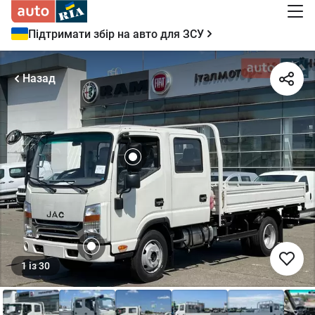
Підтримати збір на авто для ЗСУ
Назад
1
із
30