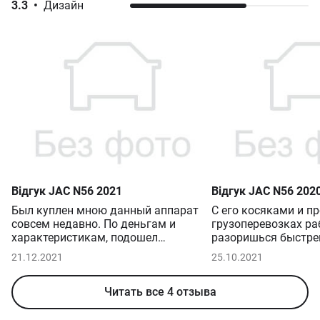
3.3
•
Дизайн
DC 2.8D MT (147 к.с.)
от 1 508 940 грн
2.8D MT (147 к.с.)
от 1 514 742 грн
Відгук
JAC
N56
2021
Відгук
JAC
N56
202
Был куплен мною данный аппарат
С его косяками и п
совсем недавно. По деньгам и
грузоперевозках ра
характеристикам, подошел
разоришься быстре
идеально, только со временем
Грузоподъемность н
21.12.2021
25.10.2021
косяки качества исполнения дали о
оказалась ниже зая
себе знать. Обзорность с бортовых
качество сборки та
зеркал не очень. С правого еще что-
Читать все 4 отзыва
желать лучшего,
то да видно, то с левого никакого
электрооборудован
обзора. Ночью фары светят слабо.
проблем доставляет