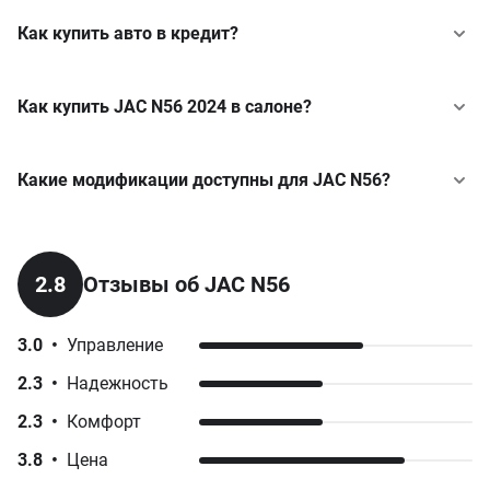
Как купить авто в кредит?
Как купить JAC N56 2024 в салоне?
Какие модификации доступны для JAC N56?
Base
2.8D MT (150 к.с.) АГП-18 DoubleCab
JAC
N120
у кредит
2.8
Отзывы об JAC N56
от 3 949 755 грн
JAC
N56
у кредит
Normal 2.2D MT (129 к.с.)
3.0
•
Управление
от 1 508 048 грн
JAC
N90
у кредит
2.3
•
Надежность
DC 2.2D MT (122 к.с.)
от 1 376 000 грн
2.3
•
Комфорт
Normal 2.2D MT (129 к.с.)
3.8
•
Цена
от 1 919 090 грн