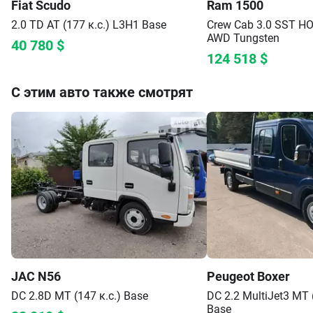
Fiat
Scudo
Ram
1500
2.0 TD AT (177 к.с.) L3H1
Base
Crew Cab 3.0 SST HO 
AWD
Tungsten
40 780
$
124 518
$
С этим авто также смотрят
JAC
N56
Peugeot
Boxer
DC 2.8D MT (147 к.с.)
Base
DC 2.2 MultiJet3 MT 
Base