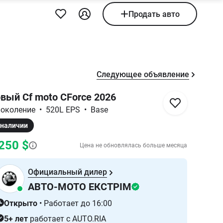
Продать авто
Следующее объявление
вый Cf moto CForce 2026
 поколение
•
520L EPS
•
Base
 наличии
250 $
Цена не обновлялась больше месяца
Официальный дилер
АВТО-МОТО ЕКСТРІМ
Открыто
•
Работает до 16:00
5+ лет
работает с AUTO.RIA