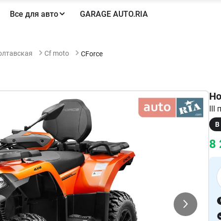
Все для авто
GARAGE AUTO.RIA
олтавская
Cf moto
CForce
Но
III
В
8 