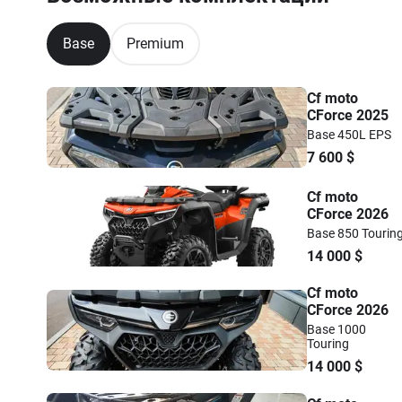
Base
Premium
Cf moto
CForce 2025
Base 450L EPS
7 600
$
Cf moto
CForce 2026
Base 850 Tourin
14 000
$
Cf moto
CForce 2026
Base 1000
Touring
14 000
$