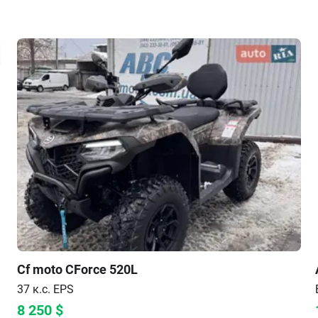
Cf moto
CForce 520L
37 к.с.
EPS
8 250
$