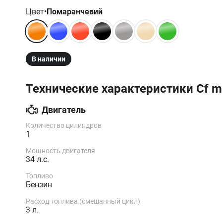
Цвет
•
Помаранчевий
В наличии
Технические характеристики
Cf m
Двигатель
Количество цилиндров
1
Мощность двигателя
34 л.с.
Топливо
Бензин
Расход топлива (смешанный цикл)
3 л.