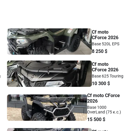
Cf moto
CForce 2026
Base 520L EPS
8 250
$
Cf moto
CForce 2026
g
Base 625 Touring
10 300
$
Cf moto CForce
2026
Base 1000
OverLand (75 к.с.)
15 500
$