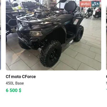
Cf moto
CForce
450L
Base
6 500
$