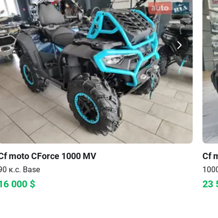
Cf moto
CForce 1000 MV
Cf 
90 к.с.
Base
1000
16 000
$
23 