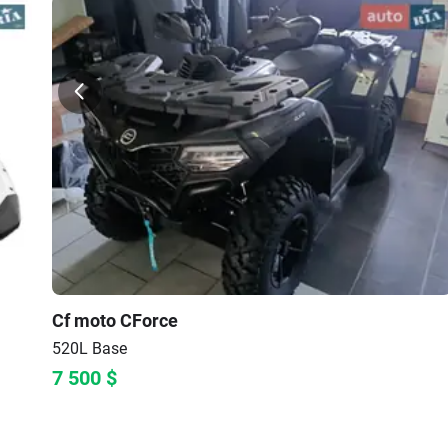
Cf moto
CForce
520L
Base
7 500
$