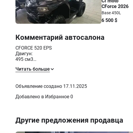
Cf moto
CForce 2026
Base 450L
6 500
$
Комментарий автосалона
CFORCE 520 EPS
Двигун:
495 см3
38 к.с.
Читать больше
"Комплектація з EPS:
Електропідсилювач керма (EPS), Режими роботи 2WD / 4WD з можливістю примусового блокування
диференціала, захист для рук, лебідка 2500lbs, литі 
Объявление создано 17.11.2025
фаркоп з роз'ємом для трейлера, задня спинка, баг
оптика передній бампер, передня і задня багажні пл
Добавлено в Избранное 0
важелях, упори для ніг з алюмінію"
Другие предложения продавца