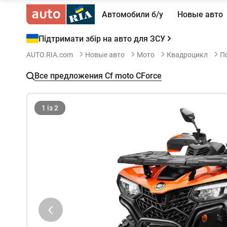
Автомобили б/у
Новые авто
Підтримати збір на авто для ЗСУ
AUTO.RIA.com
Новые авто
Мото
Квадроцикл
П
Все предложения Cf moto CForce
1
із
2