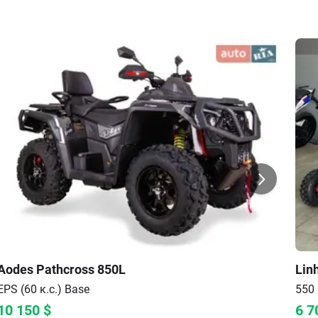
Aodes
Pathcross 850L
Lin
EPS (60 к.с.)
Base
550 
10 150
$
6 7