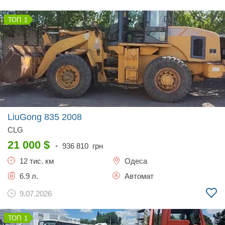
1
LiuGong 835
2008
CLG
21 000
$
•
936 810
грн
12 тис. км
Одеса
6.9 л.
Автомат
9.07.2026
1