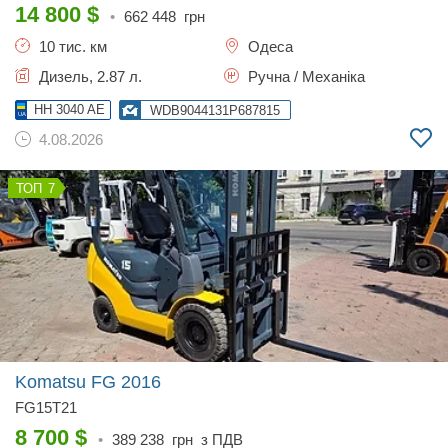
14 800
$
•
662 448
грн
10 тис. км
Одеса
Дизель, 2.87 л.
Ручна / Механіка
HH 3040 AE
WDB9044131P687815
4.08.2026
7
Komatsu FG
2016
FG15T21
8 700
$
•
389 238
грн з ПДВ