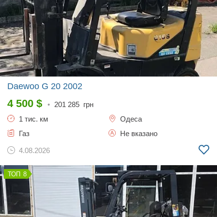
Daewoo G 20
2002
4 500
$
•
201 285
грн
1 тис. км
Одеса
Газ
Не вказано
4.08.2026
8