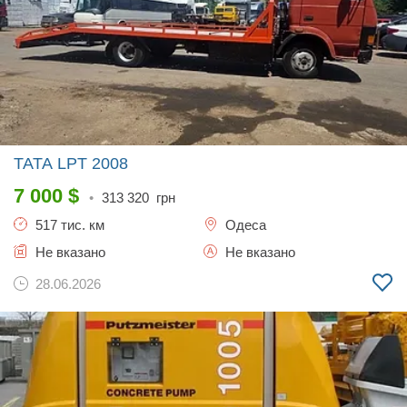
TATA LPT
2008
7 000
$
•
313 320
грн
517 тис. км
Одеса
Не вказано
Не вказано
28.06.2026