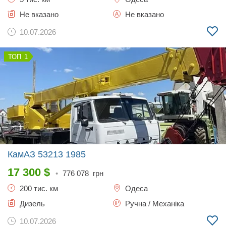
Не вказано
Не вказано
10.07.2026
1
КамАЗ 53213
1985
17 300
$
•
776 078
грн
200 тис. км
Одеса
Дизель
Ручна / Механіка
10.07.2026