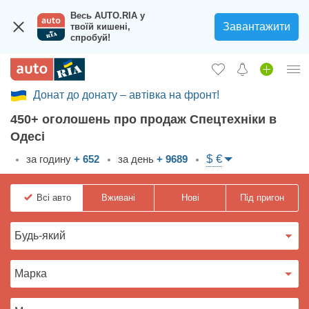
Весь AUTO.RIA у
Завантажити
твоїй кишені,
спробуй!
Донат до донату – автівка на фронт!
Увійти в кабінет
450+ оголошень про продаж Спецтехніки в
Збір на авто для ЗСУ
Одесі
Вживані авто
$ €
за годину
+ 652
за день
+ 9689
Нові авто
Всі
авто
Вживані
Нові
Під пригон
Новини
Відгуки про авто
Все для авто
Завантажити додаток