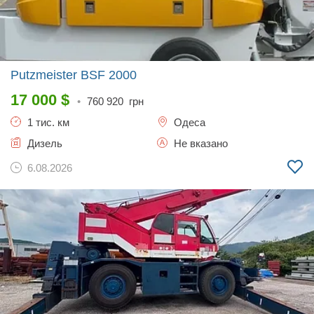
Putzmeister BSF
2000
17 000
$
•
760 920
грн
1 тис. км
Одеса
Дизель
Не вказано
6.08.2026