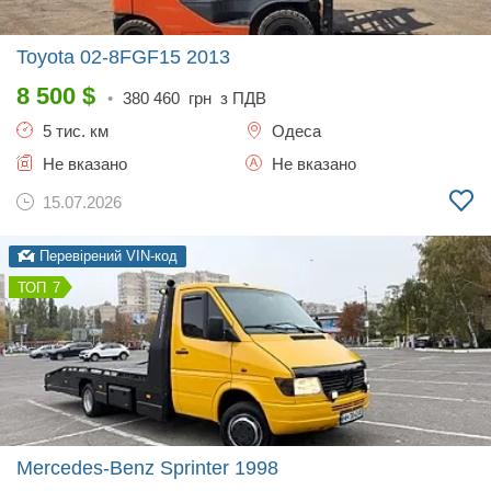
Toyota 02-8FGF15
2013
8 500
$
•
380 460
грн з ПДВ
5 тис. км
Одеса
Не вказано
Не вказано
15.07.2026
Перевірений VIN-код
7
Mercedes-Benz Sprinter
1998