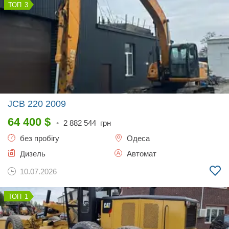
3
JCB 220
2009
64 400
$
•
2 882 544
грн
без пробігу
Одеса
Дизель
Автомат
10.07.2026
1