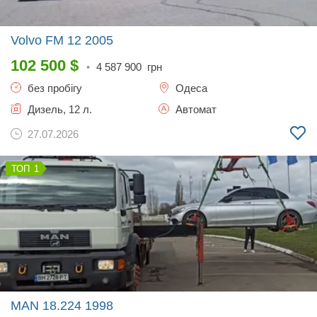
Volvo FM 12
2005
102 500
$
•
4 587 900
грн
без пробігу
Одеса
Дизель, 12 л.
Автомат
27.07.2026
1
MAN 18.224
1998