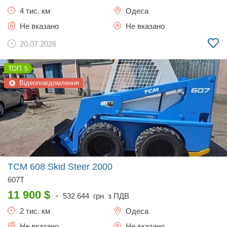
4 тис. км
Одеса
Не вказано
Не вказано
20.07.2026
5
Відеоповідомлення
TCM 608 Skid Steer
2000
607T
11 900
$
•
532 644
грн з ПДВ
2 тис. км
Одеса
Не вказано
Не вказано