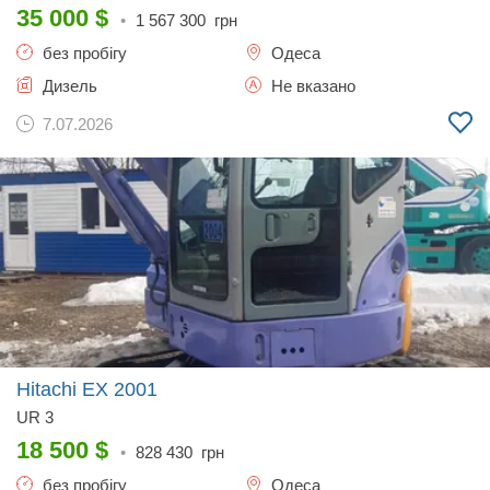
35 000
$
•
1 567 300
грн
без пробігу
Одеса
Дизель
Не вказано
7.07.2026
Hitachi EX
2001
UR 3
18 500
$
•
828 430
грн
без пробігу
Одеса