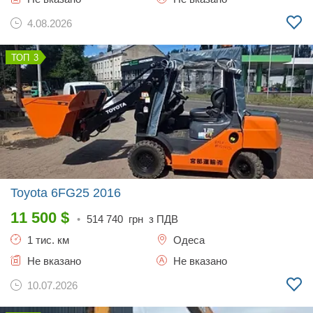
4.08.2026
3
Toyota 6FG25
2016
11 500
$
•
514 740
грн з ПДВ
1 тис. км
Одеса
Не вказано
Не вказано
10.07.2026