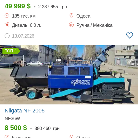
49 999
$
•
2 237 955
грн
185 тис. км
Одеса
Дизель, 6.9 л.
Ручна / Механіка
13.07.2026
1
Niigata NF
2005
NF36W
8 500
$
•
380 460
грн
5 тис. км
Одеса