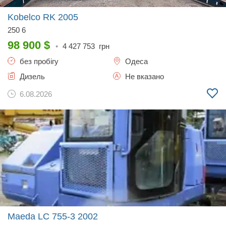
Kobelco RK
2005
250 6
98 900
$
•
4 427 753
грн
без пробігу
Одеса
Дизель
Не вказано
6.08.2026
Maeda LC 755-3
2002