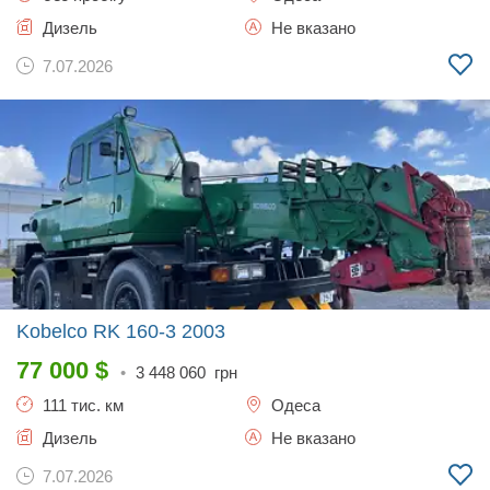
Дизель
Не вказано
7.07.2026
Kobelco RK 160-3
2003
77 000
$
•
3 448 060
грн
111 тис. км
Одеса
Дизель
Не вказано
7.07.2026