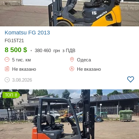
Komatsu FG
2013
FG15T21
8 500
$
•
380 460
грн з ПДВ
5 тис. км
Одеса
Не вказано
Не вказано
3.08.2026
8