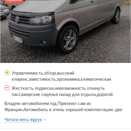
Управляемость,обзор,высокий
клиренс,вместимость,эргономика,климатическая
установка+автоматический
Жесткость подвески,невозможность откинуть
догреватель,надежность,наличие множества
пассажирские сиденья назад для отдыха,дорогой
разборок,отличный двигатель и коробка DSG.
ремонт и обслуживание коробки DSG.
Владею автомобилем год.Пригонял сам из
Франции.Автомобиль в очень хорошей комплектации: две
электрические сдвижные двери,автоматический климат-
Читати весь відгук
контроль для водителя и пассажиров,автоматический
автономный обогреватель, два парктроника, электро