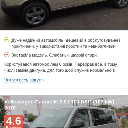
Дуже надійний автомобіль, дешевий в обслуговуванні і
практичний, у використанні простий та невибагливий.
для сім'ї незамінний транспорт.
Застаріла модель. Слабенькі шарові опори.
Користувався автомобілем 6 років. Перебрав все, в тому
числі заміна двигуна. для того щоб служив нормально в
системі опалення, щеплення та ходова прийшлось все
Читати весь відгук
замінити на нове. Фарбував. Але роки дають про себе
знати.
Volkswagen Caravelle 2.0 l TDI DSG (103 kW)
2010
4.6
Відмінно