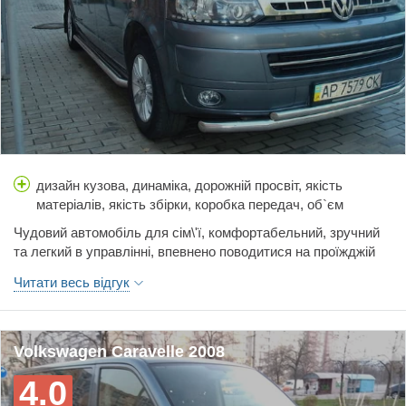
дизайн кузова, динаміка, дорожній просвіт, якість
матеріалів, якість збірки, коробка передач, об`єм
багажника, простір салону, витрати палива, гальма,
Чудовий автомобіль для сім\'ї, комфортабельний, зручний
керованість, ціна, шумоізоляція
та легкий в управлінні, впевнено поводитися на проїжджій
частині дороги.
Читати весь відгук
Volkswagen Caravelle 2008
4.0