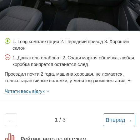
опять поменяли сцепление и уже на сегодняшний день 4
сцепление жуть, А еще летели постоянно заднии
ступичные подшипники аааа да забыл сказать что друг мой
коммерсант и возит он на ней много от сюда и километраж,
так вот купив оригинальные ступичные подшипники
проблема ушла пока на долго нет не знаю. Так что судите
1. Long комплектация 2. Передний привод 3. Хороший
сами хороша или нет но по мне так она слишком уж часто
салон
ломается, да еше забыл сказать что она была 5
1. Двигатель слабоват 2. Сзади маркая обшивка, любая
цилиндровая тоже то еше чуда как довно я заметил что
коробка припрется останется след
такие двигателя плохо ходят и на этой машине это не
исключение да да менели двигатель потому что застучал.
Проездил почти 2 года, машина хорошая, не ломается,
Не знаю но я бы не стал его брать.
только гарантийные поломки, у меня long комплектация, +
этой комплектации в том что сзади сидения сняты и
Читати весь відгук
креплений не видно, машину люблю душой.
1
/
3
←
Вперед
→
Рейтинг авто по відгукам