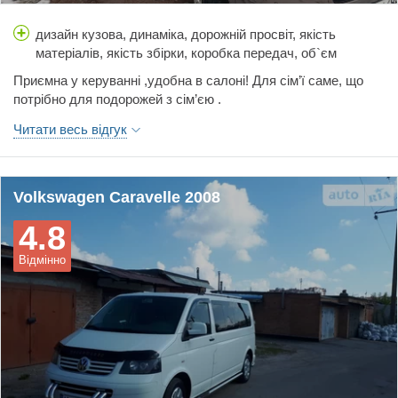
дизайн кузова, динаміка, дорожній просвіт, якість
матеріалів, якість збірки, коробка передач, об`єм
багажника, простір салону, витрати палива, вартість
Приємна у керуванні ,удобна в салоні! Для сім’ї саме, що
обслуговування, гальма, керованість, ціна, шумоізоляція
потрібно для подорожей з сім’єю .
Читати весь відгук
Volkswagen Caravelle 2008
4.8
Відмінно