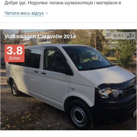
Добре їде. Недоліки: погана шумоізоляція і матеріали в
салоні. На такі гроші можна було б німцям не поступитися.
Читати весь відгук
Volkswagen Caravelle 2014
3.8
Добре