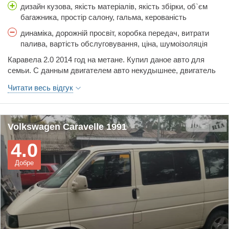
дизайн кузова, якість матеріалів, якість збірки, об`єм
багажника, простір салону, гальма, керованість
динаміка, дорожній просвіт, коробка передач, витрати
палива, вартість обслуговування, ціна, шумоізоляція
Каравела 2.0 2014 год на метане. Купил даное авто для
семьи. С данным двигателем авто некудышнее, двигатель
очень слабый, автомобиль не 'едет', зато расход топлива
Читати весь відгук
по городу 18-20 куб.метана, по трассе в среднем 15.
Разогнать авто тяжело, темболее кого-то обогнать, разве
что трактор. Коробка пятиступенчатая, что тоже очень
плохо, пятую она просит при 60км.ч. По салону и
Volkswagen Caravelle 1991
остальным вопросам авто не плохое, удобное -но вот
4.0
данный двигатель здесь ни к чему. Не рекомендую.
Добре