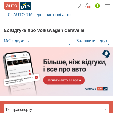
1
Як AUTO.RIA перевіряє нові авто
Увійти в кабінет
Вживані авто
52 відгука про Volkswagen Caravelle
Нові авто
Залишити відгук
Мої відгуки →
Новини
Відгуки про авто
Все для авто
Завантажити додаток