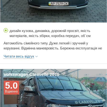
дизайн кузова, динаміка, дорожній просвіт, якість
матеріалів, якість збірки, коробка передач, об`єм
багажника, простір салону, витрати палива, вартість
Автомобіль сімейного типу. Дуже легкий і зручний у
обслуговування, гальма, керованість, ціна, шумоізоляція
керуванні. Відмінна маневровість. Бережна експлуатація не
потребує частих ремонтів.Дуже хороша комплектація USB,
Читати весь відгук
AUX, MDI, приладова панель MAF+. В автомобілі немає
жодної кнопки, яка не працює. Довга база LONG.дозволяє
вільно перевозити 8 пасажирів та їхній багаж. Чудовий
вигляд і прекрасне відчуття їзди.
Volkswagen Caravelle 2010
5.0
Відмінно