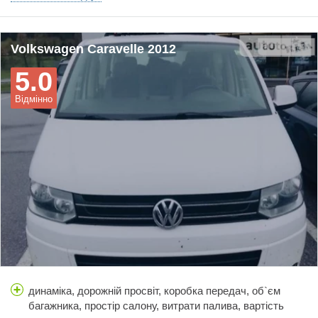
привода. Полный привод позволяет забираться далеко и
высоко. По трассе комфортнее чен на легковой из-за
длинной базы.
Volkswagen Caravelle 2012
5.0
Відмінно
динаміка, дорожній просвіт, коробка передач, об`єм
багажника, простір салону, витрати палива, вартість