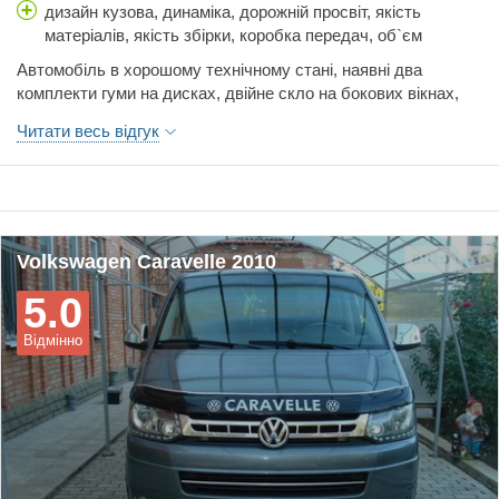
дизайн кузова, динаміка, дорожній просвіт, якість
матеріалів, якість збірки, коробка передач, об`єм
багажника, простір салону, витрати палива, вартість
Автомобіль в хорошому технічному стані, наявні два
обслуговування, гальма, керованість, ціна, шумоізоляція
комплекти гуми на дисках, двійне скло на бокових вікнах,
динамічний та економічний автомобіль, відносно до своїх
Читати весь відгук
габаритів, по місту розхід 10.8, по трасі 6.5, автомобіль
доглянутий
Volkswagen Caravelle 2010
5.0
Відмінно