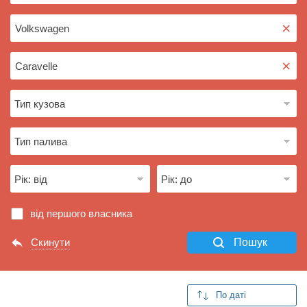
×
×
від першого власника
Скинути
Пошук