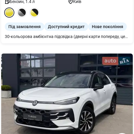
Бензин
,
1.4
л
Київ
Під замовлення
Доступний кредит
Нове покоління
30-кольорова амбієнтна підсвідка (дверні карти попереду, центральна консоль, центральна панель) 3-зонний клімат-контроль з антиалергенним фільтром (вкл. індивідуальну п анель керування для задніх пасажирів) Асистент екстренного гальмування Front Assist з функцією розпізнавання п ішоходів і велосипедистів (додатково включає функцію гальмування перед п ішоходами позаду автомобіля під час руху заднім ходом) Асистент утримання в смузі руху Lane Assist Бездротові Apple CarPlay та Android Auto Датчик дощу Камера заднього огляду Легкосплавні диски "Lima" 7J x 17, чорні, з алмазним проточуванням поверхні Пакет матричні фари IQ.LIGHT: підсвічуваний лого спереду та ззаду, підсв ічена світлова смуга між передніми фарами / задніми комбінованими ліхтар ями з анімацією; розширене керування дальнім світлом Dynamic Light Assist; матричні фари IQ.LIGHT LED з функцією освітлення поворотів ; світлодіодні задні комбіновані ліхтарі з динамічними покажчиками повороту Передні сидіння з ф-цією масажу Система контролю тиску в шинах Темно-тоновані задні вікна та заднє скло Цифрова приборна панель Digital Cockpit Pro (10.25'') Протиугінна сигналізація з ф-цією контролю простору салону, автономною с иреною та захистом від буксирування