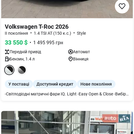
Volkswagen T-Roc 2026
•
•
ІІ покоління
1.4 TSI AT (150 к.с.)
Style
33 550
$
•
1 495 995
грн
Передній
привід
Автомат
Бензин
,
1.4
л
Вінниця
У поставці
Доступний кредит
Нове покоління
-Світлодіодні матричні фари IQ. Light -Easy Open & Close -Вибір профілю їзди -Темно-тоновані задні вікна -Сидіння ergoActive (вкл. ф-цію масажу) -Поперекове регулювання передніх сидінь -3-зонний клімат-контроль -Безключовий доступ та запуск -Park Assist Plus вкл. камеру заднього огляду - Digital Cockpit -мультимедійна система -7 подушок безпеки (вкл. центральну подушку) -Front Assist & Side Assist & Front Cross Traffic Assist & Rear Cross Traffic Alert