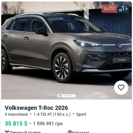
Volkswagen T-Roc 2026
•
•
ІІ покоління
1.4 TSI AT (150 к.с.)
Sport
35 815
$
•
1 596 991
грн
Передній
привід
Автомат