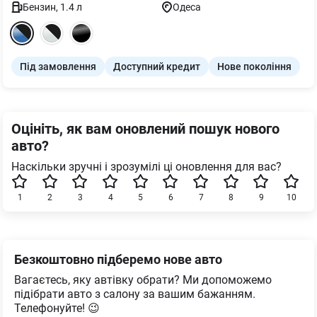
Бензин
,
1.4
л
Одеса
Під замовлення
Доступний кредит
Нове покоління
Оцініть, як вам оновлений пошук нового
авто?
Наскільки зручні і зрозумілі ці оновлення для вас?
1
2
3
4
5
6
7
8
9
10
Безкоштовно підберемо нове авто
Вагаєтесь, яку автівку обрати? Ми допоможемо
підібрати авто з салону за вашим бажанням.
Телефонуйте! 😉