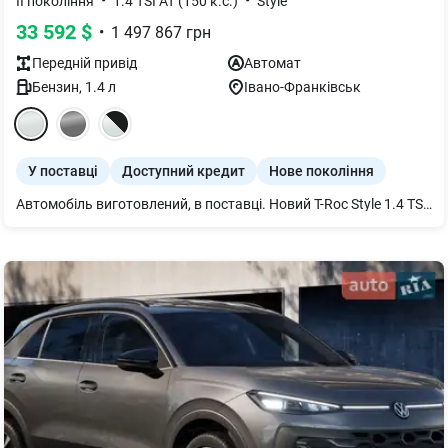
•
•
ІІ покоління
1.4 TSI AT (150 к.с.)
Style
33 592
$
•
1 497 867
грн
Передній
привід
Автомат
Бензин
,
1.4
л
Івано-Франківськ
У поставці
Доступний кредит
Нове покоління
Автомобіль виготовлений, в поставці. Новий T-Roc Style 1.4 TSI / Бензин / 1.4 л / 150 к.с. / 8-ступ. АКП 2026р.в.