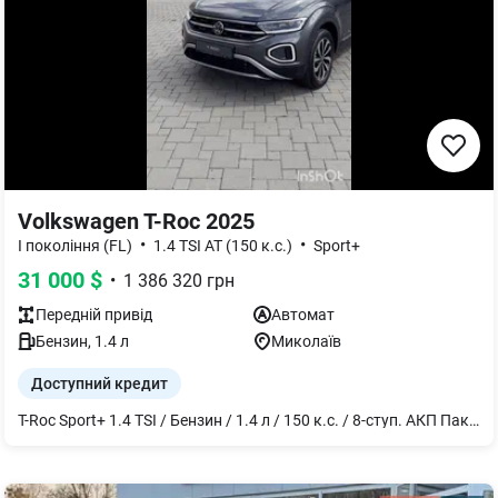
Volkswagen T-Roc 2025
•
•
I покоління (FL)
1.4 TSI AT (150 к.с.)
Sport+
31 000
$
•
1 386 320
грн
Передній
привід
Автомат
Бензин
,
1.4
л
Миколаїв
Доступний кредит
T-Roc Sport+ 1.4 TSI / Бензин / 1.4 л / 150 к.с. / 8-ступ. АКП Пакет "Комфортні сидіння": сидіння водія ergoActive; оздоблення сидінь - вставки з мікрофібри ArtVelours; передні сидіння регулюються за висотою; сидіння водія з з поздовжною підтримкою; підігрів передніх сидінь; передні сидіння з поперековою підтримкою ; сидіння водія з частковим електрорегулюванням та функцією масажу Зимовий пакет: обігрів передніх сидінь; датчик контролю рівня рідини склоомивача. Пакет "Допомоги водієві": мультифункціональна камера, система допомоги при екстреному гальмуванні, адаптивний круїз-контроль з функцією обмеження швидкості. IQ.LIGHT - світ-а мат-на опт., вкл.: мул-ну камеру; під-й модлинг між передніми ф-ми; динам-й асистент уп-ня дал-м сві-м фар; світл-і задні ліхтарі з дин-м показчиком пов-в; ф-я під-ня поворотів. Бездротова зарядка для смартфонів, що підтримують стандарт Qi Диски «Johannesburg» R17, легкосплавні з чорним напиленням, 7J x 17 (ET45); гума 215/55 R17 Пакет "Easy Open" без ф-ї Safelock: еле-д від-я кришки багажного відділення з сенсорним та дис-м керуванням; еле-д закривання кришки; система без-го запуску двигуна та ві-я дверей Keyless Access Темно-тоновані задні вікна та заднє скло .