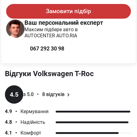
Замовити підбір
Ваш персональний експерт
Максим
підбере авто в
AUTOCENTER AUTO.RIA
067 292 30 98
Відгуки
Volkswagen
T-Roc
4.5
з 5.0
•
8
відгуків
4.9
•
Кермування
4.8
•
Надійність
4.1
•
Комфорт