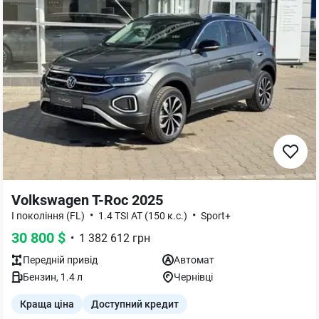
Volkswagen T-Roc 2025
•
•
I покоління (FL)
1.4 TSI AT (150 к.с.)
Sport+
30 800
$
•
1 382 612
грн
Передній
привід
Автомат
Бензин
,
1.4
л
Чернівці
Краща ціна
Доступний кредит