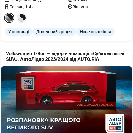
Бензин
,
1.4
л
Вінниця
У поставці
Доступний кредит
Нове покоління
Volkswagen T-Roc — лідер в номінації «Субкомпактні
SUV». АвтоЛідер 2023/2024 від AUTO.RIA