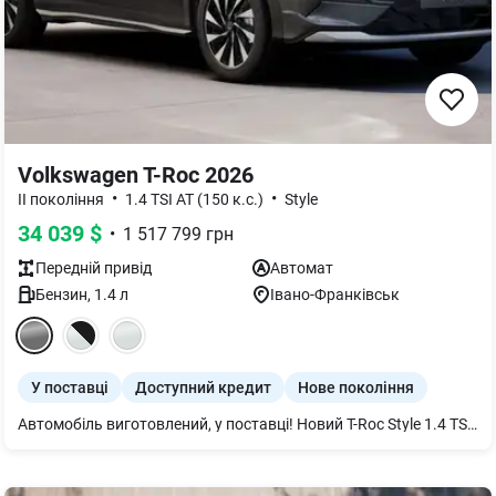
Volkswagen T-Roc 2026
•
•
ІІ покоління
1.4 TSI AT (150 к.с.)
Style
34 039
$
•
1 517 799
грн
Передній
привід
Автомат
Бензин
,
1.4
л
Івано-Франківськ
У поставці
Доступний кредит
Нове покоління
Автомобіль виготовлений, у поставці! Новий T-Roc Style 1.4 TSI / Бензин / 1.4 л / 150 к.с. / 8-ступ. АКП