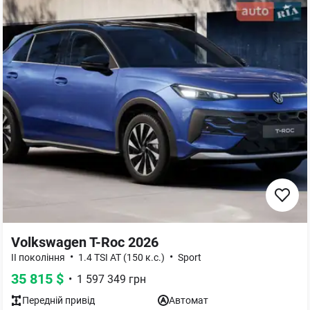
Volkswagen T-Roc 2026
•
•
ІІ покоління
1.4 TSI AT (150 к.с.)
Sport
35 815
$
•
1 597 349
грн
Передній
привід
Автомат