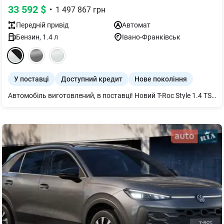
33 592
$
•
1 497 867
грн
Передній
привід
Автомат
Бензин
,
1.4
л
Івано-Франківськ
У поставці
Доступний кредит
Нове покоління
Автомобіль виготовлений, в поставці! Новий T-Roc Style 1.4 TSI / Бензин / 1.4 л / 150 к.с. / 8-ступ. АКП