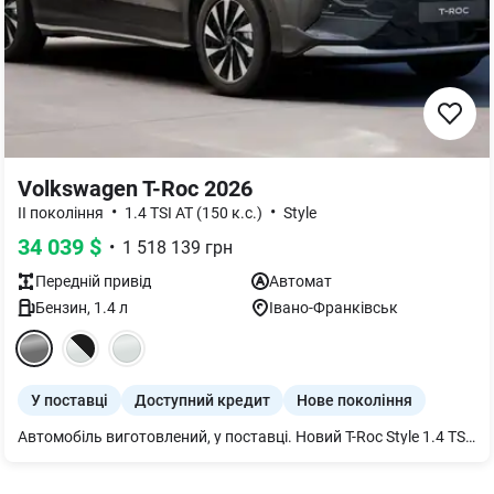
Volkswagen T-Roc 2026
•
•
ІІ покоління
1.4 TSI AT (150 к.с.)
Style
34 039
$
•
1 518 139
грн
Передній
привід
Автомат
Бензин
,
1.4
л
Івано-Франківськ
У поставці
Доступний кредит
Нове покоління
Автомобіль виготовлений, у поставці. Новий T-Roc Style 1.4 TSI / Бензин / 1.4 л / 150 к.с. / 8-ступ. АКП 2026р.в.