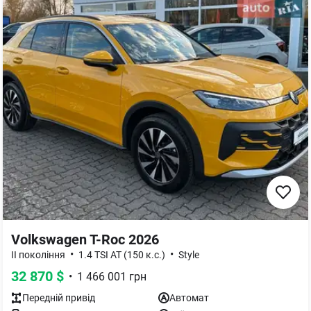
Volkswagen T-Roc 2026
•
•
ІІ покоління
1.4 TSI AT (150 к.с.)
Style
32 870
$
•
1 466 001
грн
Передній
привід
Автомат