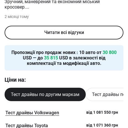
Зручний, маневрений та економний міський
кросовер.
...
2 місяці тому
Читати всі відгуки
Пропозиції про продаж нових
:
10
авто от
30 800
USD — до
35 815
USD в залежності від
комплектації та модифікації авто.
Ціни на:
Тест драйвы по другим маркам
Тест драйвы по
Тест драйвы Volkswagen
від
1 081 550
грн
Тест драйвы Toyota
від
1 071 360
грн