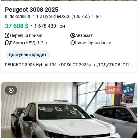
Peugeot 3008 2025
•
•
III покоління
1.2 Hybrid e-DSC6 (136 к.с.)
GT
37 608
$
•
1 678 430
грн
Передній
привід
Автомат
Гібрид (HEV)
,
1.2
л
Івано-Франківськ
Доступний кредит
PEUGEOT 3008 Hybrid 136 e-DCS6 GT 2025р.в. ДОДАТКОВІ ОПЦІЇ: Пакет БЕЗПЕКА GT ПЛЮС: Система допомоги при зміні смуги руху Система попередження про поперечний рух позаду Асистент утримання обраної позиції в смузі руху Сигналізація Бездротова зарядка, 15 Вт Камера 360° (4 камери) Зовнішні дзеркала заднього виду з функцією автоскладання, LED підсвіткою і налаштуванням позиції при реверсі ФАРБА: СТАЛЬНИЙ МЕТАЛІК (F4M0)