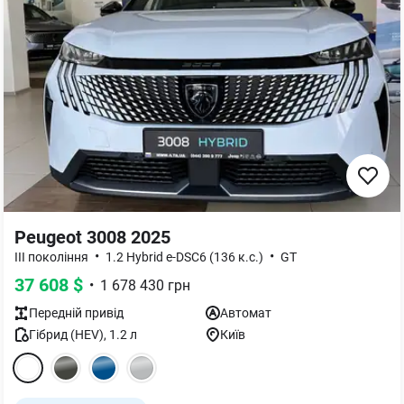
Peugeot 3008 2025
•
•
III покоління
1.2 Hybrid e-DSC6 (136 к.с.)
GT
37 608
$
•
1 678 430
грн
Передній
привід
Автомат
Гібрид (HEV)
,
1.2
л
Київ