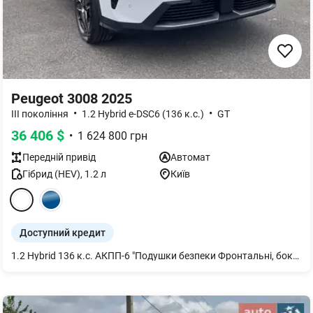
Peugeot 3008 2025
•
•
III покоління
1.2 Hybrid e-DSC6 (136 к.с.)
GT
36 406
$
•
1 624 800
грн
Передній
привід
Автомат
Гібрид (HEV)
,
1.2
л
Київ
Доступний кредит
1.2 Hybrid 136 к.с. АКПП-6 "Подушки безпеки Фронтальні, бокові для водія та переднього пасажира Шторки безпеки для першого, другого ряду сидінь Система кріплення дитячих автокрісел ISOFIX (на бічних кріслах задніх сидінь)" "Електронні помічники ABS антиблокувальна система гальм ESP електронна система стабілізації ASR антибуксувальна система EBA система допомоги при екстреному гальмуванні" " Grip Control - забезпечення оптимального зчеплення шин з дорожнім покриттям HADC система допомоги при рушанні на підйомі UE02 Система моніторингу тиску в шинах" "Пакет БЕЗПЕКА GT Система попередження про зіткнення та екстреного гальмування у міському циклі руху AEBS3 (радар+камера) Система розпізнавання дорожніх знаків Асистент утримання в смузі руху Lane Keeping Assist Адаптивний круїз-контроль Stop&Go з обмежувачем швидкості" "Peugeot Panoramic i-Cockpit® концепція організації простору навколо водія: 21"" HD-екран. Частина екрану навпроти водія - нечутлива, центральна частина екрану - чутлива до дотику. Бездротовий Mirror Screen (Android Auto, Apple Car Play) Bluetooth з можливістю підключення 2х телефонів одночасно, 4 USB (type C) PEUGEOT Virtual i-Toggles із 10 настроюваними ярликами Навігація" "Пакет БЕЗПЕКА GT ПЛЮС: Система допомоги при зміні смуги руху Lane change assist - long range (ZVM9) Система попередження про поперечний рух позаду Rear Cross Traffic Alert Асистент утримання обраної позиції в смузі руху Lane Positioning Assist Сигналізація (AB13) Бездротова зарядка, 15 Вт (E301) Камера 360° (4 камери) (IG36) Зовнішні дзеркала заднього виду з функцією автоскладання, LED підсвіткою і налаштуванням позиції при реверсі(HU24)" Фарба металік (БІЛИЙ SUM0 Система автоматичного включення фар Pixel LED Technology світлодіодні матричні фари з інтегрованим режимом протитуманних фар та функцією статичного направленого освітлення, адаптивним дальнім світлом. Світлодіодні денні ходові вогні з інтегрованими вказівниками поворотів Full LED задні світлодіодні ліхтарі 6 динаміків : 2 високочастотні+2 низькочастотні попереду, 2 широкосмугові позаду Оздоблення салону: Alcantara з елементами темної шкіри, чорна стеля Мультифункціональне кермо із суцільно зернистої шкіри, прострочкою, хромованими вставками, лого "GT"