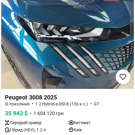
Peugeot 3008 2025
•
•
III покоління
1.2 Hybrid e-DSC6 (136 к.с.)
GT
35 943
$
•
1 604 120
грн
Передній
привід
Автомат
Гібрид (HEV)
,
1.2
л
Київ