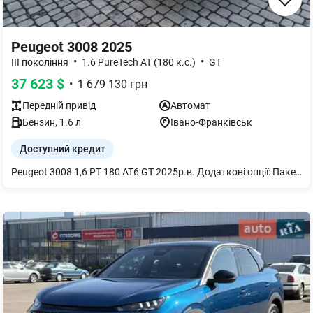
Peugeot 3008 2025
•
•
III покоління
1.6 PureTech AT (180 к.с.)
GT
37 623
$
•
1 679 130
грн
Передній
привід
Автомат
Бензин
,
1.6
л
Івано-Франківськ
Доступний кредит
Peugeot 3008 1,6 PT 180 AT6 GT 2025р.в. Додаткові опції: Пакет БЕЗПЕКА GT ПЛЮС: Система допомоги при зміні смуги руху Lane change assist - long range Система попередження про поперечний рух позаду Rear Cross Traffic Alert Асистент утримання обраної позиції в смузі руху Lane Positioning Assist Сигналізація Бездротова зарядка, 15 Вт Камера 360° (4 камери) Зовнішні дзеркала заднього виду з функцією автоскладання, LED підсвіткою і налаштуванням позиції при реверсі Фарба: Чорний металік (9VM0)