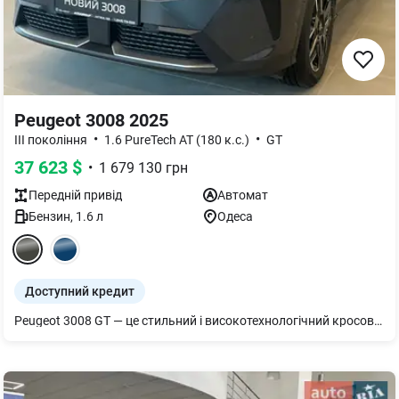
Peugeot 3008 2025
•
•
III покоління
1.6 PureTech AT (180 к.с.)
GT
37 623
$
•
1 679 130
грн
Передній
привід
Автомат
Бензин
,
1.6
л
Одеса
Доступний кредит
Peugeot 3008 GT — це стильний і високотехнологічний кросовер, який поєднує в собі елегантність, динамічність і комфорт. З його яскравим і агресивним дизайном, плавними лініями та сучасними акцентами, він виділяється на тлі інших автомобілів свого класу. Модель GT оснащена потужним та економічним двигуном, який пропонує відмінну динаміку та впевненість на дорозі. Внутрішній простір автомобіля продуманий до дрібниць: високоякісні матеріали оздоблення, стильний інтер'єр та безліч функцій, що створюють комфортну атмосферу як для водія, так і для пасажирів. Peugeot 3008 GT — це автомобіль для тих, хто цінує поєднання технологій, стилю та практичності в кожній подорожі. PEUGEOT АВТОГРУП МОТОРС