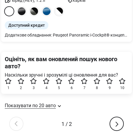
Гібрид (HEV)
,
1.2
л
Харків
Доступний кредит
Додаткове обладнання: Peugeot Panoramic i-Cockpit® концепція організації простору навколо водія: 21" HD-екран. Частина екрану навпроти водія - нечутлива, центральна частина екрану - чутлива до дотику, з Ambient підсвіткою Бездротовий Mirror Screen (Android Auto, Apple Car Play) Bluetooth з можливістю підключення 2-х телефонів одночасно, 3 USB (type C) PEUGEOT Virtual i-Toggles із 10-ма настроюваними ярликами Навігація Бездротова зарядка, 15 Вт (E301)
Оцініть, як вам оновлений пошук нового
авто?
Наскільки зручні і зрозумілі ці оновлення для вас?
1
2
3
4
5
6
7
8
9
10
Показувати по
20
авто
1
/
2