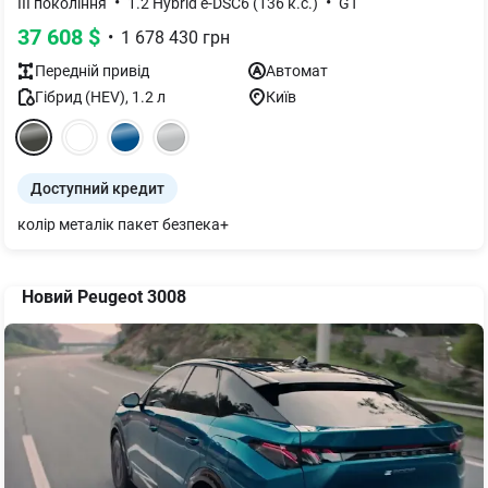
•
•
III покоління
1.2 Hybrid e-DSC6 (136 к.с.)
GT
37 608
$
•
1 678 430
грн
Передній
привід
Автомат
Гібрид (HEV)
,
1.2
л
Київ
Доступний кредит
колір металік пакет безпека+
Новий Peugeot 3008