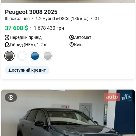
Peugeot 3008 2025
•
•
III покоління
1.2 Hybrid e-DSC6 (136 к.с.)
GT
37 608
$
•
1 678 430
грн
Передній
привід
Автомат
Гібрид (HEV)
,
1.2
л
Київ
Доступний кредит