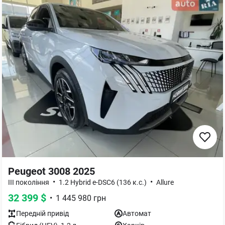
Peugeot 3008 2025
•
•
III покоління
1.2 Hybrid e-DSC6 (136 к.с.)
Allure
32 399
$
•
1 445 980
грн
Передній
привід
Автомат