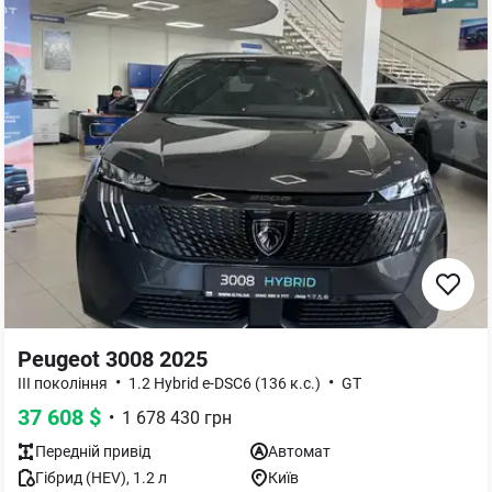
Peugeot 3008 2025
•
•
III покоління
1.2 Hybrid e-DSC6 (136 к.с.)
GT
37 608
$
•
1 678 430
грн
Передній
привід
Автомат
Гібрид (HEV)
,
1.2
л
Київ