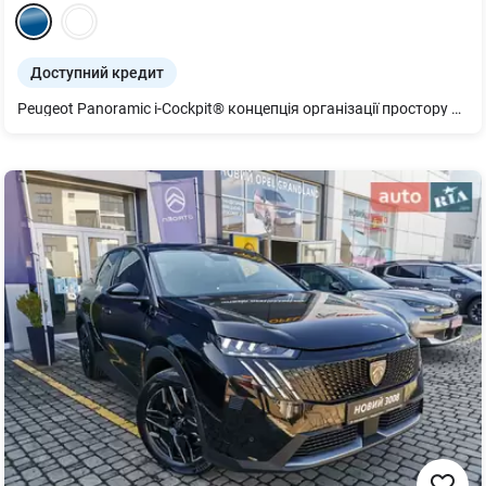
Доступний кредит
Peugeot Panoramic i-Cockpit® концепція організації простору навколо водія: 21" HD-екран. Частина екрану навпроти водія - нечутлива, центральна частина екрану - чутлива до дотику. Бездротовий Mirror Screen (Android Auto, Apple Car Play) Bluetooth з можливістю підключення 2х телефонів одночасно, 4 USB (type C) PEUGEOT Virtual i-Toggles із 10 настроюваними ярликами Навігація Full LED Pixel LED Technology світлодіодні матричні фари з інтегрованим режимом протитуманних фар та функцією статичного направленого освітлення, адаптивним дальнім світлом. Світлодіодні денні ходові вогні з інтегрованими вказівниками поворотів Легкосплавні колісні диски R19" YARI 225/55 + малорозмірне запасне колесо Пакет БЕЗПЕКА GT ПЛЮС: Система допомоги при зміні смуги руху Lane change assist - long range (ZVM9) Система попередження про поперечний рух позаду Rear Cross Traffic Alert Асистент утримання обраної позиції в смузі руху Lane Positioning Assist Сигналізація (AB13) Бездротова зарядка, 15 Вт (E301) Камера 360° (4 камери) Зовнішні дзеркала заднього виду з функцією автоскладання, LED підсвіткою, пам'яттю і налаштуванням позиції при реверсі (HU24) 6 динаміків : 2 високочастотні+2 низькочастотні попереду, 2 широкосмугові позаду Оздоблення салону: Alcantara з елементами темної шкіри, чорна стеля Мультифункціональне кермо із суцільно зернистої шкіри, прострочкою, хромованими вставками, лого "GT" Центральний передній та задній підлокітник Алюмінієві накладки на педалі Сидіння водія AGR: електричне регулювання у 10 напрямках, масажем і пам'яттю Сидіння пасажира AGR: електричне регулювання у 10 напрямках і масажем Grip Control - забезпечення оптимального зчеплення шин з дорожнім покриттям HADC система допомоги при рушанні на підйомі UE02 Система моніторингу тиску в шинах "Подушки безпеки Фронтальні, бокові для водія та переднього пасажира Шторки безпеки для першого, другого ряду сидінь Система кріплення дитячих автокрісел ISOFIX (на бічних кріслах задніх сидінь)" "Електронні помічники ABS антиблокувальна система гальм ESP електронна система стабілізації ASR антибуксувальна система EBA система допомоги при екстреному гальмуванні" Автоматизоване електричне стоянкове гальмо Захист двигуна Двозонний клімат - контроль Підігрів кермал