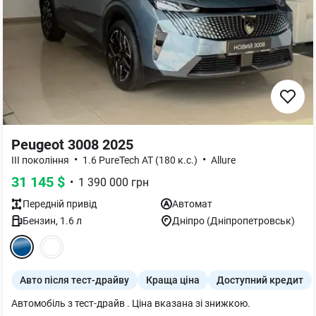
Peugeot 3008 2025
•
•
III покоління
1.6 PureTech AT (180 к.с.)
Allure
31 145
$
•
1 390 000
грн
Передній
привід
Автомат
Бензин
,
1.6
л
Дніпро (Дніпропетровськ)
Авто після тест-драйву
Краща ціна
Доступний кредит
Автомобіль з тест-драйв . Ціна вказана зі знижкою.