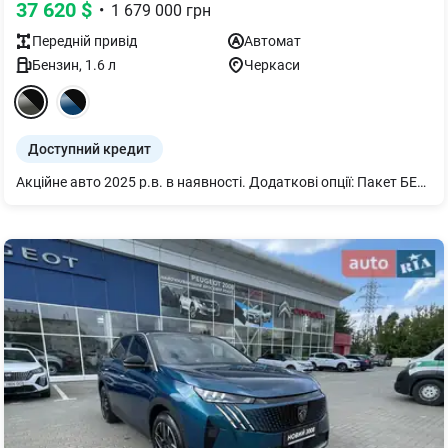
37 620
$
•
1 679 000
грн
Передній
привід
Автомат
Бензин
,
1.6
л
Черкаси
Доступний кредит
Акційне авто 2025 р.в. в наявності. Додаткові опції: Пакет БЕЗПЕКА GT ПЛЮС: Система допомоги при зміні смуги руху Lane change assist - long range (ZVM9) Система попередження про поперечний рух позаду Rear Cross Traffic Alert Асистент утримання обраної позиції в смузі руху Lane Positioning Assist Сигналізація (AB13) Бездротова зарядка, 15 Вт (E301) Камера 360° (4 камери) (IG36) Зовнішні дзеркала заднього виду з функцією автоскладання, LED-підсвіткою і налаштуванням позиції при реверсі (HU24) Колір металік платиновий