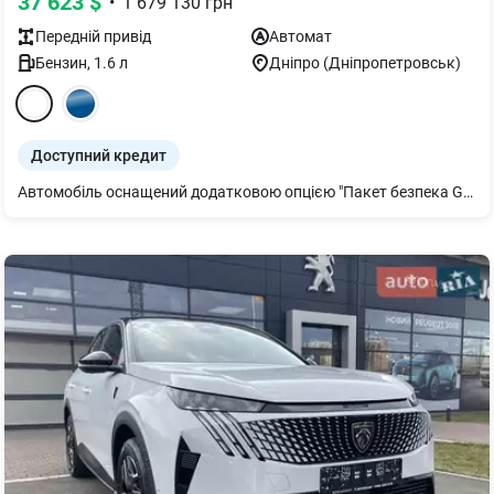
37 623
$
•
1 679 130
грн
Передній
привід
Автомат
Бензин
,
1.6
л
Дніпро (Дніпропетровськ)
Доступний кредит
Автомобіль оснащений додатковою опцією "Пакет безпека GT плюс"