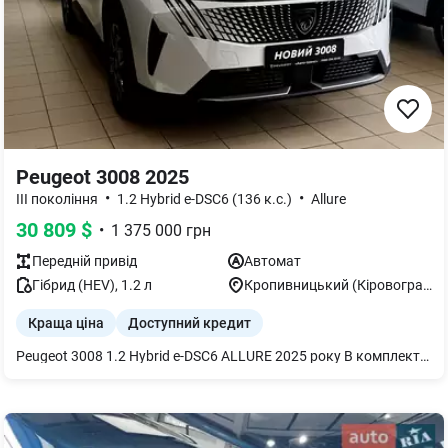
Peugeot 3008 2025
•
•
III покоління
1.2 Hybrid e-DSC6 (136 к.с.)
Allure
30 809
$
•
1 375 000
грн
Передній
привід
Автомат
Гібрид (HEV)
,
1.2
л
Кропивницький (Кіровоград)
Краща ціна
Доступний кредит
Peugeot 3008 1.2 Hybrid e-DSC6 ALLURE 2025 року В комплектацію Allure входить: -Двозонний клімат-контроль -Круїз-контроль -Електричний обігрів скла -Безключовий доступ -Підігрів передніх сидінь -Датчики паркування +камера 180 +Додатково встановлений пакет: Peugeot Panoramic i-Cockpit®(28 360) Можливо придбання за готівку,лізинг,кредит,трейд-ін. Завітайте в автосалон "Авто-Шанс центр" м. Кропивницький.