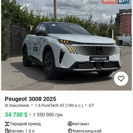
Peugeot 3008 2025
•
•
III покоління
1.6 PureTech AT (180 к.с.)
GT
34 730
$
•
1 550 000
грн
Передній
привід
Автомат
Бензин
,
1.6
л
Хмельницький