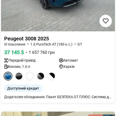
Peugeot 3008 2025
•
•
III покоління
1.6 PureTech AT (180 к.с.)
GT
37 145
$
•
1 657 760
грн
Передній
привід
Автомат
Бензин
,
1.6
л
Харків
Доступний кредит
Додаткове обладнання: Пакет БЕЗПЕКА GT ПЛЮС: Система допомоги при зміні смуги руху Lane change assist - long range (ZVM9) Система попередження про поперечний рух позаду Rear Cross Traffic Alert Асистент утримання обраної позиції в смузі руху Lane Positioning Assist Сигналізація (AB13) Бездротова зарядка, 15 Вт (E301) Камера 360° (4 камери) (IG36) Зовнішні дзеркала заднього виду з функцією автоскладання, LED-підсвіткою і налаштуванням позиції при реверсі (HU24)