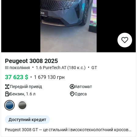
Peugeot 3008 2025
•
•
III покоління
1.6 PureTech AT (180 к.с.)
GT
37 623
$
•
1 679 130
грн
Передній
привід
Автомат
Бензин
,
1.6
л
Одеса
Доступний кредит
Peugeot 3008 GT — це стильний і високотехнологічний кросовер, який поєднує в собі елегантність, динамічність і комфорт. З його яскравим і агресивним дизайном, плавними лініями та сучасними акцентами, він виділяється на тлі інших автомобілів свого класу. Модель GT оснащена потужним та економічним двигуном, який пропонує відмінну динаміку та впевненість на дорозі. Внутрішній простір автомобіля продуманий до дрібниць: високоякісні матеріали оздоблення, стильний інтер'єр та безліч функцій, що створюють комфортну атмосферу як для водія, так і для пасажирів. Система мультимедіа i-Cockpit з 12,3-дюймовим екраном і сенсорною панеллю, підтримка Apple CarPlay та Android Auto, а також просунута система допомоги водію роблять поїздки не тільки приємними, але й безпечними. На додачу, система камер кругового огляду та асистенти паркування значно спрощують маневрування в місті. Peugeot 3008 GT — це автомобіль для тих, хто цінує поєднання технологій, стилю та практичності в кожній подорожі. Автогруп Моторс