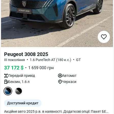
Peugeot 3008 2025
•
•
III покоління
1.6 PureTech AT (180 к.с.)
GT
37 172
$
•
1 659 000
грн
Передній
привід
Автомат
Бензин
,
1.6
л
Черкаси
Доступний кредит
Акційне авто 2025 р.в. в наявності. Додаткові опції: Пакет БЕЗПЕКА GT ПЛЮС: Система допомоги при зміні смуги руху Lane change assist - long range (ZVM9) Система попередження про поперечний рух позаду Rear Cross Traffic Alert Асистент утримання обраної позиції в смузі руху Lane Positioning Assist Сигналізація (AB13) Бездротова зарядка, 15 Вт (E301) Камера 360° (4 камери) (IG36) Зовнішні дзеркала заднього виду з функцією автоскладання, LED-підсвіткою і налаштуванням позиції при реверсі (HU24)