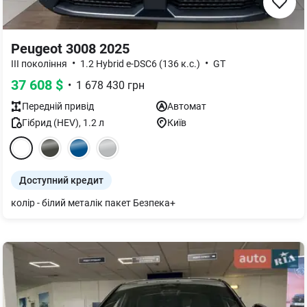
Peugeot 3008 2025
•
•
III покоління
1.2 Hybrid e-DSC6 (136 к.с.)
GT
37 608
$
•
1 678 430
грн
Передній
привід
Автомат
Гібрид (HEV)
,
1.2
л
Київ
Доступний кредит
колір - білий металік пакет Безпека+