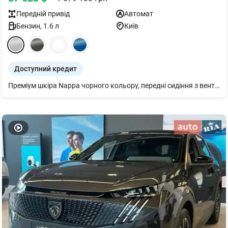
Передній
привід
Автомат
Бензин
,
1.6
л
Київ
Доступний кредит
Преміум шкіра Nappa чорного кольору, передні сидіння з вентиляцією, чорна стеля Пакет БЕЗПЕКА GT ПЛЮС: Система допомоги при зміні смуги руху Lane change assist - long range (ZVM9) Система попередження про поперечний рух позаду Rear Cross Traffic Alert Асистент утримання обраної позиції в смузі руху Lane Positioning Assist Сигналізація (AB13) Бездротова зарядка, 15 Вт (E301) Камера 360° (4 камери) (IG36) Зовнішні дзеркала заднього виду з функцією автоскладання, LED підсвіткою і налаштуванням позиції при реверсі(HU24) • Захист двигуна у всіх комплектаціях • Система безключового доступу та запуску двигуна Proximity keyless entry & start • Сенсорне відкриття багажного відділення • Двопозиційна підлога багажного відділення • Обігрів дзеркал, керма і передніх сидінь у всіх комплектаціях • Сидіння водія AGR • Революційний Peugeot Panoramic i-Cockpit® • Bluetooth з можливістю підключення 2х телефонів одночасно • Cвітлодіодні матричні фари • Легкосплавні колісні диски R19" YARI 225/55 + малорозмірне запасне колесо