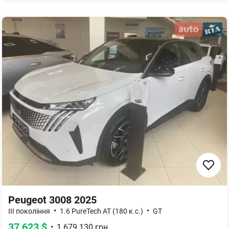
Peugeot 3008 2025
•
•
III покоління
1.6 PureTech AT (180 к.с.)
GT
37 623
$
•
1 679 130
грн