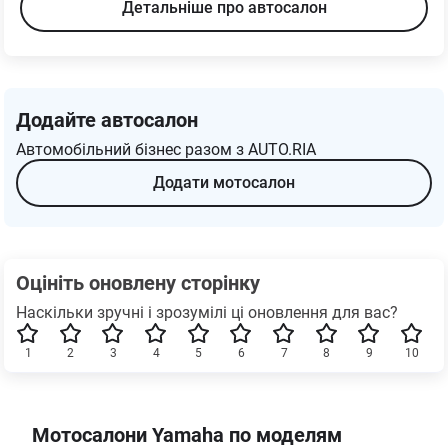
Детальніше про автосалон
Додайте автосалон
Автомобільний бізнес разом з AUTO.RIA
Додати мотосалон
Оцініть оновлену сторінку
Наскільки зручні і зрозумілі ці оновлення для вас?
1
2
3
4
5
6
7
8
9
10
Мотосалони Yamaha по моделям