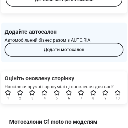
Додайте автосалон
Автомобільний бізнес разом з AUTO.RIA
Додати мотосалон
Оцініть оновлену сторінку
Наскільки зручні і зрозумілі ці оновлення для вас?
1
2
3
4
5
6
7
8
9
10
Мотосалони Cf moto по моделям