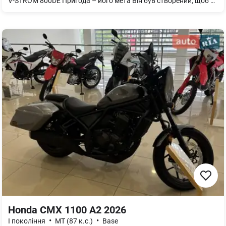
V-STROM 800DE Пригода – його мета Він був створений, щоб привнести відчуття пригод та задоволення від їзди у ваш щоденний шлях, у кожну поїздку. Незалежно від того, чи ви виконуєте доручення в місті, вирушаєте насолодитися захопливою поїздкою звивистими гірськими дорогами, чи вирушаєте у довгу подорож, щоб розбити та дослідити природні краєвиди. Якою б не була ваша мета, універсальні можливості V-STROM 800DE розроблені для того, щоб точно реагувати та забезпечувати приємну їзду.
Honda CMX 1100 A2 2026
•
•
I покоління
MТ (87 к.с.)
Base