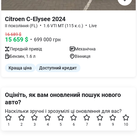
Citroen C-Elysee 2024
•
•
II покоління (FL)
1.6 VTI MT (115 к.с.)
Live
16 689
$
15 659
$
•
699 000
грн
Передній
привід
Механічна
Бензин
,
1.6
л
Вінниця
Краща ціна
Доступний кредит
Оцініть, як вам оновлений пошук нового
авто?
Наскільки зручні і зрозумілі ці оновлення для вас?
1
2
3
4
5
6
7
8
9
10