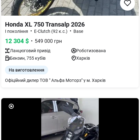
Honda XL 750 Transalp 2026
•
•
I покоління
E-Clutch (92 к.с.)
Base
12 304
$
•
549 000
грн
Ланцюговий
привід
Роботизована
Бензин
,
755
кубів
Харків
На виготовлення
Офіційний дилер ТОВ " Альфа Моторз" у м. Харків