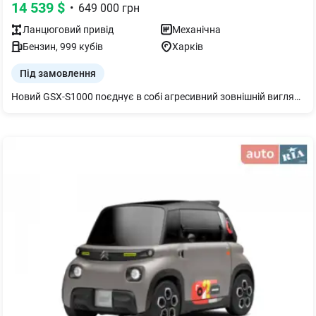
14 539
$
•
649 000
грн
Ланцюговий
привід
Механічна
Бензин
,
999
кубів
Харків
Під замовлення
Новий GSX-S1000 поєднує в собі агресивний зовнішній вигляд, безперервний крутний момент, захоплюючу керованість і поліпшену електроніку для їзди на адреналіні. Гострий. Сильний. Розумний. SUZUKI GSX-S1000 - справжній вуличний боєць.