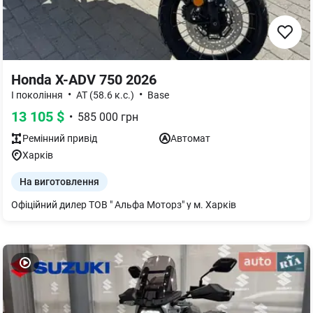
Honda X-ADV 750 2026
•
•
I покоління
AT (58.6 к.с.)
Base
13 105
$
•
585 000
грн
Ремінний
привід
Автомат
Харків
На виготовлення
Офіційний дилер ТОВ " Альфа Моторз" у м. Харків