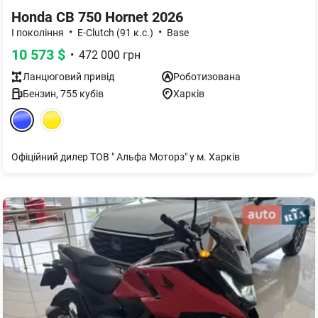
Honda CB 750 Hornet 2026
•
•
I покоління
E-Clutch (91 к.с.)
Base
10 573
$
•
472 000
грн
Ланцюговий
привід
Роботизована
Бензин
,
755
кубів
Харків
Офіційний дилер ТОВ " Альфа Моторз" у м. Харків