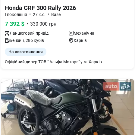
Honda CRF 300 Rally 2026
•
•
I покоління
27 к.с.
Base
7 392
$
•
330 000
грн
Ланцюговий
привід
Механічна
Бензин
,
286
кубів
Харків
На виготовлення
Офіційний дилер ТОВ " Альфа Моторз" у м. Харків