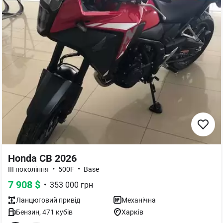
Honda CB 2026
•
•
III покоління
500F
Base
7 908
$
•
353 000
грн
Ланцюговий
привід
Механічна
Бензин
,
471
кубів
Харків