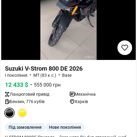
Suzuki V-Strom 800 DE 2026
•
•
I покоління
MT (83 к.с.)
Base
12 433
$
•
555 000
грн
Ланцюговий
привід
Механічна
Бензин
,
776
кубів
Харків
Під замовлення
Нове покоління