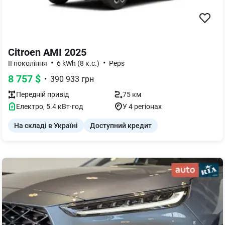
Citroen AMI 2025
•
•
II покоління
6 kWh (8 к.с.)
Peps
8 757
$
•
390 933
грн
Передній
привід
75 км
Електро
,
5.4
кВт·год
У 4 регіонах
На складі в Україні
Доступний кредит