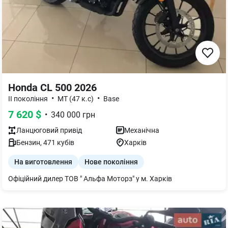
Honda CL 500 2026
•
•
II покоління
МТ (47 к.с)
Base
7 620
$
•
340 000
грн
Ланцюговий
привід
Механічна
Бензин
,
471
кубів
Харків
На виготовлення
Нове покоління
Офіційний дилер ТОВ " Альфа Моторз" у м. Харків