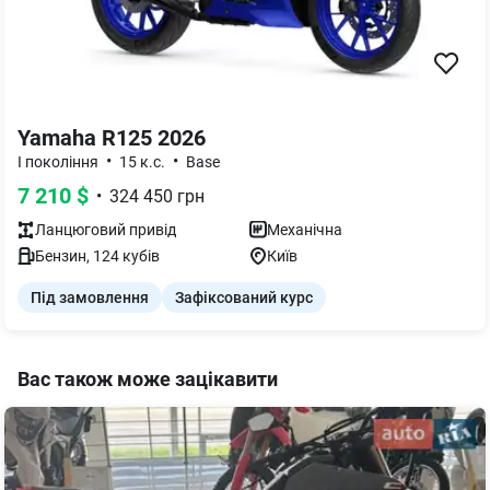
Yamaha R125 2026
•
•
I покоління
15 к.с.
Base
7 210
$
•
324 450
грн
Ланцюговий
привід
Механічна
Бензин
,
124
кубів
Київ
Під замовлення
Зафіксований курс
Вас також може зацікавити