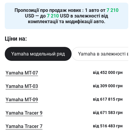
Пропозиції про продаж нових
:
1
авто от
7 210
USD — до
7 210
USD в залежності від
комплектації та модифікації авто.
Ціни на:
Yamaha модельный ряд
Yamaha в залежності ві
Yamaha MT-07
від
452 000
грн
Yamaha MT-03
від
309 000
грн
Yamaha MT-09
від
617 815
грн
Yamaha Tracer 9
від
671 583
грн
Yamaha Tracer 7
від
516 483
грн