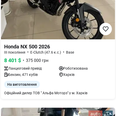
Honda NX 500 2026
•
•
III покоління
E-Clutch (47.6 к.с.)
Base
8 401
$
•
375 000
грн
Ланцюговий
привід
Роботизована
Бензин
,
471
кубів
Харків
На виготовлення
Офіційний дилер ТОВ " Альфа Моторз" у м. Харків