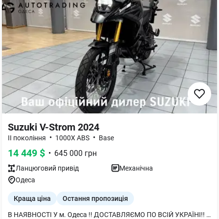
Suzuki V-Strom 2024
•
•
II покоління
1000X ABS
Base
14 449
$
•
645 000
грн
Ланцюговий
привід
Механічна
Одеса
Краща ціна
Остання пропозиція
В НАЯВНОСТІ У м. Одеса !! ДОСТАВЛЯЄМО ПО ВСІЙ УКРАЇНІ!! НАБЕРІТЬ НАС І МИ ПІДБЕРЕМО ДЛЯ ВАС НАЙЗРУЧНІШИЙ ФОРМАТ ПОКУПКИ !!!! БІЛЬШ ДЕТАЛЬНО ЗА ТЕЛЕФОНОМ !! НАБИРІТЬ І МИ ПІДБЕРЕМО НАЙБІЛЬШ КОМФОРТНИЙ ДЛЯ ВАС ФОРМАТ ПОКУПКИ !!!! ОФІЦІЙНИЙ ДИЛЕРСЬКИЙ ЦЕНТР ДП "АВТОТРЕЙДІНГ-ОДЕСА" Уявіть найбільш захопливий спосіб об’їхати планету на двох колесах. Маючи невичерпний потенціал, туристичний мотоцикл V-STROM 1050 DE стане ідеальним супутником в нескінченних подорожах будь-якими дорогами.