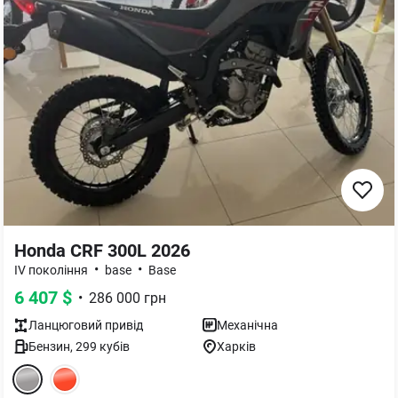
Honda CRF 300L 2026
•
•
IV покоління
base
Base
6 407
$
•
286 000
грн
Ланцюговий
привід
Механічна
Бензин
,
299
кубів
Харків