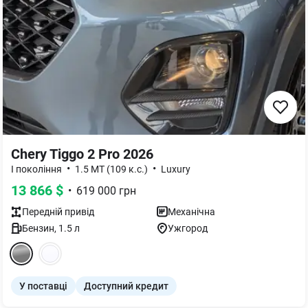
Chery Tiggo 2 Pro 2026
•
•
I покоління
1.5 MT (109 к.с.)
Luxury
13 866
$
•
619 000
грн
Передній
привід
Механічна
Бензин
,
1.5
л
Ужгород
У поставці
Доступний кредит