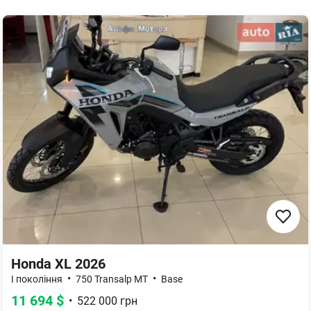
Honda XL 2026
•
•
I покоління
750 Transalp MT
Base
11 694
$
•
522 000
грн