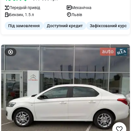
Передній
привід
Механічна
Бензин
,
1.5
л
Львів
Під замовлення
Доступний кредит
Зафіксований курс