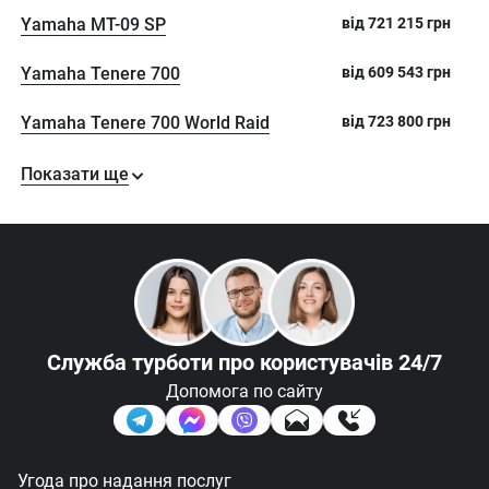
Yamaha MT-09 SP
від
721 215
грн
Yamaha Tenere 700
від
609 543
грн
Yamaha Tenere 700 World Raid
від
723 800
грн
Показати ще
Служба турботи
про користувачів 24/7
Допомога по сайту
Угода про надання послуг