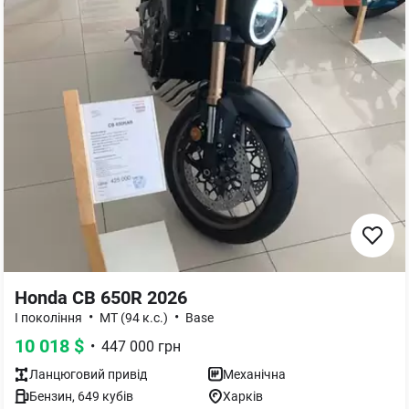
Honda CB 650R 2026
•
•
I покоління
MT (94 к.с.)
Base
10 018
$
•
447 000
грн
Ланцюговий
привід
Механічна
Бензин
,
649
кубів
Харків