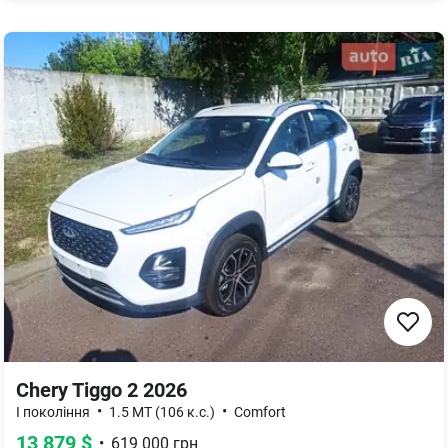
Chery Tiggo 2 2026
•
•
I покоління
1.5 MT (106 к.с.)
Comfort
13 879
$
•
619 000
грн