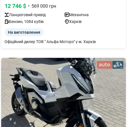
12 746
$
•
569 000
грн
Ланцюговий
привід
Механічна
Бензин
,
1084
кубів
Харків
На виготовлення
Офіційний дилер ТОВ " Альфа Моторз" у м. Харків