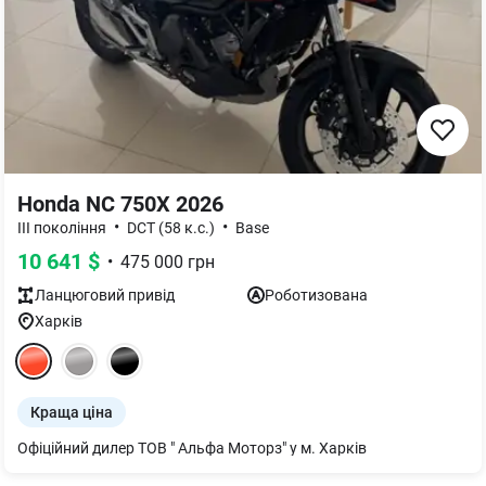
Honda NC 750X 2026
•
•
III покоління
DCT (58 к.с.)
Base
10 641
$
•
475 000
грн
Ланцюговий
привід
Роботизована
Харків
Краща ціна
Офіційний дилер ТОВ " Альфа Моторз" у м. Харків