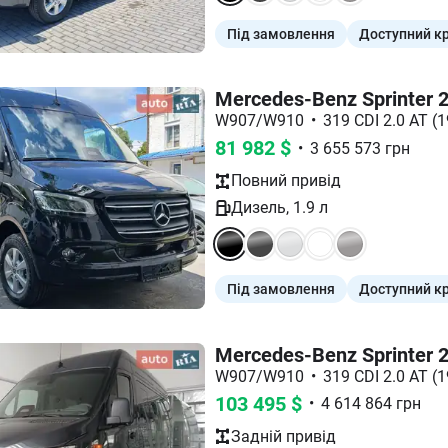
Під замовлення
Доступний к
Mercedes-Benz Sprinter 
W907/W910
•
319 CDI 2.0 AT (1
81 982
$
•
3 655 573
грн
Повний
привід
Дизель
,
1.9
л
Під замовлення
Доступний к
Mercedes-Benz Sprinter 
W907/W910
•
319 CDI 2.0 AT (
103 495
$
•
4 614 864
грн
Задній
привід