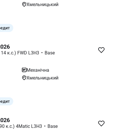
Хмельницький
редит
2026
114 к.с.) FWD L3H3
•
Base
Механічна
Хмельницький
редит
2026
90 к.с.) 4Matic L3H3
•
Base