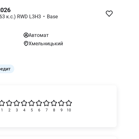
2026
163 к.с.) RWD L3H3
•
Base
Автомат
Хмельницький
редит
1
2
3
4
5
6
7
8
9
10