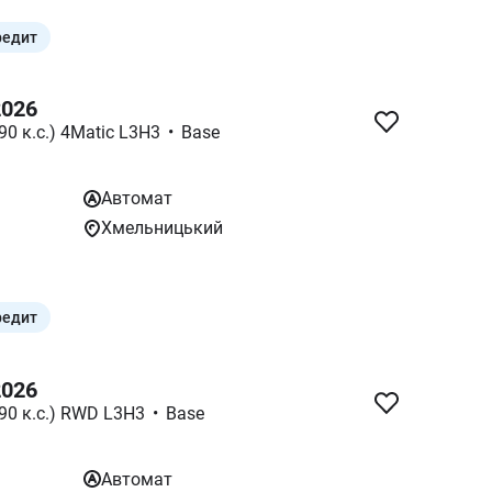
редит
2026
90 к.с.) 4Matic L3H3
•
Base
Автомат
Хмельницький
редит
2026
190 к.с.) RWD L3H3
•
Base
Автомат