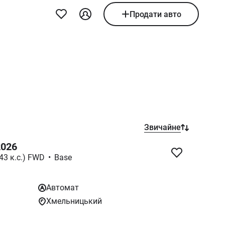
Продати авто
Звичайне
2026
143 к.с.) FWD
•
Base
Автомат
Хмельницький