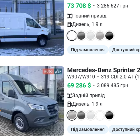
73 708
$
•
3 286 627
грн
Повний
привід
Дизель
,
1.9
л
Під замовлення
Доступний к
Mercedes-Benz Sprinter 
W907/W910
•
319 CDI 2.0 AT (
69 286
$
•
3 089 485
грн
Задній
привід
Дизель
,
1.9
л
Під замовлення
Доступний к