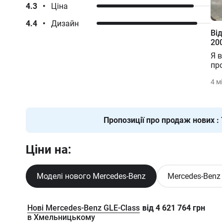
4.3
•
Ціна
4.4
•
Дизайн
Ві
20
Я 
про
4 м
Пропозиції про продаж нових
:
Ціни на:
Моделі нового Mercedes-Benz
Mercedes-Benz 
Нові Mercedes-Benz GLE-Class
від
4 621 764
грн
в Хмельницькому