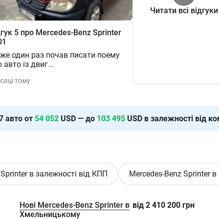
Читати всі відгуки
дгук
5
про
Mercedes-Benz
Sprinter
01
вже один раз почав писати поему
 авто із двиг
...
ісяці тому
7
авто от
54 052
USD — до
103 495
USD в залежності від ком
Sprinter в залежності від КПП
Mercedes-Benz Sprinter в
Нові Mercedes-Benz Sprinter в
від
2 410 200
грн
Хмельницькому