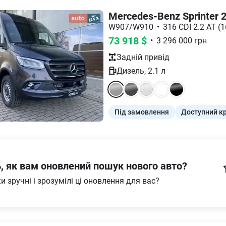
Mercedes-Benz Sprinter 
W907/W910
•
316 CDI 2.2 AT (
73 918
$
•
3 296 000
грн
Задній
привід
Дизель
,
2.1
л
Під замовлення
Доступний к
ь, як вам оновлений пошук нового авто?
и зручні і зрозумілі ці оновлення для вас?