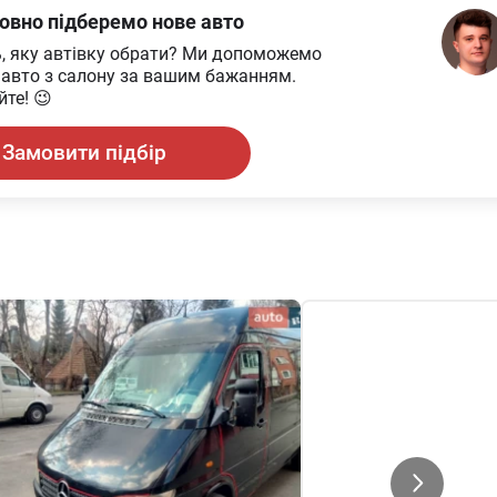
овно підберемо нове авто
ь, яку автівку обрати? Ми допоможемо
 авто з салону за вашим бажанням.
те! 😉
Замовити підбір