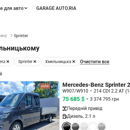
е для авто
GARAGE AUTO.RIA
Benz
Sprinter
ельницькому
Очистити все
enz
Sprinter
Хмельницька
й
Mercedes-Benz Sprinter 
W907/W910
•
214 CDI 2.2 AT (
75 685
$
•
3 374 795
грн
Передній
привід
Дизель
,
2.1
л