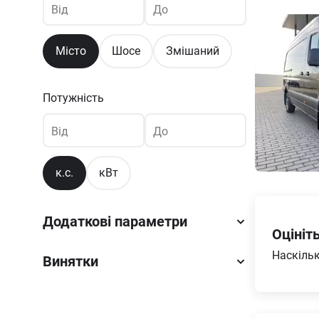
Від
До
Місто
Шосе
Змішаний
Потужність
Від
До
к.с.
кВт
Додаткові параметри
Оцініт
Наскільк
Винятки