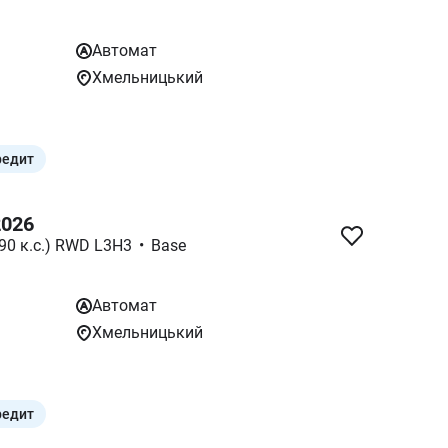
Автомат
Хмельницький
редит
2026
190 к.с.) RWD L3H3
•
Base
Автомат
Хмельницький
редит