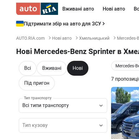
Вживані авто
Нові авто
Вс
Підтримати збір на авто для ЗСУ
AUTO.RIA.com
Нові авто
Хмельницький
Mercedes-
Нові Mercedes-Benz Sprinter в Хм
Mercedes-B
Всі
Вживані
Нові
7
пропозиці
Під пригон
Тип транспорту
Всі типи транспорту
Тип кузову
Тип кузову