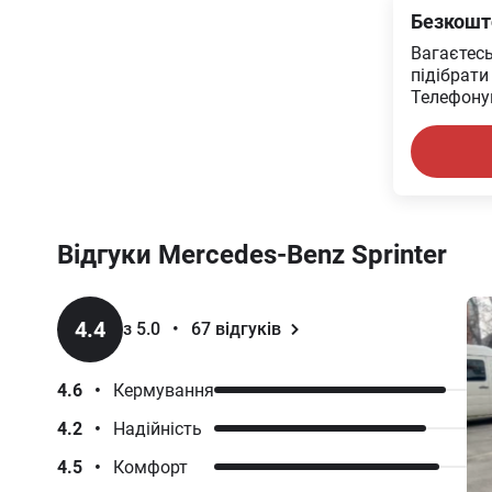
Безкошт
Вагаєтес
підібрати
Телефонуй
Відгуки
Mercedes-Benz
Sprinter
4.4
з 5.0
•
67
відгуків
4.6
•
Кермування
4.2
•
Надійність
4.5
•
Комфорт