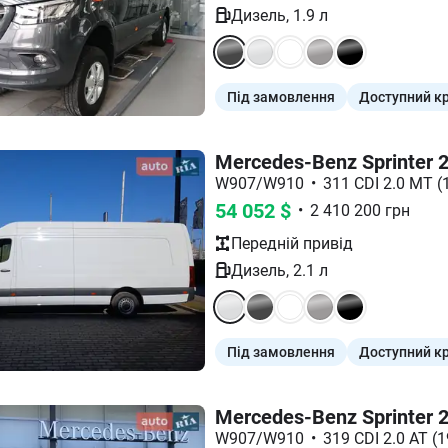
Дизель
,
1.9
л
Під замовлення
Доступний к
Mercedes-Benz Sprinter 
W907/W910
•
311 CDI 2.0 MT (
54 052
$
•
2 410 200
грн
Передній
привід
Дизель
,
2.1
л
Під замовлення
Доступний к
Mercedes-Benz Sprinter 
W907/W910
•
319 CDI 2.0 AT (1