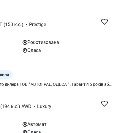
T (150 к.с.)
•
Prestige
Роботизована
Одеса
ління
Новий Kia Sportage FL - від офіційного дилера ТОВ " АВТОГРАД ОДЕСА " . Гарантія 5 років або 150 тис. км. Програма Трейд-ІН – обмін Вашого автомобіля на новий. Кредит від 0,01% на 7 роки, лізинг. Гнучки умови покупки та вигідні пропозиції . Сучасний кросовер із виразним дизайном, передовими технологіями та комфортом преміумкласу. Ідеальний для міста й подорожей. Передові технології, преміальний комфорт і комплекс безпеки в новому Kia Sportage. Сучасний дизайн, передові системи безпеки, цифрова панель приладів, сенсорна мультимедіа з Apple CarPlay та Android Auto, підігрів керма і сидінь, адаптивний круїз-контроль та бездротова зарядка смартфонів — усе для комфортної та безпечної їзди.
 (194 к.с.) AWD
•
Luxury
Автомат
Одеса