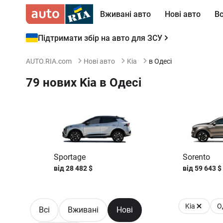
Вживані авто
Нові авто
Вс
Підтримати збір на авто для ЗСУ
AUTO.RIA.com
Нові авто
Kia
в Одесі
79 нових Kia в Одесі
Sportage
Sorento
від
28 482
$
від
59 643
$
Kia
О
Всі
Вживані
Нові