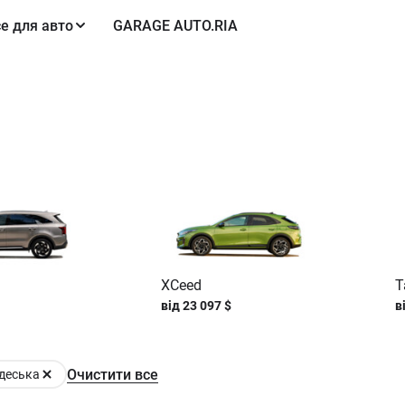
е для авто
GARAGE AUTO.RIA
XCeed
T
від
23 097
$
в
Очистити все
деська