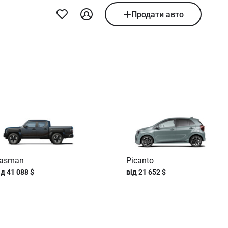
Продати авто
asman
Picanto
ід
41 088
$
від
21 652
$