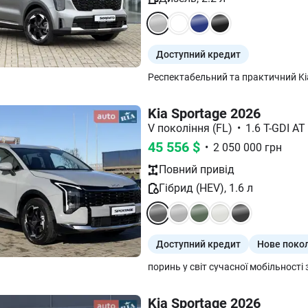
Доступний кредит
Kia Sportage 2026
V покоління (FL)
•
1.6 T-GDI AT
45 556
$
•
2 050 000
грн
Повний
привід
Гібрид (HEV)
,
1.6
л
Доступний кредит
Нове поко
Kia Sportage 2026