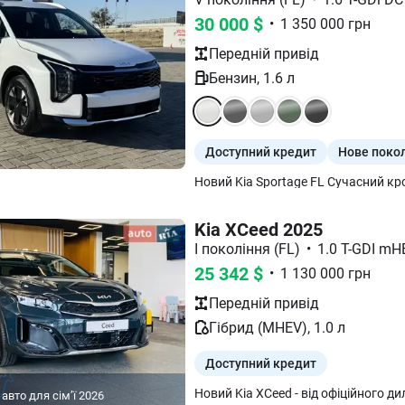
30 000
$
•
1 350 000
грн
Передній
привід
Бензин
,
1.6
л
Доступний кредит
Нове поко
Kia XCeed 2025
І покоління (FL)
•
1.0 T-GDI mH
25 342
$
•
1 130 000
грн
Передній
привід
Гібрид (MHEV)
,
1.0
л
Доступний кредит
авто для сімʼї
2026