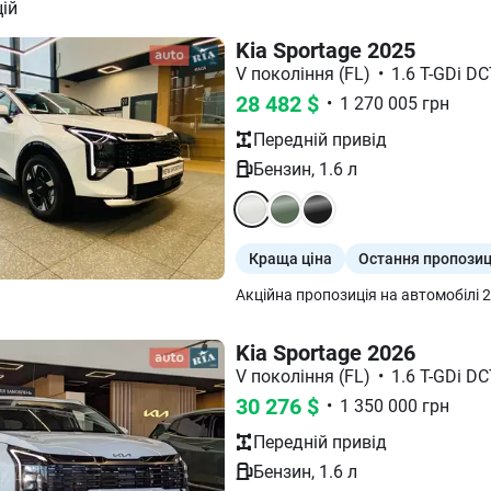
ій
Kia Sportage 2025
V покоління (FL)
•
1.6 T-GDi DC
28 482
$
•
1 270 005
грн
Передній
привід
Бензин
,
1.6
л
Краща ціна
Остання пропозиц
Kia Sportage 2026
V покоління (FL)
•
1.6 T-GDi DC
30 276
$
•
1 350 000
грн
Передній
привід
Бензин
,
1.6
л