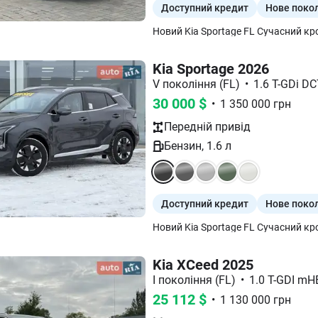
Доступний кредит
Нове поко
Kia Sportage 2026
V покоління (FL)
•
1.6 T-GDi DC
30 000
$
•
1 350 000
грн
Передній
привід
Бензин
,
1.6
л
Доступний кредит
Нове поко
Kia XCeed 2025
І покоління (FL)
•
1.0 T-GDI mH
25 112
$
•
1 130 000
грн