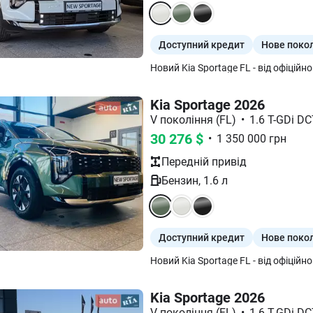
Доступний кредит
Нове поко
Kia Sportage 2026
V покоління (FL)
•
1.6 T-GDi DC
30 276
$
•
1 350 000
грн
Передній
привід
Бензин
,
1.6
л
Доступний кредит
Нове поко
Kia Sportage 2026
V покоління (FL)
•
1.6 T-GDi DC