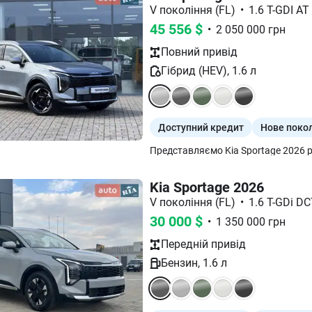
V покоління (FL)
•
1.6 T-GDI AT
45 556
$
•
2 050 000
грн
Повний
привід
Гібрид (HEV)
,
1.6
л
Доступний кредит
Нове поко
Kia Sportage 2026
V покоління (FL)
•
1.6 T-GDi DC
30 000
$
•
1 350 000
грн
Передній
привід
Бензин
,
1.6
л