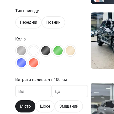
Тип приводу
Передній
Повний
Колір
Витрата палива,
л / 100 км
Від
До
Місто
Шосе
Змішаний