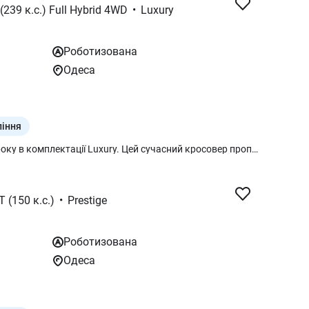
 (239 к.с.) Full Hybrid 4WD
•
Luxury
Роботизована
Одеса
ління
Представляємо Kia Sportage 2026 року в комплектації Luxury. Цей сучасний кросовер пропонує потужний та економічний гібридний двигун (239 к.с.) з повним приводом преміальний рівень оснащення.
T (150 к.с.)
•
Prestige
Роботизована
Одеса