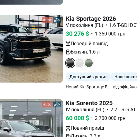
Kia Sportage 2026
V покоління (FL)
•
1.6 T-GDi DC
30 276
$
•
1 350 000
грн
Передній
привід
Бензин
,
1.6
л
Доступний кредит
Нове поко
Kia Sorento 2025
IV покоління (FL)
•
2.2 CRDi AT
60 000
$
•
2 700 000
грн
Повний
привід
Дизель
,
2.2
л