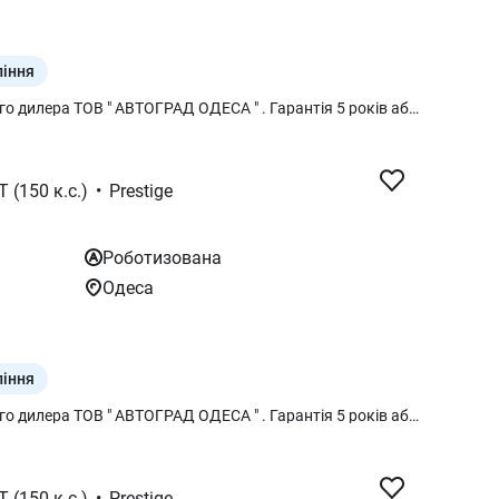
ління
Новий Kia Sportage FL - від офіційного дилера ТОВ " АВТОГРАД ОДЕСА " . Гарантія 5 років або 150 тис. км. Програма Трейд-ІН – обмін Вашого автомобіля на новий. Кредит від0,0% на 7 роки, лізинг. Гнучки умови покупки та вигідні пропозиції . Сучасний кросовер із виразним дизайном, передовими технологіями та комфортом преміумкласу. Ідеальний для міста й подорожей. Передові технології, преміальний комфорт і комплекс безпеки в новому Kia Sportage. Сучасний дизайн, передові системи безпеки, цифрова панель приладів, сенсорна мультимедіа з Apple CarPlay та Android Auto, підігрів керма і сидінь, адаптивний круїз-контроль та бездротова зарядка смартфонів — усе для комфортної та безпечної їзди.
T (150 к.с.)
•
Prestige
Роботизована
Одеса
ління
Новий Kia Sportage FL - від офіційного дилера ТОВ " АВТОГРАД ОДЕСА " . Гарантія 5 років або 150 тис. км. Програма Трейд-ІН – обмін Вашого автомобіля на новий. Кредит від0,0% на 7 роки, лізинг. Гнучки умови покупки та вигідні пропозиції . Сучасний кросовер із виразним дизайном, передовими технологіями та комфортом преміумкласу. Ідеальний для міста й подорожей. Передові технології, преміальний комфорт і комплекс безпеки в новому Kia Sportage. Сучасний дизайн, передові системи безпеки, цифрова панель приладів, сенсорна мультимедіа з Apple CarPlay та Android Auto, підігрів керма і сидінь, адаптивний круїз-контроль та бездротова зарядка смартфонів — усе для комфортної та безпечної їзди.
T (150 к.с.)
•
Prestige