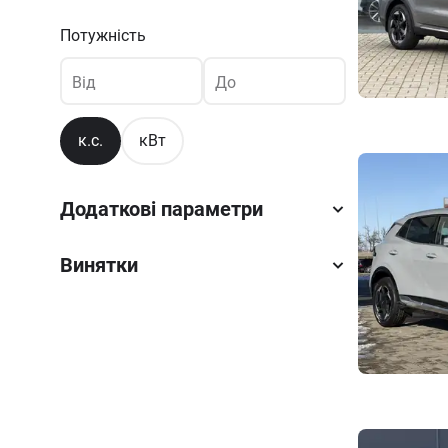
Потужність
Від
До
к.с.
кВт
Додаткові параметри
Винятки