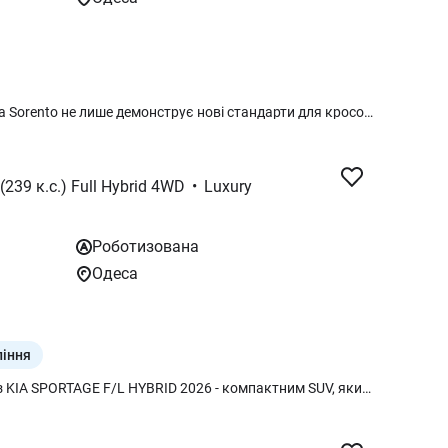
Респектабельний та практичний Kia Sorento не лише демонструє нові стандарти для кросоверів бренду, а й упевнено претендує на статус одного з найпрогресивніших та найпросторіших автомобілів у сегменті D-SUV з 7-місною конфігурацією салону. Новий Sorento став одним з найбільш високотехнологічних автомобілів, що коли-небудь пропонувався KIA. Кросовер отримав найсучасніші можливості доступу в інформаційні мережі, системи допомоги водієві та інформаційно-розважальні технології. Модель створена на новій платформі Kia N3 і оснащена ефективним, надійним і економічним двигуном. В Україні новий Sorento пропонуватиметься з дизельним двигуном об’ємом 2.2 л. потужністю 194 к.с. та крутним моментом в 440 Нм, що працює в досконалій синергії з 8-ступінчастою автоматичною роботизованою коробкою передач, повним приводом та салоном на 7 місць.
 (239 к.с.) Full Hybrid 4WD
•
Luxury
Роботизована
Одеса
ління
поринь у світ сучасної мобільності з KIA SPORTAGE F/L HYBRID 2026 - компактним SUV, який поєднує виразний стиль, ефективну гібридну установку та продуманий комфорт для щоденних поїздок і далекіх мандрів