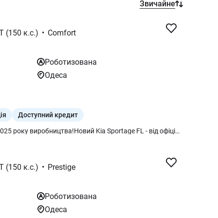
Звичайне
T (150 к.с.)
•
Comfort
Роботизована
Одеса
ія
Доступний кредит
Акційна пропозиція на автомобілі 2025 року виробництва!Новий Kia Sportage FL - від офіційного дилера ТОВ " АВТОГРАД ОДЕСА " . Гарантія 5 років або 150 тис. км. Програма Трейд-ІН – обмін Вашого автомобіля на новий. Кредит від0,0% на 7 роки, лізинг. Сучасний кросовер із виразним дизайном, передовими технологіями та комфортом преміумкласу. Ідеальний для міста й подорожей. Передові технології, преміальний комфорт і комплекс безпеки в новому Kia Sportage. Сучасний дизайн, передові системи безпеки, цифрова панель приладів, сенсорна мультимедіа з Apple CarPlay та Android Auto, підігрів керма і сидінь, адаптивний круїз-контроль та бездротова зарядка смартфонів — усе для комфортної та безпечної їзди.
T (150 к.с.)
•
Prestige
Роботизована
Одеса