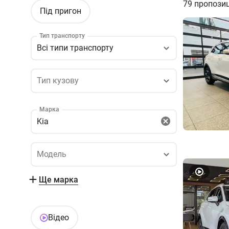
79
пропозиц
Під пригон
Тип транспорту
Всі типи транспорту
Тип кузову
Тип кузову
Марка
Kia
Модель
Модель
Ще марка
Відео