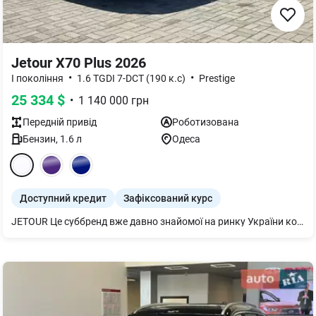
Jetour X70 Plus 2026
•
•
I покоління
1.6 TGDI 7-DCT (190 к.с)
Prestige
25 334
$
•
1 140 000
грн
Передній
привід
Роботизована
Бензин
,
1.6
л
Одеса
Доступний кредит
Зафіксований курс
JETOUR Це суббренд вже давно знайомої на ринку України компанії Chery Automobile Co. Ltd., створений у 2018 році підрозділом холдингу Chery Commercial Vehicle Company і розрахований на більш молоду аудиторію. Базуючись на накопиченому за понад 20 років досвіді у виробництві автомобілів, з урахуванням власних розробок міжнародної команди фахівців, JETOUR представляє сімейство інноваційних та інтелектуальних кросоверів