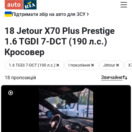
Підтримати збір на авто для ЗСУ
18 Jetour X70 Plus Prestige
1.6 TGDI 7-DCT (190 л.с.)
Кросовер
1.6 TGDI 7-DCT (190 л.с.)
I покоління
Jetour
X
Звичайне
18
пропозицій