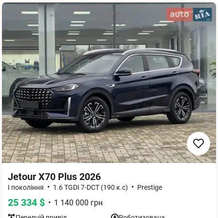
Jetour X70 Plus 2026
•
•
I покоління
1.6 TGDI 7-DCT (190 к.с)
Prestige
25 334
$
•
1 140 000
грн
Передній
привід
Роботизована