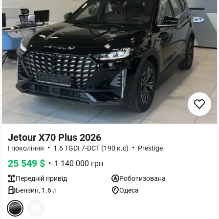
Jetour X70 Plus 2026
•
•
I покоління
1.6 TGDI 7-DCT (190 к.с)
Prestige
25 549
$
•
1 140 000
грн
Передній
привід
Роботизована
Бензин
,
1.6
л
Одеса