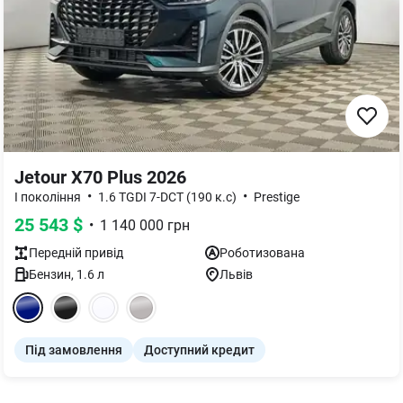
Jetour X70 Plus 2026
•
•
I покоління
1.6 TGDI 7-DCT (190 к.с)
Prestige
25 543
$
•
1 140 000
грн
Передній
привід
Роботизована
Бензин
,
1.6
л
Львів
Під замовлення
Доступний кредит