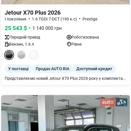
Jetour X70 Plus 2026
•
•
I покоління
1.6 TGDI 7-DCT (190 к.с)
Prestige
25 543
$
•
1 140 000
грн
Передній
привід
Роботизована
Бензин
,
1.6
л
Рівне
У поставці
Продає AUTO.RIA
Доступний кредит
Представляємо новий Jetour X70 Plus 2026 року у комплектації Prestige. Цей стильний кросовер оснащений потужним бензиновим двигуном 1.6 TGDI (190 к.с.) та роботизованою коробкою передач, що забезпечує комфортне та динамічне керування.