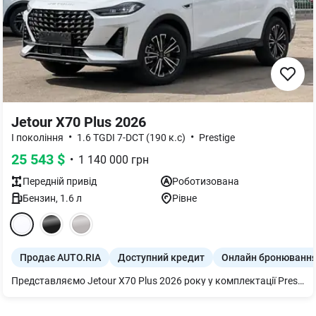
Jetour X70 Plus 2026
•
•
I покоління
1.6 TGDI 7-DCT (190 к.с)
Prestige
25 543
$
•
1 140 000
грн
Передній
привід
Роботизована
Бензин
,
1.6
л
Рівне
Продає AUTO.RIA
Доступний кредит
Онлайн бронюванн
Представляємо Jetour X70 Plus 2026 року у комплектації Prestige. Цей практичний кросовер оснащений потужним бензиновим двигуном 1.6 TGDI (190 к.с.) та зручною роботизованою коробкою передач для комфортних поїздок.