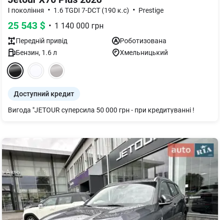
•
•
I покоління
1.6 TGDI 7-DCT (190 к.с)
Prestige
25 543
$
•
1 140 000
грн
Передній
привід
Роботизована
Бензин
,
1.6
л
Хмельницький
Доступний кредит
Вигода "JETOUR суперсила 50 000 грн - при кредитуванні !