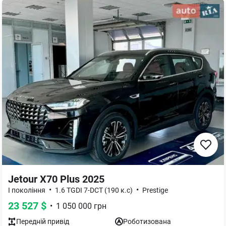
Jetour X70 Plus 2025
•
•
I покоління
1.6 TGDI 7-DCT (190 к.с)
Prestige
23 527
$
•
1 050 000
грн
Передній
привід
Роботизована