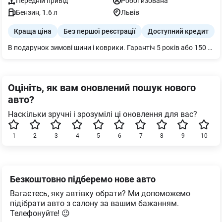
Передній
привід
Роботизована
Бензин
,
1.6
л
Львів
Краща ціна
Без першої реєстрації
Доступний кредит
В подарунок зимові шини і коврики. Гарантіч 5 років або 150 000 км з моменту покупки.
Оцініть, як вам оновлений пошук нового
авто?
Наскільки зручні і зрозумілі ці оновлення для вас?
1
2
3
4
5
6
7
8
9
10
Безкоштовно підберемо нове авто
Вагаєтесь, яку автівку обрати? Ми допоможемо
підібрати авто з салону за вашим бажанням.
Телефонуйте! 😉