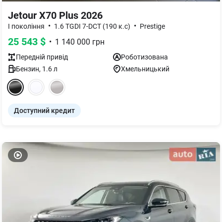
Jetour X70 Plus 2026
•
•
I покоління
1.6 TGDI 7-DCT (190 к.с)
Prestige
25 543
$
•
1 140 000
грн
Передній
привід
Роботизована
Бензин
,
1.6
л
Хмельницький
Доступний кредит