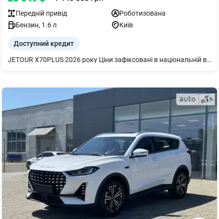
Передній
привід
Роботизована
Бензин
,
1.6
л
Київ
Доступний кредит
JETOUR X70PLUS 2026 року Ціни зафіксовані в національній валюті! Кількість авто ОБМЕЖЕНА!!! Вказані ціни на відповідні автомобілі без врахування вартості додаткових опцій та/або послуг. За додатковою інформацією, щодо комплектацій, доступних кольорів, вартості та наявності авто, телефонуйте до дилерського центр