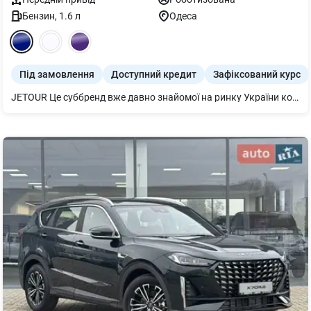
Бензин
,
1.6
л
Одеса
Під замовлення
Доступний кредит
Зафіксований курс
JETOUR Це суббренд вже давно знайомої на ринку України компанії Chery Automobile Co. Ltd., створений у 2018 році підрозділом холдингу Chery Commercial Vehicle Company і розрахований на більш молоду аудиторію. Базуючись на накопиченому за понад 20 років досвіді у виробництві автомобілів, з урахуванням власних розробок міжнародної команди фахівців, JETOUR представляє сімейство інноваційних та інтелектуальних кросоверів