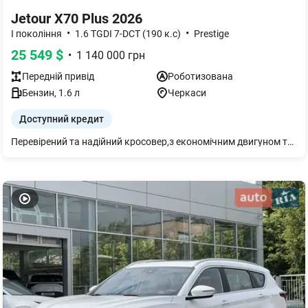
Jetour X70 Plus 2026
•
•
I покоління
1.6 TGDI 7-DCT (190 к.с)
Prestige
25 549
$
•
1 140 000
грн
Передній
привід
Роботизована
Бензин
,
1.6
л
Черкаси
Доступний кредит
Перевірений та надійний кросовер,з економічним двигуном та преміальною комплектацією. Високий кліренс. Оцинкований кузов,навіть внутрішні елементи. Гарантія 5 років. Адаптивний круїз-контроль, вентиляція сидінь,панорама,круговий огляд, підігріви всіх сидінь,підігрів керма,лобового скла та багато інших корисних опцій. Запрошуємо,телефонуйте проконсультую Вас.