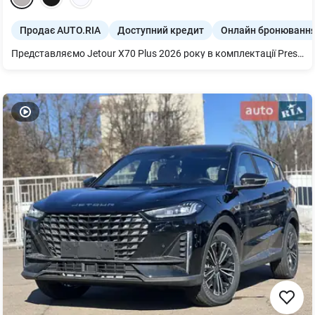
Продає AUTO.RIA
Доступний кредит
Онлайн бронюванн
Представляємо Jetour X70 Plus 2026 року в комплектації Prestige. Цей практичний кросовер оснащений потужним бензиновим двигуном 1.6 TGDI на 190 к.с. та зручною роботизованою коробкою передач, що забезпечує комфортну та динамічну їзду.