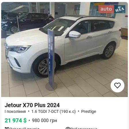
Jetour X70 Plus 2024
•
•
I покоління
1.6 TGDI 7-DCT (190 к.с)
Prestige
21 974
$
•
980 000
грн