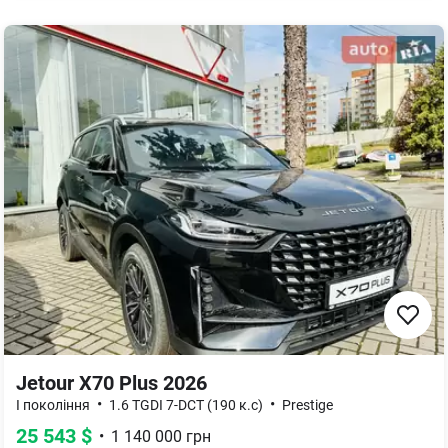
Jetour X70 Plus 2026
•
•
I покоління
1.6 TGDI 7-DCT (190 к.с)
Prestige
25 543
$
•
1 140 000
грн