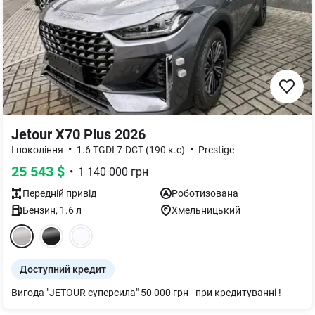
Jetour X70 Plus 2026
•
•
I покоління
1.6 TGDI 7-DCT (190 к.с)
Prestige
25 543
$
•
1 140 000
грн
Передній
привід
Роботизована
Бензин
,
1.6
л
Хмельницький
Доступний кредит
Вигода "JETOUR суперсила" 50 000 грн - при кредитуванні !