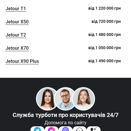
Jetour T1
від
1 220 000
грн
Jetour X50
від
720 000
грн
Jetour T2
від
1 480 000
грн
Jetour X70
від
1 050 000
грн
Jetour X90 Plus
від
1 490 000
грн
Служба турботи
про користувачів 24/7
Допомога по сайту