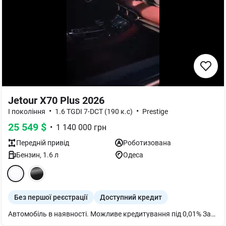
Jetour X70 Plus 2026
•
•
I покоління
1.6 TGDI 7-DCT (190 к.с)
Prestige
25 549
$
•
1 140 000
грн
Передній
привід
Роботизована
Бензин
,
1.6
л
Одеса
Без першої реєстрації
Доступний кредит
Автомобіль в наявності. Можливе кредитування під 0,01% Запрошуємо Вас на тест-драйв до нашого автосалону AUTOGROUP MOTORS