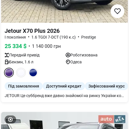
Jetour X70 Plus 2026
•
•
I покоління
1.6 TGDI 7-DCT (190 к.с)
Prestige
25 334
$
•
1 140 000
грн
Передній
привід
Роботизована
Бензин
,
1.6
л
Одеса
Під замовлення
Доступний кредит
Зафіксований курс
JETOUR Це суббренд вже давно знайомої на ринку України компанії Chery Automobile Co. Ltd., створений у 2018 році підрозділом холдингу Chery Commercial Vehicle Company і розрахований на більш молоду аудиторію. Базуючись на накопиченому за понад 20 років досвіді у виробництві автомобілів, з урахуванням власних розробок міжнародної команди фахівців, JETOUR представляє сімейство інноваційних та інтелектуальних кросоверів