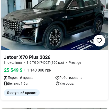
Jetour X70 Plus 2026
•
•
I покоління
1.6 TGDI 7-DCT (190 к.с)
Prestige
25 549
$
•
1 140 000
грн
Передній
привід
Роботизована
Бензин
,
1.6
л
Ужгород
Доступний кредит