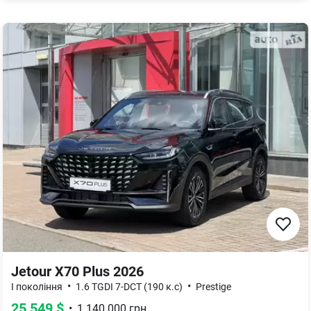
Jetour X70 Plus 2026
•
•
I покоління
1.6 TGDI 7-DCT (190 к.с)
Prestige
25 549
$
•
1 140 000
грн