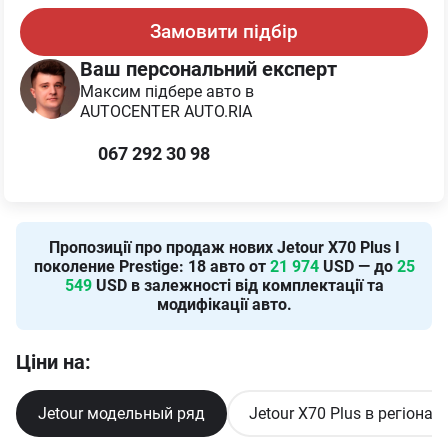
Замовити підбір
Ваш персональний експерт
Максим
підбере авто в
AUTOCENTER AUTO.RIA
067 292 30 98
Пропозиції про продаж нових
Jetour X70 Plus I
поколение Prestige
:
18
авто от
21 974
USD — до
25
549
USD в залежності від комплектації та
модифікації авто.
Ціни на:
Jetour модельный ряд
Jetour X70 Plus в регіонах