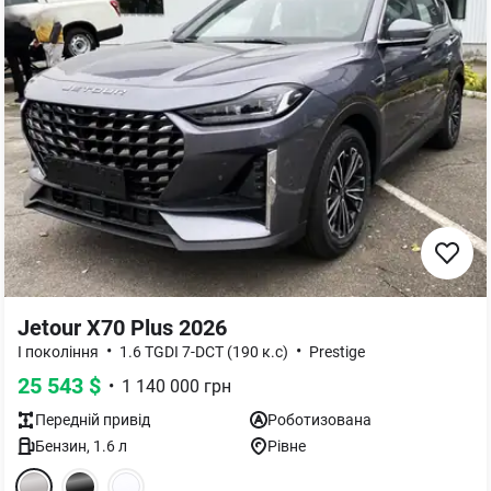
Jetour X70 Plus 2026
•
•
I покоління
1.6 TGDI 7-DCT (190 к.с)
Prestige
25 543
$
•
1 140 000
грн
Передній
привід
Роботизована
Бензин
,
1.6
л
Рівне