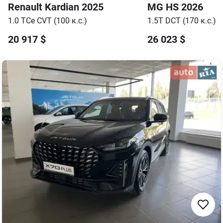
Renault
Kardian
2025
MG
HS
2026
1.0 TCe CVT (100 к.с.)
1.5T DCT (170 к.с.)
20 917
$
26 023
$