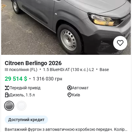
Citroen Berlingo 2026
•
•
III покоління (FL)
1.5 BlueHDi АТ (130 к.с.) L2
Base
29 514
$
•
1 316 030
грн
Передній
привід
Автомат
Дизель
,
1.5
л
Київ
Доступний кредит
Вантажний фургон з автоматичною коробкою передач. Колір - стальний металік. Пакет "Зимовий та Техно Плюс L2": - Обігрів нижньої частини лобового скла; - Шкіряне оздоблення керма; - Підігрів керма; - Підігрів передніх сидінь; - Бокові подушки безпеки; - Двозонний клімат - контроль; - Камера заднього огляду. Авто в наявності!