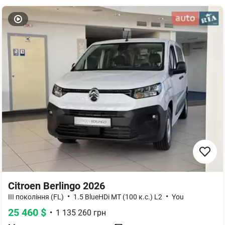
Citroen Berlingo 2026
•
•
III покоління (FL)
1.5 BlueHDi МТ (100 к.с.) L2
You
25 460
$
•
1 135 260
грн