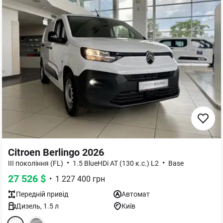
Citroen Berlingo 2026
•
•
III покоління (FL)
1.5 BlueHDi АТ (130 к.с.) L2
Base
27 526
$
•
1 227 400
грн
Передній
привід
Автомат
Дизель
,
1.5
л
Київ