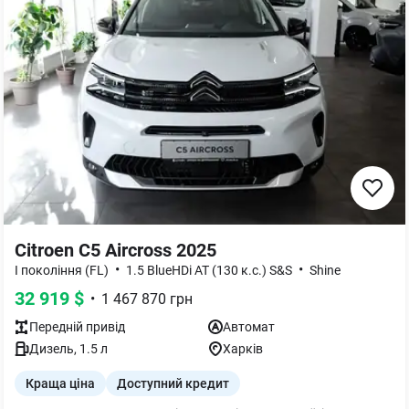
Citroen C5 Aircross 2025
•
•
I покоління (FL)
1.5 BlueHDi AT (130 к.с.) S&S
Shine
32 919
$
•
1 467 870
грн
Передній
привід
Автомат
Дизель
,
1.5
л
Харків
Краща ціна
Доступний кредит