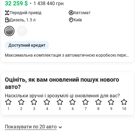
32 259
$
•
1 438 440
грн
Передній
привід
Автомат
Дизель
,
1.5
л
Київ
Доступний кредит
Максимальна комплектація з автоматичною коробкою перемикання передач!!! Пакет "Комфорт + Стиль": - Двозонний клімат - контроль; - Додаткове тонування скла бокових і задніх дверей; - Скло дверей багажника, що відчиняється; - Електричні склопідйомники в бокових зсувних дверях; - Зовнішні дзеркала заднього огляду з електрорегулюванням, обігрівом та складанням; - Декоративне оздоблення на внутрішніх дверних панелях; - Рейлінги; - Захисна накладка на рейки бокових зсувних дверей кольору кузова; - Праві та ліві зсувні бокові двері з вікнами, що відкриваються Пакет "Зимовий + Техно": - Обігрів нижньої частини лобового скла; - Підігрів передніх сидінь; - Шкіряне оздоблення керма; - Підігрів керма; - Система безключового доступу та запуску двигуна (Keyless Access); - Розетка 220V; - 10" кольорова панель приладів; - Камера заднього огляду 180°
Оцініть, як вам оновлений пошук нового
авто?
Наскільки зручні і зрозумілі ці оновлення для вас?
1
2
3
4
5
6
7
8
9
10
Показувати по
20
авто