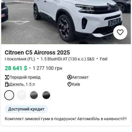
Citroen C5 Aircross 2025
•
•
I покоління (FL)
1.5 BlueHDi AT (130 к.с.) S&S
Feel
28 641
$
•
1 277 100
грн
Передній
привід
Автомат
Дизель
,
1.5
л
Київ
Доступний кредит
Комплект зимової гуми в подарунок! Автомобіль в наявності!!!