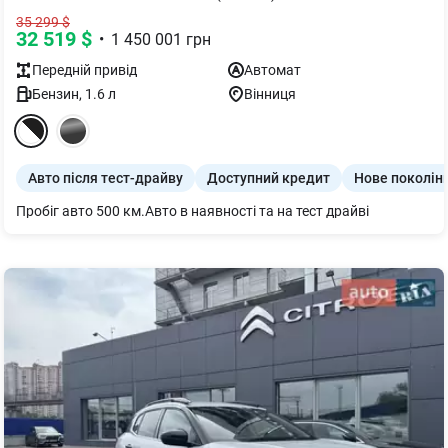
35 299
$
32 519
$
•
1 450 001
грн
Передній
привід
Автомат
Бензин
,
1.6
л
Вінниця
Авто після тест-драйву
Доступний кредит
Нове поколін
Пробіг авто 500 км.Авто в наявності та на тест драйві