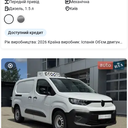
Передній
привід
Механічна
Дизель
,
1.5
л
Київ
Доступний кредит
Рік виробництва: 2026 Країна виробник: Іспанія Об'єм двигуна: 1499 см3 Потужність двигуна: 75 кВт (100 к.с.) Максимальна швидкість: 171 км/год Тип Пального: Дизель Викид CO2: 160 г/км* Витрата палива у змішаному циклі: 6,1 л.