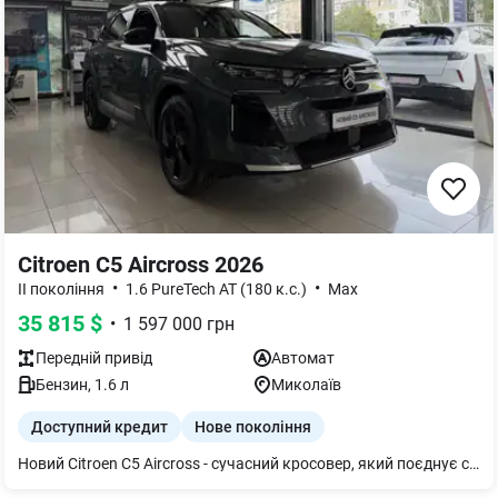
Citroen C5 Aircross 2026
•
•
II покоління
1.6 PureTech AT (180 к.с.)
Max
35 815
$
•
1 597 000
грн
Передній
привід
Автомат
Бензин
,
1.6
л
Миколаїв
Доступний кредит
Нове покоління
Новий Citroen C5 Aircross - сучасний кросовер, який поєднує стильний дизайн , комфорт і технології. Автомобіль доступний до огляду