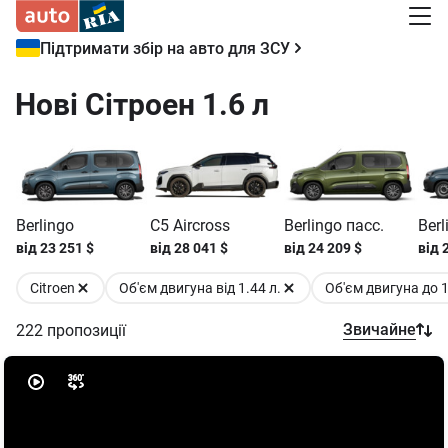
Підтримати збір на авто для ЗСУ
Нові Сітроен 1.6 л
Berlingo
C5 Aircross
Berlingo пасс.
Berl
від
23 251
$
від
28 041
$
від
24 209
$
від
Citroen
Об'єм двигуна від 1.44 л.
Об'єм двигуна до 1
Звичайне
222
пропозиції