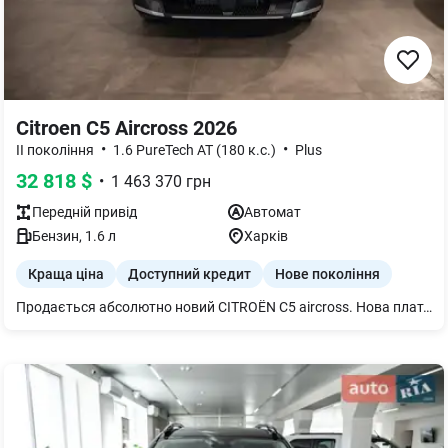
Citroen C5 Aircross 2026
•
•
II покоління
1.6 PureTech AT (180 к.с.)
Plus
32 818
$
•
1 463 370
грн
Передній
привід
Автомат
Бензин
,
1.6
л
Харків
Краща ціна
Доступний кредит
Нове покоління
Продається абсолютно новий CITROЁN C5 aircross. Нова платформа, прекрасна комплектація PLUS, котра вже в себе включає усю актвну безпеку, підігріви керма, лобового скла та сидінь, має елктропривод кришки багажнику, топові легкосплавні 19" диски ZIRCON. На автомобіль діють спеціальні умови кредитування: розстрочка, кредит та лізинг. Чекаємо на Вас в гості на тест-драйв: місто Харків, вул. Велика Панасівська 29