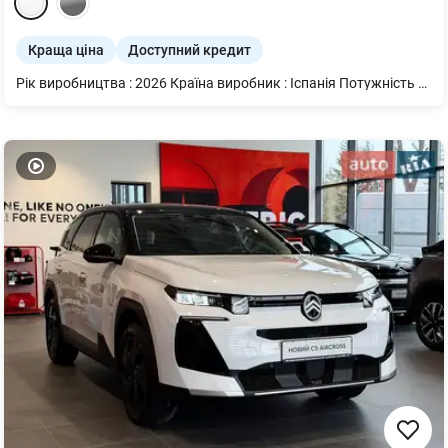
Краща ціна
Доступний кредит
Рік виробництва : 2026 Країна виробник : Іспанія Потужність двигуна – 100 к.с. (75 кВт) Об'єм двигуна - 1499 см3 Максимальна швидкість, км/г - 148 Тип Пального – Дизель Коробка перемикання передач - АКПП-8 Витрата палива у міському циклі - 4,8 л. Витрата палива у заміському циклі - 4,0 л. Витрата палива у змішаному циклі - 4,3 л.