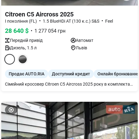
Citroen C5 Aircross 2025
•
•
I покоління (FL)
1.5 BlueHDi AT (130 к.с.) S&S
Feel
28 640
$
•
1 277 054
грн
Передній
привід
Автомат
Дизель
,
1.5
л
Львів
Продає AUTO.RIA
Доступний кредит
Онлайн бронюванн
Сімейний кросовер Citroen C5 Aircross 2025 року в комплектації Feel із високоефективним турбодизелем 1.5 BlueHDi AT (130 к.с.) S&S — це залізобетонний синонім абсолютного затишку, далекобійної витривалості та французького шарму, який пропонує унікальну цінність «круїзного лайнера» для щоденних поїздок за надзвичайно розумні гроші. Головна перевага цієї модифікації полягає в її еталонній технічній базі: наднадійний 1,5-літровий чотирициліндровий дизельний двигун серії BlueHDi із системою Stop&Start видає соковитий крутний момент у 300 Нм уже на низьких обертах і працює в ідеальному тандемі з класичним японським 8-ступінчастим гідротрансформаторним автоматом Aisin (EAT8). Цей союз забезпечує дивовижну плавність перемикань, чудову тягу за будь-якого навантаження та феноменальну паливну економічність на рівні 5,3–5,5 літра у змішаному циклі, дозволяючи долати близько 1000 км на одному баку. Фірмова підвіска Progressive Hydraulic Cushions («килим-літак») філігранно ізолює салон від будь-яких дорожніх дефектів, а сидіння другого покоління Advanced Comfort з особливим наповнювачем мінімізують втому у тривалих подорожах. Оптимальне виконання Feel пропонує збалансований «золотий стандарт» технологій та безпеки без переплат, включаючи цифровий 12,3-дюймовий кластер приладів, 8-дюймовий сенсорний екран мультимедіа з бездротовою підтримкою Apple CarPlay та Android Auto, двозонний клімат-контроль, камеру заднього огляду з парктроніками, 18-дюймові легкосплавні диски Pulsar та пакет систем безпеки (автоматичне гальмування, утримання в смузі та розпізнавання знаків). Інвестуючи в Citroen C5 Aircross 2025 з великим багажником на 580 літрів та офіційною гарантією, ви купуєте один із найкомфортніших та найекономічніших сімейних SUV на ринку України, який завдяки високій ліквідності дизельних версій гарантує вам чудову залишкову вартість на вторинному ринку.