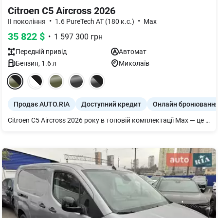
Citroen C5 Aircross 2026
•
•
II покоління
1.6 PureTech AT (180 к.с.)
Max
35 822
$
•
1 597 300
грн
Передній
привід
Автомат
Бензин
,
1.6
л
Миколаїв
Продає AUTO.RIA
Доступний кредит
Онлайн бронюванн
Citroen C5 Aircross 2026 року в топовій комплектації Max — це еталон сімейного затишку та футуристичного дизайну, який пропонує безкомпромісний рівень комфорту в сегменті середньорозмірних кросоверів. Автомобіль оснащений потужним і перевіреним 1,6-літровим турбованим бензиновим двигуном PureTech на 180 к.с., який працює в тандемі з класичним 8-ступеневим автоматом (EAT8), забезпечуючи відмінну динаміку та плавне прискорення. Фірмовою фішкою версії Max є надзвичайна плавність ходу завдяки підвісці Progressive Hydraulic Cushions® («ефект килима-літака») та інноваційним сидінням Advanced Comfort з ефектом пам'яті. Максимальне виконання також хизується ультрасучасною двоповерховою світлодіодною оптикою, 10-дюймовим цифровим кластером і 12-дюймовим екраном мультимедіа, панорамним дахом, тризонним клімат-контролем, системою кругового огляду 360° та повним пакетом систем активної безпеки й автопілота 2-го рівня Drive Assist.