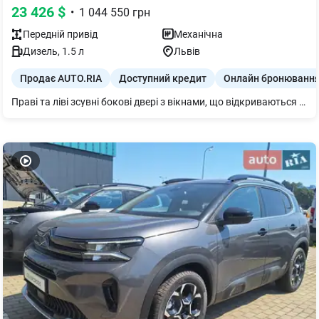
23 426
$
•
1 044 550
грн
Передній
привід
Механічна
Дизель
,
1.5
л
Львів
Продає AUTO.RIA
Доступний кредит
Онлайн бронюванн
Праві та ліві зсувні бокові двері з вікнами, що відкриваються Пакет "Комфорт": - Сидіння водія підвищеного комфорту з регулюванням по висоті, підлокітником, поперековою підтримкою; - Система автоматичного включення передніх склоочищувачів; - Протитуманні фари; - Світлодіодні фари (EcoLED)