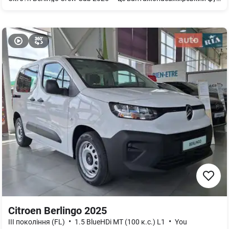
Citroen Berlingo 2025
•
•
III покоління (FL)
1.5 BlueHDi МТ (100 к.с.) L1
You