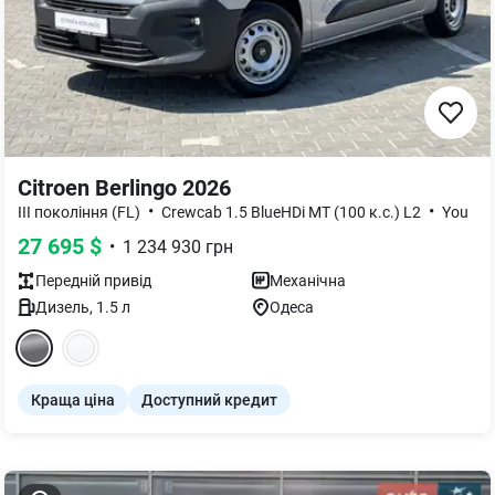
Citroen Berlingo 2026
•
•
III покоління (FL)
Crewcab 1.5 BlueHDi MT (100 к.с.) L2
You
27 695
$
•
1 234 930
грн
Передній
привід
Механічна
Дизель
,
1.5
л
Одеса
Краща ціна
Доступний кредит