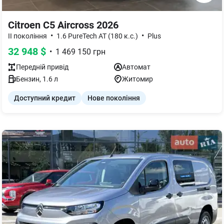
Citroen C5 Aircross 2026
•
•
II покоління
1.6 PureTech AT (180 к.с.)
Plus
32 948
$
•
1 469 150
грн
Передній
привід
Автомат
Бензин
,
1.6
л
Житомир
Доступний кредит
Нове покоління