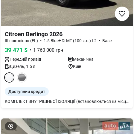
Citroen Berlingo 2026
•
•
III покоління (FL)
1.5 BlueHDi МТ (100 к.с.) L2
Base
39 471
$
•
1 760 000
грн
Передній
привід
Механічна
Дизель
,
1.5
л
Київ
Доступний кредит
КОМПЛЕКТ ВНУТРІШНЬОЇ ІЗОЛЯЦІЇ (встановлюється на місці з відповідними документами) Автомобілі є в наявності, встановлення ізоляції займає до 30 днів. (вартість обговорюється окремо під потреби експлуатації). Комплект термоізоляції (внутрішніх панелей) представляє собою двошарові сендвіч - панелі, які складаються з утеплювача, та облицювального склопластику білого кольору Товщина панелей (не менше): Передня – 80 мм Стеля – 60 мм Двері – 60 мм Стіни – 50 мм Підлога – фанера вологостійка товщиною 15мм, поверх фанери заливна підлога (антиковзаючим покриттям на основі поліуретану). Товщина утеплювача підлоги, не менше 60 мм Освітлення – 1 LED плафон на стелі В конструкцію обшивки внутрішніх панелей передбачено закладні кріплення холодильної установки (зовнішній та внутрішній блок) Температурний режим до 0С +5C