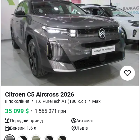
Citroen C5 Aircross 2026
•
•
II покоління
1.6 PureTech AT (180 к.с.)
Max
35 099
$
•
1 565 071
грн
Передній
привід
Автомат
Бензин
,
1.6
л
Львів