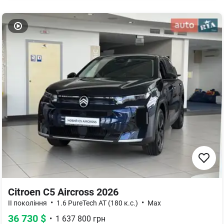
Citroen C5 Aircross 2026
•
•
II покоління
1.6 PureTech AT (180 к.с.)
Max
36 730
$
•
1 637 800
грн