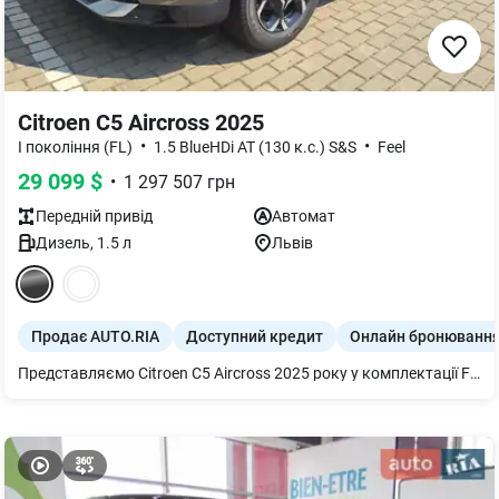
Citroen C5 Aircross 2025
•
•
I покоління (FL)
1.5 BlueHDi AT (130 к.с.) S&S
Feel
29 099
$
•
1 297 507
грн
Передній
привід
Автомат
Дизель
,
1.5
л
Львів
Продає AUTO.RIA
Доступний кредит
Онлайн бронюванн
Представляємо Citroen C5 Aircross 2025 року у комплектації Feel. Цей універсальний кросовер оснащений економічним дизельним двигуном 1.5 BlueHDi (130 к.с.) та автоматичною трансмісією для комфортного керування.