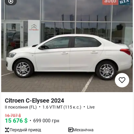
Citroen C-Elysee 2024
•
•
II покоління (FL)
1.6 VTI MT (115 к.с.)
Live
16 707
$
15 676
$
•
699 000
грн
Передній
привід
Механічна