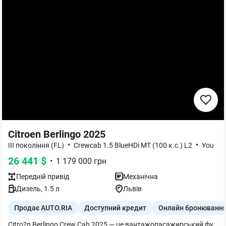
Citroen Berlingo 2025
•
•
III покоління (FL)
Crewcab 1.5 BlueHDi MT (100 к.с.) L2
You
26 441
$
•
1 179 000
грн
Передній
привід
Механічна
Дизель
,
1.5
л
Львів
Продає AUTO.RIA
Доступний кредит
Онлайн бронюванн
Citro?n Berlingo Crew Cab 2025 — це вантажопасажирський фургон, який поєднує функціональність комерційного авто з комфортом сімейного мінівена. Він має подовжений кузов L2, призначений для 5 пасажирів, та просторий салон, що легко трансформується для перевезення вантажів об'ємом до 4 куб. м і вантажопідйомністю до 840 кг. Автомобіль оснащений 1,5-літровим дизельним двигуном потужністю 100 к. с., 6-ступінчастою механічною коробкою передач та має високий кліренс.