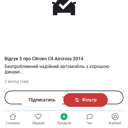
Відгук
5
про
Citroen
C4 Aircross
2014
Безпроблемний надійний автомобіль з хорошою
динамі
...
2 місяці тому
Читати всі відгуки
Підписатись
Фільтр
Пропозиції про продаж нових
Citroen
:
222
авто от
15 676
USD — до
39 471
USD в залежності від
Головна
Обране
Продати
Чат
Кабінет