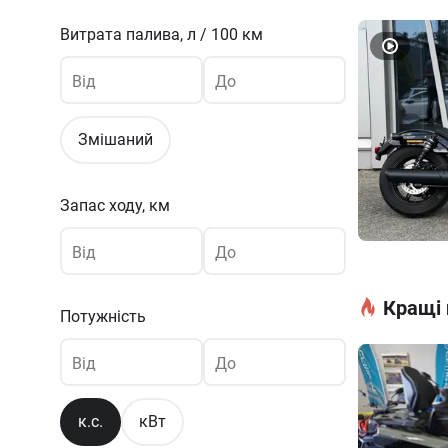
Витрата палива,
л / 100 км
Від
До
Змішаний
Запас ходу, км
Від
До
Кращі 
Потужність
Від
До
к.с.
кВт