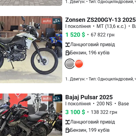
Zonsen ZS200GY-13 2025
I покоління
•
МТ (13,6 к.с.)
•
B
1 520
$
•
67 822
грн
Ланцюговий
привід
Бензин
,
196
кубів
Bajaj Pulsar 2025
I покоління
•
200 NS
•
Base
3 100
$
•
138 322
грн
Ланцюговий
привід
Бензин
,
199
кубів