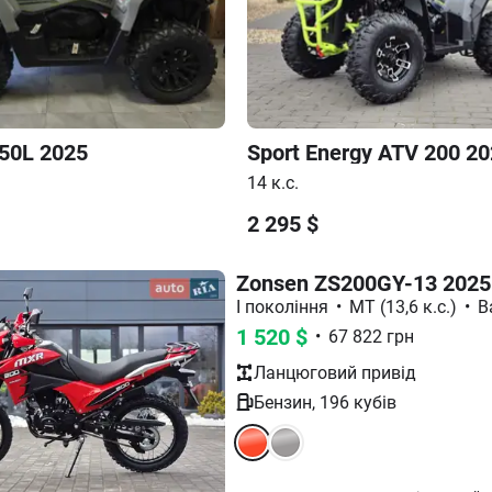
50L
2025
Sport Energy
ATV 200
20
)
14 к.с.
2 295
$
Zonsen ZS200GY-13 2025
I покоління
•
МТ (13,6 к.с.)
•
B
1 520
$
•
67 822
грн
Ланцюговий
привід
Бензин
,
196
кубів