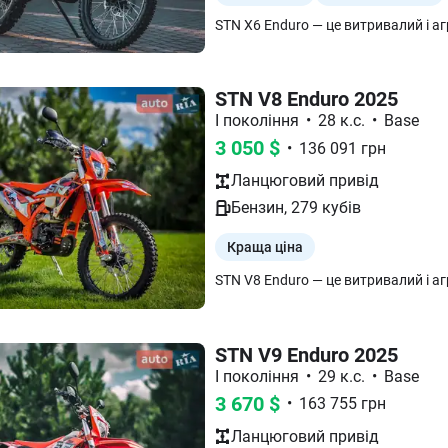
STN V8 Enduro 2025
І покоління
•
28 к.с.
•
Base
3 050
$
•
136 091
грн
Ланцюговий
привід
Бензин
,
279
кубів
Краща ціна
STN V9 Enduro 2025
І покоління
•
29 к.с.
•
Base
3 670
$
•
163 755
грн
Ланцюговий
привід