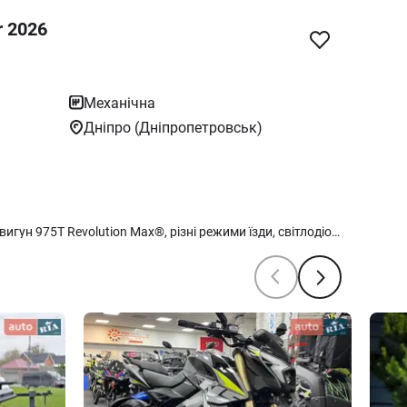
r 2026
Механічна
Дніпро (Дніпропетровськ)
Harley-Davidson Nightster - чорний двигун 975T Revolution Max®, різні режими їзди, світлодіодні світлові прилади й традиційний стиль Sportster доповнюють цей незрівнянно потужний мотоцикл, здатний долати будь-які шляхи. • Гарантія 2 роки без обмеження пробігу • Доступний в кредит 0,01% під річних в гривні та лізинг • При купівлі нового мотоциклу податки відсутні. •Обов'язкові платежі тільки за техпаспорт та номер • Доставка по Україні • Подарунок при придбанні та знижки по системі лояльності Офіційний Дилер мотоциклів Harley-Davidson в Україні - Harley-Davidson KYIV та Dnipro раді запропонувати вам нові мотоцикли за найвигіднішими спеціальними умовами - Найкращі ціни на нові мотоцикли 2024-2025 та новинки 2026-го модельного року - Європейська специфікація усіх мотоциклів Harley-Davidson - Гарантія 2 роки без обмеження пробігу - Офіційне сервісне обслуговування - Мотоцикли в наявності в салоні в Києві та Дніпрі - Короткі терміни поставки мотоциклів в разі відсутності моделі в салоні Ви можете придбати нові мотоцикли Harley-Davidson в салонах Harley-Davidson KYIV та Dnipro вже сьогодні.