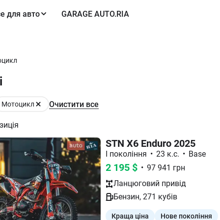
е для авто
GARAGE AUTO.RIA
оцикл
і
Очистити все
Мотоцикл
зиція
STN X6 Enduro 2025
І покоління
•
23 к.с.
•
Base
2 195
$
•
97 941
грн
Ланцюговий
привід
Бензин
,
271
кубів
Краща ціна
Нове покоління