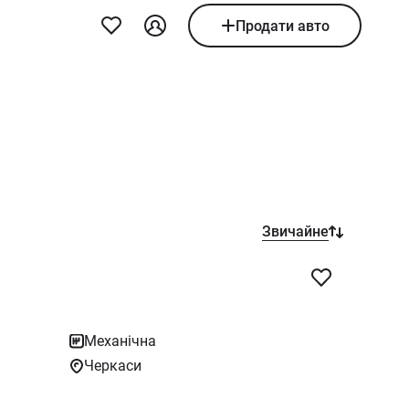
Продати авто
Звичайне
Механічна
Черкаси