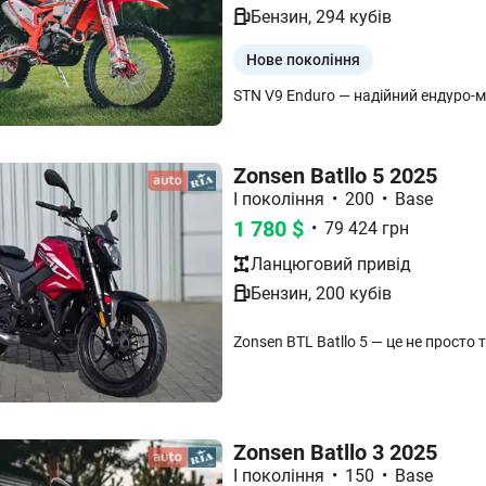
Бензин
,
294
кубів
Нове покоління
Zonsen Batllo 5 2025
I покоління
•
200
•
Base
1 780
$
•
79 424
грн
Ланцюговий
привід
Бензин
,
200
кубів
Zonsen Batllo 3 2025
I покоління
•
150
•
Base