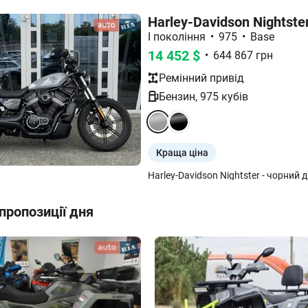
Harley-Davidson Nightste
I покоління
•
975
•
Base
14 452
$
•
644 867
грн
Ремінний
привід
Бензин
,
975
кубів
Краща ціна
пропозиції дня