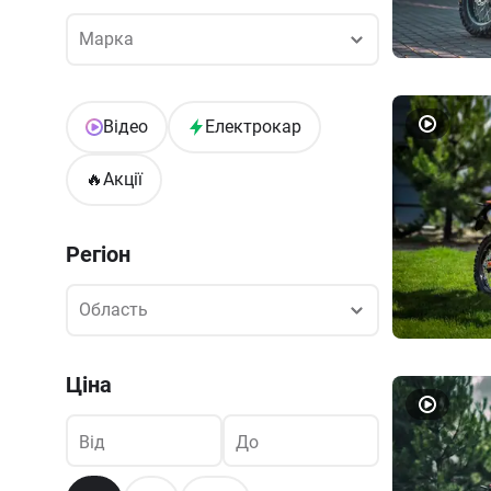
Марка
Марка
Відео
Електрокар
🔥
Акції
Регіон
Область
Область
Ціна
Від
До