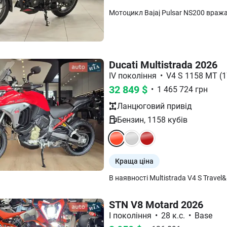
Ducati Multistrada 2026
IV покоління
•
V4 S 1158 MT (17
32 849
$
•
1 465 724
грн
Ланцюговий
привід
Бензин
,
1158
кубів
Краща ціна
STN V8 Motard 2026
І покоління
•
28 к.с.
•
Base