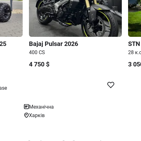
25
Bajaj
Pulsar
2026
STN
400 CS
28 к.с
4 750
$
3 05
ase
Механічна
Харків