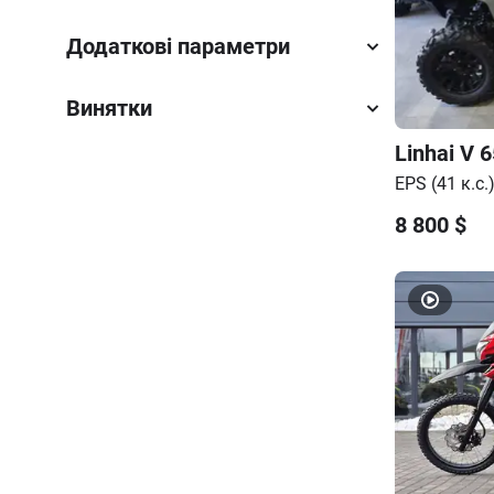
Додаткові параметри
Винятки
Linhai
V 6
EPS (41 к.с.
8 800
$