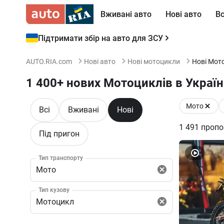
Вживані авто
Нові авто
Вс
Підтримати збір на авто для ЗСУ
AUTO.RIA.com
Нові авто
Нові мотоцикли
Нові Мот
1 400+ нових Мотоциклів в Україн
Мото
Всі
Вживані
Нові
1 491
пропо
Під пригон
Тип транспорту
Мото
Тип кузову
Мотоцикл