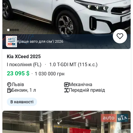
Краще авто для сімʼї 2026
Kia
XCeed
2025
І покоління (FL)
·
1.0 T-GDI MT (115 к.с.)
23 095
$
·
1 030 000
грн
Львів
Механічна
Бензин
,
1
л
Передній
привід
В наявності