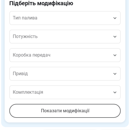
Підберіть модифікацію
Тип палива
Тип палива
Потужність
Потужність
Коробка передач
Коробка передач
Привід
Привід
Комплектація
Комплектація
Показати
модифікації