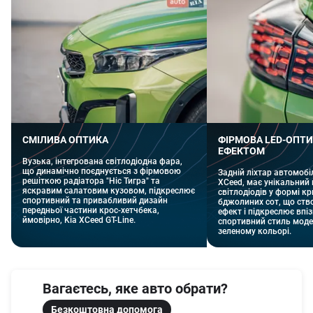
СМІЛИВА ОПТИКА
ФІРМОВА LED-ОПТИ
ЕФЕКТОМ
Вузька, інтегрована світлодіодна фара,
що динамічно поєднується з фірмовою
Задній ліхтар автомобіл
решіткою радіатора "Ніс Тигра" та
XCeed, має унікальний
яскравим салатовим кузовом, підкреслює
світлодіодів у формі кр
спортивний та привабливий дизайн
бджолиних сот, що ств
передньої частини крос-хетчбека,
ефект і підкреслює впі
ймовірно, Kia XCeed GT-Line.
спортивний стиль модел
зеленому кольорі.
Вагаєтесь, яке авто обрати?
Безкоштовна допомога