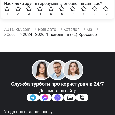
Наскільки зручні і зрозумілі ці оновлення для вас?
1
2
3
4
5
6
7
8
9
10
AUTO.RIA.com
Нові авто
Каталог
Kia
XCeed
2024 - 2026, 1 покоління (FL) Кросовер
Служба турботи
про користувачів 24/7
Допомога по сайту
Угода про надання послуг