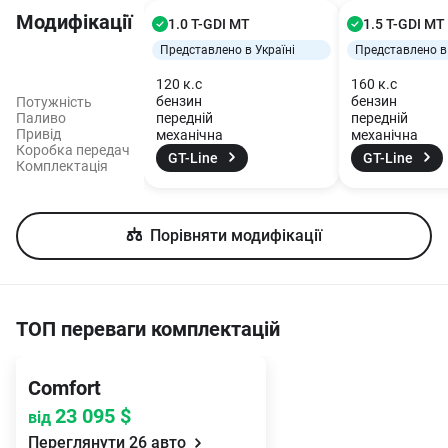
Модифікації
1.0 T-GDI MT
1.5 T-GDI MT
Представлено в Україні
Представлено в 
120
к.с
160
к.с
бензин
бензин
Потужність
Паливо
передній
передній
Привід
механічна
механічна
Коробка передач
GT-Line
GT-Line
Комплектація
Порівняти модифікації
ТОП переваги комплектацій
Comfort
23 095
$
від
Переглянути
26
авто