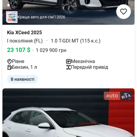
Краще авто для сімʼї 2026
Kia
XCeed
2025
І покоління (FL)
·
1.0 T-GDI MT (115 к.с.)
23 107
$
·
1 029 900
грн
Рівне
Механічна
Бензин
,
1
л
Передній
привід
В наявності