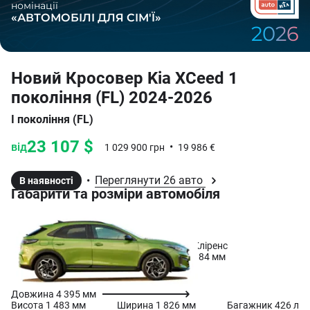
номінації
«АВТОМОБІЛІ ДЛЯ СІМ'Ї»
2026
Новий Кросовер Kia XCeed 1
покоління (FL) 2024-2026
І покоління (FL)
23 107 $
від
•
1 029 900 грн
19 986 €
Переглянути 26 авто
•
В наявності
Габарити та розміри автомобіля
Кліренс
184 мм
Довжина 4 395 мм
Висота
1 483 мм
Ширина
1 826 мм
Багажник
426 л