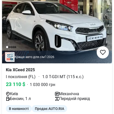
Краще авто для сімʼї 2026
Kia
XCeed
2025
І покоління (FL)
·
1.0 T-GDI MT (115 к.с.)
23 110
$
·
1 030 000
грн
Київ
Механічна
Бензин
,
1
л
Передній
привід
В наявності
Продає AUTO.RIA