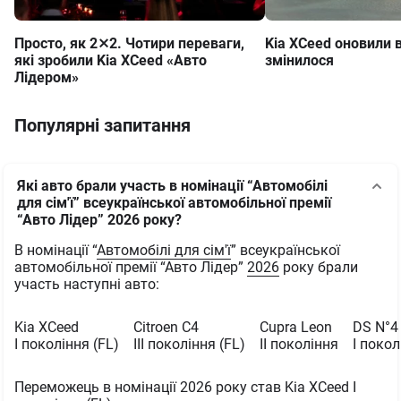
Просто, як 2⨯2. Чотири переваги,
Kia XCeed оновили 
які зробили Kia XCeed «Авто
змінилося
Лідером»
Популярні запитання
Які авто брали участь в номінації “Автомобілі
для сім'ї” всеукраїнської автомобільної премії
“Авто Лідер” 2026 року?
В номінації “
Автомобілі для сім'ї
” всеукраїнської
автомобільної премії “Авто Лідер”
2026
року брали
участь наступні авто:
Kia XCeed
Citroen C4
Cupra Leon
DS N°4
І покоління (FL)
III покоління (FL)
II покоління
I покол
Переможець в номінації 2026 року став Kia XCeed І