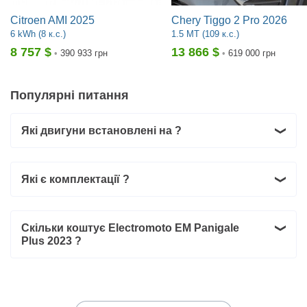
120
км
км
км
Комплектації:
Citroen AMI 2025
Chery Tiggo 2 Pro 2026
Electromoto
EM Panigale Plus
5000W
Base
Мотоцикл
6 kWh (8 к.с.)
1.5 MT (109 к.с.)
8 757 $
13 866 $
•
390 933 грн
•
619 000 грн
Комплектації:
Electromoto
Electromoto
EM Panigale Plus
EM Panigale Plus
3000W 280км
8000W 280км
Base
Base
Electromoto
EM Panigale Plus
3000W
Base
Мотоцикл
Мотоцикл
Мотоцикл
Популярні питання
Які двигуни встановлені на ?
Які є комплектації ?
Скільки коштує Electromoto EM Panigale
Plus 2023 ?