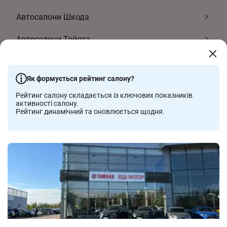
Автосалони Шкода
Автосалони Тойота
Автосалони Хюндай
Як формується рейтинг салону?
Автосалони Пежо
Рейтинг салону складається із ключових показників
активності салону.
Автосалони Фольксваген
Рейтинг динамічний та оновлюється щодня.
Автосалони Мітсубісі
Автосалони Рено
Автосалони Сітроен
Показати ще