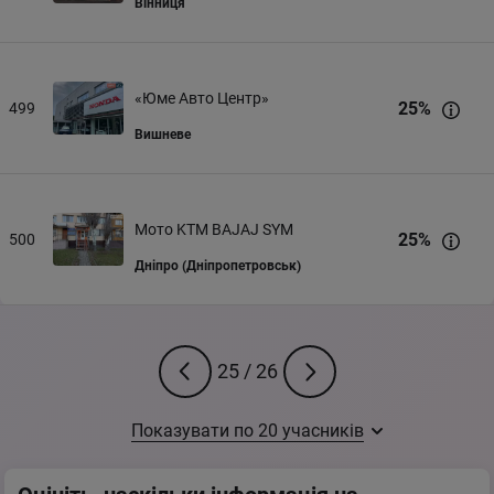
Вінниця
«Юме Авто Центр»
25
%
499
Вишневе
Мото KTM BAJAJ SYM
25
%
500
Дніпро (Дніпропетровськ)
25
/
26
Показувати по
20
учасників