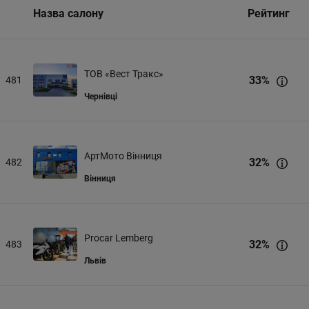
Назва салону
Рейтинг
ТОВ «Вест Тракс»
33
%
481
Чернівці
АртМото Вінниця
32
%
482
Вінниця
Procar Lemberg
32
%
483
Львів