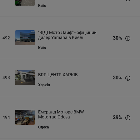
Київ
"ВІДІ Мото Лайф" - офіційний
дилер Yamaha в Києві
30
%
492
Київ
BRP ЦЕНТР ХАРКІВ
30
%
493
Харків
Емералд Моторс BMW
Motorrad Odesa
29
%
494
Одеса