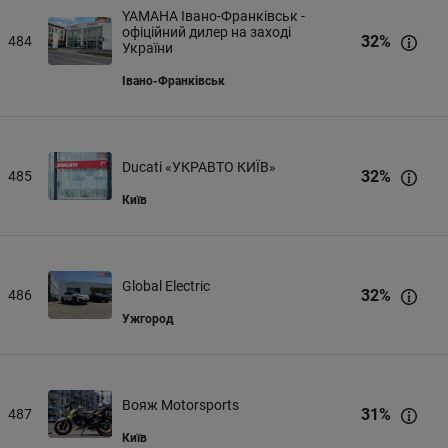
YAMAHA Івано-Франківськ -
офіційний дилер на заході
32
%
484
України
Івано-Франківськ
Ducati «УКРАВТО КИЇВ»
32
%
485
Київ
Global Electric
32
%
486
Ужгород
Вояж Motorsports
31
%
487
Київ