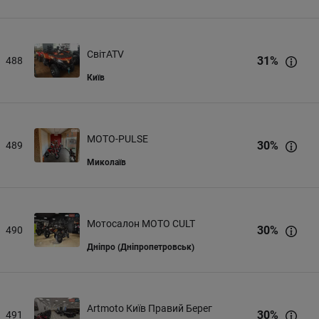
СвітATV
31
%
488
Київ
MOTO-PULSE
30
%
489
Миколаїв
Мотосалон MOTO CULT
30
%
490
Дніпро (Дніпропетровськ)
Artmoto Київ Правий Берег
30
%
491