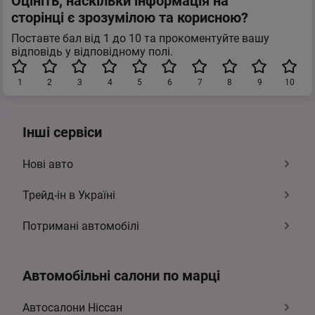
Оцініть, наскільки інформація на
сторінці є зрозумілою та корисною?
Поставте бал від 1 до 10 та прокоментуйте вашу
відповідь у відповідному полі.
1
2
3
4
5
6
7
8
9
10
Інші сервіси
Нові авто
Трейд-ін в Україні
Потримані автомобілі
Автомобільні салони по марці
Автосалони Ніссан