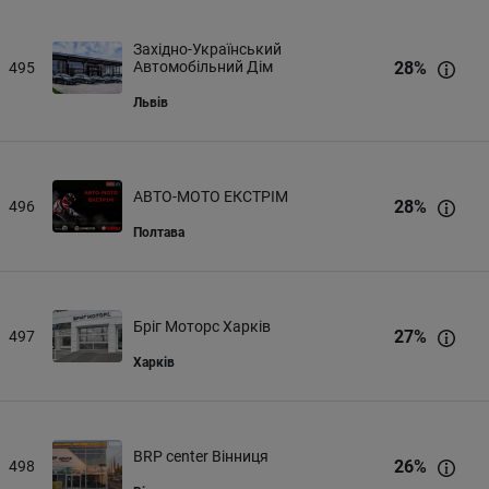
Західно-Український
Автомобільний Дім
28
%
495
Львів
АВТО-МОТО ЕКСТРІМ
28
%
496
Полтава
Бріг Моторс Харків
27
%
497
Харків
BRP center Вінниця
26
%
498