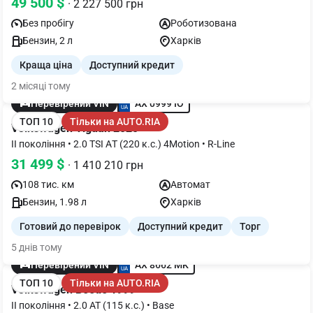
49 500 $
· 2 227 500 грн
Без пробігу
Роботизована
Бензин, 2 л
Харків
Краща ціна
Доступний кредит
2 місяці тому
AX 0999 IO
Перевірений VIN
ТОП 10
Тільки на AUTO.RIA
Volkswagen Tiguan 2020
II покоління • 2.0 TSI АT (220 к.с.) 4Мotion • R-Line
31 499 $
· 1 410 210 грн
108 тис. км
Автомат
Бензин, 1.98 л
Харків
Готовий до перевірок
Доступний кредит
Торг
5 днів тому
AX 8662 MK
Перевірений VIN
ТОП 10
Тільки на AUTO.RIA
Volkswagen Beetle 1999
II покоління • 2.0 AT (115 к.с.) • Base