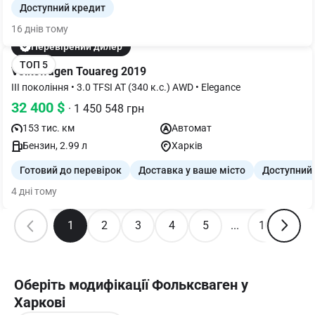
Доступний кредит
16 днів тому
Перевірений дилер
ТОП 5
Volkswagen Touareg 2019
III покоління • 3.0 TFSI AT (340 к.с.) AWD • Elegance
32 400 $
· 1 450 548 грн
153 тис. км
Автомат
Бензин, 2.99 л
Харків
Готовий до перевірок
Доставка у ваше місто
Доступний
4 дні тому
1
2
3
4
5
...
10
Оберіть модифікації Фольксваген у
Харкові