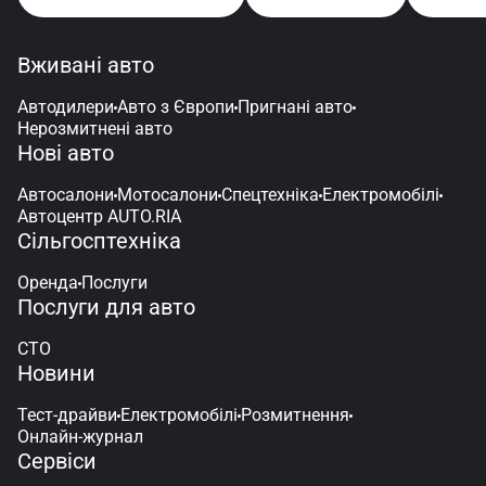
Вживані авто
Автодилери
Авто з Європи
Пригнані авто
Нерозмитнені авто
Нові авто
Автосалони
Мотосалони
Спецтехніка
Електромобілі
Автоцентр AUTO.RIA
Сільгосптехніка
Оренда
Послуги
Послуги для авто
СТО
Новини
Тест-драйви
Електромобілі
Розмитнення
Онлайн-журнал
Сервіси