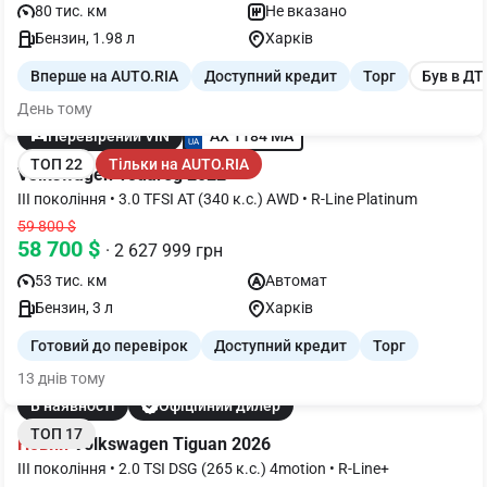
80 тис. км
Не вказано
Бензин, 1.98 л
Харків
Вперше на AUTO.RIA
Доступний кредит
Торг
Був в ДТ
День тому
AX 1184 MA
Перевірений VIN
ТОП 22
Тільки на AUTO.RIA
Volkswagen Touareg 2022
III покоління • 3.0 TFSI AT (340 к.с.) AWD • R-Line Platinum
59 800 $
58 700 $
· 2 627 999 грн
53 тис. км
Автомат
Бензин, 3 л
Харків
Готовий до перевірок
Доступний кредит
Торг
13 днів тому
В наявності
Офіційний дилер
ТОП 17
Новий
Volkswagen Tiguan 2026
III покоління • 2.0 TSI DSG (265 к.с.) 4motion • R-Line+