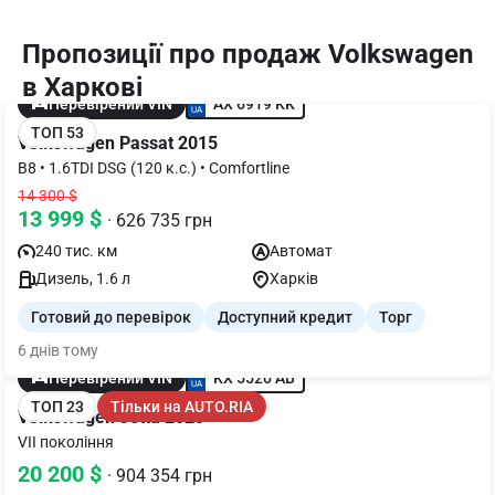
Пропозиції про продаж Volkswagen
в Харкові
AX 6919 KK
Перевірений VIN
ТОП 53
Volkswagen Passat 2015
B8 • 1.6TDI DSG (120 к.с.) • Comfortline
14 300 $
13 999 $
· 626 735 грн
240 тис. км
Автомат
Дизель, 1.6 л
Харків
Готовий до перевірок
Доступний кредит
Торг
6 днів тому
KX 5520 AB
Перевірений VIN
ТОП 23
Тільки на AUTO.RIA
Volkswagen Jetta 2020
VII покоління
20 200 $
· 904 354 грн