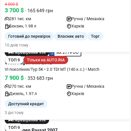
4 000 $
3 700 $
· 165 649 грн
281 тис. км
Ручна / Механіка
Бензин, 1.98 л
Харків
Готовий до перевірок
Власник авто
Торг
10 днів тому
AX 2779 OO
Перевірений VIN
ТОП 9
Тільки на AUTO.RIA
Volkswagen Golf 2012
VI покоління/Typ 5K • 2.0 TDI MT (140 к.с.) • Match
7 900 $
· 353 683 грн
270 тис. км
Ручна / Механіка
Дизель, 1.97 л
Харків
Доступний кредит
3 дні тому
Перевірений VIN
ТОП 9
Volkswagen Passat 2007