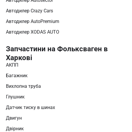
Автодилер Autosector
Автодилер Crazy Cars
Автодилер AutoPremium
Автодилер XODAS AUTO
Запчастини на Фольксваген в
Харкові
АКПП
Багажник
Вихлопна труба
Глушник
Датчик тиску в шинах
Двигун
Двірник