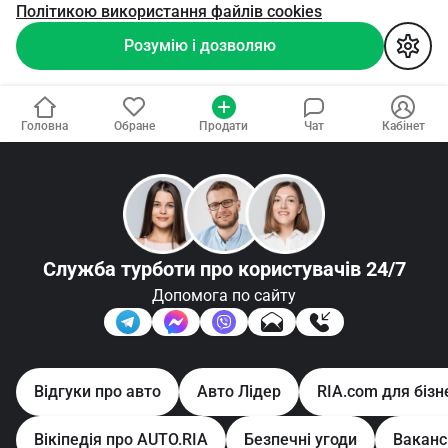
Політикою використання файлів cookies
Розумію і дозволяю
Головна
Обране
Продати
Чат
Кабінет
Служба турботи
про користувачів 24/7
Допомога по сайту
Відгуки про авто
Авто Лідер
RIA.com для бізн
Вікіпедія про AUTO.RIA
Безпечні угоди
Ваканс