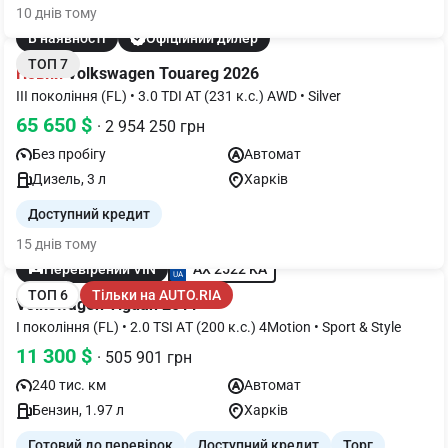
10 днів тому
В наявності
Офіційний дилер
ТОП 7
Новий
Volkswagen Touareg 2026
III покоління (FL) • 3.0 TDI AT (231 к.с.) AWD • Silver
65 650 $
· 2 954 250 грн
Без пробігу
Автомат
Дизель, 3 л
Харків
Доступний кредит
15 днів тому
AX 2522 KA
Перевірений VIN
ТОП 6
Тільки на AUTO.RIA
Volkswagen Tiguan 2011
I покоління (FL) • 2.0 TSI AТ (200 к.с.) 4Motion • Sport & Style
11 300 $
· 505 901 грн
240 тис. км
Автомат
Бензин, 1.97 л
Харків
Готовий до перевірок
Доступний кредит
Торг