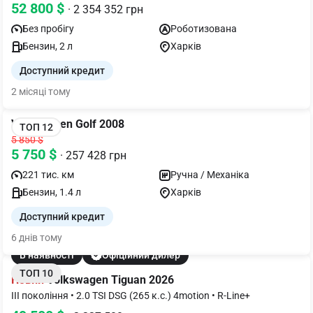
52 800 $
· 2 354 352 грн
Без пробігу
Роботизована
Бензин, 2 л
Харків
Доступний кредит
2 місяці тому
Volkswagen Golf 2008
ТОП 12
5 850 $
5 750 $
· 257 428 грн
221 тис. км
Ручна / Механіка
Бензин, 1.4 л
Харків
Доступний кредит
6 днів тому
В наявності
Офіційний дилер
ТОП 10
Новий
Volkswagen Tiguan 2026
III покоління • 2.0 TSI DSG (265 к.с.) 4motion • R-Line+