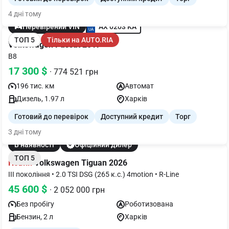
4 дні тому
AX 0203 KA
Перевірений VIN
ТОП 5
Тільки на AUTO.RIA
Volkswagen Passat 2017
B8
17 300 $
· 774 521 грн
196 тис. км
Автомат
Дизель, 1.97 л
Харків
Готовий до перевірок
Доступний кредит
Торг
3 дні тому
В наявності
Офіційний дилер
ТОП 5
Новий
Volkswagen Tiguan 2026
III покоління • 2.0 TSI DSG (265 к.с.) 4motion • R-Line
45 600 $
· 2 052 000 грн
Без пробігу
Роботизована
Бензин, 2 л
Харків