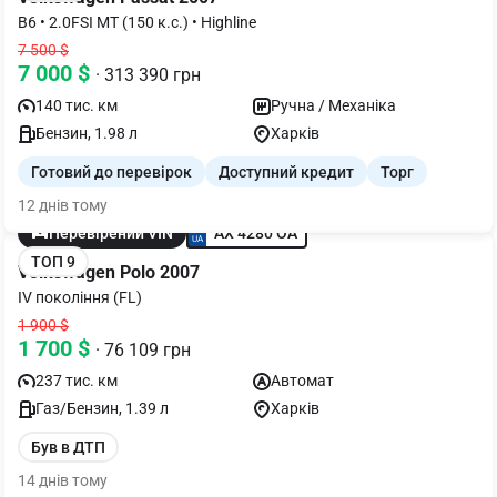
B6 • 2.0FSI MT (150 к.с.) • Highline
7 500 $
7 000 $
· 313 390 грн
140 тис. км
Ручна / Механіка
Бензин, 1.98 л
Харків
Готовий до перевірок
Доступний кредит
Торг
12 днів тому
AX 4280 OA
Перевірений VIN
ТОП 9
Volkswagen Polo 2007
IV покоління (FL)
1 900 $
1 700 $
· 76 109 грн
237 тис. км
Автомат
Газ/Бензин, 1.39 л
Харків
Був в ДТП
14 днів тому