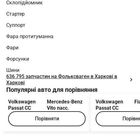
Склопідйомник
Стартер
Суппорт
Фара протитуманна
Фари
Форсунки
Шини
636 795 запчастин на Фольксваген в Харкові в
Харкові
Популярні авто для порівняння
Volkswagen
Mercedes-Benz
Volkswagen
Fi
Passat CC
Vito пасс.
Passat CC
Порівняти
Порівн