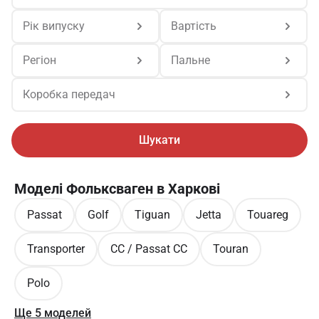
Рік випуску
Вартість
Регіон
Пальне
Коробка передач
Шукати
Моделі Фольксваген в Харкові
Passat
Golf
Tiguan
Jetta
Touareg
Transporter
CC / Passat CC
Touran
Polo
Ще 5 моделей