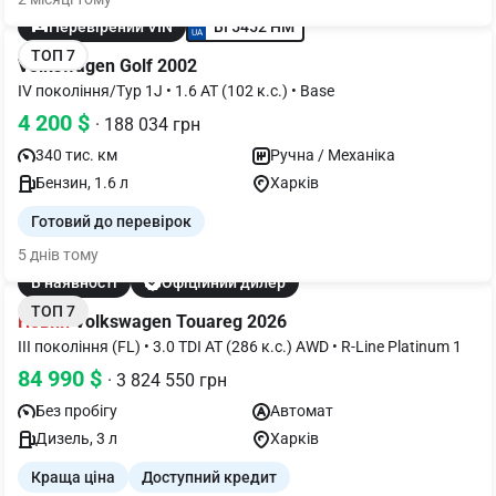
BI 5452 HM
Перевірений VIN
ТОП 7
Volkswagen Golf 2002
IV покоління/Typ 1J • 1.6 АТ (102 к.с.) • Base
4 200 $
· 188 034 грн
340 тис. км
Ручна / Механіка
Бензин, 1.6 л
Харків
Готовий до перевірок
5 днів тому
В наявності
Офіційний дилер
ТОП 7
Новий
Volkswagen Touareg 2026
III покоління (FL) • 3.0 TDI AT (286 к.с.) AWD • R-Line Platinum 1
84 990 $
· 3 824 550 грн
Без пробігу
Автомат
Дизель, 3 л
Харків
Краща ціна
Доступний кредит