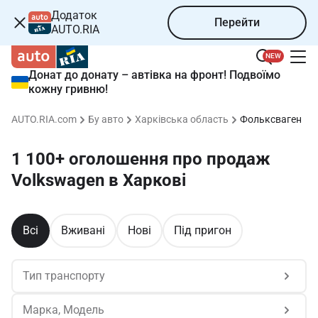
Додаток
Перейти
AUTO.RIA
NEW
Донат до донату – автівка на фронт! Подвоїмо
кожну гривню!
AUTO.RIA.com
Бу авто
Харківська область
Фольксваген
1 100+ оголошення про продаж 
Volkswagen в Харкові
Всі
Вживані
Нові
Під пригон
Тип транспорту
Марка, Модель