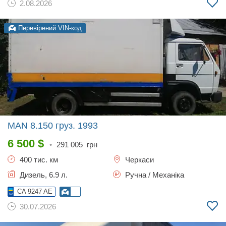
2.08.2026
Перевірений VIN-код
MAN 8.150 груз.
1993
6 500
$
•
291 005
грн
400 тис. км
Черкаси
Дизель, 6.9 л.
Ручна / Механіка
CA 9247 AE
30.07.2026