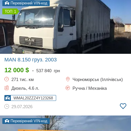
Перевірений VIN-код
1
MAN 8.150 груз.
2003
12 000
$
•
537 840
грн
271 тис. км
Чорноморськ (Іллічівськ)
Дизель, 4.6 л.
Ручна / Механіка
WMAL20ZZZ4Y123268
29.07.2026
Перевірений VIN-код