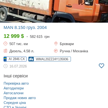
MAN 8.150 груз.
2004
12 999
$
•
582 615
грн
507 тис. км
Бровари
Дизель, 4.58 л.
Ручна / Механіка
AI 2846 CX
WMAL20ZZ24Y135936
16.07.2026
Інші сервіси
Перевірка авто
Автодилери
Автосалони
Продаж нових авто
Середня ціна
СТО в Україні