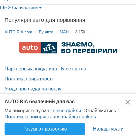
Ще 20 запчастини
Популярні авто для порівняння
AUTO.RIA.com
Бу авто
МАН
8.150
Партнерська ініціатива - Біле світло
Політика приватності
Угода про надання послуг
Допомога по сайту AUTO.RIA
AUTO.RIA безпечний для вас
Карта сайту
Ми використовуємо
cookie-файли
. Ознайомитись з
Політикою використання файлів cookies
Вакансії AUTO.RIA
Розумію і дозволяю
Налаштувати
Укр
Рус
© 2014-2026 RIA.com