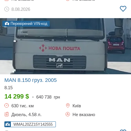
8.08.2026
Перевірений VIN-код
MAN 8.150 груз.
2005
8.15
14 299
$
•
640 738
грн
630 тис. км
Київ
Дизель, 4.58 л.
Не вказано
WMAL20ZZ15Y142555