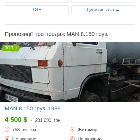
TGE
Дивитись всі →
Пропозиції про продаж MAN 8.150 груз.
1
MAN 8.150 груз.
1989
4 500
$
•
201 690
грн
758 тис. км
Житомир
Не вказано
Не вказано