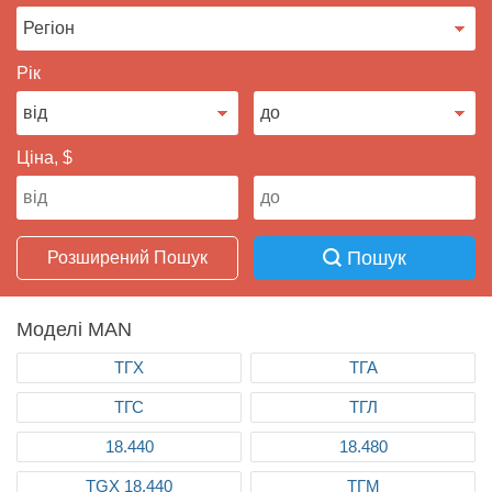
Продати авто
Рік
Ціна, $
Пошук
Розширений Пошук
Моделі MAN
ТГХ
ТГА
ТГС
ТГЛ
18.440
18.480
TGX 18.440
ТГМ