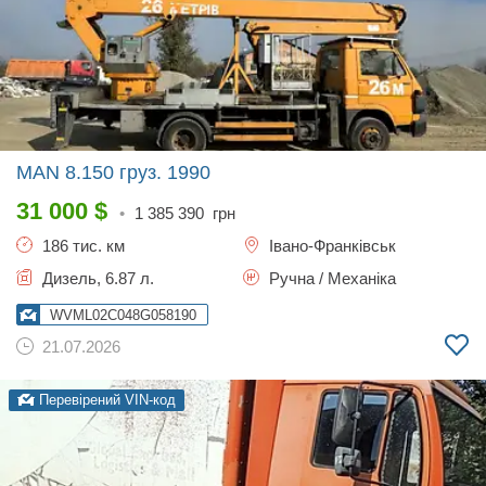
MAN 8.150 груз.
1990
31 000
$
•
1 385 390
грн
186 тис. км
Івано-Франківськ
Дизель, 6.87 л.
Ручна / Механіка
WVML02C048G058190
21.07.2026
Перевірений VIN-код