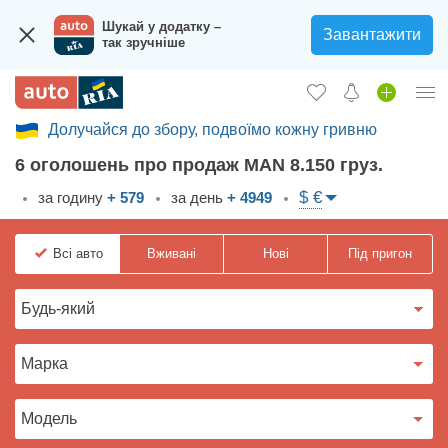
Шукай у додатку –
Завантажити
так зручніше
Долучайся до збору, подвоїмо кожну гривню
Увійти в кабінет
6 оголошень про продаж MAN 8.150 груз.
Збір на авто для ЗСУ
$ €
за годину
+ 579
за день
+ 4949
Вживані авто
Всі
авто
Вживані
Нові
Під пригон
Нові авто
Новини
Відгуки про авто
Все для авто
Завантажити додаток