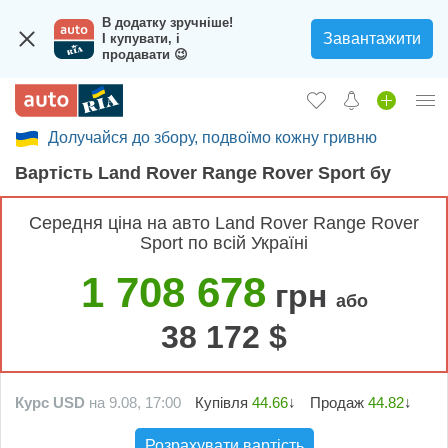
В додатку зручніше!
Завантажити
І купувати, і
продавати 😉
Долучайся до збору, подвоїмо кожну гривню
Увійти в кабінет
Вартість Land Rover Range Rover Sport бу
Збір на авто для ЗСУ
Середня ціна на авто Land Rover Range Rover
Вживані авто
Sport по всій Україні
Нові авто
1 708 678
грн
або
Новини
38 172 $
Відгуки про авто
Все для авто
Курс USD
на 9.08, 17:00
Купівля
44.66
↓
Продаж
44.82
↓
Завантажити додаток
Розрахувати вартість