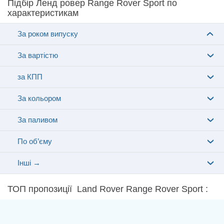
Підбір Ленд ровер Range Rover Sport по
характеристикам
За роком випуску
За вартістю
за КПП
За кольором
За паливом
По об’єму
Інші →
ТОП пропозиції Land Rover Range Rover Sport :