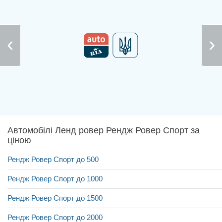
Автомобілі Ленд ровер Рендж Ровер Спорт за
ціною
Рендж Ровер Спорт до 500
Рендж Ровер Спорт до 1000
Рендж Ровер Спорт до 1500
Рендж Ровер Спорт до 2000