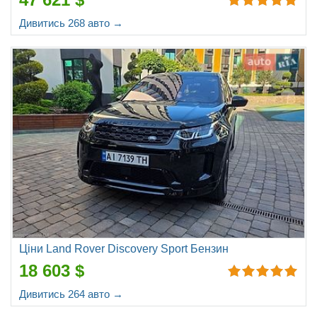
Дивитись 268 авто →
Ціни Land Rover Discovery Sport Бензин
18 603 $
Дивитись 264 авто →