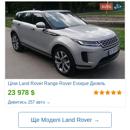
Ціни Land Rover Range Rover Evoque Дизель
23 978 $
Дивитись 257 авто →
Ще Моделі Land Rover →