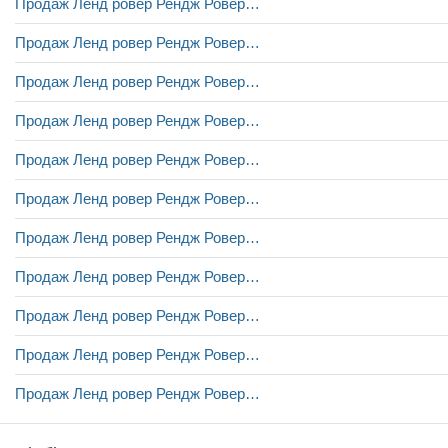
Продаж Ленд ровер Рендж Ровер Спорт у Івано-Франківську
Продаж Ленд ровер Рендж Ровер Спорт у Вінниці
Продаж Ленд ровер Рендж Ровер Спорт у Дніпрі
Продаж Ленд ровер Рендж Ровер Спорт у Житомирі
Продаж Ленд ровер Рендж Ровер Спорт у Києві
Продаж Ленд ровер Рендж Ровер Спорт у Львові
Продаж Ленд ровер Рендж Ровер Спорт у Одесі
Продаж Ленд ровер Рендж Ровер Спорт у Рівному
Продаж Ленд ровер Рендж Ровер Спорт у Тернополі
Продаж Ленд ровер Рендж Ровер Спорт у Харкові
Продаж Ленд ровер Рендж Ровер Спорт у Чернівцях