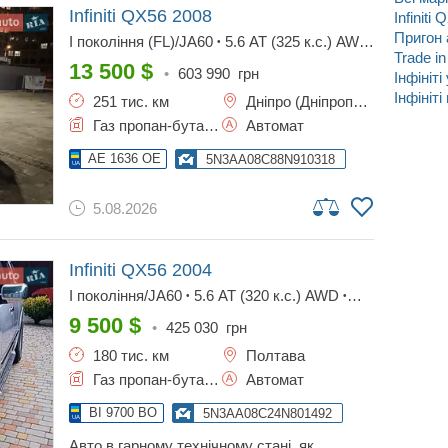
Infiniti QX56
2008
Infiniti
Пригон 
I покоління (FL)/JA60
5.6 AT (325 к.с.) AWD
•
Trade in
Premium
•
13 500
$
•
603 990
грн
Інфініті
Інфініті
251 тис. км
Дніпро (Дніпропетровськ)
Газ пропан-бутан / Бензин
Автомат
AE 1636 OE
5N3AA08C88N910318
5.08.2026
Infiniti QX56
2004
I покоління/JA60
5.6 AT (320 к.с.) AWD
•
•
Premium
9 500
$
•
425 030
грн
180 тис. км
Полтава
Газ пропан-бутан / Бензин, 5.6 л.
Автомат
BI 9700 BO
5N3AA08C24N801492
авто в гарному технічному стані, як