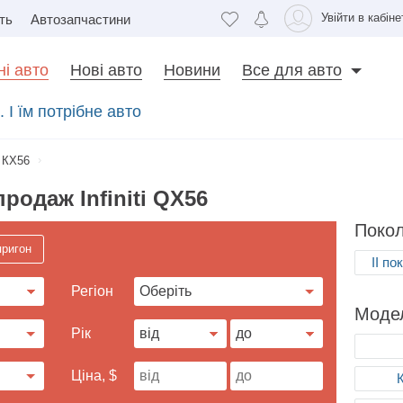
Увійти в кабіне
ть
Автозапчастини
і авто
Нові авто
Новини
Все для авто
 І їм потрібне авто
КХ56
родаж Infiniti QX56
Покол
пригон
II по
Регіон
Моделі
Рік
Ціна, $