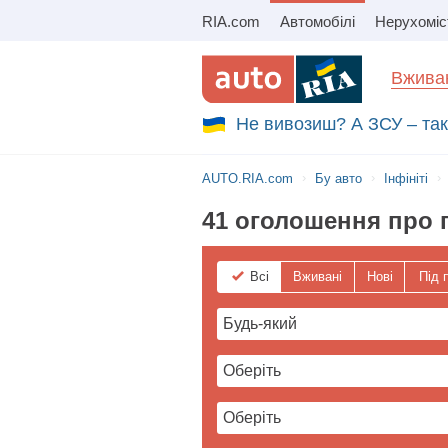
RIA.com
Автомобілі
Нерухоміс
Збір на авто для ЗСУ
Вживан
Не вивозиш? А ЗСУ – так.
AUTO.RIA.com
Бу авто
Інфініті
41 оголошення про п
Всі
Вживані
Нові
Під 