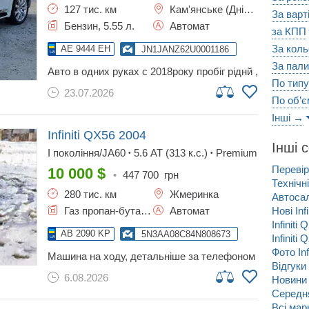
127 тис. км
Кам'янське (Дніпродзержинськ)
За варт
Бензин, 5.55 л.
Автомат
за КПП
За кол
AE 9444 EH
JN1JANZ62U0001186
За пал
авто в одних руках с 2018року пробіг ріднй ,
По типу
повна коплектація вкладень.не потребуе
23.07.2026
,авто у відміному стані.всі питання по
По об’є
телефону , машин своя .телладимир
Інші →
Infiniti QX56
2004
Інші 
I покоління/JA60
5.6 AT (313 к.с.)
Premium
•
•
Перевір
10 000
$
•
447 700
грн
Технічні
280 тис. км
Жмеринка
Автосало
Газ пропан-бутан / Бензин, 5.6 л.
Автомат
Нові Infi
Infiniti
AB 2090 KP
5N3AA08C84N808673
Infiniti
Фото Inf
машина на ходу, детальніше за телефоном
Відгуки 
(який вказаний у анкеті)
6.08.2026
Новини I
Середня 
Всі ма