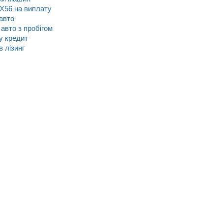
 QX56 на виплату
авто
 авто з пробігом
 у кредит
 в лізинг