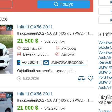
Пошук
QX56
Infiniti QX56
2011
II покоління/Z62
5.6 AT (405 к.с.) AWD
Hi-
З Inf
•
•
Tech
21 500
$
•
962 555
грн
Volkswa
Skoda O
212 тис. км
Ужгород
Volkswa
Бензин, 5.55 л.
Автомат
Audi A6
Renault
AO 8182 HT
JN8AZ2NC3B9300904
BMW X
офіційний автомобіль куплений в
BMW 5 
автосалоні в києві. без дтп і жодних
Ford Fo
5.08.2026
зауважень чудовий преміальний
BMW 3 
позашляховик відмінний автомобіль дуже
Audi A4
крутий і дорогий колір білий перламутр газ/
бензин без дтп повністю обслужений
Infiniti QX56
2011
Підбі
II покоління/Z62
5.6 AT (405 к.с.) AWD
Hi-
•
•
харак
Tech
21 000
$
•
942 270
грн
За роко