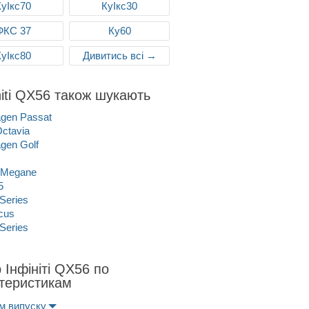
КуІкс70
КуІкс30
ФКС 37
Ку60
КуІкс80
Дивитись всі →
initi QX56 також шукають
gen Passat
ctavia
gen Golf
 Megane
5
Series
cus
Series
р Інфініті QX56 по
теристикам
м випуску