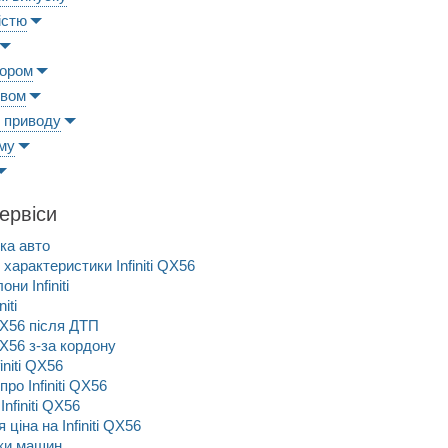
істю
ьором
ивом
 приводу
му
сервіси
ка авто
 характеристики Infiniti QX56
ни Infiniti
niti
 QX56 після ДТП
 QX56 з-за кордону
initi QX56
про Infiniti QX56
nfiniti QX56
ціна на Infiniti QX56
рки машин