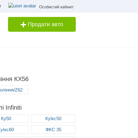
т
Особистий кабінет
Продати авто
іння КХ56
коління/Z62
 Infiniti
Ку50
КуІкс50
КуІкс60
ФКС 35