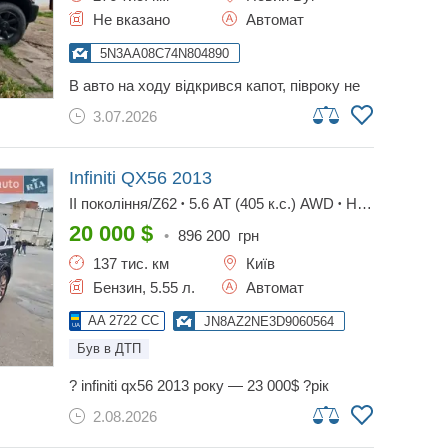
Не вказано
Автомат
5N3AA08C74N804890
в авто на ходу відкрився капот, півроку не
використовувався ,аккумулятору не має.
3.07.2026
торг присутній але не великий.обмін на
мікроавтобус пасажир бензин(не дизель).
Infiniti QX56
2013
II покоління/Z62
5.6 AT (405 к.с.) AWD
Hi-
•
•
Tech
20 000
$
•
896 200
грн
137 тис. км
Київ
Бензин, 5.55 л.
Автомат
AA 2722 CC
JN8AZ2NE3D9060564
Був в ДТП
? infiniti qx56 2013 року — 23 000$ ?рік
випуску: 2013 ?двигун: 5.6 бензин (v8, 405
2.08.2026
к.с.) ?коробка передач: автомат ?привід:
повний (awd) ?кузов: позашляховик (suv) ?