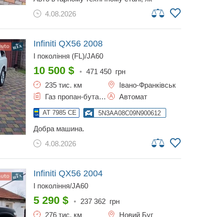
візуально так і технічно. четверте авто в
4.08.2026
сім'ї, виїзаже тільки на природу. потужний і
комфортний позашляховик преміум класу.
просторний салон на 7 місць. великий
багажник. автомобіль не новий, були вікові
Infiniti QX56
2008
сліди використання які якісно виправлені.
I покоління (FL)/JA60
технічно обслужений. коробка та двигун
працюють справно. тільки замінено
10 500
$
•
471 450
грн
мастило в двигуні, усі фільтри, новий акб.
235 тис. км
Івано-Франківськ
можливий обмін на гибридне авто.
телефонуйте, розповім. +********** толик
Газ пропан-бутан / Бензин
Автомат
AT 7985 CE
5N3AA08C09N900612
добра машина.
4.08.2026
Infiniti QX56
2004
I покоління/JA60
5 290
$
•
237 362
грн
276 тис. км
Новий Буг