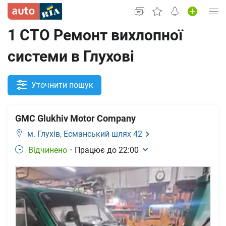
1 СТО Ремонт вихлопної
Увійти в кабінет
системи в Глухові
Вживані авто
Нові авто
Уточнити пошук
Новини
GMC Glukhiv Motor Company
Все для авто
м. Глухів,
Есманський шлях 42
Відчинено
•
Працює до
22:00