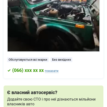
Обслуговуються всі марки
Без вихідних
(
066
) xxx xx xx
показати
Є власний автосервіс?
Додайте свою СТО і про неї дізнаються мільйони
власників авто