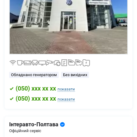
Обладнано генератором
Без вихідних
(
050
) xxx xx xx
показати
(
050
) xxx xx xx
показати
Інтеравто-Полтава
Офіційний сервіс