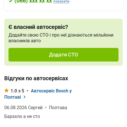
(
066
) xxx xx xx
показати
Є власний автосервіс?
Додайте свою СТО і про неї дізнаються мільйони
власників авто
Додати СТО
Відгуки по автосервісах
1.0 з 5
•
Автосервіс Bosch у
Полтаві
06.08.2026 Сергей
•
Полтава
Барахло а не сто