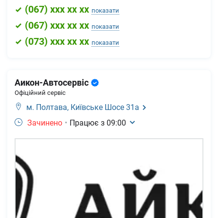
(
067
) xxx xx xx
показати
(
067
) xxx xx xx
показати
(
073
) xxx xx xx
показати
Аикон-Автосервіс
Офіційний сервіс
м. Полтава,
Київське Шосе 31а
Зачинено
•
Працює з
09:00