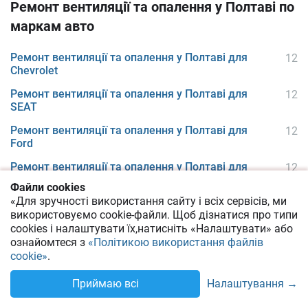
Ремонт вентиляції та опалення у Полтаві по
маркам авто
Ремонт вентиляції та опалення у Полтаві для
12
Chevrolet
Ремонт вентиляції та опалення у Полтаві для
12
SEAT
Ремонт вентиляції та опалення у Полтаві для
12
Ford
Ремонт вентиляції та опалення у Полтаві для
12
Skoda
Файли cookies
«Для зручності використання сайту і всіх сервісів, ми
Ремонт вентиляції та опалення у Полтаві для
12
використовуємо cookie-файли.
Щоб дізнатися про типи
Kia
cookies
і налаштувати їх,
натисніть «Налаштувати» або
Ремонт вентиляції та опалення у Полтаві для
12
ознайомтеся з
«Політикою використання файлів
Volkswagen
cookie»
.
Ремонт вентиляції та опалення у Полтаві для
11
Налаштування →
Приймаю всі
Audi