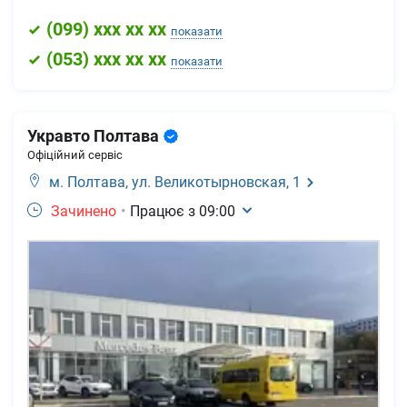
(
099
) xxx xx xx
показати
(
053
) xxx xx xx
показати
Укравто Полтава
Офіційний сервіс
м. Полтава,
ул. Великотырновская, 1
Зачинено
•
Працює з
09:00