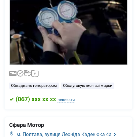
Обладнано генератором
Обслуговуються всі марки
(
067
) xxx xx xx
показати
Сфера Мотор
м. Полтава,
вулиця Леоніда Каденюка 4а