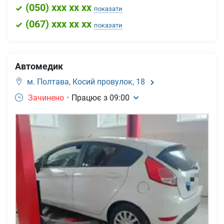
(
050
) xxx xx xx
показати
(
067
) xxx xx xx
показати
Автомедик
м. Полтава,
Косий провулок, 18
Зачинено
•
Працює з
09:00