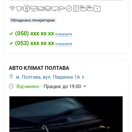
Обладнано генератором
(
050
) xxx xx xx
показати
(
053
) xxx xx xx
показати
АВТО КЛІМАТ ПОЛТАВА
м. Полтава,
вул. Південна 1А
Відчинено
•
Працює до
19:00