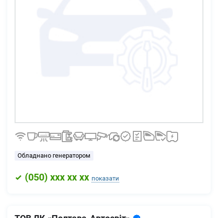
Обладнано генератором
(
050
) xxx xx xx
показати