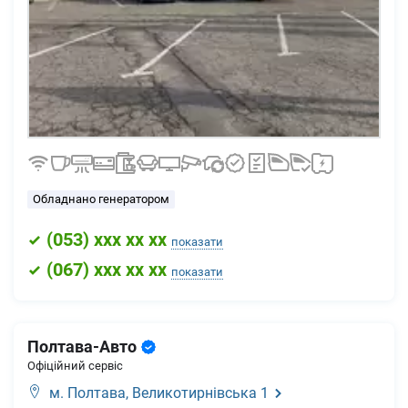
Обладнано генератором
(
053
) xxx xx xx
показати
(
067
) xxx xx xx
показати
Полтава-Авто
Офіційний сервіс
м. Полтава,
Великотирнівська 1