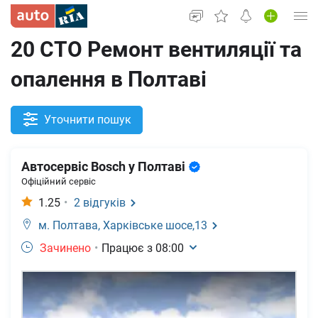
20 СТО Ремонт вентиляції та
Увійти в кабінет
опалення в Полтаві
Вживані авто
Нові авто
Уточнити пошук
Новини
Автосервіс Bosch у Полтаві
Все для авто
Офіційний сервіс
1.25
•
2
відгуків
м. Полтава,
Харківське шосе,13
Зачинено
•
Працює з
08:00