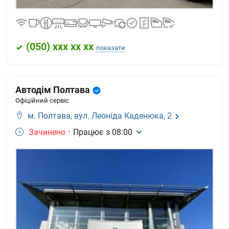
(
050
) xxx xx xx
показати
Автодім Полтава
Офіційний сервіс
м. Полтава,
вул. Леоніда Каденюка, 2
Зачинено
•
Працює з
08:00