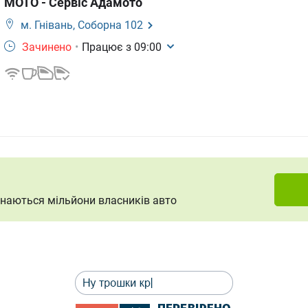
МОТО - Сервіс Адамото
м. Гнівань,
Соборна 102
Зачинено
•
Працює з
09:00
ізнаються мільйони власників авто