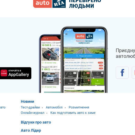
Приєдну
автолюб
Новини
вто
Тест-драйви
Автомобілі
Розмитнення
Онлайн-журнал
Как подготовить авто к зиме
Відгуки про авто
Авто Лідер