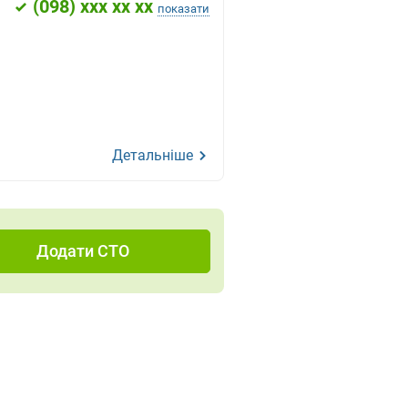
(
098
) xxx xx xx
показати
Детальніше
Додати СТО