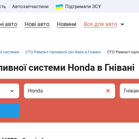
сть
Автозапчастини
Підтримати ЗСУ
і авто
Нові авто
Новини
Все для авто
ї системи
СТО Ремонт паливної системи в Гнівані
СТО Ремонт пали
ивної системи Honda в Гнівані
×