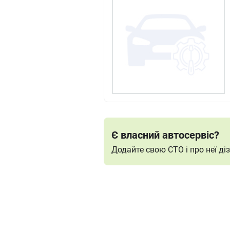
Є власний автосервіс?
Додайте свою СТО і про неї д