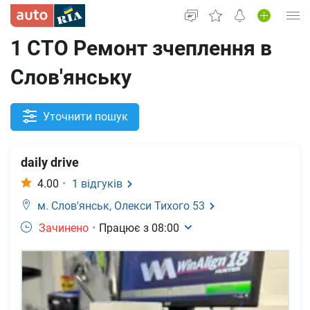
1 СТО Ремонт зчеплення в
Увійти в кабінет
Слов'янську
Вживані авто
Нові авто
Уточнити пошук
Новини
daily drive
Все для авто
4.00
•
1
відгуків
м. Слов'янськ,
Олекси Тихого 53
Зачинено
•
Працює з
08:00