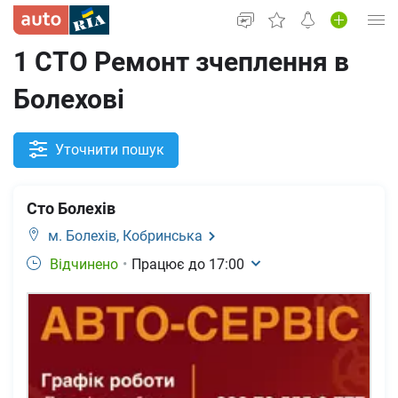
1 СТО Ремонт зчеплення в
Увійти в кабінет
Болехові
Вживані авто
Нові авто
Уточнити пошук
Новини
Сто Болехів
Все для авто
м. Болехів,
Кобринська
Відчинено
•
Працює до
17:00