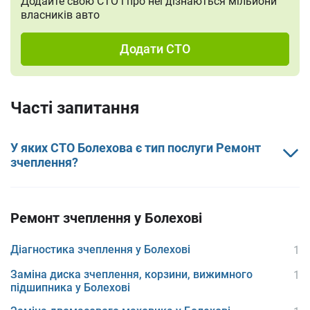
Додайте свою СТО і про неї дізнаються мільйони
власників авто
Додати СТО
Часті запитання
У яких СТО Болехова є тип послуги Ремонт
зчеплення?
Ремонт зчеплення у Болехові
Діагностика зчеплення у Болехові
1
Заміна диска зчеплення, корзини, вижимного
1
підшипника у Болехові