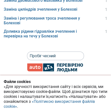
Заміна двомасового маховика у Болехові
1
Заміна циліндрів зчеплення у Болехові
1
Заміна і регулювання троса зчеплення у
1
Болехові
Доливка рідини гідравліки зчеплення і
1
перевірка на течу у Болехові
Файли cookies
«Для зручності використання сайту і всіх сервісів, ми
Політика приватності
використовуємо cookie-файли.
Щоб дізнатися про типи
cookies
і налаштувати їх,
натисніть «Налаштувати» або
Угода про надання онлайн-сервісів
ознайомтеся з
«Політикою використання файлів
cookie»
.
Допомога по сайту