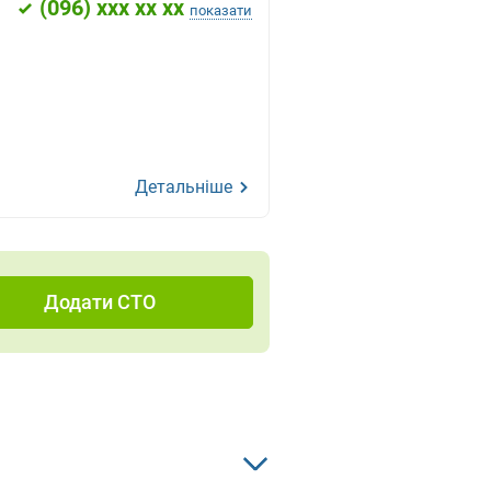
(
096
) xxx xx xx
показати
Детальніше
Додати СТО