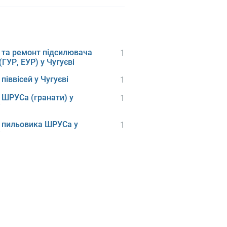
 та ремонт підсилювача
1
(ГУР, ЕУР) у Чугуєві
піввісей у Чугуєві
1
 ШРУСа (гранати) у
1
і
 пильовика ШРУСа у
1
і