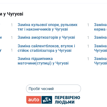
и у Чугуєві
у
Заміна кульової опори, рульових
Заміна
1
1
тяг і наконечників у Чугуєві
керма 
и
Заміна амортизаторів у Чугуєві
Заміна 
1
1
Заміна сайлентблоков, втулок і
Заміна
1
у
1
стійок стабілізатора у Чугуєві
Чугуєв
Заміна підшипника
Заміна
1
маточини(ступиці) у Чугуєві
Чугуєв