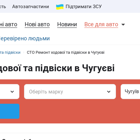
сть
Автозапчастини
Підтримати ЗСУ
і авто
Нові авто
Новини
Все для авто
 Перевірено людьми
та підвіски
СТО Ремонт ходової та підвіски в Чугуєві
ової та підвіски в Чугуєві