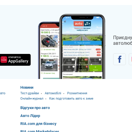
Приєдну
автолюб
Новини
вто
Тест-драйви
Автомобілі
Розмитнення
Онлайн-журнал
Как подготовить авто к зиме
Відгуки про авто
Авто Лідер
RIA.com для бізнесу
RIA.com Marketplaces