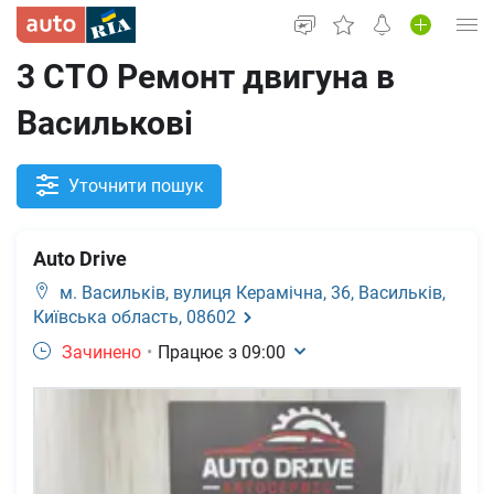
3 СТО Ремонт двигуна в
Увійти в кабінет
Василькові
Вживані авто
Нові авто
Уточнити пошук
Новини
Auto Drive
Все для авто
м. Васильків,
вулиця Керамічна, 36, Васильків,
Київська область, 08602
Зачинено
•
Працює з
09:00