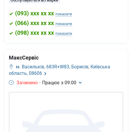
Обслуговуються всі марки
(
093
) xxx xx xx
показати
(
066
) xxx xx xx
показати
(
098
) xxx xx xx
показати
МаксСервіс
м. Васильків,
683R+W83, Борисів, Київська
область, 08606
Зачинено
•
Працює з
09:00