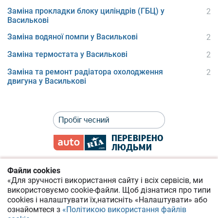
Заміна прокладки блоку циліндрів (ГБЦ) у
2
Василькові
Заміна водяної помпи у Василькові
2
Заміна термостата у Василькові
2
Заміна та ремонт радіатора охолодження
2
двигуна у Василькові
Файли cookies
«Для зручності використання сайту і всіх сервісів, ми
Політика приватності
використовуємо cookie-файли.
Щоб дізнатися про типи
cookies
і налаштувати їх,
натисніть «Налаштувати» або
Угода про надання онлайн-сервісів
ознайомтеся з
«Політикою використання файлів