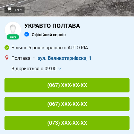
1
з
2
УКРАВТО ПОЛТАВА
Офіційний сервіс
Більше 5 років працює з AUTO.RIA
Полтава
•
вул. Великотирнівска, 1
Відкриється о 09:00
(067) XXX-XX-XX
(067) XXX-XX-XX
(073) XXX-XX-XX