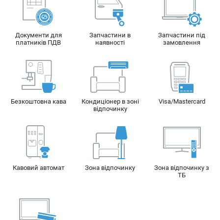
Заміна форсунок
Документи для
Запчастини в
Запчастини під
Заміна дросельної заслінки
платників ПДВ
наявності
замовлення
Безкоштовна кава
Кондиціонер в зоні
Visa/Mastercard
відпочинку
Кавовий автомат
Зона відпочинку
Зона відпочинку з
ТБ