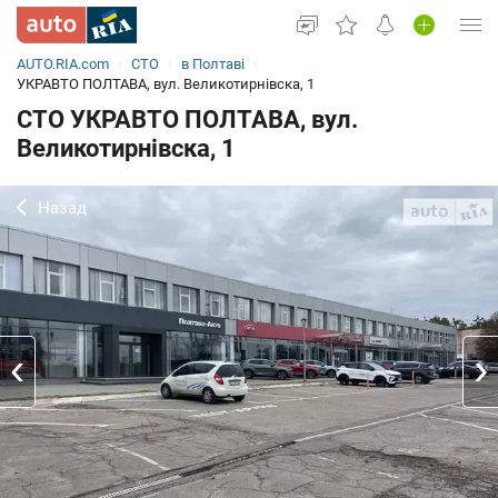
AUTO.RIA.com
СТО
в Полтаві
Увійти в кабінет
УКРАВТО ПОЛТАВА, вул. Великотирнівска, 1
СТО УКРАВТО ПОЛТАВА, вул.
Вживані авто
Великотирнівска, 1
Нові авто
Назад
Новини
Все для авто