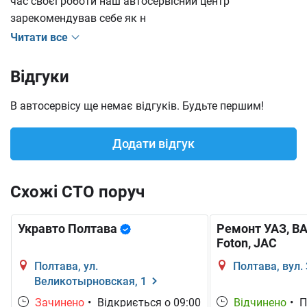
час своєї роботи наш автосервісний центр
зарекомендував себе як н
Читати все
Відгуки
В автосервісу ще немає відгуків. Будьте першим!
Додати відгук
Схожі СТО поруч
Укравто Полтава
Ремонт УАЗ, ВАЗ
Foton, JAC
Полтава, ул.
Полтава, вул.
Великотырновская, 1
Зачинено
•
Відкриється о 09:00
Відчинено
•
П