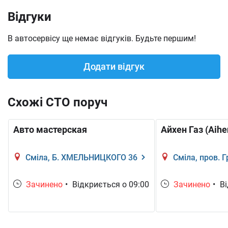
Відгуки
В автосервісу ще немає відгуків. Будьте першим!
Volkswagen
ВАЗ
ЗАЗ
Додати відгук
ГАЗ
Acura
GMC
Схожі СТО поруч
Авто мастерская
Айхен Газ (Aihe
Infiniti
Geely
Chery
Сміла, Б. ХМЕЛЬНИЦКОГО 36
Сміла, пров. 
JMC
Lada
Зачинено
•
Відкриється о 09:00
Зачинено
•
Ві