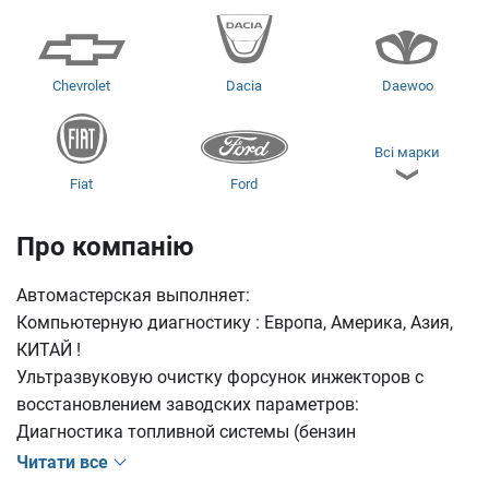
Chevrolet
Dacia
Daewoo
Всі марки
Fiat
Ford
Про компанію
Hyundai
Kia
Mazda
Автомастерская выполняет:
Компьютерную диагностику : Европа, Америка, Азия,
КИТАЙ !
Ультразвуковую очистку форсунок инжекторов с
Mitsubishi
Nissan
SEAT
восстановлением заводских параметров:
Диагностика топливной системы (бензин
Читати все
Skoda
SsangYong
Suzuki