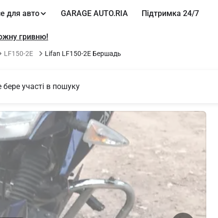
е для авто
GARAGE AUTO.RIA
Підтримка 24/7
кожну гривню!
Lifan LF150-2E Бершадь
LF150-2E
е бере участі в пошуку