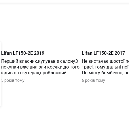
Item
Lifan LF150-2E 2019
Lifan LF150-2E 2017
1
of
Перший власник,купував з салонуЗ 
Не вистачає шостої пе
3
покупки вже вилізли косяки,до того 
трасі, тому дальні пої
їздив на скутерах,проблемний 
По місту бомбезно, ос
запуск,зранку тільки з 
світлофорах, мот рєзв
5 років тому
6 років тому
підсосом,пробл...
З...