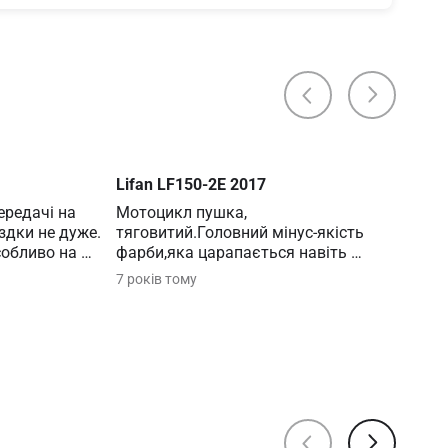
Lifan LF150-2E 2017
редачі на 
Мотоцикл пушка, 
здки не дуже. 
тяговитий.Головний мінус-якість 
обливо на 
фарби,яка царапається навіть 
ий, вьорткий. 
нігтем .З оригінальною вихлопною 
7 років тому
дуже тихо працює.Ціна ме...