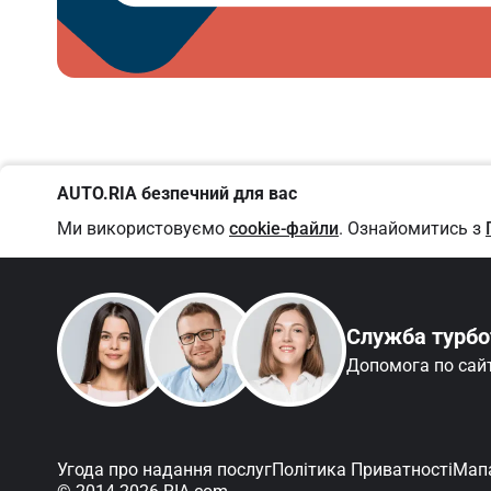
AUTO.RIA безпечний для вас
Ми використовуємо
cookie-файли
. Ознайомитись з
Служба турб
Допомога по сай
Угода про надання послуг
Політика Приватності
Мапа