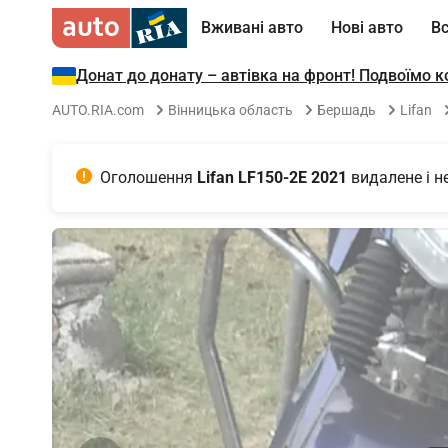
Вживані авто
Нові авто
Вс
Донат до донату – автівка на фронт! Подвоїмо 
AUTO.RIA.com
Вінницька область
Бершадь
Lifan
Оголошення
 Lifan LF150-2E 2021 
видалене і н
Item
1
of
12