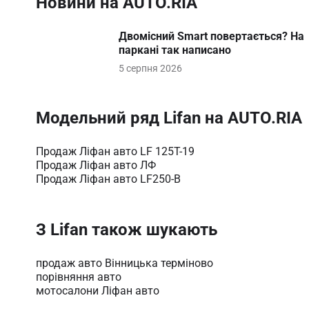
Новини на AUTO.RIA
Item
Двомісний Smart повертається? На 
1
паркані так написано
of
5 серпня 2026
4
Модельний ряд Lifan на AUTO.RIA
Продаж Ліфан авто LF 125T-19
Продаж Ліфан авто ЛФ
Продаж Ліфан авто LF250-B
З Lifan також шукають
продаж авто Вінницька терміново
порівняння авто
мотосалони Ліфан авто