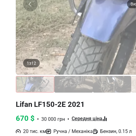
Ви
1
з
12
Item
1
Lifan LF150-2E 2021
of
12
670 $
Середня ціна
  •  
30 000 грн
  •  
20 тис. км
Ручна / Механіка
Бензин, 0.15 л