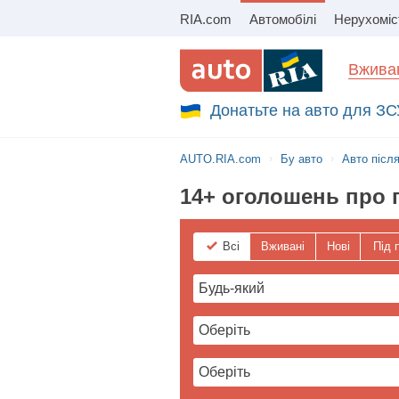
RIA.com
Автомобілі
Нерухоміс
Збір на авто для ЗСУ
Вживан
Донатьте на авто для ЗС
AUTO.RIA.com
Бу авто
Авто післ
14+ оголошень про 
Всі
Вживані
Нові
Під 