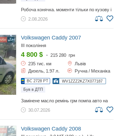
робоча конячка. моменти тільки по кузову і
подивитись кондиціонер (немає часу).
2.08.2026
1.9тди. масло не бере взагалі! їсть 7 у
змішаному. не вантажив. двигун у порядку.
миняв кпп рик тому. нова гума + запаска. за
ходовою стежив для себе, не економив,
Volkswagen Caddy
2007
замінив навіть ресори. документи в порядку.
III покоління
по салону нюансы і кузов, звідси i ціна. торг
біля капоту. перекупи і сторонні ресурси
4 800
$
•
215 280
грн
йдуть за кораблем
235 тис. км
Львів
Дизель, 1.97 л.
Ручна / Механіка
BC 2728 PT
WV1ZZZ2KZ7X077187
Був в ДТП
замінене масло ремінь грм помпа авто на
ходу!потрібна заміна передніх стійок та
30.07.2026
пружин!не працює 5 передача та ручнік!
Volkswagen Caddy
2008