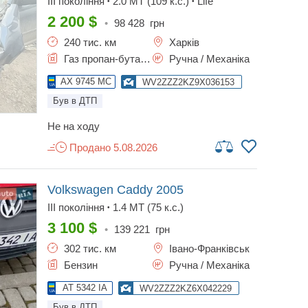
III покоління
2.0 MT (109 к.с.)
Life
•
•
2 200
$
•
98 428
грн
240 тис. км
Харків
Газ пропан-бутан / Бензин, 1.98 л.
Ручна / Механіка
AX 9745 MC
WV2ZZZ2KZ9X036153
Був в ДТП
не на ходу
Продано 5.08.2026
Volkswagen Caddy
2005
III покоління
1.4 MT (75 к.с.)
•
3 100
$
•
139 221
грн
302 тис. км
Івано-Франківськ
Бензин
Ручна / Механіка
AT 5342 IA
WV2ZZZ2KZ6X042229
Був в ДТП