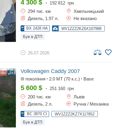
4 300
$
•
192 812
грн
294 тис. км
Хмельницький
Дизель, 1.97 л.
Не вказано
BX 2428 HA
WV1ZZZ2KZ6X107998
Був в ДТП
26.07.2026
Volkswagen Caddy
2007
III покоління
2.0 MT (70 к.с.)
Base
•
•
5 600
$
•
251 160
грн
200 тис. км
Львів
Дизель, 2 л.
Ручна / Механіка
BC 3870 CI
WV1ZZZ2KZ7X117852
Був в ДТП