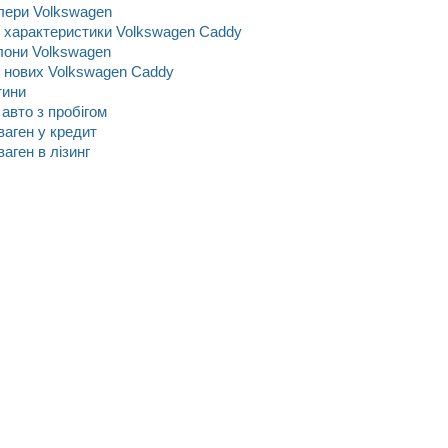
лери Volkswagen
і характеристики Volkswagen Caddy
лони Volkswagen
 нових Volkswagen Caddy
тини
 авто з пробігом
аген у кредит
аген в лізинг