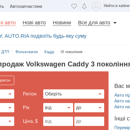
Увійти в кабіне
ть
Автозапчастини
і авто
Нові авто
Новини
Все для авто
У, AUTO.RIA подвоїть будь-яку суму
я ДТП
Фольксваген
Кадді
III покоління
продаж Volkswagen Caddy 3 поколінн
пригон
Вас м
Регіон
Авто пі
Авто на
Авто на
Рік
Інші 
Ціна, $
Перевір