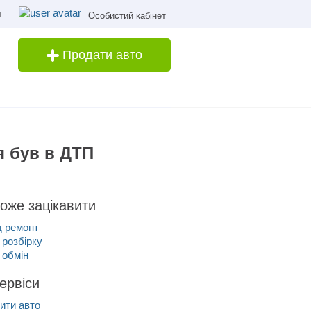
т
Особистий кабінет
Продати авто
я був в ДТП
оже зацікавити
д ремонт
 розбірку
 обмін
сервіси
ити авто