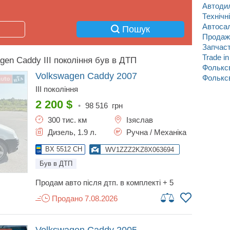
Автоди
Технічн
Автоса
Пошук
Продаж
Запчас
Trade in
gen Caddy III покоління був в ДТП
Фольксв
Volkswagen Caddy
2007
Фольксв
III покоління
2 200
$
•
98 516
грн
300 тис. км
Ізяслав
Дизель, 1.9 л.
Ручна / Механіка
BX 5512 CH
WV1ZZZ2KZ8X063694
Був в ДТП
продам авто після дтп. в комплекті + 5
коліс, як на останньому фото
Продано 7.08.2026