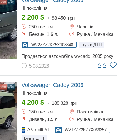
Volkswagen Caddy
2005
III покоління
2 200
$
•
98 450
грн
250 тис. км
Чернігів
Бензин, 1.6 л.
Ручна / Механіка
Був в ДТП
WV2ZZZ2KZ5X108848
продається автомобіль wvcaddi 2005 року
після дтп. тел.**********
5.08.2026
Volkswagen Caddy
2006
III покоління
4 200
$
•
188 328
грн
350 тис. км
Покотилівка
Дизель, 1.9 л.
Ручна / Механіка
AX 7588 ME
WV1ZZZ2KZ7X066357
Був в ДТП