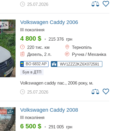
25.07.2026
Volkswagen Caddy
2006
III покоління
4 800
$
•
215 376
грн
220 тис. км
Тернопіль
Дизель, 2 л.
Ручна / Механіка
BO 6832 AP
WV1ZZZ2KZ6X072591
Був в ДТП
volkswagen caddy пас., 2006 року, м.
тернопіль
25.07.2026
Volkswagen Caddy
2008
III покоління
6 500
$
•
291 005
грн