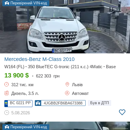
Перевірений VIN-код
Mercedes-Benz M-Class
2010
W164 (FL)
350 BlueTEC G-tronic (211 к.с.) 4Matic
Base
•
•
13 900
$
•
622 303
грн
312 тис. км
Львів
Дизель, 3.5 л.
Автомат
BC 0221 PP
Був в ДТП
4JGBB2FB6BA673388
5.08.2026
Перевірений VIN-код