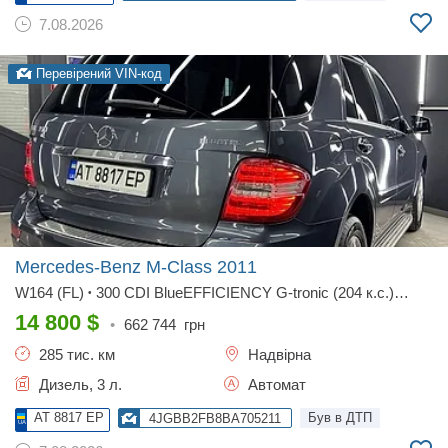
7.08.2026
Перевірений VIN-код
Mercedes-Benz M-Class
2011
W164 (FL)
300 CDI BlueEFFICIENCY G-tronic (204 к.с.)
•
4Matic
Base
•
14 800
$
•
662 744
грн
285 тис. км
Надвірна
Дизель, 3 л.
Автомат
AT 8817 EP
Був в ДТП
4JGBB2FB8BA705211