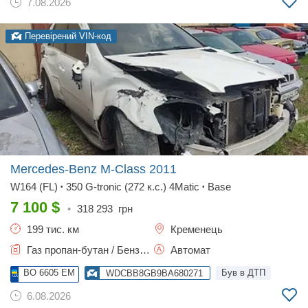
7.08.2026
Перевірений VIN-код
Mercedes-Benz M-Class
2011
W164 (FL)
350 G-tronic (272 к.с.) 4Matic
Base
•
•
7 100
$
•
318 293
грн
199 тис. км
Кременець
Газ пропан-бутан / Бензин, 3.5 л.
Автомат
BO 6605 EM
Був в ДТП
WDCBB8GB9BA680271
6.08.2026