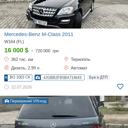
Mercedes-Benz M-Class
2011
W164 (FL)
16 000
$
•
720 000
грн
362 тис. км
Тернопіль
Дизель, 2.99 л.
Автомат
BO 1003 CK
Був в ДТП
4JGBB2FB5BA714643
22.07.2026
Перевірений VIN-код