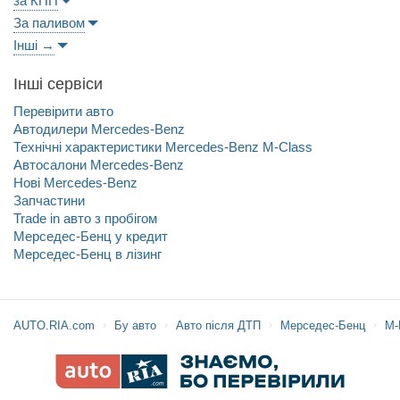
за КПП
За паливом
Інші →
Інші сервіси
Перевірити авто
Автодилери Mercedes-Benz
Технічні характеристики Mercedes-Benz M-Class
Автосалони Mercedes-Benz
Нові Mercedes-Benz
Запчастини
Trade in авто з пробігом
Мерседес-Бенц у кредит
Мерседес-Бенц в лізинг
AUTO.RIA.com
Бу авто
Авто після ДТП
Мерседес-Бенц
М-