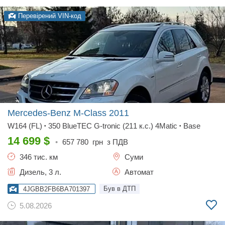
Перевірений VIN-код
Mercedes-Benz M-Class
2011
W164 (FL)
350 BlueTEC G-tronic (211 к.с.) 4Matic
Base
•
•
14 699
$
•
657 780
грн з ПДВ
346 тис. км
Суми
Дизель, 3 л.
Автомат
Був в ДТП
4JGBB2FB6BA701397
5.08.2026