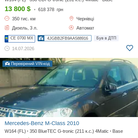
13 800
$
•
618 378
грн
350 тис. км
Чернівці
Дизель, 3 л.
Автомат
CE 0700 MX
Був в ДТП
4JGBB2FB9AA588916
14.07.2026
Перевірений VIN-код
Mercedes-Benz M-Class
2010
W164 (FL)
350 BlueTEC G-tronic (211 к.с.) 4Matic
Base
•
•