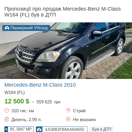
Пропозиції про продаж Mercedes-Benz M-Class
W164 (FL) був в ДТП
Перевірений VIN-код
Mercedes-Benz M-Class
2010
W164 (FL)
12 500
$
•
559 625
грн
310 тис. км
Стрий
Дизель, 2.99 л.
Не вказано
BC 5847 MP
Був в ДТП
4JGBB2FB8AA604555