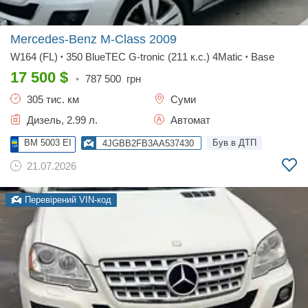
Mercedes-Benz M-Class
2009
W164 (FL)
350 BlueTEC G-tronic (211 к.с.) 4Matic
Base
•
•
17 500
$
•
787 500
грн
305 тис. км
Суми
Дизель, 2.99 л.
Автомат
BM 5003 EI
Був в ДТП
4JGBB2FB3AA537430
21.07.2026
Перевірений VIN-код