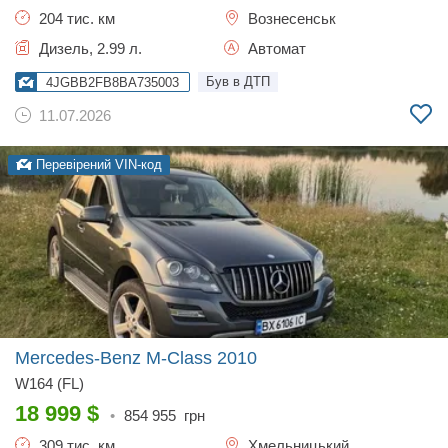
204 тис. км
Вознесенськ
Дизель, 2.99 л.
Автомат
Був в ДТП
4JGBB2FB8BA735003
11.07.2026
Перевірений VIN-код
Mercedes-Benz M-Class
2010
W164 (FL)
18 999
$
•
854 955
грн
309 тис. км
Хмельницький