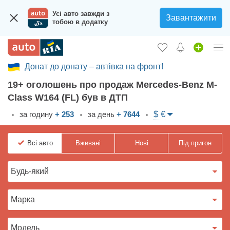
Усі авто завжди з
Завантажити
тобою в додатку
Донат до донату – автівка на фронт!
Увійти в кабінет
19+ оголошень про продаж Mercedes-Benz M-
Збір на авто для ЗСУ
Class W164 (FL) був в ДТП
Вживані авто
$ €
за годину
+ 253
за день
+ 7644
Нові авто
Всі
авто
Вживані
Нові
Під пригон
Новини
Відгуки про авто
Все для авто
Завантажити додаток