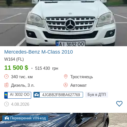
Mercedes-Benz M-Class
2010
W164 (FL)
11 500
$
•
515 430
грн
340 тис. км
Тростянець
Дизель, 3 л.
Автомат
AI 3032 OO
Був в ДТП
4JGBB2FB8BA627769
4.08.2026
Перевірений VIN-код