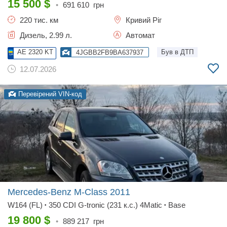
15 500
$
•
691 610
грн
220 тис. км
Кривий Ріг
Дизель, 2.99 л.
Автомат
AE 2320 KT
Був в ДТП
4JGBB2FB9BA637937
12.07.2026
Перевірений VIN-код
Mercedes-Benz M-Class
2011
W164 (FL)
350 CDI G-tronic (231 к.с.) 4Matic
Base
•
•
19 800
$
•
889 217
грн