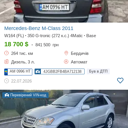
Mercedes-Benz M-Class
2011
W164 (FL)
350 G-tronic (272 к.с.) 4Matic
Base
•
•
18 700
$
•
841 500
грн
264 тис. км
Бердичів
Дизель, 3 л.
Автомат
AM 0996 HT
Був в ДТП
4JGBB2FB4BA712138
22.07.2026
Перевірений VIN-код