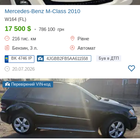
Mercedes-Benz M-Class
2010
W164 (FL)
17 500
$
•
786 100
грн
216 тис. км
Рівне
Бензин, 3 л.
Автомат
BK 4746 IP
Був в ДТП
4JGBB2FB5AA611558
20.07.2026
Перевірений VIN-код