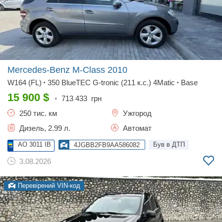
Mercedes-Benz M-Class
2010
W164 (FL)
350 BlueTEC G-tronic (211 к.с.) 4Matic
Base
•
•
15 900
$
•
713 433
грн
250 тис. км
Ужгород
Дизель, 2.99 л.
Автомат
AO 3011 IB
Був в ДТП
4JGBB2FB9AA586082
3.08.2026
Перевірений VIN-код