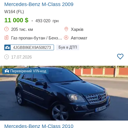
Mercedes-Benz M-Class
2009
W164 (FL)
11 000
$
•
493 020
грн
205 тис. км
Харків
Газ пропан-бутан / Бензин, 3.5 л.
Автомат
Був в ДТП
4JGBB86EX9A508273
17.07.2026
Перевірений VIN-код
Mercedes-Benz M-Class
2010