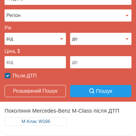
Продати авто
Рік
Ціна, $
Після ДТП
Пошук
Розширений Пошук
Покоління Mercedes-Benz M-Class після ДТП
М-Клас W166