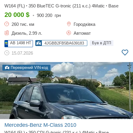
W164 (FL)
350 BlueTEC G-tronic (211 к.с.) 4Matic
Base
•
•
20 000
$
•
900 200
грн
260 тис. км
Городківка
Дизель, 2.99 л.
Автомат
AB 1498 HT
Був в ДТП
4JGBB2FB5BA639183
15.07.2026
Перевірений VIN-код
Mercedes-Benz M-Class
2010
W164 (FL)
350 CDI G-tronic (231 к.с.) 4Matic
Base
•
•