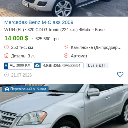
Mercedes-Benz M-Class
2009
W164 (FL)
320 CDI G-tronic (224 к.с.) 4Matic
Base
•
•
14 000
$
•
625 660
грн
250 тис. км
Кам'янське (Дніпродзержинськ)
Дизель, 3 л.
Автомат
AE 3899 KX
Був в ДТП
4JGBB25E49A522894
21.07.2026
Перевірений VIN-код