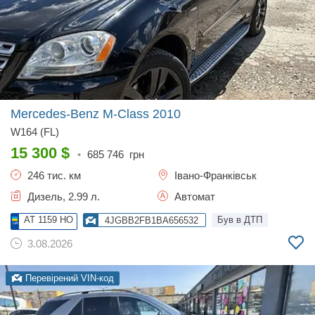
Mercedes-Benz M-Class
2010
W164 (FL)
15 300
$
•
685 746
грн
246 тис. км
Івано-Франківськ
Дизель, 2.99 л.
Автомат
AT 1159 HO
Був в ДТП
4JGBB2FB1BA656532
3.08.2026
Перевірений VIN-код