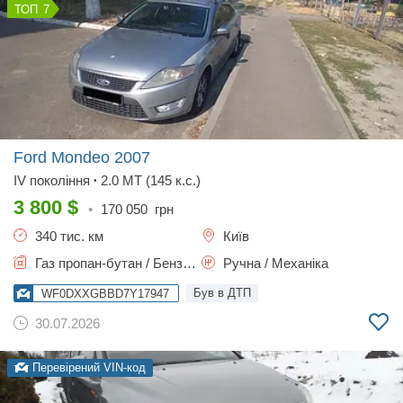
7
Ford Mondeo
2007
IV покоління
2.0 MT (145 к.с.)
•
3 800
$
•
170 050
грн
340 тис. км
Київ
Газ пропан-бутан / Бензин, 2 л.
Ручна / Механіка
Був в ДТП
WF0DXXGBBD7Y17947
30.07.2026
Перевірений VIN-код