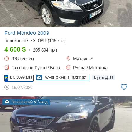
Ford Mondeo
2009
IV покоління
2.0 MT (145 к.с.)
•
4 600
$
•
205 804
грн
378 тис. км
Мукачево
Газ пропан-бутан / Бензин, 2 л.
Ручна / Механіка
BC 3099 MH
Був в ДТП
WF0EXXGBBE9J31162
16.07.2026
Перевірений VIN-код