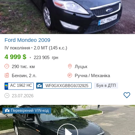
Ford Mondeo
2009
IV покоління
2.0 MT (145 к.с.)
•
4 999
$
•
223 905
грн
290 тис. км
Луцьк
Бензин, 2 л.
Ручна / Механіка
AC 1962 HC
Був в ДТП
WF0GXXGBBG9J32925
23.07.2026
Перевірений VIN-код