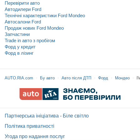
Перевірити авто
Автодилери Ford
Технічні характеристики Ford Mondeo
Автосалони Ford
Продаж нових Ford Mondeo
Запчастини
Trade in авто з пробігом
Форд у кредит
Форд в лізинг
AUTO.RIA.com
Бу авто
Авто після ДТП
Форд
Мондео
I
Партнерська ініціатива - Біле світло
Політика приватності
Угода про надання послуг