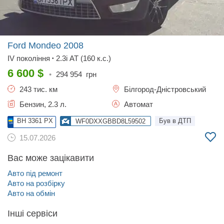
Ford Mondeo
2008
IV покоління
2.3i AT (160 к.с.)
•
6 600
$
•
294 954
грн
243 тис. км
Білгород-Дністровський
Бензин, 2.3 л.
Автомат
BH 3361 PX
Був в ДТП
WF0DXXGBBD8L59502
15.07.2026
Вас може зацікавити
Авто під ремонт
Авто на розбірку
Авто на обмін
Інші сервіси