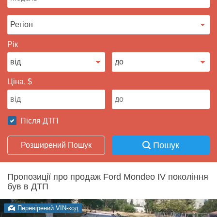
Продати авто
Рік
Ціна, $
Після ДТП
Пошук
Розширений Пошук
Пропозиції про продаж Ford Mondeo IV покоління
був в ДТП
Перевірений VIN-код