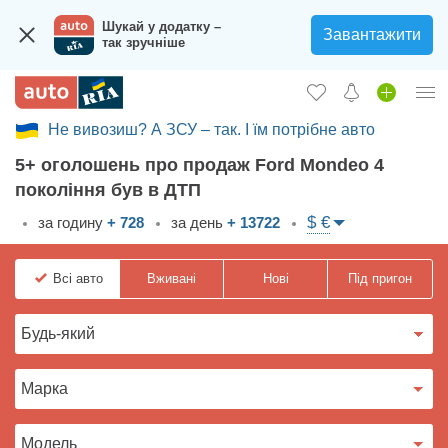
Шукай у додатку –
Завантажити
так зручніше
Не вивозиш? А ЗСУ – так. І їм потрібне авто
Увійти в кабінет
5+ оголошень про продаж Ford Mondeo 4
Збір на авто для ЗСУ
покоління був в ДТП
Вживані авто
$ €
за годину
+ 728
за день
+ 13722
Нові авто
Всі
авто
Вживані
Нові
Під пригон
Новини
Відгуки про авто
Все для авто
Завантажити додаток