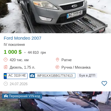
Ford Mondeo
2007
IV покоління
1 000
$
•
44 810
грн
420 тис. км
Ратне
Дизель, 1.75 л.
Ручна / Механіка
AC 3119 HE
Був в ДТП
WF0GXXGBBG7T67413
24.07.2026
Перевірений VIN-код