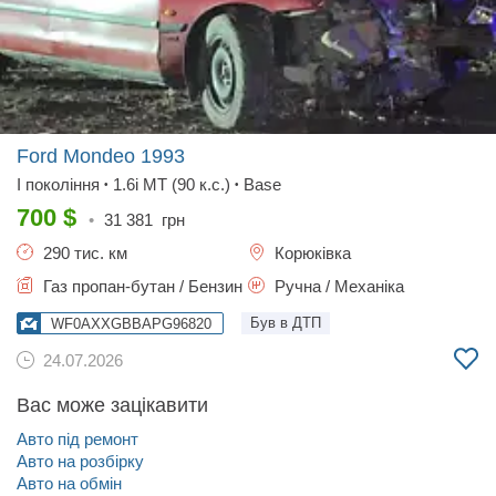
Ford Mondeo
1993
I покоління
1.6i MT (90 к.с.)
Base
•
•
700
$
•
31 381
грн
290 тис. км
Корюківка
Газ пропан-бутан / Бензин
Ручна / Механіка
Був в ДТП
WF0AXXGBBAPG96820
24.07.2026
Вас може зацікавити
Авто під ремонт
Авто на розбірку
Авто на обмін