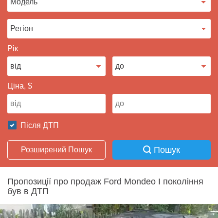
Продати авто
Рік
Ціна, $
Після ДТП
Пошук
Розширений Пошук
Пропозиції про продаж Ford Mondeo I покоління
був в ДТП