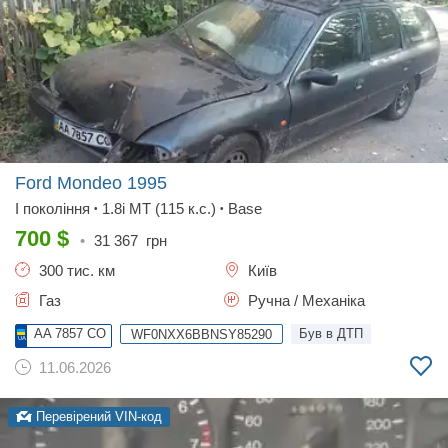
Ford Mondeo
1995
I покоління
1.8i MT (115 к.с.)
Base
•
•
700
$
•
31 367
грн
300 тис. км
Київ
Газ
Ручна / Механіка
AA 7857 CO
Був в ДТП
WF0NXX6BBNSY85290
11.06.2026
Перевірений VIN-код