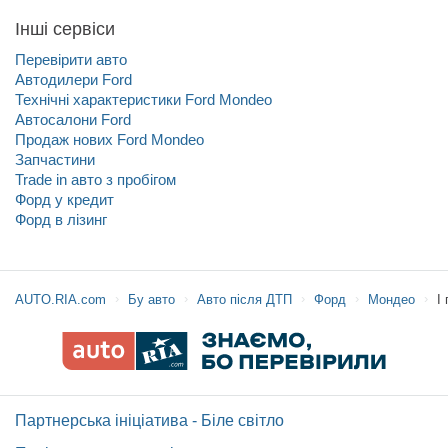
Інші сервіси
Перевірити авто
Автодилери Ford
Технічні характеристики Ford Mondeo
Автосалони Ford
Продаж нових Ford Mondeo
Запчастини
Trade in авто з пробігом
Форд у кредит
Форд в лізинг
AUTO.RIA.com
Бу авто
Авто після ДТП
Форд
Мондео
I
Партнерська ініціатива - Біле світло