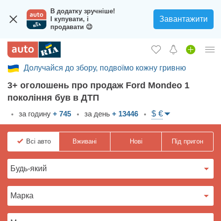
В додатку зручніше!
Завантажити
І купувати, і
продавати 😉
Долучайся до збору, подвоїмо кожну гривню
Увійти в кабінет
3+ оголошень про продаж Ford Mondeo 1
Збір на авто для ЗСУ
покоління був в ДТП
Вживані авто
$ €
за годину
+ 745
за день
+ 13446
Нові авто
Всі
авто
Вживані
Нові
Під пригон
Новини
Відгуки про авто
Все для авто
Завантажити додаток