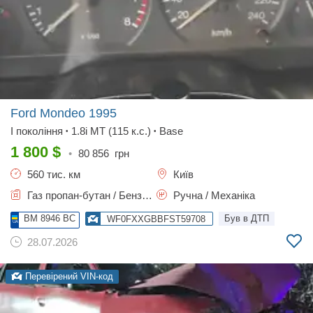
Ford Mondeo
1995
I покоління
1.8i MT (115 к.с.)
Base
•
•
1 800
$
•
80 856
грн
560 тис. км
Київ
Газ пропан-бутан / Бензин, 1.8 л.
Ручна / Механіка
BM 8946 BC
Був в ДТП
WF0FXXGBBFST59708
28.07.2026
Перевірений VIN-код