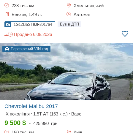
228 тис. км
Хмельницький
Бензин, 1.49 л.
Автомат
Був в ДТП
1G1ZB5ST9JF201764
Продано 6.08.2026
Перевірений VIN-код
Chevrolet Malibu
2017
IX покоління
1.5T AT (163 к.с.)
Base
•
•
9 500
$
•
425 980
грн
180 тис. км
Київ