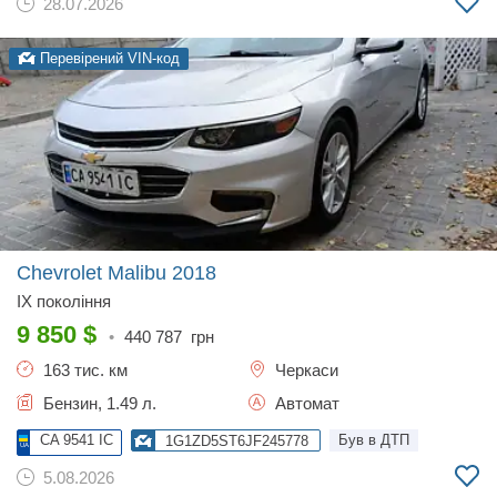
28.07.2026
Перевірений VIN-код
Chevrolet Malibu
2018
IX покоління
9 850
$
•
440 787
грн
163 тис. км
Черкаси
Бензин, 1.49 л.
Автомат
CA 9541 IC
Був в ДТП
1G1ZD5ST6JF245778
5.08.2026