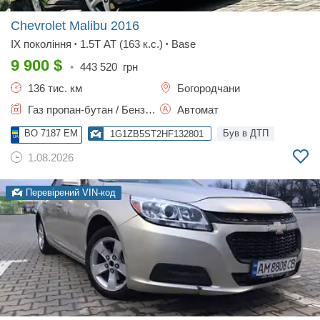
Chevrolet Malibu
2016
IX покоління
1.5T AT (163 к.с.)
Base
•
•
9 900
$
•
443 520
грн
136 тис. км
Богородчани
Газ пропан-бутан / Бензин, 1.49 л.
Автомат
BO 7187 EM
Був в ДТП
1G1ZB5ST2HF132801
1.08.2026
Перевірений VIN-код