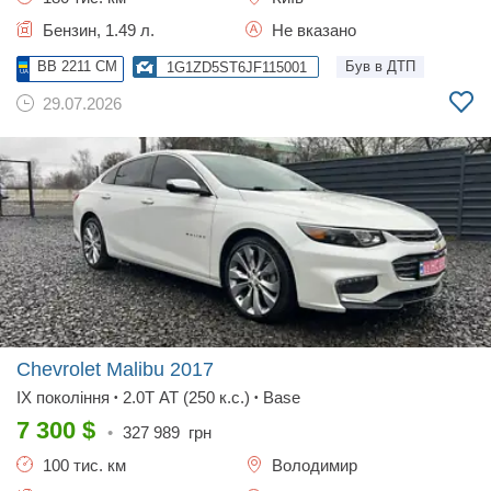
Бензин, 1.49 л.
Не вказано
BB 2211 CM
Був в ДТП
1G1ZD5ST6JF115001
29.07.2026
Chevrolet Malibu
2017
IX покоління
2.0T AT (250 к.с.)
Base
•
•
7 300
$
•
327 989
грн
100 тис. км
Володимир