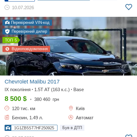
10.07.2026
Перевірений VIN-код
Перевірений дилер
5
Відеоповідомлення
Chevrolet Malibu
2017
IX покоління
1.5T AT (163 к.с.)
Base
•
•
8 500
$
•
380 460
грн
120 тис. км
Київ
Бензин, 1.49 л.
Автомат
Був в ДТП
1G1ZB5ST7HF250925