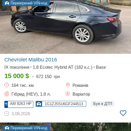
Перевірений VIN-код
Chevrolet Malibu
2016
IX покоління
1.8 Ecotec Hybrid АТ (182 к.с.)
Base
•
•
15 000
$
•
672 150
грн
164 тис. км
Романів
Гібрид (HEV), 1.8 л.
Варіатор
AM 8263 HP
Був в ДТП
1G1ZJ5SU6GF244513
3.08.2026
Перевірений VIN-код