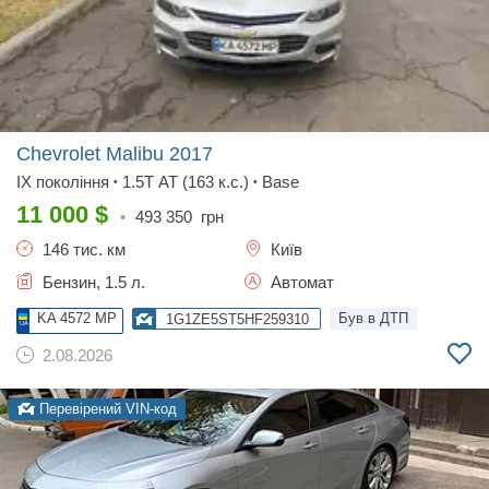
Chevrolet Malibu
2017
IX покоління
1.5T AT (163 к.с.)
Base
•
•
11 000
$
•
493 350
грн
146 тис. км
Київ
Бензин, 1.5 л.
Автомат
KA 4572 MP
Був в ДТП
1G1ZE5ST5HF259310
2.08.2026
Перевірений VIN-код