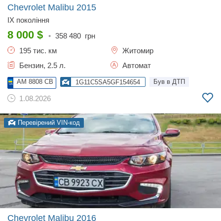
Chevrolet Malibu
2015
IX покоління
8 000
$
•
358 480
грн
195 тис. км
Житомир
Бензин, 2.5 л.
Автомат
AM 8808 CB
Був в ДТП
1G11C5SA5GF154654
1.08.2026
Перевірений VIN-код
Chevrolet Malibu
2016