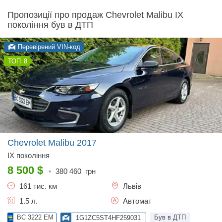
Пропозиції про продаж Chevrolet Malibu IX
покоління був в ДТП
Перевірений VIN-код
8
Chevrolet Malibu
2017
IX покоління
8 500
$
•
380 460
грн
161 тис. км
Львів
1.5 л.
Автомат
BC 3222 EM
Був в ДТП
1G1ZC5ST4HF259031