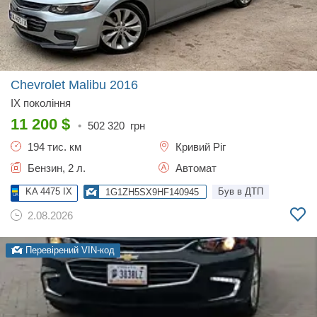
Chevrolet Malibu
2016
IX покоління
11 200
$
•
502 320
грн
194 тис. км
Кривий Ріг
Бензин, 2 л.
Автомат
KA 4475 IX
Був в ДТП
1G1ZH5SX9HF140945
2.08.2026
Перевірений VIN-код