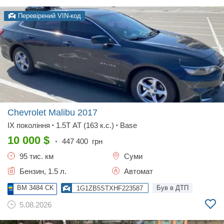
Перевірений VIN-код
Chevrolet Malibu
2017
IX покоління
1.5T AT (163 к.с.)
Base
•
•
10 000
$
•
447 400
грн
95 тис. км
Суми
Бензин, 1.5 л.
Автомат
BM 3484 CK
Був в ДТП
1G1ZB5STXHF223587
5.08.2026