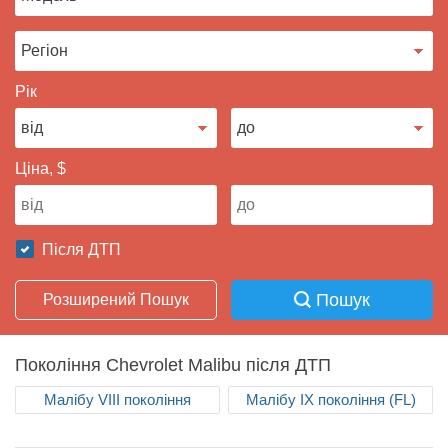
Продати авто
Рік
Ціна, $
Після ДТП
Пошук
Розширений Пошук
Покоління Chevrolet Malibu після ДТП
Малібу VIII покоління
Малібу IX покоління (FL)