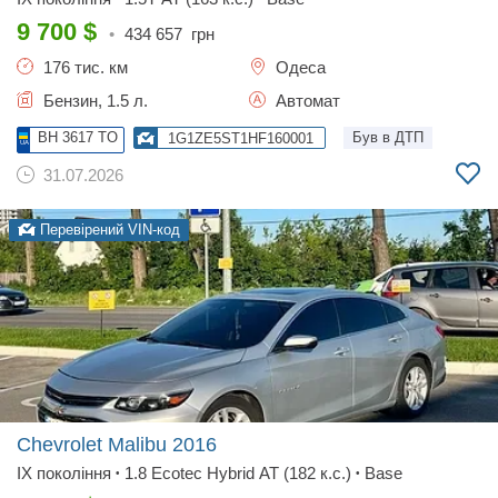
9 700
$
•
434 657
грн
176 тис. км
Одеса
Бензин, 1.5 л.
Автомат
BH 3617 TO
Був в ДТП
1G1ZE5ST1HF160001
31.07.2026
Перевірений VIN-код
Chevrolet Malibu
2016
IX покоління
1.8 Ecotec Hybrid АТ (182 к.с.)
Base
•
•