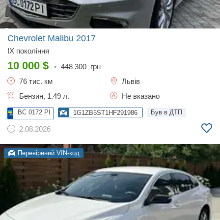
Chevrolet Malibu
2017
IX покоління
10 000
$
•
448 300
грн
76 тис. км
Львів
Бензин, 1.49 л.
Не вказано
BC 0172 PI
Був в ДТП
1G1ZB5ST1HF291986
2.08.2026
Перевірений VIN-код