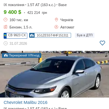
IX покоління
1.5T AT (163 к.с.)
Base
•
•
9 400
$
•
421 214
грн
160 тис. км
Чернігів
Бензин, 1.5 л.
Автомат
CB 9923 CX
Був в ДТП
1G1ZE5ST4HF151311
31.07.2026
Перевірений VIN-код
Chevrolet Malibu
2016
IX покоління
1.5T AT (163 к.с.)
Base
•
•