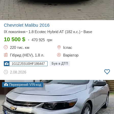
Chevrolet Malibu
2016
IX покоління
1.8 Ecotec Hybrid АТ (182 к.с.)
Base
•
•
10 500
$
•
470 925
грн
220 тис. км
Іспас
Гібрид (HEV), 1.8 л.
Варіатор
Був в ДТП
1G1ZJ5SU0HF186447
2.08.2026
Перевірений VIN-код