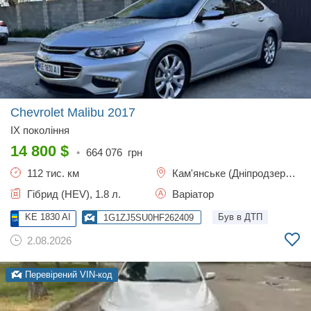
Chevrolet Malibu
2017
IX покоління
14 800
$
•
664 076
грн
112 тис. км
Кам'янське (Дніпродзержинськ)
Гібрид (HEV), 1.8 л.
Варіатор
KE 1830 AI
Був в ДТП
1G1ZJ5SU0HF262409
2.08.2026
Перевірений VIN-код