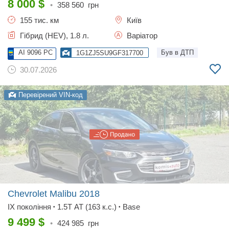
8 000
$
•
358 560
грн
155 тис. км
Київ
Гібрид (HEV), 1.8 л.
Варіатор
AI 9096 PC
Був в ДТП
1G1ZJ5SU9GF317700
30.07.2026
Перевірений VIN-код
Chevrolet Malibu
2018
IX покоління
1.5T AT (163 к.с.)
Base
•
•
9 499
$
•
424 985
грн