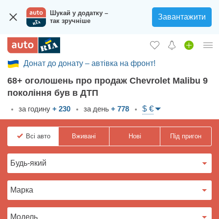
Шукай у додатку –
Завантажити
так зручніше
Донат до донату – автівка на фронт!
Увійти в кабінет
68+ оголошень про продаж Chevrolet Malibu 9
Збір на авто для ЗСУ
покоління був в ДТП
Вживані авто
$ €
за годину
+ 230
за день
+ 778
Нові авто
Всі
авто
Вживані
Нові
Під пригон
Новини
Відгуки про авто
Все для авто
Завантажити додаток