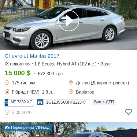
Chevrolet Malibu
2017
IX покоління
1.8 Ecotec Hybrid АТ (182 к.с.)
Base
•
•
15 000
$
•
672 300
грн
175 тис. км
Дніпро (Дніпропетровськ)
Гібрид (HEV), 1.8 л.
Варіатор
AE 7859 XC
Був в ДТП
1G1ZJ5SU3HF122547
3.08.2026
Перевірений VIN-код