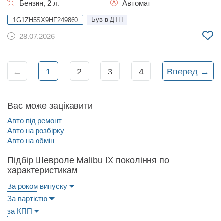
Бензин, 2 л.
Автомат
Був в ДТП
1G1ZH5SX9HF249860
28.07.2026
←
1
2
3
4
Вперед →
Вас може зацікавити
Авто під ремонт
Авто на розбірку
Авто на обмін
Підбір Шевроле Malibu IX покоління по
характеристикам
За роком випуску
За вартістю
за КПП