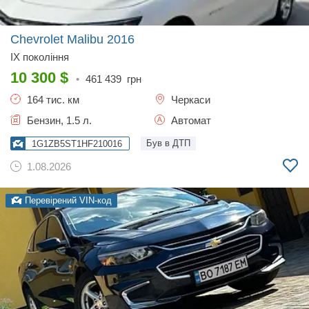
Chevrolet Malibu
2016
IX покоління
10 300
$
•
461 439
грн
164 тис. км
Черкаси
Бензин, 1.5 л.
Автомат
Був в ДТП
1G1ZB5ST1HF210016
1.08.2026
Перевірений VIN-код