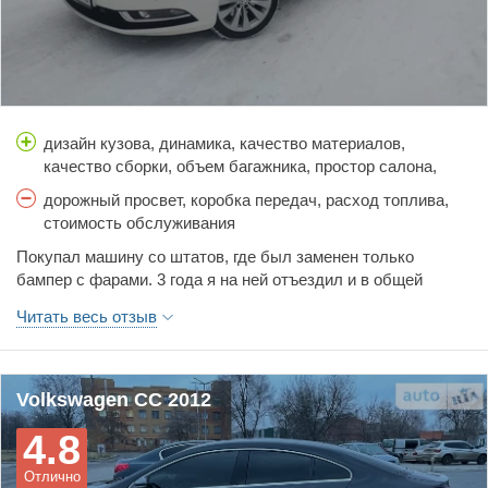
дизайн кузова, динамика, качество материалов,
качество сборки, объем багажника, простор салона,
тормоза, управляемость, цена, шумоизоляция
дорожный просвет, коробка передач, расход топлива,
стоимость обслуживания
Покупал машину со штатов, где был заменен только
бампер с фарами. 3 года я на ней отъездил и в общей
степени 65 тысяч км. Первое, что пришлось сделать это
Читать весь отзыв
заменить цепь грм 2,0 тси мотора на пробеге в 120 тыс.км.
На 125 тысячах полетел компрессор кондиционера со
всеми вытекающими с весьма дорогим ремонтом, почти как
замена цепи. На 160 тысячах был заменен датчик давления
Volkswagen CC 2012
масла и давления турбины. Самый большой недостаток
4.8
этой машины это dsg dq250! Коробка не для городских
условий использования. Я устал использовать спорт или
Отлично
ручной режим в пробках, тогда машина очень дёрганная