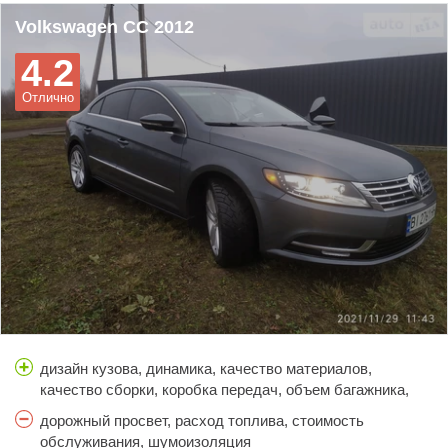
Volkswagen CC 2012
4.2
Отлично
дизайн кузова, динамика, качество материалов,
качество сборки, коробка передач, объем багажника,
простор салона, тормоза, управляемость, цена
дорожный просвет, расход топлива, стоимость
обслуживания, шумоизоляция