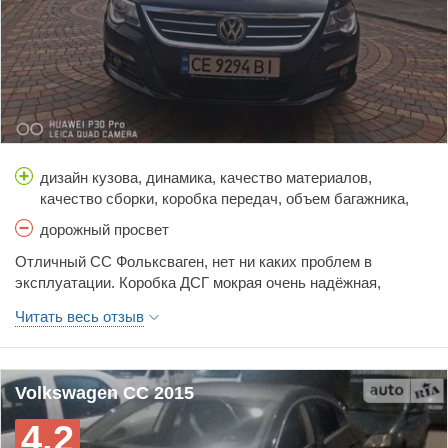
дизайн кузова, динамика, качество материалов,
качество сборки, коробка передач, объем багажника,
простор салона, расход топлива, стоимость
дорожный просвет
обслуживания, тормоза, управляемость, цена,
Отличный СС Фольксваген, нет ни каких проблем в
шумоизоляция
эксплуатации. Коробка ДСГ мокрая очень надёжная,
двигатель тоже прям очень бодрый, главное уход смазка и
Читать весь отзыв
ласка, и с таким авто надо хороший проверенный сервис, а
не что-либо.
Volkswagen CC 2015
4.2