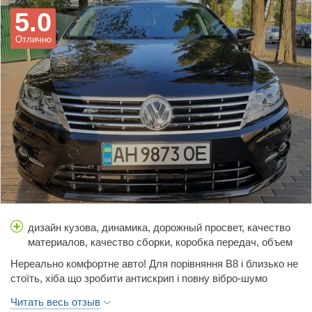
5.0
Отлично
дизайн кузова, динамика, дорожный просвет, качество
материалов, качество сборки, коробка передач, объем
багажника, простор салона, расход топлива, стоимость
Нереально комфортне авто! Для порівняння В8 і близько не
обслуживания, тормоза, управляемость, цена,
стоїть, хіба що зробити антискрип і повну вібро-шумо
шумоизоляция
ізоляцію!
Читать весь отзыв
Євро 4, крім дроселя, який час від часу треба прочищати,