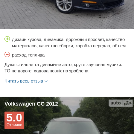
дизайн кузова, динамика, дорожный просвет, качество
материалов, качество сборки, коробка передач, объем
багажника, простор салона, стоимость обслуживания,
расход топлива
тормоза, управляемость, цена, шумоизоляция
Дуже стильне та динамічне авто, круте звучання музики.
ТО не дороге, ходова повністю зроблена
Масла фільтра 1500 грн заміна
Читать весь отзыв
Volkswagen CC 2012
5.0
Отлично