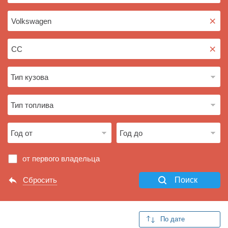
×
×
от первого владельца
Сбросить
Поиск