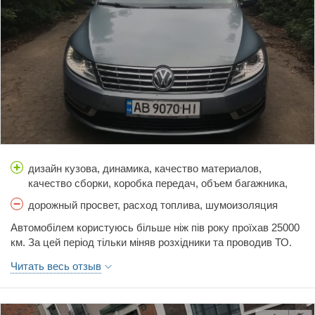
дизайн кузова, динамика, качество материалов,
качество сборки, коробка передач, объем багажника,
простор салона, стоимость обслуживания, тормоза,
дорожный просвет, расход топлива, шумоизоляция
управляемость, цена
Автомобілем користуюсь більше ніж пів року проїхав 25000
км. За цей період тільки міняв розхідники та проводив ТО.
Повністю задоволений даним авто, чудово тримає дорогу,
Читать весь отзыв
підійде для тих хто любить велику швидкість. Коробка ДСГ,
якою усі лякають, працює як часи, без претензій.