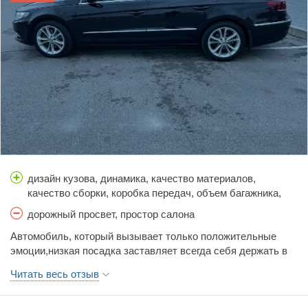
становится. Да и вообще в обслуживании volkswagen меня
разочаровал. Цена запчастей как на бмв ф серии. А так
весьма надежный аппарат, который в пути точно не
подведет! До сих пор катаюсь, одной рукой рулю, второй
слезы счастья вытираю!
дизайн кузова, динамика, качество материалов,
качество сборки, коробка передач, объем багажника,
расход топлива, стоимость обслуживания, тормоза,
дорожный просвет, простор салона
управляемость, цена, шумоизоляция
Автомобиль, который вызывает только положительные
эмоции,низкая посадка заставляет всегда себя держать в
спортивной форме. Он приковывает к себе взгляд! Хорош в
Читать весь отзыв
динамике. Скорость не ощущается.