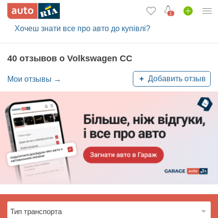
1
Хочеш знати все про авто до купівлі?
Вход в кабинет
Автомобили б/у
40 отзывов о Volkswagen CC
Новые авто
Добавить отзыв
Мои отзывы →
Новости
Отзывы об авто
Все для авто
Загрузить приложение