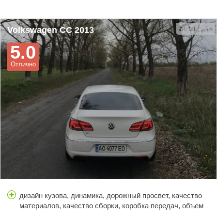
проблем просто немає. Всім відома проста підвіска, яка є
надійною, м\'якою і дуже добре керується.
Volkswagen CC 2013
І хто скаже, що ззаду незручно сідати, то я відповім —
5.0
незручно спати на стелі! Коли хтось каже, що мало місця,
б\'ється головою чи т.п., то я скажу ніколи не сідайте! Тим
Отлично
паче ззаду дуже комфортно сидіти навіть людям 1.90 із
нормальною психікою, які не шукають тупі мінуси, а можуть
трошки пригнати голову!
І ще одне, ця версія коробки не така економна, але
нереально комфортна і надійна!
дизайн кузова, динамика, дорожный просвет, качество
материалов, качество сборки, коробка передач, объем
багажника, простор салона, расход топлива, стоимость