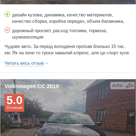
дизайн кузова, динамика, качество материалов,
качество сборки, коробка передач, объем багажника,
простор салона, стоимость обслуживания,
дорожный просвет, расход топлива, тормоза,
управляемость, цена
шумоизоляция
Чудове авто. За період володіння проїхав близько 15 тис.
км. Як на пене то трохи замалий кліренс, але це спорт купе.
Коли ти їдеш по трасі 180-200 тебе просто притискає до
Читать весь отзыв
асфальту і все. Нічого не страшно
Volkswagen CC 2010
5.0
Отлично