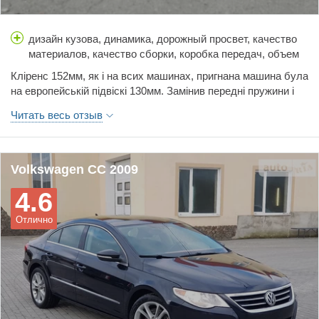
дизайн кузова, динамика, дорожный просвет, качество
материалов, качество сборки, коробка передач, объем
багажника, простор салона, расход топлива, стоимость
Кліренс 152мм, як і на всих машинах, пригнана машина була
обслуживания, тормоза, управляемость, цена,
на европейській підвіскі 130мм. Замінив передні пружини і
шумоизоляция
все, кліренс збільшився. Витратою пального задоволений,
Читать весь отзыв
місто 10-12, траса 7-7.5 це враховуючи те що авто важить
під дві тони.
Volkswagen CC 2009
4.6
Отлично