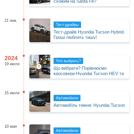
схожим на Santa Fe?
Продать авто
21 янв.
Тест-драйвы
Тест-драйв Hyundai Tucson Hybrid.
Гроші люблять тишу!
2024
Что выбрать?
19 июля
Що вибрати? Порівнюємо
кросовери Hyundai Tucson HEV та
Ford Kuga FHEV
15 июля
Автомобили
Автомобіль тижня: Hyundai Tucson
10 мая
Автомобили