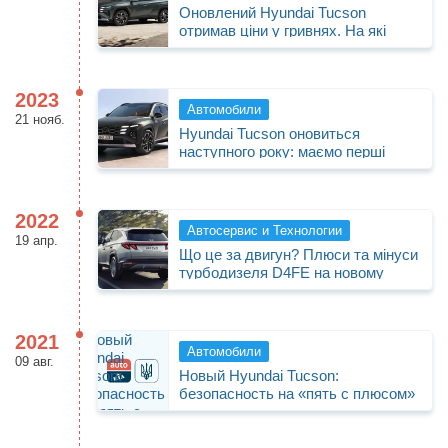
Оновлений Hyundai Tucson
отримав ціни у гривнях. На які
варіанти розраховувати?
2023
Автомобили
21 нояб.
Hyundai Tucson оновиться
наступного року: маємо перші
фото!
2022
Автосервис и Технологии
19 апр.
Що це за двигун? Плюси та мінуси
турбодизеля D4FE на новому
Hyundai Tucson 1.6 CRDI
2021
Автомобили
09 авг.
Новый Hyundai Tucson:
безопасность на «пять с плюсом»