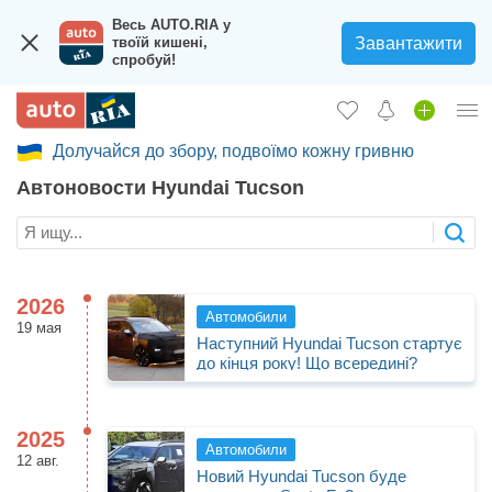
Весь AUTO.RIA у
Завантажити
твоїй кишені,
спробуй!
Долучайся до збору, подвоїмо кожну гривню
Вход в кабинет
Автоновости Hyundai Tucson
Збір на авто для ЗСУ
Автомобили б/у
Новые авто
2026
Автомобили
Новости
19 мая
Наступний Hyundai Tucson стартує
до кінця року! Що всередині?
Отзывы об авто
Все для авто
2025
Автомобили
Загрузить приложение
12 авг.
Новий Hyundai Tucson буде