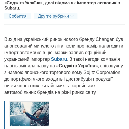
«Соджітз Україна», досі відома як імпортер легковиків
Subaru.
События
Другие рубрики
Вихід на український ринок нового бренду Changan був
анонсований минулого літа, коли про намір налагодити
імпорт автомобілів цієї марки заявив офіційний
український імпортер
Subaru
. З такої нагоди компанія
навіть змінила назву на
«Соджітз Україна»
, співзвучну
з назвою японського торгового дому Sojitz Corporation,
до портфеля якого входить і дистрибуція продукції
низки японських, китайських та корейських
автомобільних брендів на різні ринки світу.