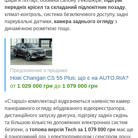
фари й ліхтарі, оббивка салону з екошкіри,
підігрів
передніх крісел та складаний підлокітник позаду
,
клімат-контроль, система безключового доступу, задні
паркувальні датчики,
камера заднього огляду
з
динамічною розміткою тощо.
Предложение о продаже
Нові Changan CS 55 Plus: що є на AUTO.RIA?
от
1 029 000 грн
до
1 079 000 грн
«Старші» комплектації відрізняються наявністю камер
панорамного огляду, вбудованого відеореєстратора,
дистанційного запуску двигуна, підігріву задніх сидінь
та більшою кількістю допоміжних електронних систем
безпеки, а
топова версія Tech за 1 079 000 грн
має ще
й панорамний дах з електроприводом і сенсором дощу,