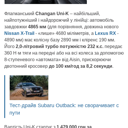
Флагманський
Changan Uni-K
– найбільший,
найпотужніший і найдорожчий у лінійці: автомобіль
завдовжки
4865 мм
(для порівняння, довжина нового
Nissan X-Trail
- «лише» 4680 міліметрів, а
Lexus RX
-
4890 мм) має колісну базу 2890 мм і кліренс 190 мм.
Його
2,0-літровий турбо потужністю 232 к.с.
передає
360 Н·м тяги на передні або на всі колеса за допомогою
8-ступеневого «автомата» від Aisin, прискорюючи
двотонний кросовер
до 100 км/год за 8,2 секунди
.
Тест-драйв Subaru Outback: не сворачивает с
пути
Вартість Uni-K стартує з
1 479 000 грн за