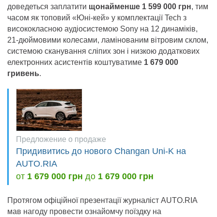
доведеться заплатити
щонайменше 1 599 000 грн
, тим
часом як топовий «Юні-кей» у комплектації Tech з
висококласною аудіосистемою Sony на 12 динаміків,
21-дюймовими колесами, ламінованим вітровим склом,
системою сканування сліпих зон і низкою додаткових
електронних асистентів коштуватиме
1 679 000
гривень
.
Предложение о продаже
Придивитись до нового Changan Uni-K на
AUTO.RIA
от
1 679 000 грн
до
1 679 000 грн
Протягом офіційної презентації журналіст AUTO.RIA
мав нагоду провести ознайомчу поїздку на