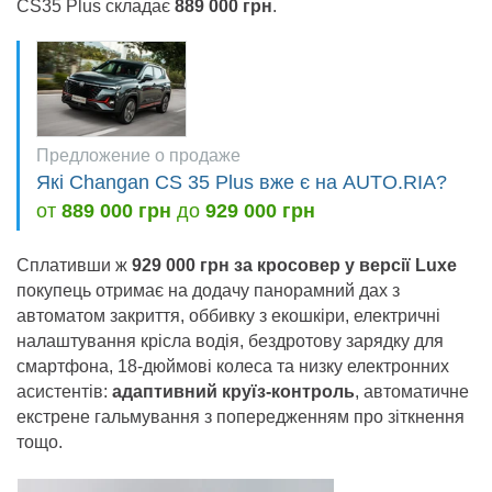
CS35 Plus складає
889 000 грн
.
Предложение о продаже
Які Changan CS 35 Plus вже є на AUTO.RIA?
от
889 000 грн
до
929 000 грн
Сплативши ж
929 000 грн за кросовер у версії Luxe
покупець отримає на додачу панорамний дах з
автоматом закриття, оббивку з екошкіри, електричні
налаштування крісла водія, бездротову зарядку для
смартфона, 18-дюймові колеса та низку електронних
асистентів:
адаптивний круїз-контроль
, автоматичне
екстрене гальмування з попередженням про зіткнення
тощо.