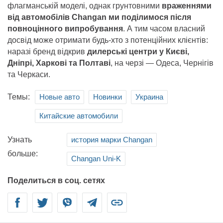
флагманській моделі, однак грунтовними
враженнями
від автомобілів Changan ми поділимося після
повноцінного випробування
. А тим часом власний
досвід може отримати будь-хто з потенційних клієнтів:
наразі бренд відкрив
дилерські центри у Києві,
Дніпрі, Харкові та Полтаві
, на черзі — Одеса, Чернігів
та Черкаси.
Темы:
Новые авто
Новинки
Украина
Китайские автомобили
Узнать
история марки Changan
больше:
Changan Uni-K
Поделиться в соц. сетях
Facebook
Twitter
Viber
Telegram
Link