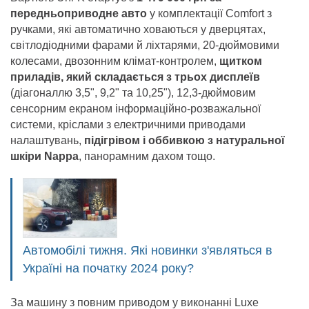
передньоприводне авто
у комплектації Comfort з
ручками, які автоматично ховаються у дверцятах,
світлодіодними фарами й ліхтарями, 20-дюймовими
колесами, двозонним клімат-контролем,
щитком
приладів, який складається з трьох дисплеїв
(діагоналлю 3,5", 9,2" та 10,25"), 12,3-дюймовим
сенсорним екраном інформаційно-розважальної
системи, кріслами з електричними приводами
налаштувань,
підігрівом і оббивкою з натуральної
шкіри Nappa
, панорамним дахом тощо.
Автомобілі тижня. Які новинки з'являться в
Україні на початку 2024 року?
За машину з повним приводом у виконанні Luxe