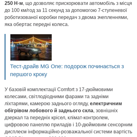
250 Н·м
, що дозволяє прискорювати автомобіль з місця
до 100 км/год за 11 секунд за допомогою 7-ступеневої
роботизованої коробки передач з двома зчепленнями,
яка обертає передні колеса.
Тест-драйв MG One: подорож починається з
першого кроку
У базовій комплектації Comfort з 17-дюймовими
колесами, світлодіодними фарами та задніми
ліхтарями, камерою заднього огляду,
електричним
обігрівом лобового й заднього скла
, зовнішніх
дзеркал та передніх крісел, клімат-контролем,
цифровою панеллю приладів і 10-дюймовим сенсорним
дисплеєм інформаційно-розважальної системи вартість