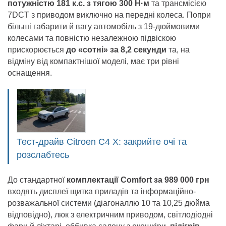
потужністю 181 к.с. з тягою 300 Н·м
та трансмісією
7DCT з приводом виключно на передні колеса. Попри
більші габарити й вагу автомобіль з 19-дюймовими
колесами та повністю незалежною підвіскою
прискорюється
до «сотні» за 8,2 секунди
та, на
відміну від компактнішої моделі, має три рівні
оснащення.
Тест-драйв Citroen C4 X: закрийте очі та
розслабтесь
До стандартної
комплектації Comfort за 989 000 грн
входять дисплеї щитка приладів та інформаційно-
розважальної системи (діагоналлю 10 та 10,25 дюйма
відповідно), люк з електричним приводом, світлодіодні