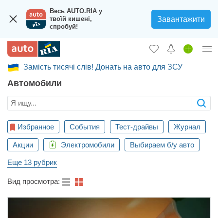
Весь AUTO.RIA у
Завантажити
твоїй кишені,
спробуй!
Замість тисячі слів! Донать на авто для ЗСУ
Вход в кабинет
Автомобили
Збір на авто для ЗСУ
Автомобили б/у
Новые авто
Избранное
События
Тест-драйвы
Журнал
Акции
Новости
Электромобили
Выбираем б/у авто
Еще 13 рубрик
Отзывы об авто
Вид просмотра:
Все для авто
Загрузить приложение