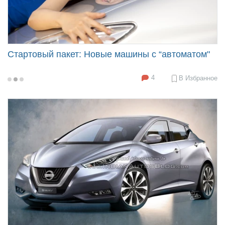
Стартовый пакет: Новые машины с “автоматом"
4
В Избранное
2016-
08-
01
10:02