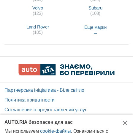
Volvo
Subaru
(123)
(108)
Land Rover
Еще марки
(105)
→
Партнерська ініціатива - Біле світло
Политика приватности
Соглашение о предоставлении услуг
Помощь по сайту AUTO.RIA
AUTO.RIA безопасен для вас
Карта сайта
Мы используем
cookie-файлы
. Ознакомиться с