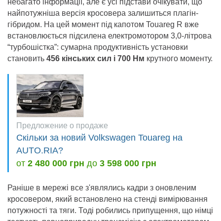
небагато інформації, але є усі підстави очікувати, що
найпотужніша версія кросовера залишиться плагін-
гібридом. На цей момент під капотом Touareg R вже
встановлюється підсилена електромотором 3,0-літрова
“турбошістка”: сумарна продуктивність установки
становить
456 кінських сил і 700 Нм
крутного моменту.
Предложение о продаже
Скільки за новий Volkswagen Touareg на
AUTO.RIA?
от
2 480 000 грн
до
3 598 000 грн
Раніше в мережі все з'являлись кадри з оновленим
кросовером, який встановлено на стенді вимірювання
потужності та тяги. Тоді робились припущення, що німці