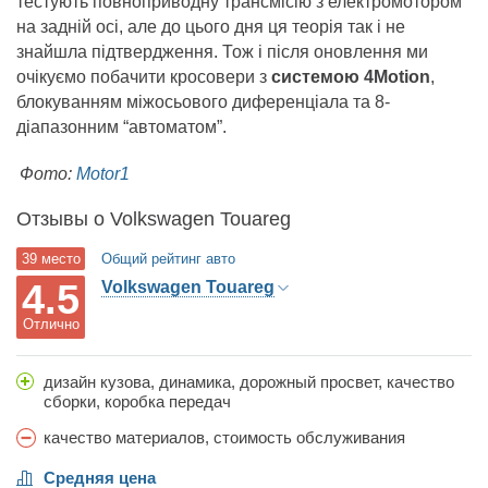
тестують повноприводну трансмісію з електромотором
на задній осі, але до цього дня ця теорія так і не
знайшла підтвердження. Тож і після оновлення ми
очікуємо побачити кросовери з
системою 4Motion
,
блокуванням міжосьового диференціала та 8-
діапазонним “автоматом”.
Фото:
Motor1
Отзывы о Volkswagen Touareg
39 место
Общий рейтинг авто
4.5
Volkswagen Touareg
Отлично
дизайн кузова, динамика, дорожный просвет, качество
сборки, коробка передач
качество материалов, стоимость обслуживания
Средняя цена