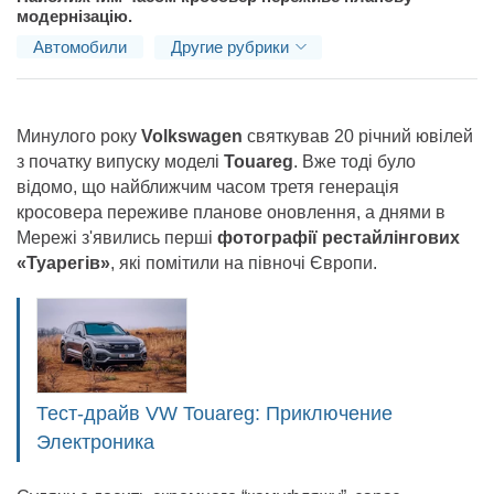
16T11:26:00+02:00
модернізацію.
Автомобили
Другие рубрики
Минулого року
Volkswagen
святкував 20 річний ювілей
з початку випуску моделі
Touareg
. Вже тоді було
відомо, що найближчим часом третя генерація
кросовера переживе планове оновлення, а днями в
Мережі з'явились перші
фотографії рестайлінгових
«Туарегів»
, які помітили на півночі Європи.
Тест-драйв VW Touareg: Приключение
Электроника