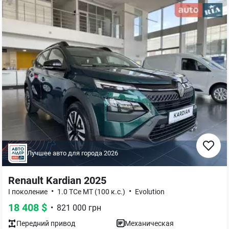
Лучшее авто для города
2026
Renault Kardian 2025
•
•
I поколение
1.0 TCe MT (100 к.с.)
Evolution
18 408
$
•
821 000
грн
Передний
привод
Механическая