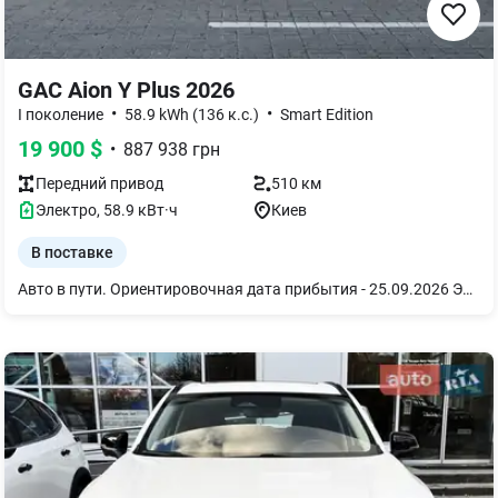
GAC Aion Y Plus 2026
•
•
I поколение
58.9 kWh (136 к.с.)
Smart Edition
19 900
$
•
887 938
грн
Передний
привод
510 км
Электро
,
58.9
кВт·ч
Киев
В поставке
Авто в пути. Ориентировочная дата прибытия - 25.09.2026 Электромобиль Aion Y Plus EV 510 Smart Edition 2WD 2026, Pure White, зеленый салон Это просторный городской кроссовер с полностью электрической силовой установкой и передним приводом. Модель сочетает современный дизайн, экономичность и практичность, обеспечивая комфортное передвижение по городу и уверенные поездки на дальние расстояния благодаря запасу хода до 510 км. Среди главных преимуществ автомобиля — просторный салон с трансформируемым интерьером, комфортная подвеска для плавного движения и современная мультимедийная система с цифровой панелью приборов. Комплекс электронных систем помощи водителю, высокий уровень безопасности и вместительный багажный отсек делают Aion Y Plus отличным выбором для семейного использования и ежедневных поездок. Aion Y Plus EV 510 Smart Edition 2WD 2026: Силовая установка мощностью 136 л.с. (100 кВт), а максимальный крутящий момент 176 Н·м гарантирует уверенный разгон в городском потоке. Запас хода: до 510 км (CLTC) на одном заряде батареи емкостью 58,9 кВт·ч. Максимальная скорость: 150 км/ч. Количество моторов/Тип привода: одномоторный / передний привод (FWD). Комплектация 510 Smart Edition 2026: - Премиальная акустическая система Bongiovi Audio System. - Беспроводная зарядка для смартфона. - 14,6-дюймовый мультифункциональный сенсорный дисплей. - Поддержка Apple CarPlay. - Комплексная система помощи водителю ADAS 2-го уровня. - Адаптивный круиз-контроль. - Камера заднего вида. - Радар заднего вида. - Электрорегулировка внешних зеркал заднего вида. - Автоматические светодиодные фары. - Безключевой доступ.