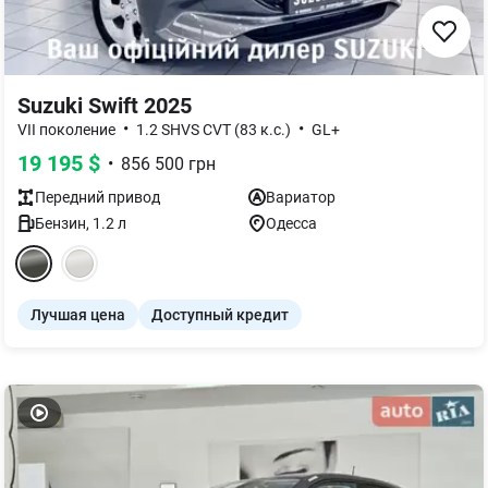
Suzuki Swift 2025
•
•
VII поколение
1.2 SHVS CVT (83 к.с.)
GL+
19 195
$
•
856 500
грн
Передний
привод
Вариатор
Бензин
,
1.2
л
Одесса
Лучшая цена
Доступный кредит