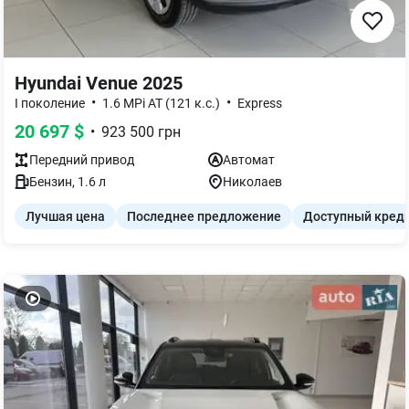
Hyundai Venue 2025
•
•
I поколение
1.6 MPi AT (121 к.с.)
Express
20 697
$
•
923 500
грн
Передний
привод
Автомат
Бензин
,
1.6
л
Николаев
Лучшая цена
Последнее предложение
Доступный кред