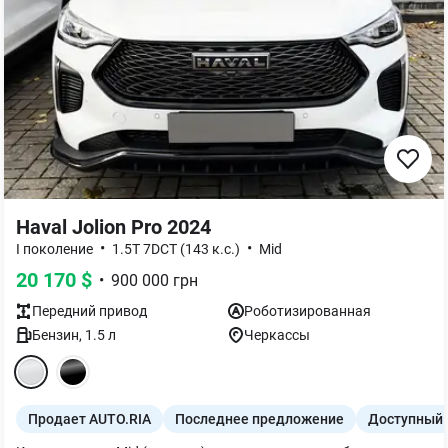
Haval Jolion Pro 2024
•
•
I поколение
1.5T 7DCT (143 к.с.)
Mid
20 170
$
•
900 000
грн
Передний
привод
Роботизированная
Бензин
,
1.5
л
Черкассы
Продает AUTO.RIA
Последнее предложение
Доступный 