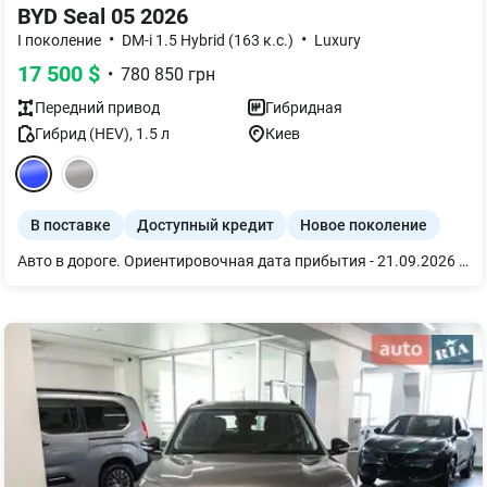
BYD Seal 05 2026
•
•
I поколение
DM-i 1.5 Hybrid (163 к.с.)
Luxury
17 500
$
•
780 850
грн
Передний
привод
Гибридная
Гибрид (HEV)
,
1.5
л
Киев
В поставке
Доступный кредит
Новое поколение
Авто в дороге. Ориентировочная дата прибытия - 21.09.2026 Новый гибридный автомобиль BYD Seal 05 DM-i 55KM Luxury Edition 2WD 2026, Atlantis Grey, серый салон Это современный седан с гибридной силовой установкой DM-i, который сочетает экономичность, комфорт и практичность для ежедневной эксплуатации. Благодаря сочетанию бензинового двигателя и электропривода модель обеспечивает плавное движение, низкий расход топлива и возможность передвижения на электротяге во время городских поездок. Просторный салон и сбалансированная подвеска делают автомобиль комфортным как для водителя, так и для пассажиров. Версия Luxury Edition предлагает высокий уровень оснащения и современных технологий. Автомобиль получил цифровую панель приборов и мультимедийную систему нового поколения, широкий набор систем помощи водителю и функций безопасности. BYD Seal 05 DM-i 55KM Luxury Edition 2WD 2026: Силовая установка мощностью 163 л.с. (120 кВт) обеспечивает динамичный разгон от 0 до 100 км/ч за 7,6 с, а максимальный крутящий момент 210 Н·м гарантирует уверенную тягу в городском и загородном режимах. Запас хода на электротяге: до 55 км (CLTC) благодаря батарее емкостью 7,68 кВт·ч. Максимальная скорость: 180 км/ч. Количество моторов/Тип привода: одномоторный / передний привод (FWD). Комплектация Luxury Edition 2WD 2026: - Кожаный мультируль. - Круиз-контроль. - Электропривод зеркал с подогревом. - NFC/бесключевой доступ. - 10,1-дюймовый мультимедийный экран центрального управления. - Камера заднего хода. - Задние парктроники.