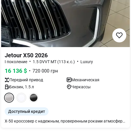
Jetour X50 2026
•
•
I поколение
1.5 DVVT MT (113 к.с.)
Luxury
16 136
$
•
720 000
грн
Передний
привод
Механическая
Бензин
,
1.5
л
Черкассы
Доступный кредит
X-50 кроссовер с надежным, проверенным роками атмосферным двигателем 1.5 и оцинкованным кузовом. Хорошая комплектация. Самая большая гарантия в своем классе и наиболее адекватная цена. Двигатель имеет чугунный блок цилиндров, что позволяет долгие годы не беспокоиться о случайном качестве топлива и позволяет даже установить ГАЗовое оборудование. Очень удобный, вместительный салон и приятные материалы салона. Автомобиль смело можно использовать как для семьи, так и для работы, где есть большие пробеги. Приглашаем на знакомство. Звоните.