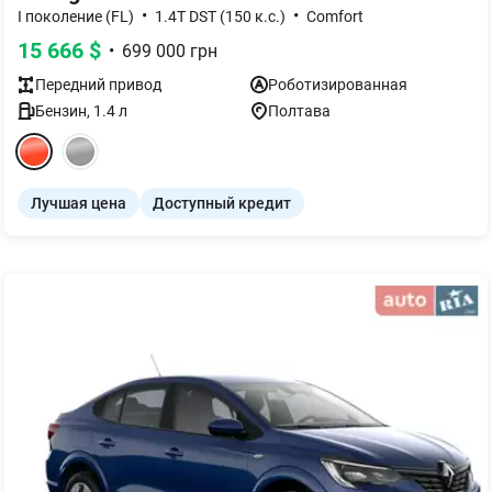
•
•
I поколение (FL)
1.4T DST (150 к.с.)
Comfort
15 666
$
•
699 000
грн
Передний
привод
Роботизированная
Бензин
,
1.4
л
Полтава
Лучшая цена
Доступный кредит