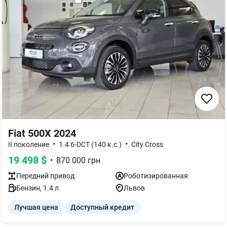
Fiat 500X 2024
•
•
II поколение
1.4 6-DCT (140 к.с.)
City Cross
19 498
$
•
870 000
грн
Передний
привод
Роботизированная
Бензин
,
1.4
л
Львов
Лучшая цена
Доступный кредит