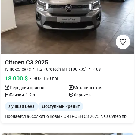
Citroen C3 2025
•
•
IV поколение
1.2 PureTech MT (100 к.с.)
Plus
18 000
$
•
803 160
грн
Передний
привод
Механическая
Бензин
,
1.2
л
Харьков
Лучшая цена
Доступный кредит
Продается абсолютно новый СИТРОЕН С3 2025 г.в.! Супер предложение - оплачен первый налог (пенсионный фонд), Вам НЕ нужно его оплачивать.