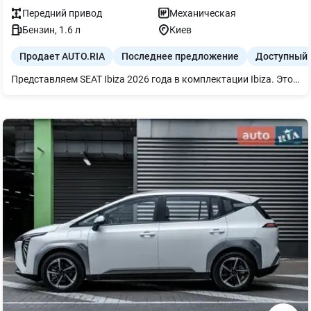
Передний
привод
Механическая
Бензин
,
1.6
л
Киев
Продает AUTO.RIA
Последнее предложение
Доступный 
Представляем SEAT Ibiza 2026 года в комплектации Ibiza. Этот практичный хетчбэк оснащен динамичным бензиновым двигателем 1.6 MPI мощностью 110 л.с. и механической коробкой передач, что обеспечивает удобное управление.