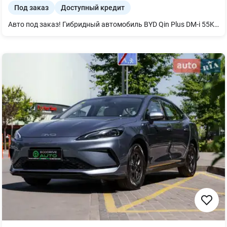
Под заказ
Доступный кредит
Авто под заказ! Гибридный автомобиль BYD Qin Plus DM-i 55KM Leading Type 2025, Snow White, серый салон Гибридный BYD Qin Plus DM-i 55KM Leading Type 2025 — это современный седан, созданный на эффективной платформе DM-i, которая сочетает экономичность гибрида с тихой и плавной работой электропривода. Модель отличается стильным силуэтом, динамичным управлением и сбалансированной энергоэффективностью, а также получает оцененную многими систему интеллектуальной помощи водителю «Око Бога C», что повышает безопасность ежедневных поездок. В салоне автомобиля реализована инновационная концепция Surrounding Wide-View Suspended Cockpit, которая обеспечивает широкий обзор и ощущение пространства. Для удобства предусмотрен NFC-ключ в смартфоне и новый электронный переключатель передач BYD Heart, что делает управление интуитивным и современным. Qin Plus DM-i в версии Leading Type сочетает технологичность, комфорт и практичность — оптимальный выбор для города и загородных поездок. BYD Qin Plus DM-i 55KM Leading Type 2025: Гибридная силовая установка мощностью 264 л.с. (194 кВт), 210 Нм, обеспечивающая разгон до 100 км/ч всего за 7,6 с. Полный запас хода: до 2000 км (CLTC) Привод: передний Комплектация BYD Qin Plus DM-i 55KM Leading Type 2025: - Интеллектуальная система помощи водителю "Око Бога C". - Автомобильный ключ с NFC в мобильном телефоне. - Новый электронный переключатель передач BYD Heart. - Инновационная кабина Surrounding Wide-View Suspended Cockpit с широким обзором вокруг.