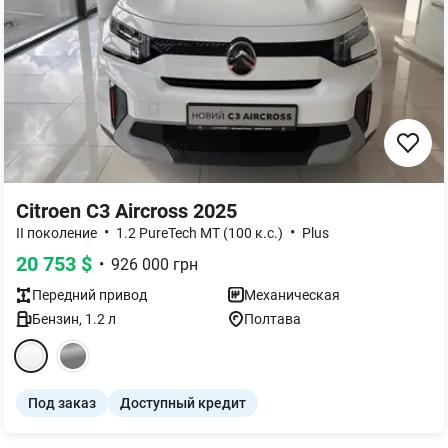
Citroen C3 Aircross 2025
•
•
II поколение
1.2 PureTech MT (100 к.с.)
Plus
20 753
$
•
926 000
грн
Передний
привод
Механическая
Бензин
,
1.2
л
Полтава
Под заказ
Доступный кредит