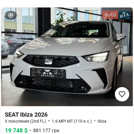
SEAT Ibiza 2026
•
•
V поколение (2nd FL)
1.6 MPI MT (110 к.с.)
Ibiza
19 748
$
•
881 177
грн