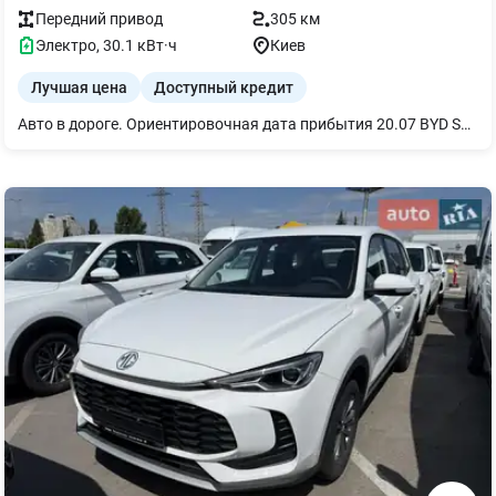
Передний
привод
305 км
Электро
,
30.1
кВт·ч
Киев
Лучшая цена
Доступный кредит
Авто в дороге. Ориентировочная дата прибытия 20.07 BYD SEAGULL 305KM DYNAMIC EDITION SMART DRIVING Основные характеристики Емкость батареи, кВт 30,1 Мощность, кВт/л.с 55 / 75 Запас хода (CLTC), км 305 Количество мест 4 Максимальная скорость, км/ч 130 Привод Передний Скорость зарядки (медленная/быстрая), ч 4,3 / 0,5 Габариты Тип кузова Хэтчбек Длина (мм) 3780 Ширина (мм) 1715 Высота (мм) 1540 Колесная база (мм) 2500 Оснащенная масса (кг) 1160 Двигатель Максимальная мощность электродвигателя, л.с. 75 Общая максимальная мощность (кВт) 55 Максимальная скорость (км/ч) 130 Крутящий момент (Нм) 135 Количество электромоторов 1 Тип электродвигателя Синхронный на постоянных магнитах Батарея Емкость батареи (кВт/ч) 30,08 Быстрая зарядка (час) 0,5 Медленная зарядка (часов) 4,3 Охлаждение батареи Жидкостное Тип батареи Литий-железо-фосфатная (Blade Battery) Перегрев батареи Да