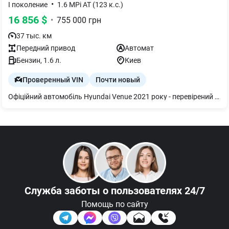
•
I поколение
1.6 MPi AT (123 к.с.)
16 856
$
•
755 000
грн
37 тыс. км
Передний
привод
Автомат
Бензин
, 1.6 л.
Киев
Проверенный VIN
Почти новый
Офіційний автомобіль Hyundai Venue 2021 року - перевірений та надійний вибір! Автомобіль пройшов комплексну перевірку та діагностику, що гарантує його технічну справність та юридичну чистоту. Пропонуємо лише перевірені авто з підтвердженим пробігом у відмінному стані. Переваги цього авто: - Один власник - Cервісна книга - Рідна фарба - Задні парктроніки - Мультимедіа з Bluetooth Всі розрахунки офіційно через банк, безпечно і прозоро Кредит, лізинг, трейд-ін, зручні фінансові рішення для вас Обмін та викуп авто, швидко та вигідно Документальний супровід, без зайвих турбот КАСКО та ОСЦПВ, вигідні страхові програми Найбільший салон перевірених авто , працюємо 7 днів на тиждень. Обирайте надійність та комфорт разом із професіоналами!
Служба заботы
о пользователях 24/7
Помощь по сайту