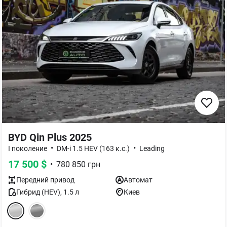
BYD Qin Plus 2025
•
•
I поколение
DM-i 1.5 HEV (163 к.с.)
Leading
17 500
$
•
780 850
грн
Передний
привод
Автомат
Гибрид (HEV)
,
1.5
л
Киев