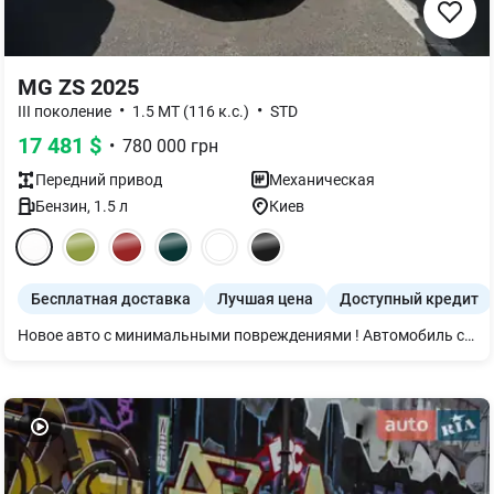
MG ZS 2025
•
•
III поколение
1.5 MT (116 к.с.)
STD
17 481
$
•
780 000
грн
Передний
привод
Механическая
Бензин
,
1.5
л
Киев
Бесплатная доставка
Лучшая цена
Доступный кредит
Новое авто с минимальными повреждениями ! Автомобиль сочетает эффективный 1.5-литровый бензиновый двигатель (116 л.с.) с 5-ступенчатой механической коробкой передач, низкий расход топлива (от 6,3 л/100 км) и просторный салон. Основное оснащение: • Кондиционер с автоматическим управлением • Камера заднего вида, парктроники • Светодиодные ходовые огни, автоматические фары • Мультимедиа 10.25” с Apple CarPlay™ / Android Auto™ • 4 динамика, Bluetooth • Центральный подлокотник, тканевый салон • Диски 16” легкосплавные Кредит и лизинг от 0,01%