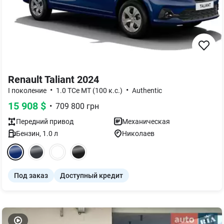
Renault Taliant 2024
•
•
I поколение
1.0 TCe MT (100 к.с.)
Authentic
15 908
$
•
709 800
грн
Передний
привод
Механическая
Бензин
,
1.0
л
Николаев
Под заказ
Доступный кредит