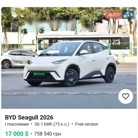
BYD Seagull 2026
•
•
I поколение
30.1 kWh (75 к.с.)
Free version
17 000
$
•
758 540
грн