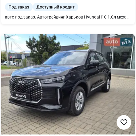
Под заказ
Доступный кредит
авто под заказ. Автотрейдинг Харьков Hyundai i10 1.0л механика 4х2 2025 г.в. комплектация-Active, цвет салона-серый, цвет авто-белый. приобрести возможно: -за готику -у кредит -есть лизинг -есть трейд ин - есть доставка по Украине (за отдельную плату) Ждем Вас.