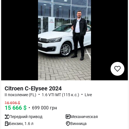
Citroen C-Elysee 2024
•
•
II поколение (FL)
1.6 VTI MT (115 к.с.)
Live
16 696
$
15 666
$
•
699 000
грн
Передний
привод
Механическая
Бензин
,
1.6
л
Винница