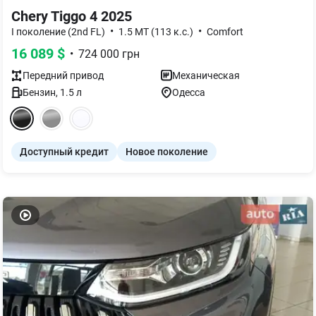
Chery Tiggo 4 2025
•
•
I поколение (2nd FL)
1.5 MT (113 к.с.)
Comfort
16 089
$
•
724 000
грн
Передний
привод
Механическая
Бензин
,
1.5
л
Одесса
Доступный кредит
Новое поколение