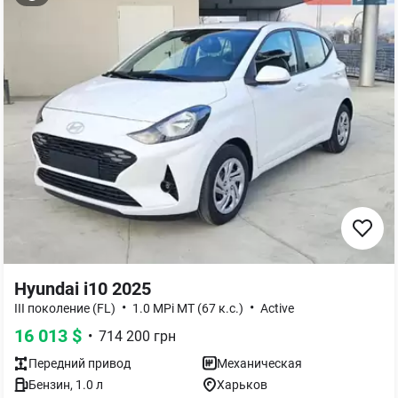
Hyundai i10 2025
•
•
III поколение (FL)
1.0 MPi MT (67 к.с.)
Active
16 013
$
•
714 200
грн
Передний
привод
Механическая
Бензин
,
1.0
л
Харьков