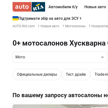
Автомобили б/у
Новые авто
Підтримати збір на авто для ЗСУ
AUTO.RIA.com
Новые авто
Мотосалоны
Husqvarna
0+ мотосалонов Хускварна
Официальные дилеры
Тест драйв
Trade-i
По вашему запросу автосалоны не