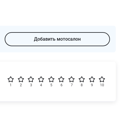
Добавить мотосалон
1
2
3
4
5
6
7
8
9
10