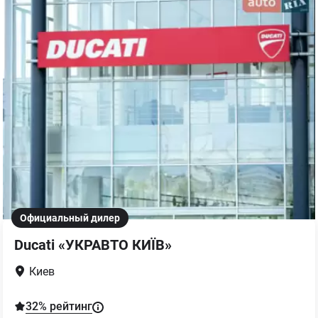
Официальный дилер
Ducati «УКРАВТО КИЇВ»
Киев
32
% рейтинг