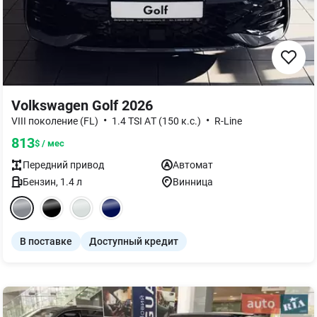
Volkswagen Golf 2026
•
•
VIII поколение (FL)
1.4 TSI AТ (150 к.с.)
R-Line
813
$ / мес
Передний
привод
Автомат
Бензин
,
1.4
л
Винница
В поставке
Доступный кредит