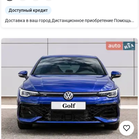
Доступный кредит
Доставка в ваш город Дистанционное приобретение Помощь с финансовым мониторингом Финансирование: кредит, лизинг Программа Trade-in – обмен на ваш автомобиль НДС Новый Golf R-Line 1.4 TSI в цвете белый лак Pure White Комплектация с дополнительными опциями : -Система кругового обзора "Area View" включена с камерой заднего вида "Rear View" - Светодиодные матричные фары IQ.Light. -Аудиосистема "Harman Kardon" 8+1 динамик, 12-канальный усилитель, сабвуфер, общая мощность 480 Вт -Digital Cockpit Pro цифровая панель приборов 10,2 дюйма -"Keyless Access" -"Black Style" -Руль мультифункциональный спортивный кожаный с подогревом и клавишами переключения передач -Ассистент смены полосы движения "Side Assist" -Адаптивный круиз-контроль ACC вкл. с системой фронтального контроля "Front" с функцией экстренного торможения