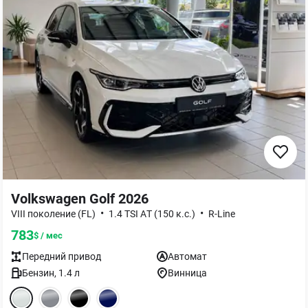
Volkswagen Golf 2026
•
•
VIII поколение (FL)
1.4 TSI AТ (150 к.с.)
R-Line
783
$ / мес
Передний
привод
Автомат
Бензин
,
1.4
л
Винница