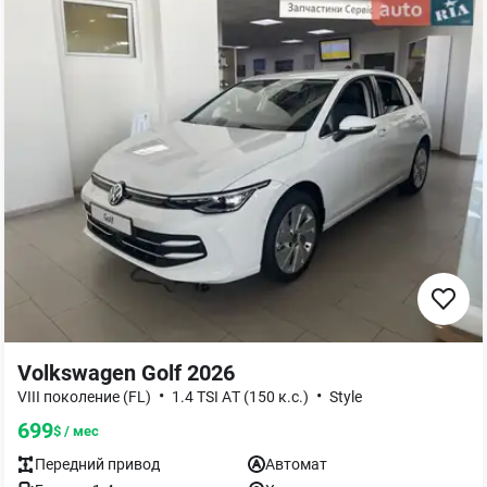
Volkswagen Golf 2026
•
•
VIII поколение (FL)
1.4 TSI AТ (150 к.с.)
Style
699
$ / мес
Передний
привод
Автомат