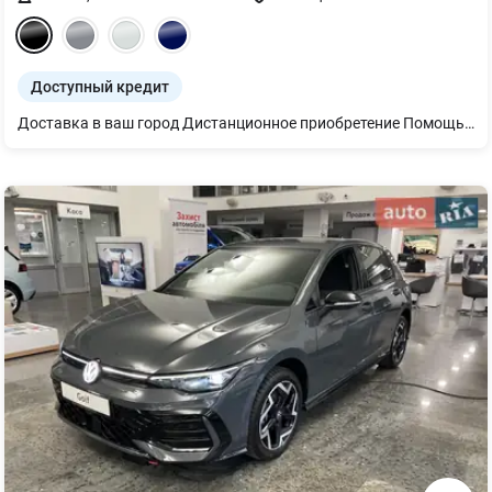
Доступный кредит
Доставка в ваш город Дистанционное приобретение Помощь с финансовым мониторингом Финансирование: кредит, лизинг Программа Trade-in – обмен на ваш автомобиль НДС Новый Golf R-Line 1.4 TSI Комплектация с дополнительными опциями : -Система кругового обзора "Area View" включена с камерой заднего вида "Rear View" -Digital Cockpit Pro цифровая панель приборов 10,2 дюйма -"Keyless Access" -"Black Style" -Выбор профиля езды -Руль мультифункциональный спортивный кожаный с подогревом и клавишами переключения передач -Ассистент смены полосы движения "Side Assist" -Климат-контроль "Air Care Climatronic" с трехзонным регулированием -Адаптивный круиз-контроль ACC вкл. с системой фронтального контроля "Front" с функцией экстренного торможения -Ассистент дальнего света "Light Assist" вкл. пакет "Свет и обзор"