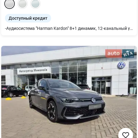
Доступный кредит
-Аудиосистема "Harman Kardon" 8+1 динамик, 12-канальный усилитель, сабвуфер, общая мощность 480 Вт -Проекционный Head-Up дисплей -Панорамная сдвижная крыша -Пакет экстерьера "Black Style" в сочетании со светодиодными матричными фарами IQ.Light. Элементы экстерьера и внешние зеркала в черном цвете. Светодиодные матричные фары IQ.Light ближнего и дальнего света с LED дневным светом, динамическим кор