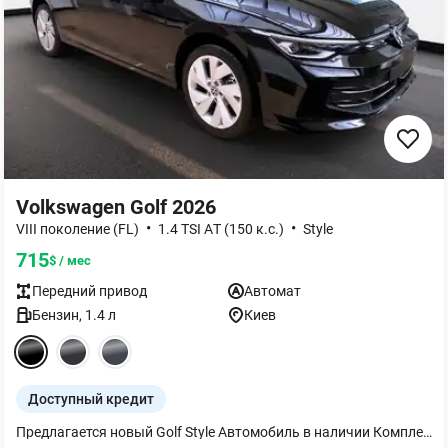
Volkswagen Golf 2026
•
•
VIII поколение (FL)
1.4 TSI AТ (150 к.с.)
Style
715
$ / мес
Передний
привод
Автомат
Бензин
,
1.4
л
Киев
Доступный кредит
Предлагается новый Golf Style Автомобиль в наличии Комплектация: - Светодиодные фары LED Plus ближнего и дальнего света - Пакет "Easy Open" - App-Connect: Apple CarPlay/Android Auto вкл. App-Connect Wireless - Digital Cockpit Pro: цифровая панель приборов 10,2 дюйма - Адаптивный круиз-контроль ACC - Камера заднего вида "Rear View" - Ассистент дальнего света "Light Assist" - Ассистент удержания полосы движения "Lane Assist" - Внешние зеркала с электроприводом складывания - Климат-контроль 3 зонный Air Care Climatronic - Медиасистема 'Ready 2 Discover" с 12.9 - Мультифункциональное кожаное рулевое колесо с функцией подогрева - Парктроник передний и задний - Фоновое освещение интерьера - Парковочный ассистент "Park Assist"