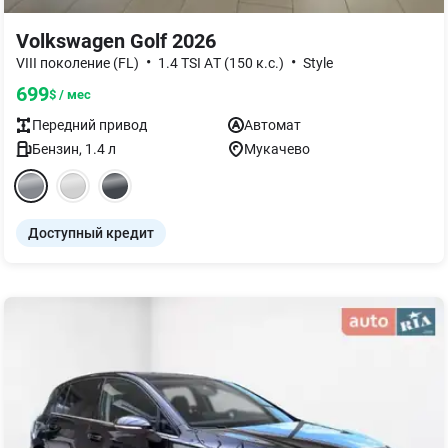
Volkswagen Golf 2026
•
•
VIII поколение (FL)
1.4 TSI AТ (150 к.с.)
Style
699
$ / мес
Передний
привод
Автомат
Бензин
,
1.4
л
Мукачево
Доступный кредит