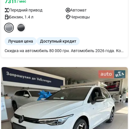
731
$ / мес
Передний
привод
Автомат
Бензин
,
1.4
л
Черновцы
Лучшая цена
Доступный кредит
Скидка на автомобиль 80 000 грн. Автомобиль 2026 года. Комплектация р-лайн + дополнительные опции: - Пакет экстерьера "Black Style" в сочетании со светодиодными матричными фарами IQ.Light. Элементы экстерьера и внешние зеркала в черном цвете. Светодиодные матричные фары IQ.Light ближнего и дальнего света с LED дневным светом - Датчик дождя; Зеркало заднего вида с функцией автоматического затемнения