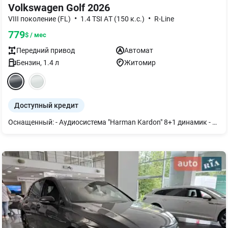
Volkswagen Golf 2026
•
•
VIII поколение (FL)
1.4 TSI AТ (150 к.с.)
R-Line
779
$ / мес
Передний
привод
Автомат
Бензин
,
1.4
л
Житомир
Доступный кредит
Оснащенный: - Аудиосистема "Harman Kardon" 8+1 динамик - Датчик дождя; Зеркало заднего вида с функцией автоматического затемнения - Пакет экстерьера "Black Style" в сочетании со светодиодными матричными фарами IQ.Light. Элементы экстерьера и внешние зеркала в черном цвете. Светодиодные матричные фары IQ.Light ближнего и дальнего света с LED дневным светом, динамическим кор - Система кругового обзора "Area View" включена с камерой заднего вида "Rear View" - Адаптивный круиз-контроль ACC вкл. систему фронтального контроля “Front Assist” с функцией экстренного торможения с системой обнаружения пешеходов и велосипедистов - Мультимедийная система "Ready 2 Discover" с 12.9 дюймовым цветным сенсорным дисплеем - Выбор профиля езды дает водителю возможность адаптировать различные характеристики систем автомобиля к текущей ситуации на дороге, необходимому комфорту во время движения и экономичному стилю вождения - Ассистент изменения полосы движения "Side Assist" вкл. ассистент помощи при движении задним ходом "Rear Traffic Alert" и система предупреждения при выходе из автомобиля "Exist warning system" - Digital Cockpit Pro цифровая панель приборов 10,2 дюйма, разрешение 1280 на 480 пикселей - Индикатор падения давления в колесах - Парктроник передний и задний облегчает маневрирование благодаря акустическому предупреждению при приближении к препятствиям спереди и сзади - Климат-контроль "Air Care Climatronic" с трехзонным регулированием микроклимата, антиаллергенным фильтром и дополнительными элементами управления кондиционером для задних пассажиров - Диски "Coventry" R17, легкосплавные с полированной поверхностью в черном цвете, 7.5J x 17, 225/45 R17 - Пакет «Парковка и комфорт» "Keyless Access" система безключевого запуска двигателя, открывание/закрывание дверей с функцией SAFELOCK; Сигнализация с датчиками охраны внутреннего пространства, автономной сиреной, защитой от буксования; Парковочный ассистент "Park Assist". - Ассистент дальнего света "Light Assist" вкл. пакет "Свет и обзор" - Фоновое освещение интерьера (30 цветов)