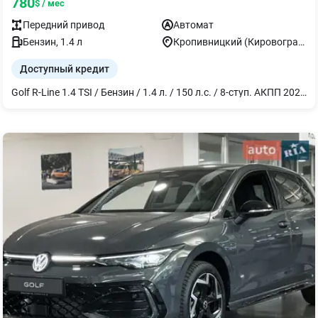
780
$ / мес
Передний
привод
Автомат
Бензин
,
1.4
л
Кропивницкий (Кировоград)
Доступный кредит
Golf R-Line 1.4 TSI / Бензин / 1.4 л. / 150 л.с. / 8-ступ. АКПП 2026 год. В наличии!. Звоните ! В цвете — серый лак Mondstein Grey Дополнительные опции: - Аудиосистема "Harman Kardon" 8+1 динамик, 12-канальный усилитель, сабвуфер, общая мощность 480 Вт - Пакет экстерьера "Black Style" в сочетании со светодиодными матричными фарами IQ.Light. Элементы экстерьера и внешние зеркала в черном цвете. Светодиодные матричные фары IQ.Light ближнего и дальнего света с LED дневным светом, - Кожаный салон Vienna: обивка сидений кожей, передние сиденья с активной климатизацией и поясничной поддержкой, сиденье водителя с электрорегулировкой и памятью