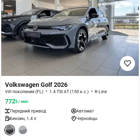
Volkswagen Golf 2026
•
•
VIII поколение (FL)
1.4 TSI AТ (150 к.с.)
R-Line
772
$ / мес
Передний
привод
Автомат
Бензин
,
1.4
л
Черновцы