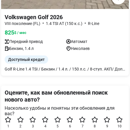
Volkswagen Golf 2026
•
•
VIII поколение (FL)
1.4 TSI AТ (150 к.с.)
R-Line
825
$ / мес
Передний
привод
Автомат
Бензин
,
1.4
л
Николаев
Доступный кредит
Golf R-Line 1.4 TSI / Бензин / 1.4 л. / 150 л.с. / 8-ступ. АКП/ Дополнительные опции: - Аудиосистема "Harman Kardon" 8+1 динамик, 12-канальный усилитель, сабвуфер, общая мощность 480 Вт. - Пакет экстерьера "Black Style" в сочетании со светодиодными матричными фарами IQ.Light. Элементы экстерьера и внешние зеркала в черном цвете. Светодиодные матричные фары IQ.Light ближнего и дальнего света с LED дневным светом.
Оцените, как вам обновленный поиск
нового авто?
Насколько удобны и понятны эти обновления для
вас?
1
2
3
4
5
6
7
8
9
10