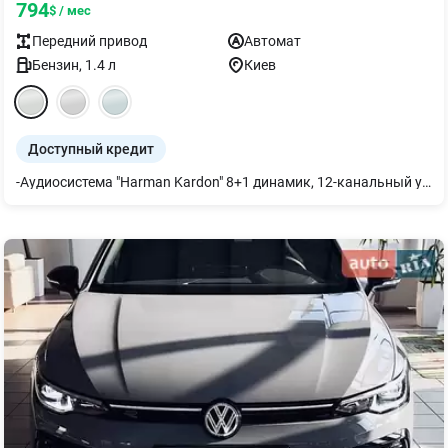
794
$ / мес
Передний
привод
Автомат
Бензин
,
1.4
л
Киев
Доступный кредит
-Аудиосистема "Harman Kardon" 8+1 динамик, 12-канальный усилитель, сабвуфер, общая мощность 480 Вт -Панорамная сдвижная крыша -Светодиодные матричные фары IQ. Light ближнего и дальнего света с LED дневным светом, динамической корректировкой угла наклона света фар и динамическим поворотным светом вкл. динамическим регулированием дальнего света Dynamic Light Assist