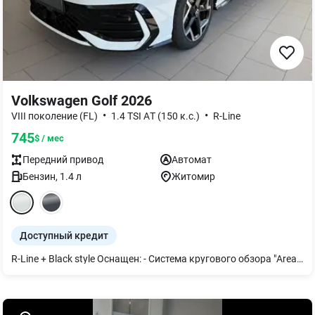
Volkswagen Golf 2026
•
•
VIII поколение (FL)
1.4 TSI AТ (150 к.с.)
R-Line
745
$ / мес
Передний
привод
Автомат
Бензин
,
1.4
л
Житомир
Доступный кредит
R-Line + Black style Оснащен: - Система кругового обзора "Area View" - Адаптивный круиз-контроль ACC - Пакет экстерьера "Black Style" элементы экстерьера и внешние зеркала в черном цвете в сочетании со светодиодными фарами LED Plus. - Прогрессивное рулевое управление (адаптируется в зависимости от скорости и дорожной ситуации) - Выбор профиля езды дает водителю возможность адаптировать различные характеристики систем автомобиля к текущей ситуации на дороге, необходимому комфорту во время движения и экономичному стилю вождения - Темно-тонированные задние окна и заднее стекло - Ассистент удержания полосы движения "Lane Assist" - Ассистент изменения полосы движения "Side Assist" вкл. ассистент помощи при выезде задним ходом "Rear Traffic Alert" и система предупреждения при выходе из автомобиля "Exist warning system" - Digital Cockpit Pro цифровая панель приборов 10,2 дюйма, разрешение 1280 на 480 пикселей - Индикатор падения давления в колесах - Проактивная система безопасности пассажиров (при аварийной ситуации передние ремни безопасности натягиваются, аварийная световая сигнализация включается, окна закрываются, оставляя небольшой зазор для оптимизации эффективности подушек безопасности) - Передний и задний парктроник облегчает маневрирование благодаря акустическому предупреждению при приближении к препятствиям спереди и сзади - App-Connect: Apple CarPlay/Android Auto вкл. App-Connect Wireless (беспроводное подключение смартфона к медиасистеме) - Климат-контроль "Air Care Climatronic" с трехзонным регулированием микроклимата, антиаллергенным фильтром и дополнительными элементами управления кондиционером для задних пассажиров - Диски "Coventry" R17, легкосплавные с полированной поверхностью в черном цвете, 7.5J x 17, 225/45 R17 - Пакет «Парковка и комфорт» "Keyless Access" система безключевого запуска двигателя, открывание/закрывание дверей с функцией SAFELOCK; Сигнализация с датчиками охраны внутреннего пространства, автономной сиреной, защитой от буксования; Парковочный ассистент "Park Assist" - Фоновое освещение интерьера (30 цветов) - Передние сиденья топ-спортивные с регулировкой по высоте - Подогрев передних сидений и руля