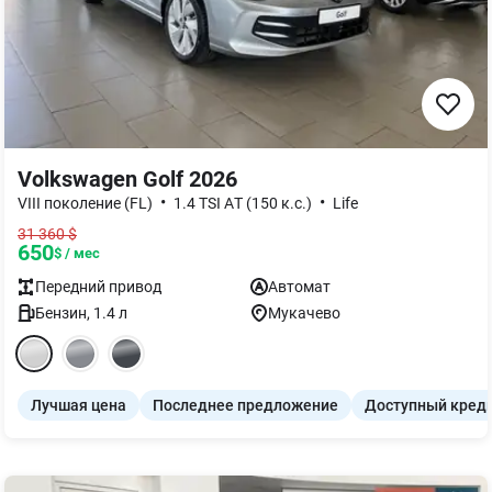
Volkswagen Golf 2026
•
•
VIII поколение (FL)
1.4 TSI AТ (150 к.с.)
Life
31 360
$
650
$ / мес
Передний
привод
Автомат
Бензин
,
1.4
л
Мукачево
Лучшая цена
Последнее предложение
Доступный кред