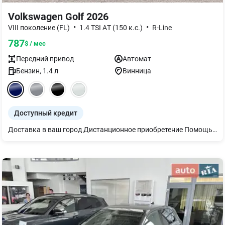
Volkswagen Golf 2026
•
•
VIII поколение (FL)
1.4 TSI AТ (150 к.с.)
R-Line
787
$ / мес
Передний
привод
Автомат
Бензин
,
1.4
л
Винница
Доступный кредит
Доставка в ваш город Дистанционное приобретение Помощь с финансовым мониторингом Финансирование: кредит, лизинг Программа Trade-in – обмен на ваш автомобиль НДС Новый Golf R-Line 1.4 TSI в необычайно стильном цвете Lapiz Blue Комплектация с дополнительными опциями : -Матричными фарами IQ.Light -Аудиосистема "Harman Kardon" -Система кругового обзора "Area View" включена с камерой заднего вида "Rear View" -Digital Cockpit Pro цифровая панель приборов 10,2 дюйма -"Keyless Access" -"Black Style" -Выбор профиля езды -Руль мультифункциональный спортивный кожаный с подогревом и клавишами переключения передач -Ассистент смены полосы движения "Side Assist" -Климат-контроль "Air Care Climatronic" с трехзонным регулированием -Адаптивный круиз-контроль ACC вкл. с системой фронтального контроля "Front" с функцией экстренного торможения