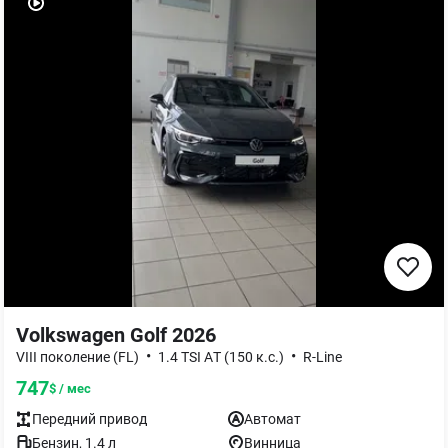
Volkswagen Golf 2026
•
•
VIII поколение (FL)
1.4 TSI AТ (150 к.с.)
R-Line
747
$ / мес
Передний
привод
Автомат
Бензин
,
1.4
л
Винница