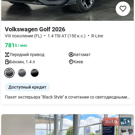
Volkswagen Golf 2026
•
•
VIII поколение (FL)
1.4 TSI AТ (150 к.с.)
R-Line
781
$ / мес
Передний
привод
Автомат
Бензин
,
1.4
л
Киев
Доступный кредит
Пакет экстерьера "Black Style" в сочетании со светодиодными матричными фарами IQ.Light. Элементы экстерьера и внешние зеркала в черном цвете ори. Светодиодные матричные фары IQ.Light ближнего и дальнего света с LED дневным светом, динамической корректировкой угла наклона света фар и динамическим поворотным светом вкл. динамическим регулированием дальнего света Dynamic Light Assist Адаптивный круиз-контроль ACC включает систему фронтального контроля FrontAssist с функцией экстренного торможения с системой обнаружения пешеходов и велосипедистов Ассистент смены полосы движения "Side Assist" вкл. ассистент помощи при движении задним ходом "Rear Traffic Alert" и система предупреждения при выезде из автомобиля "Exist warning system" Диски "Coventry" R17, легкосплавные с полированной поверхностью в черном цвете, 7.5J x 17, 225/45 R17 Электронная блокировка дифференциала XDS Камера заднего вида "Rear View" Руль мультифункциональный спортивный кожаный с подогревом и клавишами переключения передач Климат-контроль "Air Care Climatronic" с трехзонным регулированием микроклимата Медиасистема 'Ready 2 Discover" с 12.9 дюймовым цветным сенсорным дисплеем Сигнализация с датчиками охраны внутреннего пространства Парковочный ассистент "Park Assist" Передние сиденья топ-спортивные с регулировкой по высоте Подогрев передних сидений и руля Светодиодная лента решетки радиатора Фоновая подсветка интерьера (30 цветов)