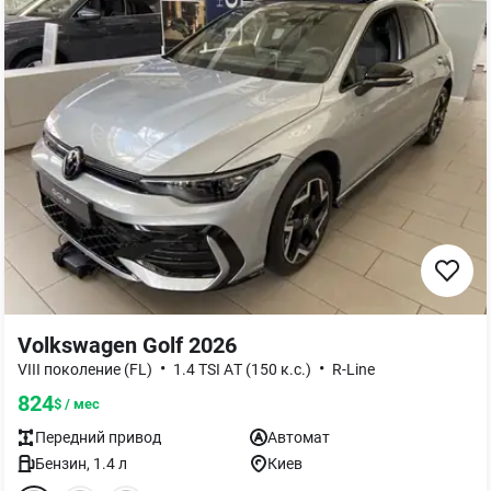
Volkswagen Golf 2026
•
•
VIII поколение (FL)
1.4 TSI AТ (150 к.с.)
R-Line
824
$ / мес
Передний
привод
Автомат
Бензин
,
1.4
л
Киев