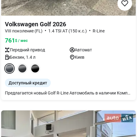
Volkswagen Golf 2026
•
•
VIII поколение (FL)
1.4 TSI AТ (150 к.с.)
R-Line
761
$ / мес
Передний
привод
Автомат
Бензин
,
1.4
л
Киев
Доступный кредит
Предлагается новый Golf R-Line Автомобиль в наличии Комплектация: - Матричные фары IQ.Light - Пакет "Easy Open" - App-Connect: Apple CarPlay/Android Auto вкл. App-Connect Wireless - Digital Cockpit Pro: цифровая панель приборов 10,2 дюйма - Адаптивный круиз-контроль ACC - Камера заднего вида "Rear View" - Ассистент дальнего света "Light Assist" - Ассистент удержания полосы движения "Lane Assist" - Внешние зеркала с электроскладыванием - Климат-контроль 3 зонный Air Care Climatronic - Медиасистема 'Ready 2 Discover" с 12.9 - Мультифункциональный кожаный руль с функцией подогрева - Парктроник передний и задний - Фоновое освещение интерьера - Парковочный ассистент "Park Assist"