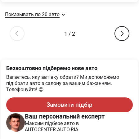
Показывать по
20
авто
1
/
2
Безкоштовно підберемо нове авто
Вагаєтесь, яку автівку обрати? Ми допоможемо
підібрати авто з салону за вашим бажанням.
Телефонуйте! 😉
Замовити підбір
Ваш персональний експерт
Максим
підбере авто в
AUTOCENTER AUTO.RIA