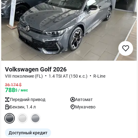
Volkswagen Golf 2026
•
•
VIII поколение (FL)
1.4 TSI AТ (150 к.с.)
R-Line
36 174
$
788
$ / мес
Передний
привод
Автомат
Бензин
,
1.4
л
Мукачево
Доступный кредит