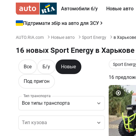
Автомобили б/у
Новые авто
Підтримати збір на авто для ЗСУ
AUTO.RIA.com
Новые авто
Sport Energy
в Харьков
16 новых Sport Energy в Харькове
Sport Energ
Все
Б/у
Новые
16
предлож
Под пригон
Тип транспорта
Все типы транспорта
Тип кузова
Тип кузова