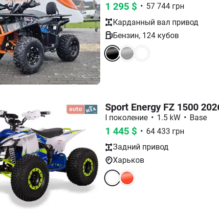
1 295
$
•
57 744
грн
Карданный вал
привод
Бензин
,
124
кубов
Sport Energy FZ 1500 202
I поколение
•
1.5 kW
•
Base
1 445
$
•
64 433
грн
Задний
привод
Харьков