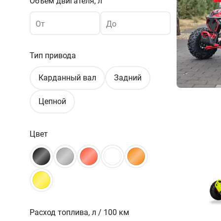
Объем двигателя, л
От
До
Тип привода
Карданный вал
Задний
Цепной
Цвет
Расход топлива,
л / 100 км