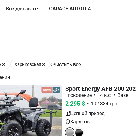
Все для авто
GARAGE AUTO.RIA
е
Очистить все
y
Харьковская
ений
Sport Energy AFB 200 20
I поколение
•
14 к.с.
•
Base
2 295
$
•
102 334
грн
Цепной
привод
Харьков