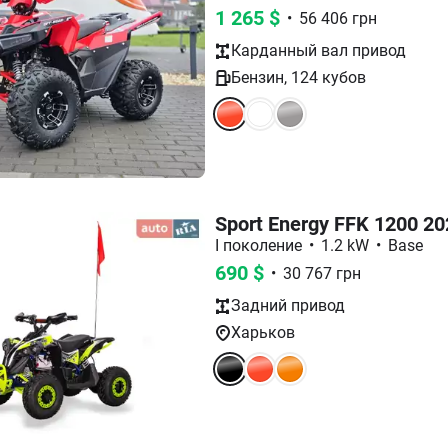
1 265
$
•
56 406
грн
Карданный вал
привод
Бензин
,
124
кубов
Sport Energy FFK 1200 20
I поколение
•
1.2 kW
•
Base
690
$
•
30 767
грн
Задний
привод
Харьков