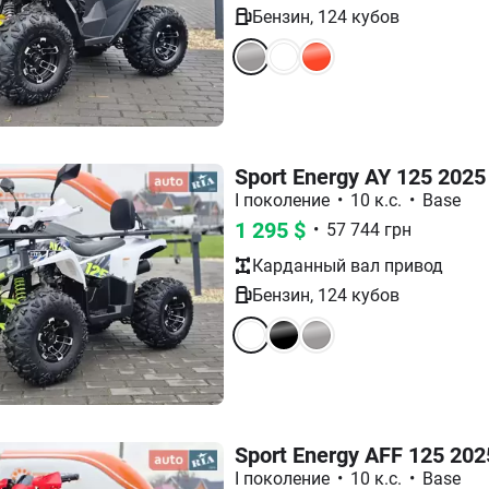
Бензин
,
124
кубов
Sport Energy AY 125 2025
I поколение
•
10 к.с.
•
Base
1 295
$
•
57 744
грн
Карданный вал
привод
Бензин
,
124
кубов
Sport Energy AFF 125 202
I поколение
•
10 к.с.
•
Base