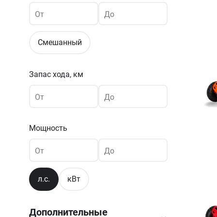
От
До
Смешанный
Запас хода, км
От
До
Мощность
От
До
л.с.
кВт
Дополнительные