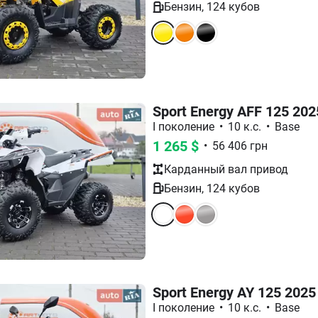
Бензин
,
124
кубов
Sport Energy AFF 125 202
I поколение
•
10 к.с.
•
Base
1 265
$
•
56 406
грн
Карданный вал
привод
Бензин
,
124
кубов
Sport Energy AY 125 2025
I поколение
•
10 к.с.
•
Base