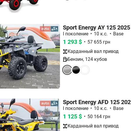
Sport Energy AY 125 2025
I поколение
•
10 к.с.
•
Base
1 293
$
•
57 655
грн
Карданный вал
привод
Бензин
,
124
кубов
Sport Energy AFD 125 20
I поколение
•
10 к.с.
•
Base
1 125
$
•
50 164
грн
Карданный вал
привод