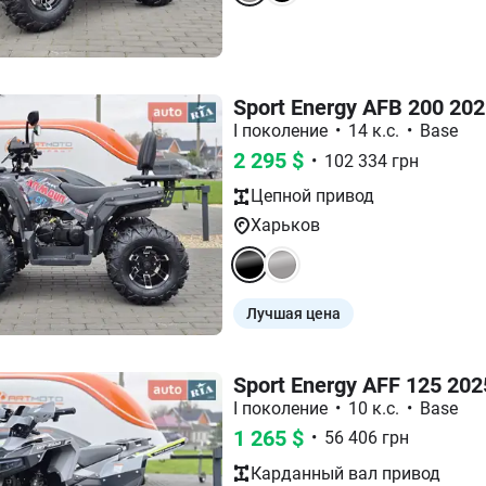
Sport Energy AFB 200 20
I поколение
•
14 к.с.
•
Base
2 295
$
•
102 334
грн
Цепной
привод
Харьков
Лучшая цена
Sport Energy AFF 125 202
I поколение
•
10 к.с.
•
Base
1 265
$
•
56 406
грн
Карданный вал
привод