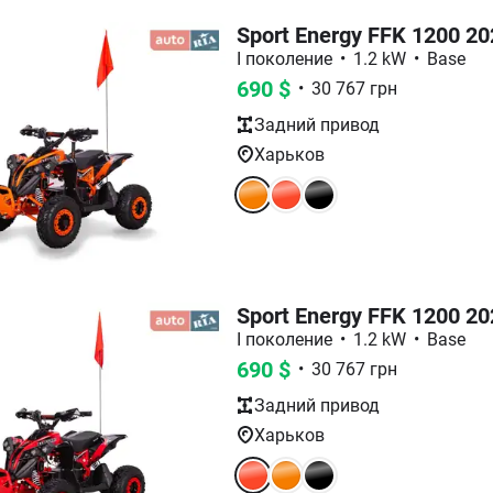
Sport Energy FFK 1200 20
I поколение
•
1.2 kW
•
Base
690
$
•
30 767
грн
Задний
привод
Харьков
Sport Energy FFK 1200 20
I поколение
•
1.2 kW
•
Base
690
$
•
30 767
грн
Задний
привод
Харьков