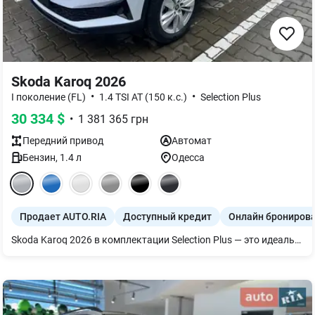
Skoda Karoq 2026
•
•
I поколение (FL)
1.4 TSI AT (150 к.с.)
Selection Plus
30 334
$
•
1 381 365
грн
Передний
привод
Автомат
Бензин
,
1.4
л
Одесса
Продает AUTO.RIA
Доступный кредит
Онлайн брониров
Skoda Karoq 2026 в комплектации Selection Plus — это идеальный выбор для тех, кто ищет проверенную надежность в сочетании с расширенным перечнем современных удобств, что делает каждую поездку максимально выгодной и комфортной. Главная ценность этой модели заключается в гармоничном тандеме мощного 150-сильного двигателя 1.4 TSI и классического 8-ступенчатого «автомата», что обеспечивает не только приятную динамику и топливную экономичность, но и высокий уровень эксплуатационной надежности. Выбирая версию Selection Plus, вы инвестируете в свой ежедневный покой: цифровая панель приборов, расширенная мультимедиа и интеллектуальные помощники водителя создают ощущение автомобиля высшего сегмента, сохраняя при этом фирменную практичность Simply Clever. Это взвешенное решение для владельца, который ценит баланс между технологичностью, уютом семейного кроссовера и гарантированной высокой стоимостью автомобиля на рынке в будущем.