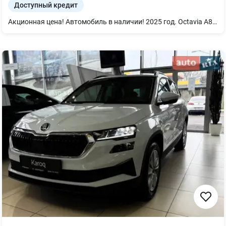
Доступный кредит
Акционная цена! Автомобиль в наличии! 2025 год. Octavia A8 Selection 1,4 TSI/110 kW 8AQ - Удаленный доступ 3 года - Продление гарантии на 4 года, до 90 000 км - LED головной свет - LED задние комбинированные фонари с анимированными индикаторами - Цифровая панель приборов с расширенными функциями - PARK DISTANCE CONTROL - датчики парковки спереди и сзади - Выбор профиля вождения "DRIVING MODE SELECTION" - «AUTO LIGHT ASSIST» - автоматическое управление дальним светом с датчиком света - Камера заднего вида - Обивка сиденья из ткани - Легкосплавные диски 17 дюймов - Передние сиденья с подогревом - Подогрев лобового стекла Комплектация SELECTION+. Автомобиль доступен на тест-драйв! Ждем Вас на осмотр и ароматный кофе! Возможна покупка в кредит или лизинг, обмен по программе Trade-in.