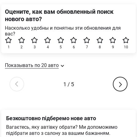
Оцените, как вам обновленный поиск
нового авто?
Насколько удобны и понятны эти обновления для
вас?
1
2
3
4
5
6
7
8
9
10
Показывать по
20
авто
1
/
5
Безкоштовно підберемо нове авто
Вагаєтесь, яку автівку обрати? Ми допоможемо
підібрати авто з салону за вашим бажанням.