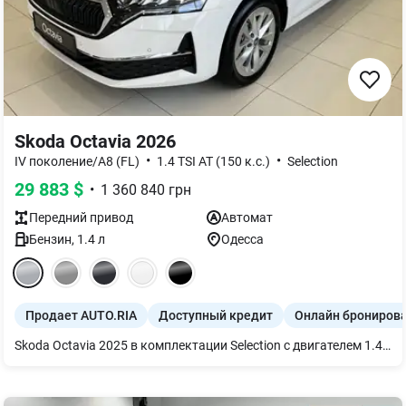
Skoda Octavia 2026
•
•
IV поколение/A8 (FL)
1.4 TSI AT (150 к.с.)
Selection
29 883
$
•
1 360 840
грн
Передний
привод
Автомат
Бензин
,
1.4
л
Одесса
Продает AUTO.RIA
Доступный кредит
Онлайн брониров
Skoda Octavia 2025 в комплектации Selection с двигателем 1.4 TSI (150 л.с.) и 8-ступенчатым «автоматом» — это эталонный выбор для украинского рынка, сочетающий практичность лифтбека с надежностью классической гидромеханической трансмиссии. По состоянию на март 2026 года, ценность этой модели заключается в ее универсальности и высокой ликвидности: вы получаете просторный салон и огромный багажник на 600 литров в сочетании с проверенным временем турбомотором, который обеспечивает уверенную динамику при умеренном расходе топлива. Комплектация Selection после обновления (FL) стала намного современнее, предлагая цифровые решения и системы безопасности, которые раньше были прерогативой более дорогих версий, сохраняя при этом статус "золотой середины" линейки Octavia.