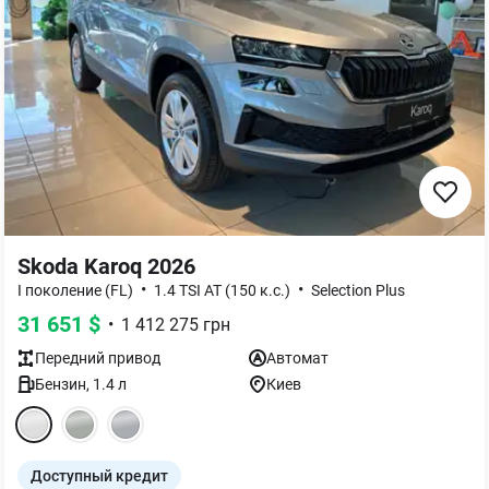
Skoda Karoq 2026
•
•
I поколение (FL)
1.4 TSI AT (150 к.с.)
Selection Plus
31 651
$
•
1 412 275
грн
Передний
привод
Автомат
Бензин
,
1.4
л
Киев
Доступный кредит