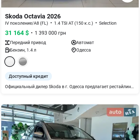
Skoda Octavia 2026
•
•
IV поколение/A8 (FL)
1.4 TSI AT (150 к.с.)
Selection
31 164
$
•
1 393 000
грн
Передний
привод
Автомат
Бензин
,
1.4
л
Одесса
Доступный кредит
Официальный дилер Skoda в г. Одесса предлагает рестайлинговую Octavia A8 в комплектации Selection Plus: - ESC; - 6 подушек безопасности; - датчик давления в шинах; - мультимедиа 10 дюймов, с CarPlay и Android Auto; - подогрев передних сидений, руля и лобового стекла; - камера заднего вида; - передний и задний датчик парковки;