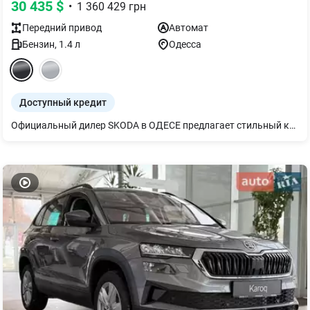
30 435
$
•
1 360 429
грн
Передний
привод
Автомат
Бензин
,
1.4
л
Одесса
Доступный кредит
Официальный дилер SKODA в ОДЕСЕ предлагает стильный компактный внедорожник Karoq, в следующей комплектации: - камера заднего вида; - активные системы безопасности ESC (вкл.ABS+MSR+ASR+EDS+HBA+XDS); - 6 подушек безопасности; - Двухзонный климат-контроль; - подогрев всех сидений и лобового стекла; - задний и передний парктроник с системой экстренного торможения; -система "FRONT ASSIST" - оптика LED; - LED задняя оптика; - датчик света и датчик дождя; - датчик давления в шинах; -круиз-контроль с ограничителем скорости; - легкосплавные диски R-17; - Информационная система 8,0' емкостный сенсорный цветной дисплей, система APPLE CARPLAY, ANDROID-AUTO.