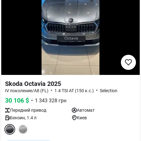
Skoda Octavia 2025
•
•
IV поколение/A8 (FL)
1.4 TSI AT (150 к.с.)
Selection
30 106
$
•
1 343 328
грн
Передний
привод
Автомат
Бензин
,
1.4
л
Киев