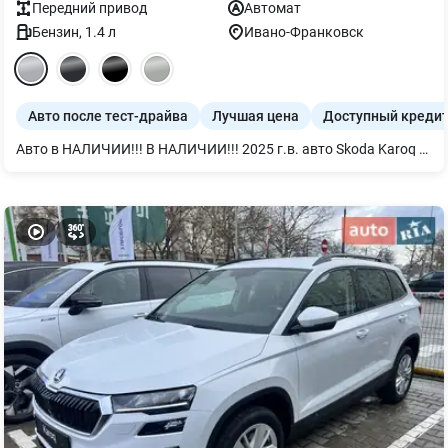
Передний
привод
Автомат
Бензин
,
1.4
л
Ивано-Франковск
Авто после тест-драйва
Лучшая цена
Доступный креди
Авто в НАЛИЧИИ!!! В НАЛИЧИИ!!! 2025 г.в. авто Skoda Karoq SPORTLINE 1.4TSI 110kw / 150 л.с. 8 AT гидротрансформатор AISIN (Автоматическая КПП) в белом цвете металлик MOON 2Y2Y Авто из тестового парка SPORTLINE с дополнительными опциями: – Электрический багажник Виртуальная педаль с взмахом ноги – Лобовое стекло с подогревом – Подогрев передних и задних сидений – Панорамный люк Стоимость авто 1 579 000 грн с НДС. Мы работаем, свет есть (если нет, то у нас работает генератор). За более подробной информацией обращайтесь по номеру телефона