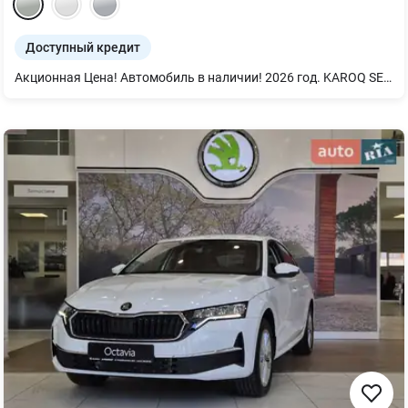
Доступный кредит
Акционная Цена! Автомобиль в наличии! 2026 год. KAROQ SELECTION 1,4 TSI/110 kW 8AQ - Удаленный доступ 3 года - LED головной свет - LED задние комбинированные фонари с анимированными индикаторами - Цифровая панель приборов с расширенными функциями - Пакет "Плохие дороги" (Защита картера двигателя и защита днища кузова от камней) - Беспроводной Carplay / Android Auto - PARK DISTANCE CONTROL - датчики парковки спереди и сзади - Бесконтактное открытие/закрытие багажника ногой - «AUTO LIGHT ASSIST» - автоматическое управление дальним светом с датчиком света - Центральный замок Kessy Go без SafeLock - Камера заднего вида "REAR VIEW" - Обивка сиденья из ткани - Легкосплавные диски 17 дюймов - Передние сиденья с подогревом - Задние сиденья с подогревом - Обогрев лобового стекла - Подогрев руля - Дополнительное тонирование окон SUNSET Комплектация SELECTION PLUS. Автомобиль доступен на тест-драйв! Ждем Вас на осмотр и ароматный кофе! Возможна покупка в кредит или лизинг, обмен по программе Trade-in.