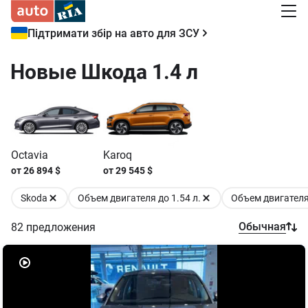
Підтримати збір на авто для ЗСУ
Новые Шкода 1.4 л
Octavia
Karoq
от
26 894
$
от
29 545
$
Skoda
Объем двигателя до 1.54 л.
Объем двигателя 
Обычная
82
предложения