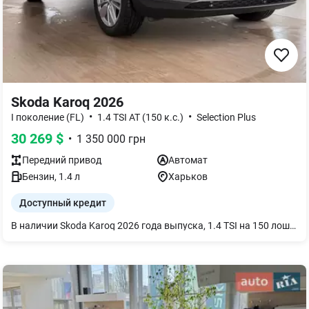
Skoda Karoq 2026
•
•
I поколение (FL)
1.4 TSI AT (150 к.с.)
Selection Plus
30 269
$
•
1 350 000
грн
Передний
привод
Автомат
Бензин
,
1.4
л
Харьков
Доступный кредит
В наличии Skoda Karoq 2026 года выпуска, 1.4 TSI на 150 лошадиных сил в комплектации Selection Plus. Для консультации обращайтесь по указанному номеру!