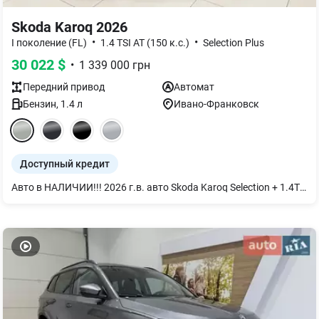
Skoda Karoq 2026
•
•
I поколение (FL)
1.4 TSI AT (150 к.с.)
Selection Plus
30 022
$
•
1 339 000
грн
Передний
привод
Автомат
Бензин
,
1.4
л
Ивано-Франковск
Доступный кредит
Авто в НАЛИЧИИ!!! 2026 г.в. авто Skoda Karoq Selection + 1.4TSI 110kw / 150 л.с. 8 AT гидротрансформатор AISIN (Автоматическая КПП) в сером цвете STEEL M3M3 Комплектация : Selection + Дополнительные опции: Дополнительные опции: – Электрический багажник Виртуальная педаль с взмахом ноги – Лобовое стекло с подогревом – Подогрев передних и задних сидений – "PARK DISTANCE CONTROL" - датчики парковки спереди и сзади – С камерой заднего вида Стоимость авто 1 339 000 грн с НДС. За более подробной информацией обращайтесь по номеру телефона