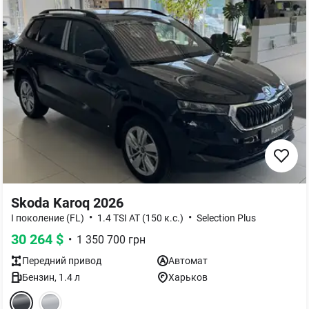
Skoda Karoq 2026
•
•
I поколение (FL)
1.4 TSI AT (150 к.с.)
Selection Plus
30 264
$
•
1 350 700
грн
Передний
привод
Автомат
Бензин
,
1.4
л
Харьков