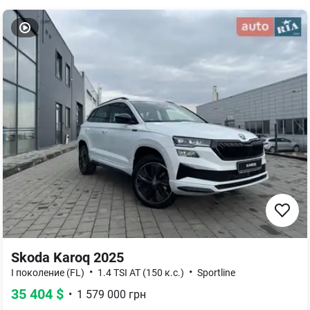
Skoda Karoq 2025
•
•
I поколение (FL)
1.4 TSI AT (150 к.с.)
Sportline
35 404
$
•
1 579 000
грн