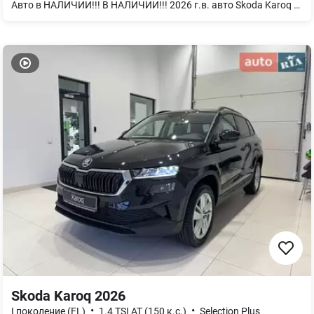
Авто в НАЛИЧИИ!!! В НАЛИЧИИ!!! 2026 г.в. авто Skoda Karoq Selection PLUS 1.4TSI 110kw / 150 л.с. 8 AT гидротрансформатор AISIN (Автоматическая КПП) в НОВОМ сером цвете металлик Graphite Grey 5X5X Selection PLUS Комплектация : Selection Plus Дополнительные опции: – Электрический багажник Виртуальная педаль взмахом ноги – Лобовое скло с подогревом – Подогрев передних и задних сидений – "PARK DISTANCE CONTROL" - датчики парковки спереди и сзади – С камерой заднего вида Стоимость авто 1 339 000 грн с НДС. Мы работаем, свет есть (если нет, то у нас работает генератор). За более подробной информацией обращайтесь по номеру телефона
Skoda Karoq 2026
•
•
I поколение (FL)
1.4 TSI AT (150 к.с.)
Selection Plus