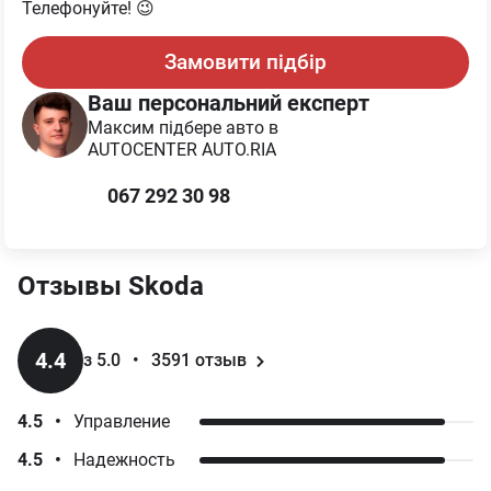
Телефонуйте! 😉
Замовити підбір
Ваш персональний експерт
Максим
підбере авто в
AUTOCENTER AUTO.RIA
067 292 30 98
Отзывы
Skoda
4.4
з 5.0
•
3591
отзыв
4.5
•
Управление
4.5
•
Надежность