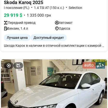
Skoda Karoq 2025
•
•
I поколение (FL)
1.4 TSI AT (150 к.с.)
Selection
29 919
$
•
1 335 000
грн
Передний
привод
Автомат
Бензин
,
1.4
л
Одесса
Лучшая цена
Доступный кредит
Шкода Карок в наличии в отличной комплектации с камерой заднего вида, подогревом лобового стекла, электроподъемником крышки багажника и многим другим только у официального дилера в г. Одеса