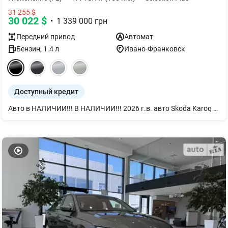
31 255
$
30 022
$
•
1 339 000
грн
Передний
привод
Автомат
Бензин
,
1.4
л
Ивано-Франковск
Доступный кредит
Авто в НАЛИЧИИ!!! В НАЛИЧИИ!!! 2026 г.в. авто Skoda Karoq Selection PLUS 1.4TSI 110kw / 150 л.с. 8 AT гидротрансформатор AISIN (Автоматическая КПП) в черном цвете металлик Black Magic Pearlescent 1Z1Z Selection PLUS Комплектация : Selection Plus Дополнительные опции: – Электрический багажник Виртуальная педаль взмахом ноги – Лобовое стекло с подогревом – Подогрев передних и задних сидений – "PARK DISTANCE CONTROL" - датчики парковки спереди и сзади – С камерой заднего вида Стоимость авто 1 382 000 грн с НДС. Мы работаем, свет есть (если нет, то у нас работает генератор). За более подробной информацией обращайтесь по номеру телефона