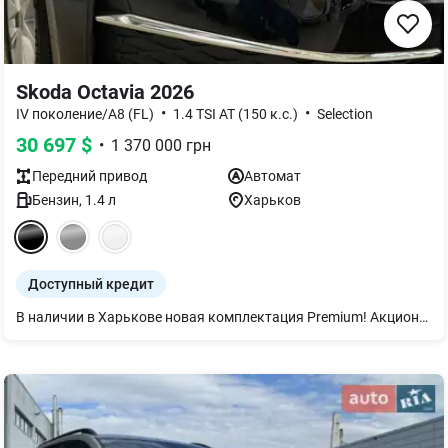
Skoda Octavia 2026
•
•
IV поколение/A8 (FL)
1.4 TSI AT (150 к.с.)
Selection
30 697
$
•
1 370 000
грн
Передний
привод
Автомат
Бензин
,
1.4
л
Харьков
Доступный кредит
В наличии в Харькове новая комплектация Premium! Акционная цена на авто 2026 года производства! *на фото автомобиль в комплектации Selection+ Комплектация Premium для тех, кто ценит комфорт: - LED Matrix головные фары - Сенсорное открытие багажного отделения - Система безключевого доступа Keyless Advanced - климат-контроль (2х зонный) - Обогрев: сидений, зеркал, лобового стекла - легкосплавные диски 17 - Цифровая панель приборов - парктроник и камера заднего вида - подогрев сидений, руля и лобового стекла - система курсовой устойчивости и много другого. Доступна в кредит или по программе Трейд-Ин (обмен старого авто на новое)