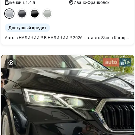
Бензин
,
1.4
л
Ивано-Франковск
Доступный кредит
Авто в НАЛИЧИИ!!! В НАЛИЧИИ!!! 2026 г.в. авто Skoda Karoq Selection PLUS 1.4TSI 110kw / 150 л.с. 8 AT гидротрансформатор AISIN (Автоматическая КПП) в белом цвете металлик MOON 2Y2Y Selection PLUS Комплектация : Selection Plus – Электрический багажник Виртуальная педаль с взмахом ноги – Лобовое стекло с подогревом – Подогрев передних и задних сидений – "PARK DISTANCE CONTROL" - датчики парковки спереди и сзади – С камерой заднего вида Стоимость авто 1 339 000 грн с НДС. Мы работаем, свет есть (если нет, то у нас работает генератор). За более подробной информацией обращайтесь по номеру телефона