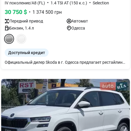
•
•
IV поколение/A8 (FL)
1.4 TSI AT (150 к.с.)
Selection
30 750
$
•
1 374 500
грн
Передний
привод
Автомат
Бензин
,
1.4
л
Одесса
Доступный кредит
Официальный дилер Skoda в г. Одесса предлагает рестайлинговую эксклюзивную Octavia A8: - ESC; - 6 подушек безопасности; - датчик давления в шинах; - мультимедиа 10 дюймов, с CarPlay и Android Auto; - подогрев передних сидений, руля и лобового стекла; - камера заднего вида; - передний и задний датчик парковки; - black packet.