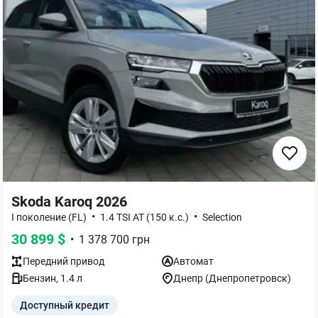
Skoda Karoq 2026
•
•
I поколение (FL)
1.4 TSI AT (150 к.с.)
Selection
30 899
$
•
1 378 700
грн
Передний
привод
Автомат
Бензин
,
1.4
л
Днепр (Днепропетровск)
Доступный кредит