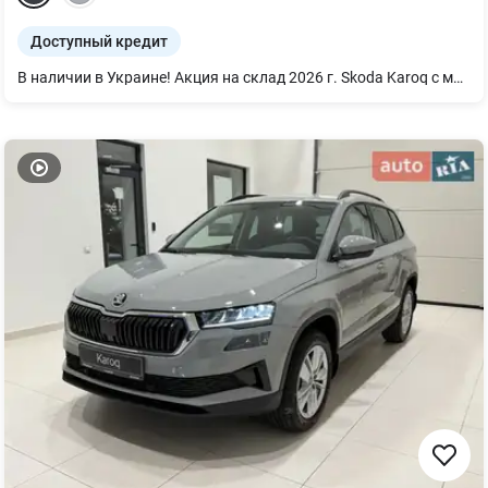
Доступный кредит
В наличии в Украине! Акция на склад 2026 г. Skoda Karoq с мощным 1.4 TSI двигателем на 150 л.с. с 8-ступенчатым автоматом Aisin. Комплектация автомобиля Selection Plus: - климат-контроль 2х зонный - обогрев сидений, руля и лобового стекла - камера заднего вида - Светодиодная оптика - диски R17 - датчики парковки передние и задние - радар аварийной остановки - мультируль - круиз-контроль да много другого. Автомобиль можно приобрести в кредит или по программе Трейд-Ин.