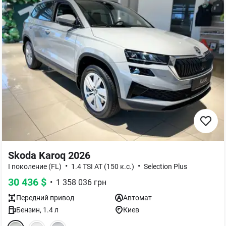
Skoda Karoq 2026
•
•
I поколение (FL)
1.4 TSI AT (150 к.с.)
Selection Plus
30 436
$
•
1 358 036
грн
Передний
привод
Автомат
Бензин
,
1.4
л
Киев