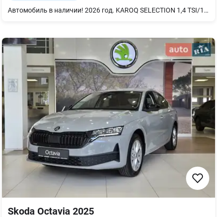
Автомобиль в наличии! 2026 год. KAROQ SELECTION 1,4 TSI/110 kW 8AQ - Удаленный доступ 3 года - LED головной свет - LED задние комбинированные фонари с анимированными индикаторами - Цифровая панель приборов с расширенными функциями - Пакет "Поганые дороги" (Защита картера двигателя и защита днища кузова от камней) - Беспроводной Carplay / Android Auto - PARK DISTANCE CONTROL - датчики парковки спереди и сзади - Бесконтактное открытие/закрытие багажника ногой - «AUTO LIGHT ASSIST» - автоматическое управление дальним светом с датчиком света - Центральный замок Kessy Go без SafeLock - Камера заднего вида "REAR VIEW" - Обивка сиденья из ткани - Легкосплавные диски 17 дюймов - Передние сиденья с подогревом - Задние сиденья с подогревом - Подогрев лобового стекла - Подогрев руля - Дополнительная тонировка окон SUNSET Комплектация SELECTION PLUS. Автомобиль доступен на тест драйв! Ждем Вас на осмотр и ароматный кофе! Возможна покупка в кредит или лизинг, обмен по программе Trade-in.
Skoda Octavia 2025