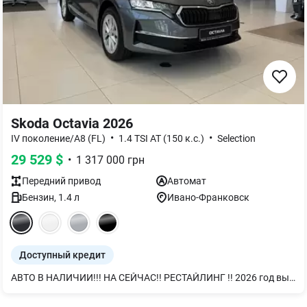
Skoda Octavia 2026
•
•
IV поколение/A8 (FL)
1.4 TSI AT (150 к.с.)
Selection
29 529
$
•
1 317 000
грн
Передний
привод
Автомат
Бензин
,
1.4
л
Ивано-Франковск
Доступный кредит
АВТО В НАЛИЧИИ!!! НА СЕЙЧАС!! РЕСТАЙЛИНГ !! 2026 год выпуска. 2026 год Skoda Octavia NEW SELECTION + 1.4 TSI 110 KW, 150 л.с. 8 ст. Автоматическая КПП AISIN, В сером цвете металлик Graphite Crey 5X5X Дополнительные опции: - Задний и передний парктроник "PARK DISTANCE CONTROL" - Виртуальная панель приборов - Выбор профиля вождения "DRIVING MODE SELECTION" - автоматическое переключение дальний ближний свет За более подробной информацией обращайтесь по номеру телефона.