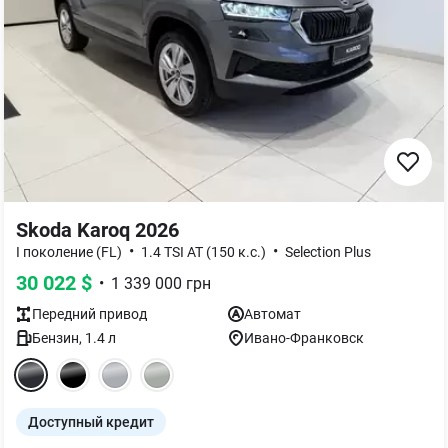
Skoda Karoq 2026
•
•
I поколение (FL)
1.4 TSI AT (150 к.с.)
Selection Plus
30 022
$
•
1 339 000
грн
Передний
привод
Автомат
Бензин
,
1.4
л
Ивано-Франковск
Доступный кредит