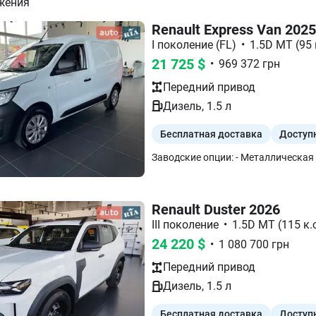
жения
Renault Express Van 2025
I поколение (FL)
•
1.5D МТ (95 
21 725
$
•
969 372
грн
Передний
привод
Дизель
,
1.5
л
Бесплатная доставка
Доступ
Renault Duster 2026
III поколение
•
1.5D MT (115 к.с
24 220
$
•
1 080 700
грн
Передний
привод
Дизель
,
1.5
л
Бесплатная доставка
Доступ