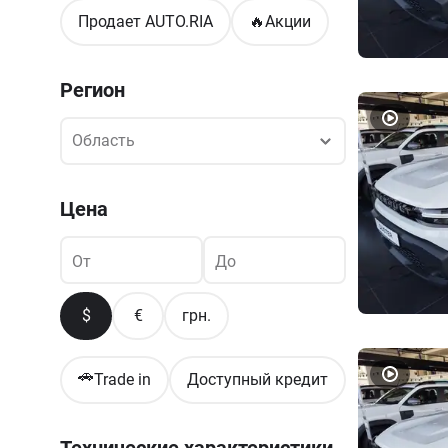
Продает AUTO.RIA
🔥
Акции
Регион
Область
Область
Цена
От
До
$
€
грн.
🚗
Trade in
Доступный кредит
Технические характеристики