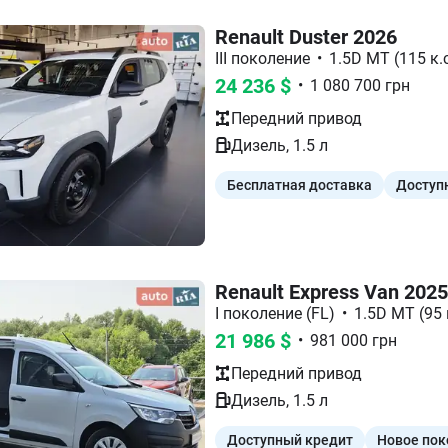
Renault Duster 2026
III поколение
•
1.5D MT (115 к.с
24 236
$
•
1 080 700
грн
Передний
привод
Дизель
,
1.5
л
Бесплатная доставка
Доступ
Renault Express Van 2025
I поколение (FL)
•
1.5D МТ (95 
21 986
$
•
981 000
грн
Передний
привод
Дизель
,
1.5
л
Доступный кредит
Новое пок