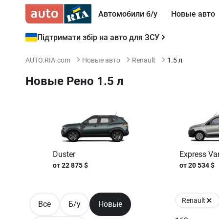
Автомобили б/у
Новые авто
Підтримати збір на авто для ЗСУ
AUTO.RIA.com
Новые авто
Renault
1.5 л
Новые Рено 1.5 л
Duster
Express Va
от
22 875
$
от
20 534
$
Renault
Все
Б/у
Новые