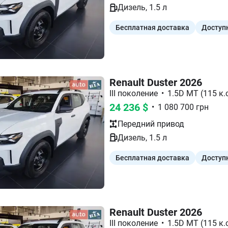
Дизель
,
1.5
л
Бесплатная доставка
Доступ
Renault Duster 2026
III поколение
•
1.5D MT (115 к.с
24 236
$
•
1 080 700
грн
Передний
привод
Дизель
,
1.5
л
Бесплатная доставка
Доступ
Renault Duster 2026
III поколение
•
1.5D MT (115 к.с