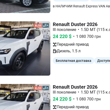
Renault Duster 2026
III поколение
•
1.5D MT (115 к.с
24 220
$
•
1 080 700
грн
Передний
привод
Дизель
,
1.5
л
Бесплатная доставка
Доступ
Renault Duster 2026
III поколение
•
1.5D MT (115 к.с
24 220
$
•
1 080 700
грн
Передний
привод