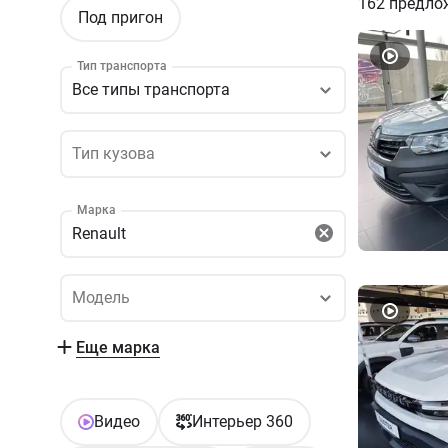
162
предло
Под пригон
Тип транспорта
Все типы транспорта
Тип кузова
Тип кузова
Марка
Renault
Модель
Модель
Еще марка
Видео
Интерьер 360