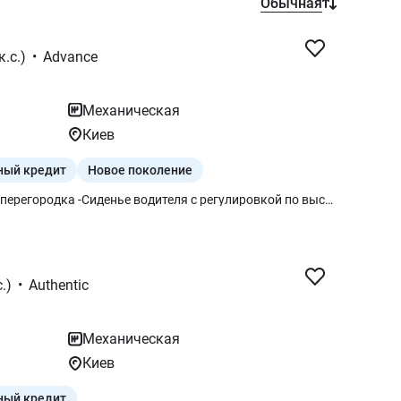
Обычная
к.с.)
•
Advance
Механическая
Киев
ный кредит
Новое поколение
Заводские опции: - Металлическая перегородка -Сиденье водителя с регулировкой по высоте
.)
•
Authentic
Механическая
Киев
ный кредит