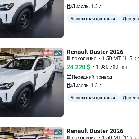
Дизель
,
1.5
л
Бесплатная доставка
Доступ
Renault Duster 2026
III поколение
•
1.5D MT (115 к.с
24 220
$
•
1 080 700
грн
Передний
привод
Дизель
,
1.5
л
Бесплатная доставка
Доступ
Renault Duster 2026
III поколение
•
1.5D MT (115 к.с