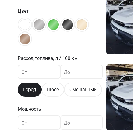
Цвет
Расход топлива,
л / 100 км
От
До
Город
Шосе
Смешанный
Мощность
От
До