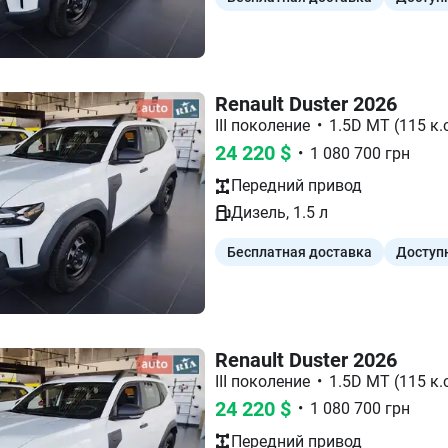
Renault Duster 2026
III поколение
•
1.5D MT (115 к.с
24 220
$
•
1 080 700
грн
Передний
привод
Дизель
,
1.5
л
Бесплатная доставка
Доступ
Renault Duster 2026
III поколение
•
1.5D MT (115 к.с
24 220
$
•
1 080 700
грн
Передний
привод