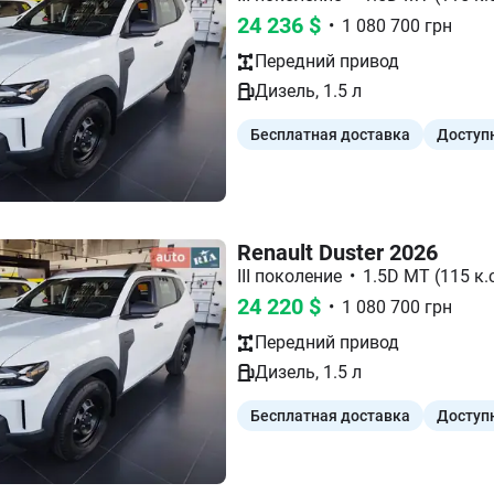
24 236
$
•
1 080 700
грн
Передний
привод
Дизель
,
1.5
л
Бесплатная доставка
Доступ
Renault Duster 2026
III поколение
•
1.5D MT (115 к.с
24 220
$
•
1 080 700
грн
Передний
привод
Дизель
,
1.5
л
Бесплатная доставка
Доступ