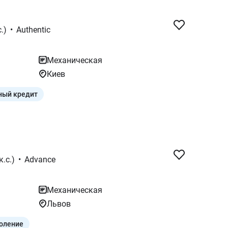
.)
•
Authentic
Механическая
Киев
ный кредит
к.с.)
•
Advance
Механическая
Львов
оление