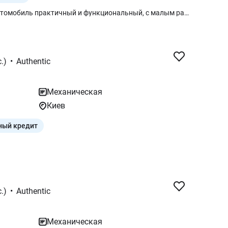
в НАЛИЧИИ Renault Express VAN Автомобиль практичный и функциональный, с малым расходом топлива (до 6 литров в городе) Возможна покупка с НДС * Комплектация Advance * 1.5 дизель (95 л.с.) - (испытаний временем k9k) * Передний привод * МКПП 6 * 2025 г. изготовление * Гарантия 3 года или 100 000 км * Гарантия 6 лет от коррозии * Грузовой отсек (Длина-1915см , Ширина-1416см, Высота- 1100см) Дополнительные опции (заводские): • Подлокотник для водителя; • Сиденье водителя с регулировкой по высоте; • Ключ с 3 кнопками, который складывается; • Розетка 12В сверху в нише возле водителя + 3 разъема USB 2.4A • Аудиосистема Radio Connect R&Go • Датчик света и дождя • Задний парктроник • Металлическая перегородка с окном; Детали по телефону. Будем рады ответить на любые вопросы.
.)
•
Authentic
Механическая
Киев
ный кредит
.)
•
Authentic
Механическая