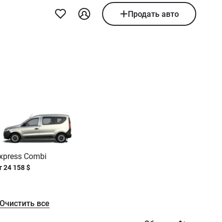
Продать авто
xpress Combi
т
24 158
$
Очистить все