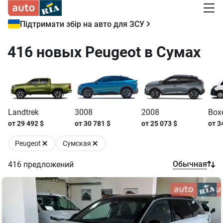
Підтримати збір на авто для ЗСУ
416 новых Peugeot в Сумах
Landtrek
3008
2008
Boxe
от
29 492
$
от
30 781
$
от
25 073
$
от
3
Peugeot
Сумская
Обычная
416
предложений