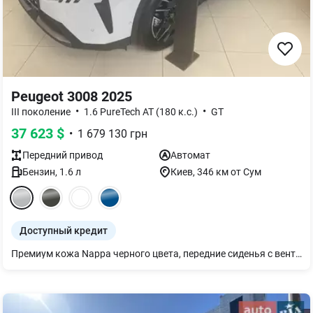
Peugeot 3008 2025
•
•
III поколение
1.6 PureTech AT (180 к.с.)
GT
37 623
$
•
1 679 130
грн
Передний
привод
Автомат
Бензин
,
1.6
л
Киев
, 346 км от Сум
Доступный кредит
Премиум кожа Nappa черного цвета, передние сиденья с вентиляцией, черный потолок Пакет БЕЗОПАСНОСТЬ GT ПЛЮС: Система помощи при смене полосы движения Lane change assist - long range (ZVM9) Система предупреждения о поперечном движении позади Rear Cross Traffic Alert Ассистент удержания выбранной позиции в полосе движения Lane Positioning Assist Сигнализация (AB13) Беспроводная зарядка, 15 Вт (E301) Камера 360° (4 камеры) (IG36) Внешние зеркала заднего вида с функцией автоскладывания, LED подсветкой и настройкой позиции при реверсе(HU24) • Защита двигателя во всех комплектациях • Система безключевого доступа и запуска двигателя Proximity keyless entry & start • Сенсорное открытие багажного отделения • Двухпозиционный пол багажного отделения • Подогрев зеркал, руля и передних сидений во всех комплектациях • Сиденье водителя AGR • Революционный Peugeot Panoramic i-Cockpit® • Bluetooth с возможностью подключения 2х телефонов одновременно • Светодиодные матричные фары • Легкосплавные колесные диски R19" YARI 225/55 + малоразмерное запасное колесо