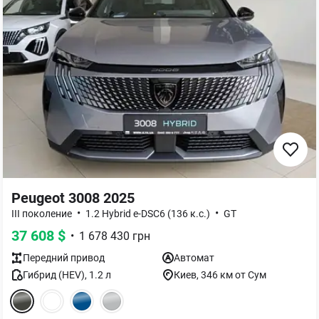
Peugeot 3008 2025
•
•
III поколение
1.2 Hybrid e-DSC6 (136 к.с.)
GT
37 608
$
•
1 678 430
грн
Передний
привод
Автомат
Гибрид (HEV)
,
1.2
л
Киев
, 346 км от Сум