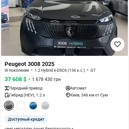
Peugeot 3008 2025
•
•
III поколение
1.2 Hybrid e-DSC6 (136 к.с.)
GT
37 608
$
•
1 678 430
грн
Передний
привод
Автомат
Гибрид (HEV)
,
1.2
л
Киев
, 346 км от Сум
Доступный кредит
цвет металлик пакет безопасность+