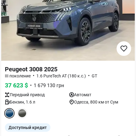
Peugeot 3008 2025
•
•
III поколение
1.6 PureTech AT (180 к.с.)
GT
37 623
$
•
1 679 130
грн
Передний
привод
Автомат
Бензин
,
1.6
л
Одесса
, 800 км от Сум
Доступный кредит