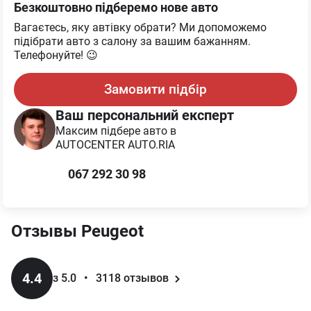
Безкоштовно підберемо нове авто
Вагаєтесь, яку автівку обрати? Ми допоможемо
підібрати авто з салону за вашим бажанням.
Телефонуйте! 😉
Замовити підбір
Ваш персональний експерт
Максим
підбере авто в
AUTOCENTER AUTO.RIA
067 292 30 98
Отзывы
Peugeot
4.4
з 5.0
•
3118
отзывов