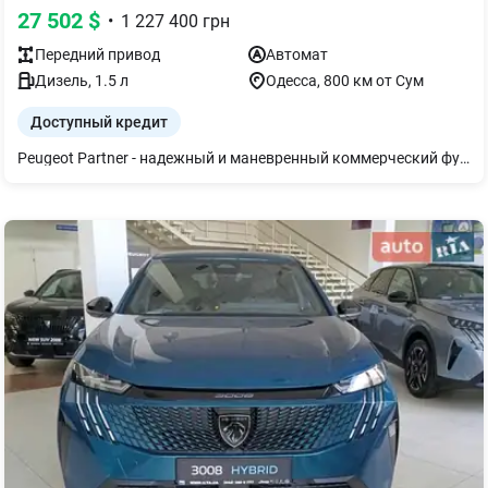
27 502
$
•
1 227 400
грн
Передний
привод
Автомат
Дизель
,
1.5
л
Одесса
, 800 км от Сум
Доступный кредит
Peugeot Partner - надежный и маневренный коммерческий фургон, созданный для работы в городе и за его пределами. Сочетает в себе большую грузоподъемность до 900 кг и объем грузового отделения до 4.4 м, что делает его идеальным для перевозок или бизнес-задач. Автомобиль оснащен современной мультимедийной системой с большим сенсорным экраном, полезными системами помощи водителю и комфортным рабочим местом водителя. Практичный, экономичный и готовый к ежедневным задачам — отличный выбор для предпринимателей и служебных нужд.