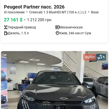
Peugeot Partner пасс. 2026
•
•
III поколение
Crewcab 1.5 BlueHDi MT (100 к.с.) L2
Base
27 161
$
•
1 212 200
грн
Передний
привод
Механическая
Дизель
,
1.5
л
Киев
, 346 км от Сум