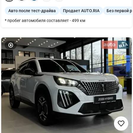
Авто после тест-драйва
Продает AUTO.RIA
Без первой р
* пробег автомобиля составляет - 499 км