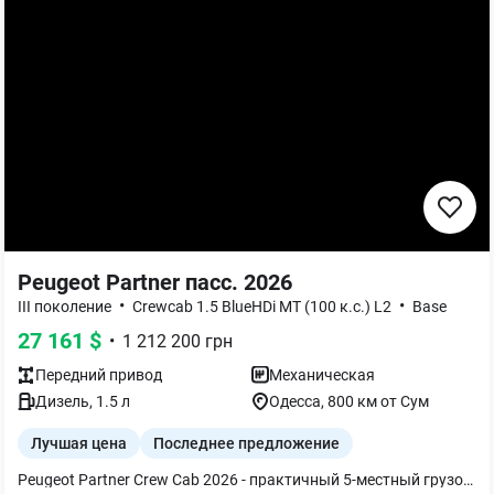
Peugeot Partner пасс. 2026
•
•
III поколение
Crewcab 1.5 BlueHDi MT (100 к.с.) L2
Base
27 161
$
•
1 212 200
грн
Передний
привод
Механическая
Дизель
,
1.5
л
Одесса
, 800 км от Сум
Лучшая цена
Последнее предложение
Peugeot Partner Crew Cab 2026 - практичный 5-местный грузопассажирский фургон, созданный для бизнеса и ежедневной работы. Оснащен надежным дизельным двигателем 1.5 BlueHDi, просторной кабиной для водителя и четырех пассажиров, а также вместительным грузовым отсеком. Автомобиль сочетает комфорт легкового авто с функциональностью коммерческого транспорта.