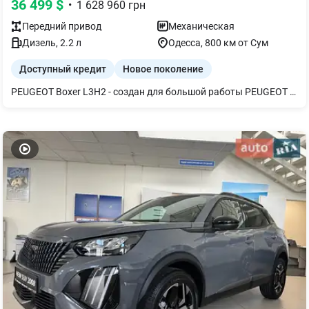
36 499
$
•
1 628 960
грн
Передний
привод
Механическая
Дизель
,
2.2
л
Одесса
, 800 км от Сум
Доступный кредит
Новое поколение
PEUGEOT Boxer L3H2 - создан для большой работы PEUGEOT Boxer L3H2 - просторный и выносливый фургон для ежедневных бизнес-задач. Удлиненная база и оптимальная высота кузова обеспечивают удобную загрузку, большой полезный объем и комфорт в работе. Надежный дизельный двигатель, продуманная эргономика кабины и современные системы безопасности делают Boxer эффективным партнером в доставке, сервисных работах и логистике. PEUGEOT Boxer L3H2 — когда важны пространство, практичность и результат.