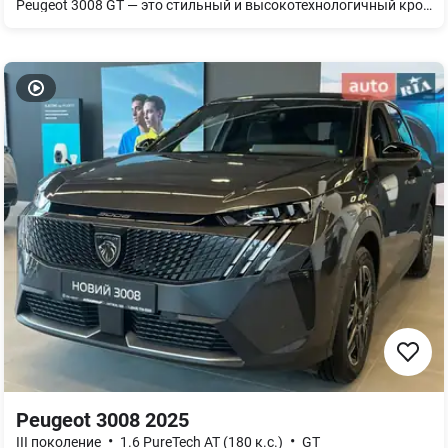
Peugeot 3008 GT — это стильный и высокотехнологичный кроссовер, который сочетает в себе элегантность, динамичность и комфорт. С его ярким и агрессивным дизайном, плавными линиями и современными акцентами, он выделяется на фоне других автомобилей своего класса. Модель GT оснащена мощным и экономичным двигателем, который предлагает отличную динамику и уверенность на дороге. Внутреннее пространство автомобиля продумано до мелочей: высококачественные материалы отделки, стильный интерьер и множество функций, создающих комфортную атмосферу как для водителя, так и для пассажиров. Система мультимедиа i-Cockpit с 12,3-дюймовым экраном и сенсорной панелью, поддержка Apple CarPlay и Android Auto, а также продвинутая система помощи водителю делают поездки не только приятными, но и безопасными. Вдобавок, система камер кругового обзора и ассистенты парковки значительно упрощают маневрирование в городе. Peugeot 3008 GT — это автомобиль для тех, кто ценит сочетание технологий, стиля и практичности в каждом путешествии. Автогруп Моторс
Peugeot 3008 2025
•
•
III поколение
1.6 PureTech AT (180 к.с.)
GT