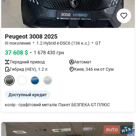
Peugeot 3008 2025
•
•
III поколение
1.2 Hybrid e-DSC6 (136 к.с.)
GT
37 608
$
•
1 678 430
грн
Передний
привод
Автомат
Гибрид (HEV)
,
1.2
л
Киев
, 346 км от Сум
Доступный кредит
колір - графітовий металік Пакет БЕЗПЕКА GT ПЛЮС