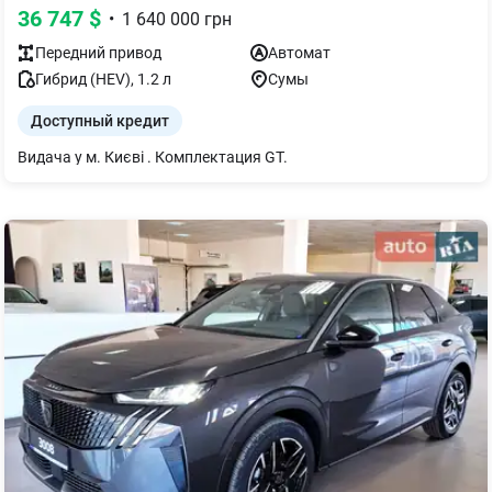
36 747
$
•
1 640 000
грн
Передний
привод
Автомат
Гибрид (HEV)
,
1.2
л
Сумы
Доступный кредит
Видача у м. Києві . Комплектация GT.