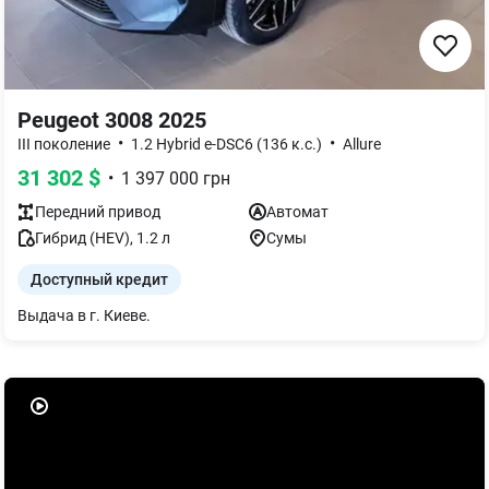
Peugeot 3008 2025
•
•
III поколение
1.2 Hybrid e-DSC6 (136 к.с.)
Allure
31 302
$
•
1 397 000
грн
Передний
привод
Автомат
Гибрид (HEV)
,
1.2
л
Сумы
Доступный кредит
Выдача в г. Киеве.