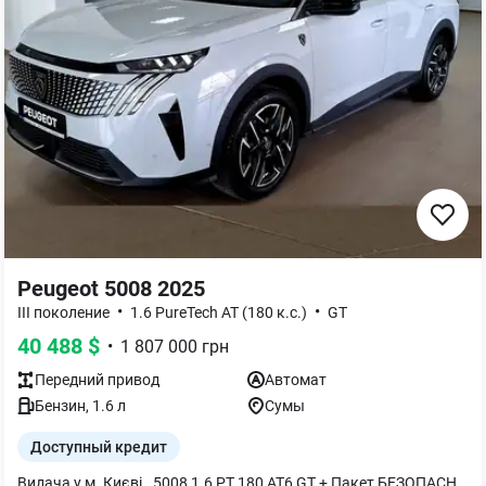
Peugeot 5008 2025
•
•
III поколение
1.6 PureTech AT (180 к.с.)
GT
40 488
$
•
1 807 000
грн
Передний
привод
Автомат
Бензин
,
1.6
л
Сумы
Доступный кредит
Видача у м. Києві . 5008 1.6 PT 180 AT6 GT + Пакет БЕЗОПАСНОСТЬ GT ПЛЮС