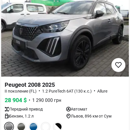
Peugeot 2008 2025
•
•
II поколение (FL)
1.2 PureTech 6AT (130 к.с.)
Allure
28 904
$
•
1 290 000
грн
Передний
привод
Автомат
Бензин
,
1.2
л
Львов
, 896 км от Сум