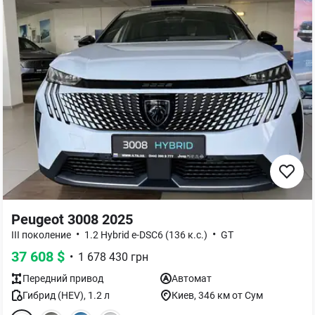
Peugeot 3008 2025
•
•
III поколение
1.2 Hybrid e-DSC6 (136 к.с.)
GT
37 608
$
•
1 678 430
грн
Передний
привод
Автомат
Гибрид (HEV)
,
1.2
л
Киев
, 346 км от Сум