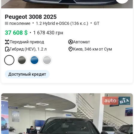
Peugeot 3008 2025
•
•
III поколение
1.2 Hybrid e-DSC6 (136 к.с.)
GT
37 608
$
•
1 678 430
грн
Передний
привод
Автомат
Гибрид (HEV)
,
1.2
л
Киев
, 346 км от Сум
Доступный кредит