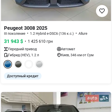
Peugeot 3008 2025
•
•
III поколение
1.2 Hybrid e-DSC6 (136 к.с.)
Allure
31 943
$
•
1 425 610
грн
Передний
привод
Автомат
Гибрид (HEV)
,
1.2
л
Киев
, 346 км от Сум
Доступный кредит