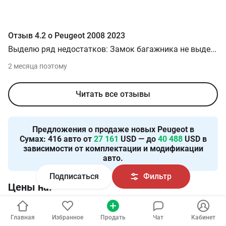
Отзыв
4.2
о
Peugeot
2008
2023
Выделю ряд недостатков: Замок багажника не выде
...
2 месяца поэтому
Читать все отзывы
Предложения о продаже новых
Peugeot в
Сумах
:
416
авто от
27 161
USD — до
40 488
USD в
зависимости от комплектации и модификации
авто.
Подписаться
Фильтр
Цены на:
Peugeot в зависимости от КПП
Новинки Peugeot 
Главная
Избранное
Продать
Чат
Кабинет