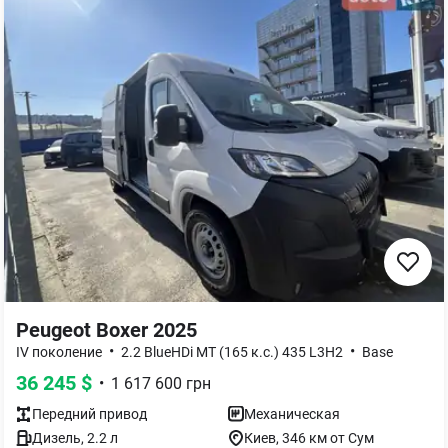
Peugeot Boxer 2025
•
•
IV поколение
2.2 BlueHDi MT (165 к.с.) 435 L3H2
Base
36 245
$
•
1 617 600
грн
Передний
привод
Механическая
Дизель
,
2.2
л
Киев
, 346 км от Сум