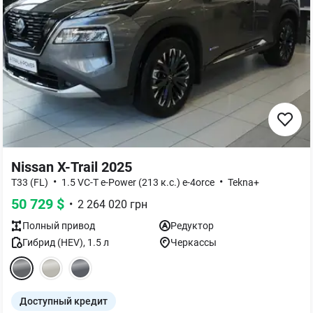
Nissan X-Trail 2025
•
•
T33 (FL)
1.5 VC-T e-Power (213 к.с.) e-4orce
Tekna+
50 729
$
•
2 264 020
грн
Полный
привод
Редуктор
Гибрид (HEV)
,
1.5
л
Черкассы
Доступный кредит