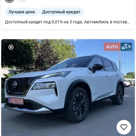
Лучшая цена
Доступный кредит
Доступный кредит под 0,01% на 3 года. Автомобиль в поставке. Основные особенности комплектации: - Full LED фары - 18" легкосплавные диски - Пакет систем активной безопасности - Система безключевого доступа I-key - Кожаные сиденья с электроприводом и памятью регулировок - Подогрев сидений и руля - Трехзонный климат-контроль - Тонировка задних окон - 12,3” цифровая панель приборов - 12,3” центральный сенсорный дисплей - Камеры кругового обзора 360° - Электропривод дверей багажного отделения