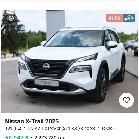
Nissan X-Trail 2025
•
•
T33 (FL)
1.5 VC-T e-Power (213 к.с.) e-4orce
Tekna+
50 947
$
•
2 273 780
грн