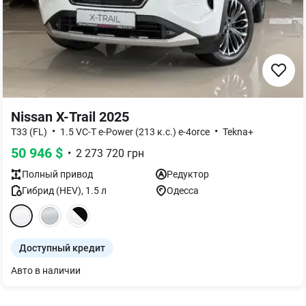
Nissan X-Trail 2025
•
•
T33 (FL)
1.5 VC-T e-Power (213 к.с.) e-4orce
Tekna+
50 946
$
•
2 273 720
грн
Полный
привод
Редуктор
Гибрид (HEV)
,
1.5
л
Одесса
Доступный кредит
Авто в наличии