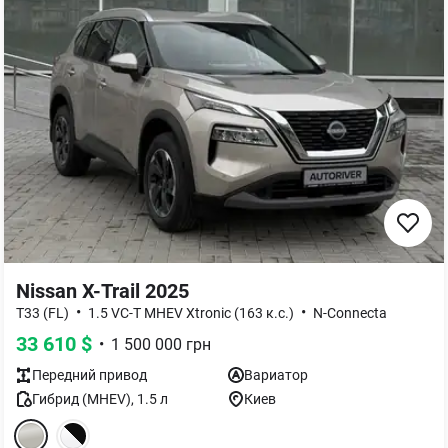
Nissan X-Trail 2025
•
•
T33 (FL)
1.5 VC-T MHEV Xtronic (163 к.с.)
N-Connecta
33 610
$
•
1 500 000
грн
Передний
привод
Вариатор
Гибрид (MHEV)
,
1.5
л
Киев