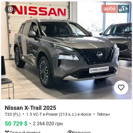
Nissan X-Trail 2025
•
•
T33 (FL)
1.5 VC-T e-Power (213 к.с.) e-4orce
Tekna+
50 729
$
•
2 264 020
грн
Полный
привод
Редуктор