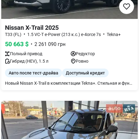
Nissan X-Trail 2025
•
•
T33 (FL)
1.5 VC-T e-Power (213 к.с.) e-4orce 7s
Tekna+
50 663
$
•
2 261 090
грн
Полный
привод
Редуктор
Гибрид (HEV)
,
1.5
л
Ровно
Авто после тест-драйва
Доступный кредит
Новый Nissan X-Trail в комплектации Tekna+. Стильная и функциональная версия кроссовера, разработанная для активного образа жизни. Версия, которая отличается высоким уровнем комфорта, современными технологиями и стильным дизайном. Просторный и эргономичный салон, трехзонный климат-контроль, подогрев сидений и руля создадут атмосферу уюта даже в самом долгом путешествии. Авто после тест-драйва, имеет пробег - 1000 км. Цена со скидкой 82 тыс. грн.! На автомобиль установлено дополнительное оборудование на сумму 52 350 грн: -Текстильные коврики; -Резиновые коврики; -Резиновый коврик в багажное отделение -Брызговики; -Металлическая защита двигателя; -Решетка защиты радиатора; -Сумка автомобилиста; -ЗИМНЯЯ РЕЗИНА! Напоминаем, что действуют: - программа TRADE-IN (обмен автомобиля); - выгодные условия кредитования и лизинга от 0,01%;