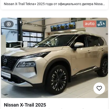
Nissan X-Trail Tekna+ 2025 года от официального дилера Nissan в городе Черкассы. Флагманская комплектация Tekna+, сочетающая современные технологии, высокий уровень безопасности и премиальный комфорт. Основное оснащение: Панорамная крыша. Салон из кожи Наппа. Матричные LED-фары. Цифровая панель приборов 12,3". Мультимедийная система NissanConnect с Apple CarPlay и Android Auto. Премиальная аудиосистема Bose. Система кругового обзора Around View Monitor. Интеллектуальный адаптивный круиз-контроль. Системы удержания в полосе движения и мониторинга слепых зон. Бесключевой доступ I-Key и запуск двигателя кнопкой. Подогрев передних и задних сидений, руля и лобового стекла. Электропривод двери багажного отделения. Легкосплавные колесные диски R19. Автомобиль доступен в официальной дилерской сети Nissan в Украине. Действует официальная гарантия производителя. Возможно приобретение в кредит, лизинг или по программе Trade-In. Приглашаем пройти тест-драйв и лично оценить преимущества Nissan X-Trail.
Nissan X-Trail 2025