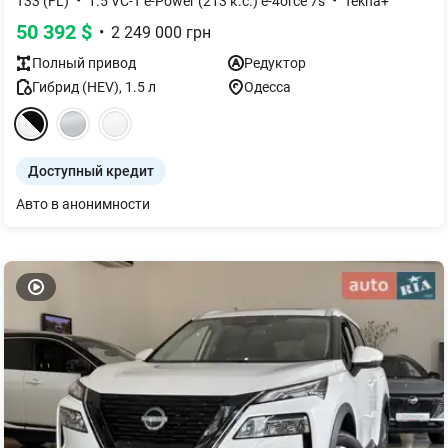
•
•
T33 (FL)
1.5 VC-T e-Power (213 к.с.) e-4orce 7s
Tekna+
50 392
$
•
2 249 000
грн
Полный
привод
Редуктор
Гибрид (HEV)
,
1.5
л
Одесса
Доступный кредит
Авто в анонимности