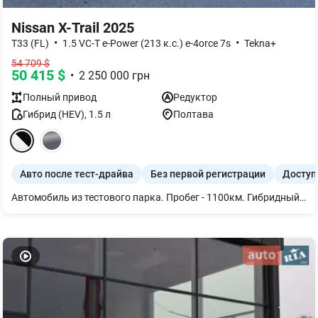
Nissan X-Trail 2025
•
•
T33 (FL)
1.5 VC-T e-Power (213 к.с.) e-4orce 7s
Tekna+
54 709
$
50 415
$
•
2 250 000
грн
Полный
привод
Редуктор
Гибрид (HEV)
,
1.5
л
Полтава
Авто после тест-драйва
Без первой регистрации
Доступ
Автомобиль из тестового парка. Пробег - 1100км. Гибридный внедорожник на 7 мест Nissan X-TRAIL e-POWER 4WD (e-4orce) TEKNA+ 2025г.в. Премиальная комплектация для комфортных поездок.