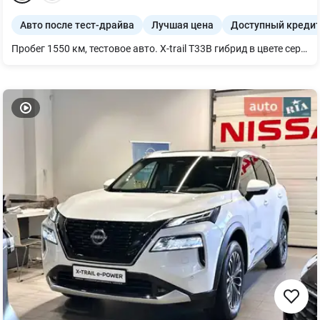
Авто после тест-драйва
Лучшая цена
Доступный креди
Пробег 1550 км, тестовое авто. X-trail T33B гибрид в цвете серебро-шампань (KAY). С официальной гарантией и обслуживанием от официального дилера Левого берега Киева Nissan Авторвер. По вашему желанию, помимо стандартного оборудования согласно комплектации, авто может быть дооборудовано: -Ковриками резиновыми в салон -Защитными накладками на пороги с подсветкой - Комплектом брызговиков (передние и задние) - Сеткой в бампер для защиты радиатору - Металлическим защитом двигателя - Фаркопом и другими оригинальными аксессуарами. Учтем все ваши пожелания! Доступно предварительный заказ на другие версии X-trail. Возможен обмен на Ваше авто: Trade-in, а также кредит, рассрочка и лизинг! Полная консультация по телефону или лично при встрече. Всегда рады видеть Вас в стенах автосалона Nissan 'АВТОРІВЕР'