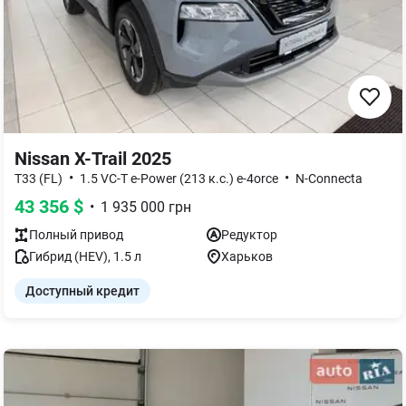
Nissan X-Trail 2025
•
•
T33 (FL)
1.5 VC-T e-Power (213 к.с.) e-4orce
N-Connecta
43 356
$
•
1 935 000
грн
Полный
привод
Редуктор
Гибрид (HEV)
,
1.5
л
Харьков
Доступный кредит