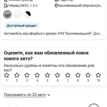
Гибрид (HEV)
,
1.5
л
Кропивницкий (Кировоград)
Доступный кредит
Автомобіль від офіційного дилеру АТМ "Кропивницький". Доступно: Трейд – ін, Кредит; Лізинг; Тест-драйв. Авто доступне в нашому центрі з
Оцените, как вам обновленный поиск
нового авто?
Насколько удобны и понятны эти обновления для
вас?
1
2
3
4
5
6
7
8
9
10
Показывать по
20
авто