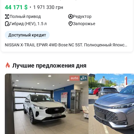
44 171
$
•
1 971 330
грн
Полный
привод
Редуктор
Гибрид (HEV)
,
1.5
л
Запорожье
Доступный кредит
NISSAN X-TRAIL EPWR 4WD Bose NC 5ST. Полноценный Японский кроссовер 213 л.с., экономичный в городе 5,1-5,7л, быстрый 7,0с от 0-100км, полноприводный e-Force . Ждем ВАС.
Лучшие предложения дня