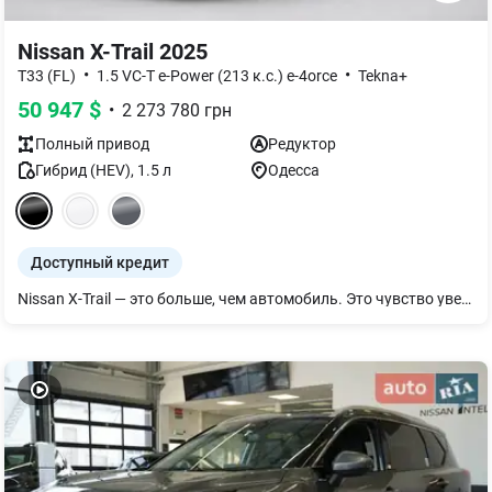
Nissan X-Trail 2025
•
•
T33 (FL)
1.5 VC-T e-Power (213 к.с.) e-4orce
Tekna+
50 947
$
•
2 273 780
грн
Полный
привод
Редуктор
Гибрид (HEV)
,
1.5
л
Одесса
Доступный кредит
Nissan X-Trail — это больше, чем автомобиль. Это чувство уверенности, завернутое в современные технологии и утонченную силу. Его линии — словно четкие мазки художника, создающие образ решительности и стиля, а каждое движение — как тихое дыхание инноваций. Гибридная система действует гармонично и слаженно, сочетая мощность и экономичность в каждом километре. Салон окутывает комфортом, как продуманное пространство для тех, кто ценит качество в деталях.