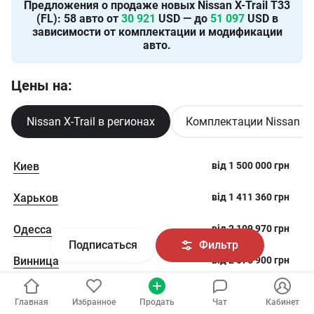
Предложения о продаже новых
Nissan X-Trail T33
(FL)
:
58
авто от
30 921
USD — до
51 097
USD в
зависимости от комплектации и модификации
авто.
Цены на:
Nissan X-Trail в регионах
Комплектации Nissan X-T
Киев
від
1 500 000
грн
Харьков
від
1 411 360
грн
Одесса
від
2 109 970
грн
Подписаться
Фильтр
Винница
від
2 076 900
грн
Львов
від
1 567 720
грн
Главная
Избранное
Продать
Чат
Кабинет