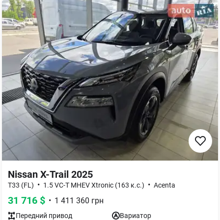
Nissan X-Trail 2025
•
•
T33 (FL)
1.5 VC-T MHEV Xtronic (163 к.с.)
Acenta
31 716
$
•
1 411 360
грн
Передний
привод
Вариатор