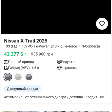
Nissan X-Trail 2025
•
•
T33 (FL)
1.5 VC-T e-Power (213 к.с.) e-4orce
N-Connecta
43 377
$
•
1 935 900
грн
Полный
привод
Редуктор
Гибрид (HEV)
,
1.5
л
Черкассы
Доступный кредит
Автомобиль от официального дилера Доступно - Кредит - Лизинг Мы готовы ответить на Ваши вопросы по телефону или в нашем дилерском центре