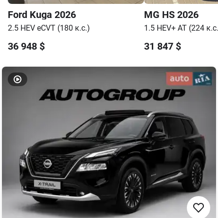
Ford
Kuga
2026
MG
HS
2026
2.5 HEV eCVT (180 к.с.)
1.5 HEV+ AT (224 к.с.
36 948
$
31 847
$