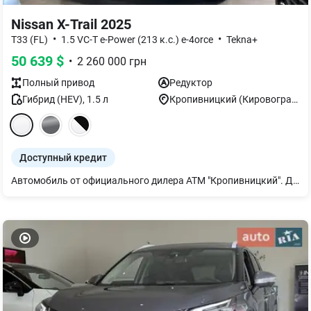
Nissan X-Trail 2025
•
•
T33 (FL)
1.5 VC-T e-Power (213 к.с.) e-4orce
Tekna+
50 639
$
•
2 260 000
грн
Полный
привод
Редуктор
Гибрид (HEV)
,
1.5
л
Кропивницкий (Кировоград)
Доступный кредит
Автомобиль от официального дилера АТМ "Кропивницкий". Доступно: Трейд – ин, Кредит; Лизинг; Тест-драйв. Авто доступно для заказа в нашем центре