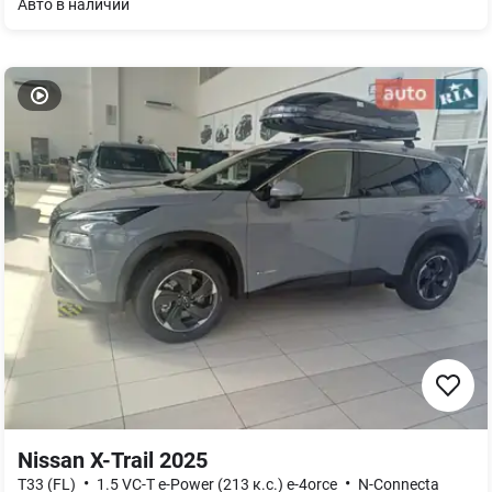
Авто в наличии
Nissan X-Trail 2025
•
•
T33 (FL)
1.5 VC-T e-Power (213 к.с.) e-4orce
N-Connecta