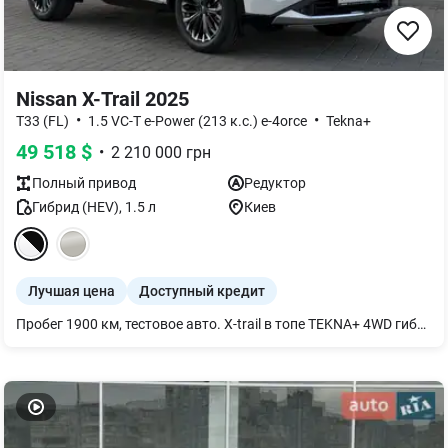
Nissan X-Trail 2025
•
•
T33 (FL)
1.5 VC-T e-Power (213 к.с.) e-4orce
Tekna+
49 518
$
•
2 210 000
грн
Полный
привод
Редуктор
Гибрид (HEV)
,
1.5
л
Киев
Лучшая цена
Доступный кредит
Пробег 1900 км, тестовое авто. X-trail в топе TEKNA+ 4WD гибрид e-power в жемчужно-белом цвете с черной крышей (XKJ). С официальной гарантией и обслуживанием от официального дилера Левого берега Киева — Nissan Авторивер. По вашему желанию помимо стандартного оборудования согласно комплектации, авто может быть дооборудовано: -Ковриками резиновыми в салон -Защитными накладками на пороги с подсветкой - Комплектом брызговиков (передние и задние) - Сеткой в бампер для защиты радиатора - Металлическим защитом двигателя - Фаркопом и другими оригинальными аксессуарами. Учтем все ваши пожелания! Доступен заказ других версий X-trail. Возможен обмен на Ваше авто: Trade-in, а также кредит, рассрочка и лизинг! Полная консультация по телефону или лично при встрече. Всегда рады видеть Вас в стенах автосалона Nissan 'АВТОРІВЕР'