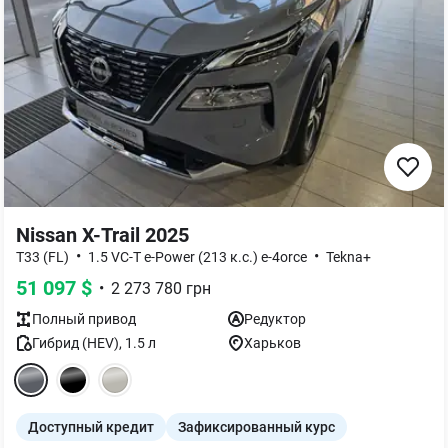
Nissan X-Trail 2025
•
•
T33 (FL)
1.5 VC-T e-Power (213 к.с.) e-4orce
Tekna+
51 097
$
•
2 273 780
грн
Полный
привод
Редуктор
Гибрид (HEV)
,
1.5
л
Харьков
Доступный кредит
Зафиксированный курс