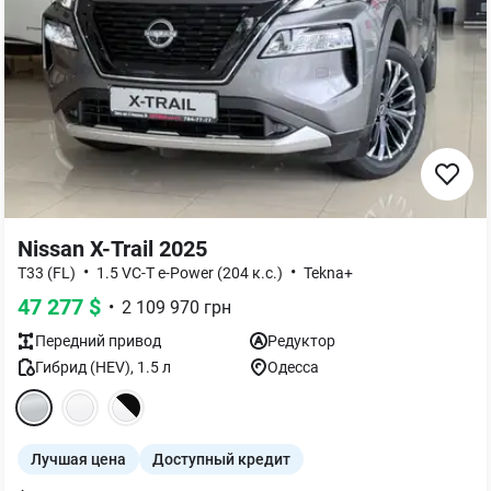
Nissan X-Trail 2025
•
•
T33 (FL)
1.5 VC-T e-Power (204 к.с.)
Tekna+
47 277
$
•
2 109 970
грн
Передний
привод
Редуктор
Гибрид (HEV)
,
1.5
л
Одесса
Лучшая цена
Доступный кредит