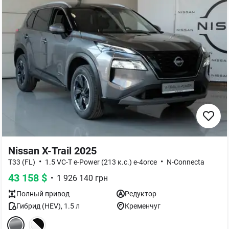
Nissan X-Trail 2025
•
•
T33 (FL)
1.5 VC-T e-Power (213 к.с.) e-4orce
N-Connecta
43 158
$
•
1 926 140
грн
Полный
привод
Редуктор
Гибрид (HEV)
,
1.5
л
Кременчуг